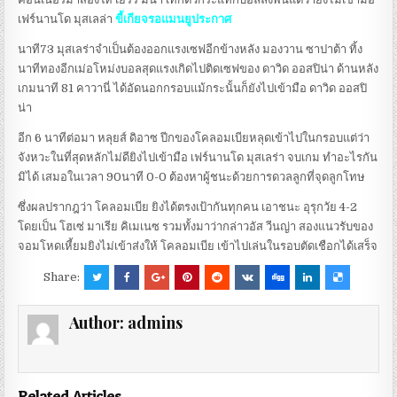
เฟร์นานโด มุสเลล่า
ขี้เกียจรอแมนยูประกาศ
นาที73 มุสเลร่าจำเป็นต้องออกแรงเซฟอีกข้างหลัง มองวาน ซาปาต้า ทิ้ง
นาทีทองอีกเม่อโหม่งบอลสุดแรงเกิดไปติดเซฟของ ดาวิด ออสปิน่า ด้านหลัง
เกมนาที 81 คาวานี่ ได้อัดนอกกรอบแม้กระนั้นก็ยังไปเข้ามือ ดาวิด ออสปิ
น่า
อีก 6 นาทีต่อมา หลุยส์ ดิอาซ ปีกของโคลอมเบียหลุดเข้าไปในกรอบแต่ว่า
จังหวะในที่สุดหลักไม่ดียิงไปเข้ามือ เฟร์นานโด มุสเลร่า จบเกม ทำอะไรกัน
มิได้ เสมอในเวลา 90นาที 0-0 ต้องหาผู้ชนะด้วยการดวลลูกที่จุดลูกโทษ
ซึ่งผลปรากฎว่า โคลอมเบีย ยิงได้ตรงเป้ากันทุกคน เอาชนะ อุรุกวัย 4-2
โดยเป็น โฮเซ่ มาเรีย คิเมเนซ รวมทั้งมาว่ากล่าวอัส วีนญ่า สองแนวรับของ
จอมโหดเหี้ยมยิงไม่เข้าส่งให้ โคลอมเบีย เข้าไปเล่นในรอบตัดเชือกได้เสร็จ
Share:
Author:
admins
Related Articles