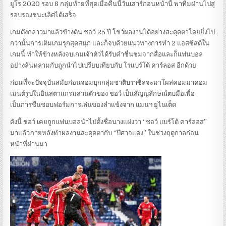
ยูโร 2020 รอบ 8 กลุ่มท้ายที่สุดเมื่อคืนนี้วันเสาร์ก่อนหน้านี้ พาทีมผ่านไปสู่
รอบรองชนะเลิศได้เสร็จ
เกมดังกล่าวมาแล้วข้างต้น ชอว์ 25 ปี โชว์ผลงานได้อย่างสะดุดตาโดยยิ่งไป
กว่านั้นการเติมเกมรุกสุดสนุก และก็จบด้วยแนวทางการทำ 2 แอสซิสต์ใน
เกมนี้ ทำให้ข้างหลังจบเกมเจ้าตัวได้รับคำชื่นชมจากสื่อและก็แฟนบอล
อย่างล้นหลามกับถูกนำไปเปรียบเทียบกับ โรแบร์โต้ คาร์ลอส อีกด้วย
ก่อนที่จะปัจจุบันสมัยก่อนจอมบุกกลุ่มชาติบราซิลจะมาโผล่คอมมาคอม
เมนต์รูปในอินสตาแกรมส่วนตัวของ ชอว์ เป็นสัญญลักษณ์ตบมือเพื่อ
เป็นการชื่นชอบฟอร์มการเล่นของลำแข้งจาก แมนฯ ยูไนเต็ด
ดังนี้ ชอว์ เคยถูกแฟนบอลนำไปตั้งชื่อนางแฝงว่า “ชอว์ แบร์โต้ คาร์ลอส”
มาแล้วภายหลังทำผลงานสะดุดตากับ “ปีศาจแดง” ในช่วงฤดูกาลก่อน
หน้าที่ผ่านมา