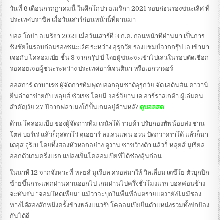
วันที่ 6 เดือนกรกฎาคมนี้ ในศึกโกปา อเมริกา 2021 รอบก่อนรองชนะเลิศ ที่
ประเทศบราซิล เมื่อวันเสาร์ก่อนหน้านี้ที่ผ่านมา
บอล โกปา อเมริกา 2021 เมื่อวันเสาร์ที่ 3 ก.ค. ก่อนหน้าที่ผ่านมา เป็นการ
ชิงชัยในรอบก่อนรองชนะเลิศ ระหว่าง อุรุกวัย รองแชมป์จากกรุ๊ป เอ เข้ามา
เจอกับ โคลอมเบีย ชั้น 3 จากกรุ๊ป บี โดยผู้ชนะจะเข้าไปเล่นในรอบตัดเชือก
รอคอยเจอผู้ชนะระหว่าง ประเทศอาร์เจนตินา หรือเอกวาดอร์
ออสการ์ ตาบาเรซ ผู้จัดการทีมฟุตบอลกลุ่มชาติอุรุกวัย จัด เอดินสัน คาวานี่
ยืนล่าตาข่ายกับ หลุยส์ ซัวเรซ โดยมี จอร์จิยาน เด อาร์ราสเกต้า ผู้เล่นคน
สำคัญวัย 27 ปีจากฟลาเมงโก้ปั้นเกมอยู่ด้านหลัง
ดูบอลสด
ด้าน โคลอมเบีย ของผู้จัดการทีม เรนัลโด้ รวยด้า ปรับกองทัพน้อยส่ง ซาน
โตส บอร์เร่ แล้วก็กุสตาโว่ คูเอย่าร์ ลงเล่นแทน ฮวน ปัดกวาดราโด้ แล้วก็มา
เตอุส อูริเบ โดยทิ้งสองหัวหอกอย่าง ดูวาน ซาขว้างต้า แล้วก็ หลุยส์ มูเรียล
ออกตัวเกมครึ่งแรก แปลงเป็นโคลอมเบียที่ได้ช่องลุ้นก่อน
ในนาที 12 จากจังหวะที่ หลุยส์ มูเรียล ครอสมาให้ วิลเลี่ยม เตซีโย่ ตัวบุกปีก
ซ้ายขึ้นกระแทกผ่านคานออกไป เกมผ่านไปครึ่งชั่วโมงแรก บอลค่อนข้าง
จะทันกัน “จอมโหดเหี้ยม” แม้ว่าจะบุกในพื้นที่อันตรายแต่ว่ายังไม่มีช่อง
ทางได้ส่องสักหนึ่งครั้งข้างหลังแนวรับโคลอมเบียยืนตำแหน่งรวมทั้งปกป้อง
กันได้ดี