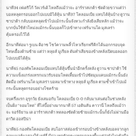
นาที34 เฟเดริโก้ วัลเวร์เด้ ไหลถึงแม้ว่าจะ อาร์ราสเกต้า ซัดด้วยขวาแต่ว่า
บอลหลุดกรอบออกไปแบบมิได้ลุ้น นาที37 โคลอมเบีย แทบได้ลุ้นบ้าง ดูวาน
ซาปาต้า กลับบอลหลุดเข้าไปแม้กระนั้นจังหวะกำลังยิงเสียหลัก แม้ว่าจะ
บากบั่นใช้หัวโหม่งแม้กระนั้นบอลก็ไปเข้าทาง เฟร์นานโด มุสเลร่า
คุ้มครองไว้ได้
อีกนาทีต่อมา รูเบน ดิอาซ โชว์ความพลิ้วไหวเรียกฟรีคิกได้นอกกรอบจุด
โทษเยื้องด้านซ้าย แต่ว่า หลุยส์ มูเรียล ดันทำเสียของข้างหลังเปิดบอลออก
ไปแบบมิได้ลุ้น
นาที45 กองทัพโคลอมเบียแทบได้ลุ้นขึ้นนำอีกครั้งหลัง ดูวาน ซาปาต้า ใช้
ความแข็งแกร่งแทรกแนวรับจอมโหดเหี้ยมเข้าไปซัดมุมแคบแม้กระนั้นยัง
ติดมือ เฟร์นานโด มุสเลร่า บอลมาเข้าทาง หลุยส์ มูเรียล ตามซ้ำเข้าไปแม้
กระนั้นหลุดกรอบอย่างโชคร้าย
จบครึ่งแรก อุรุกวัย ยังเสมอกับ โคลอมเบีย 0-0 กลับมาเล่นต่อในช่วงหลัง
เป็นฝั่ง “จอมโหด” ที่ไล่บี้อย่างมากนาที 57 เอดินสัน คาวานี่ ไหลถึงแม้ว่า
จะ จอร์จิยาน เด อาร์ราสเกต้า ทดลองซัดด้วยซ้ายแม้กระนั้นก็ยังไม่ผ่านมือ
ดาวิด ออสปิน่า
นาที65 กองทัพโคลอมเบีย สบโอกาสส่องเข้ากรอบบ้างข้างหลังบอลจากลูก
คอนเนอร์มาสองให้ เยร์รี่ มีน่า เทกตัวกระแทกบอลลงพื้นแต่ว่ายังไม่เข้ามือ