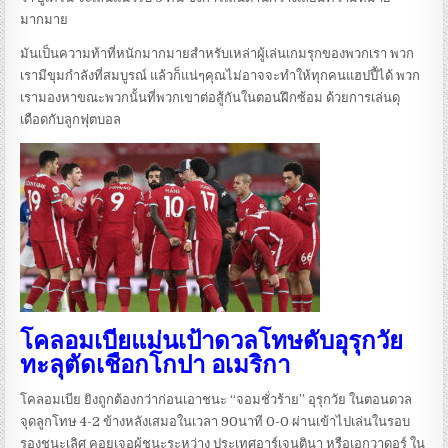
มากมาย
มันเป็นความท้าที่หนักมากมายสำหรับเหล่าผู้เล่นเกมรุกของพวกเรา พวก
เรามีขุมกำลังที่สมบูรณ์ แล้วก็แน่ๆคุณไม่อาจจะทำให้ทุกคนแฮปปี้ได้ พวก
เรามองหาขณะพวกนั้นที่พวกเขาต่อสู้กันในตอนฝึกซ้อม ด้วยการเล่นดุ
เดือดกับลูกฟุตบอล
โคลอมเบียแม่นเป้าดวลโทษดับอุรุกวัย
ทะลุตัดเชือกโกปา อเมริกา
โคลอมเบีย ยิงถูกต้องกว่าก่อนเอาชนะ “จอมชั่วร้าย” อุรุกวัย ในตอนดวล
จุดลูกโทษ 4-2 ข้างหลังเสมอในเวลา 90นาที 0-0 ผ่านเข้าไปเล่นในรอบ
รองชนะเลิศ คอยเจอผู้ชนะระหว่าง ประเทศอาร์เจนตินา หรือเอกวาดอร์ ใน