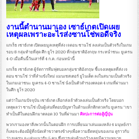
งานนี้ตำนานมาเอง เซาธ์เกตเปิดเผย
เหตุผลเพราะอะไรส่งซานโช่พอดีจริง
แกเร็ธ เซาธ์เกต เปิดเผยมูลเหตุที่ส่ง เจดอน ซานโช่ ลงเล่นเป็นตัวจริงในเกม
รอบ 8 กลุ่มท้ายที่สุด ศึก ยูโร 2020 ที่กลุ่มชาติอังกฤษ กระหน่ำชนะ ยูเครน
4-0 เมื่อคืนนี้วันเสาร์ที่ 4 ก.ค. ก่อนหน้านี้
แกเร็ธ เซาธ์เกต ผู้จัดการทีมฟุตบอลกลุ่มชาติอังกฤษ ชี้แจงเหตุผลที่ส่ง เจ
ดอน ซานโช่ ว่าที่ลำแข้งใหม่ แมนเชสเตอร์ ยูไนเต็ด ลงในสนามเป็นตัวจริง
ในเกมเอาชนะ ยูเครน 4-0 ซานโช่ นั่งเป็นตัวสำรองตลอด 4 เกมที่ผ่านมา
ในศึก ยูโร 2020
แต่ว่าในเกมปัจจุบัน เซาธ์เกต เลือกส่งเจ้าตัวลงเล่นเป็นตัวจริง โดยบอก
เหตุผลว่า ซานโช่ เป็นผู้เล่นที่ตอบปัญหาในด้านแท็กติกดวลกับ ยูเครน “เขา
ทำเป็นดีในตอนฝึกมาตลอด 10 วันที่ผ่านมา
ศิลปะการต่อสู้ญี่ปุ่น
พวกเรามองหาสิ่งพวกนั้นในตอนฝึก การเปลี่ยนมาเล่นแผงหลัง 4 มนุษย์เรา
ก็เลยจะต้องมีผู้ที่ถนัดเท้าขวาตรงข้างๆเพื่อความยืดหยุ่นของเกม ดูราวกับ
ว่า ยูเครน จะเล่นแนวรับ 5 คน ซึ่งการเล่นด้านกว้างเลยมีความหมาย