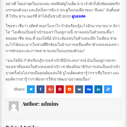
อย่างดี โดยล่าสุดในเกมถล่ม เชฟฟิลด์ยูไนเต็ด 3-0 เจ้าตัวก็เพิ่งซัดแฮตทริก
แรกของตัวเอง และยังเป็นการยิง 3 ประตูในเกมเดียวของ “ผีแดง” นับตั้งแต่
ที่ โรบิน ฟาน เพอร์ซี่ ทำได้เมื่อช่วงปี 2013
ดูบอลสด
โซลชา เชื่อว่า อดีตหัวหอกโมนาโก กำลังเรียนรู้อะไรอีกมากมายจาก อิกา
โล่ “โอเดียนเป็นหน้าเป้าของเราในฤดูกาลนี้ เขาลงเล่นในตำแหน่งนี้มา
ตลอดอาชีพ ขณะที่ อองโตนี่ย์ มักจะต้องเล่นในตำแหน่งปีก โอเดียน ช่วย
อะไรได้เยอะมากในช่วงที่ฝึกซ้อมในด้านการเคลื่อนที่หาตำแหน่งของเขา,
การพักบอล และการพยายามเล่นในแบบของตัวเอง”
“อองโตนี่ย์ กำลังเรียนรู้จากหน้าเป้าที่มีประสบการณ์ มันเป็นฤดูกาลแรก
ของเขาที่ลงเล่นในตำแหน่งหน้าเป้า เขาต้องมีสมาธิกับการเล่นเป็นหน้าเป้า
บางครั้งมันไม่ง่ายเมื่อคุณต้องเล่นให้ ยูไนเต็ดแต่เขารู้ว่าเราเชื่อใจเขา และ
ผมคิดว่าเขารู้ว่าเราต้องการให้เขาพัฒนาอย่างต่อเนื่อง”
Share:
Author:
admins