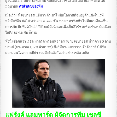
ยูไนเต็ด 2-1 ในศึก เอฟเอ คัพ รอบก่อนรองชนะเลิศ เมื่อวันอาทิตย์ที่ 28
มิถุนายน
ตัวสำคัญของทีม
เมื่อเร็วๆ นี้ เซบายอส แย้มว่า ตัวเขาไม่ปิดโอกาสที่จะอยู่ค้าแข้งในเวที
พรีเมียร์ลีก ต่อไป ทว่าล่าสุด เดอะ ซัน ระบุว่า อาร์เตต้า ไม่มีแผนที่จะเซ็น
ถาวรกับ มิดฟิลด์วัย 23 ปี ถึงแม้ตัวนักเตะเพิ่งเป็นฮีโร่ช่วยทีมเข้รอบตัดเชือก
ในศึก เอฟเอ คัพ ก็ตาม
ทั้งนี้ เชื่อกันว่า เรอัล มาดริด พร้อมพิจารณาขาย เซบายอส ที่ราคา 30 ล้าน
ปอนด์ (ประมาณ 1,170 ล้านบาท) ซึ่งก็มีกระแสข่าวว่าเจ้าตัวกำลังได้รับ
ความสนใจจาก เซบีย่า รวมถึงต้นสังกัดเก่าอย่าง เรอัล เบติส
แฟร้งค์ แลมพาร์ด ผู้จัดการทีม เชลซี