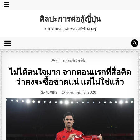
ศิลปะการต่อสู้ญี่ปุ่น
รวบรวมข่าวสารของกีฬาต่างๆ
POSTED
ข่าวบอลพรีเมียร์ลีก
IN
ไม่ได้สนใจมาก จากตอนแรกที่สื่อคิด
ว่าคงจะซื้อขาดแน่ แต่ไม่ใช่แล้ว
ADMINS
กรกฎาคม 18, 2020