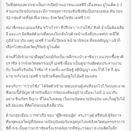
ในที่สุดของพวกเขาเป็นการเปิดบ้านเอาชนะเอสซีจี เมืองทอง ยูไนเต็ด 2-1
ส่วนเกมปัจจุบันก่อนจะมีการหยุดการแข่งขันชิงชัยเป็นเกมเอฟเอ คัพ รอบ
32 กลุ่มท้ายที่สุด ที่เอาชนะ จังหวัดสุโขทัย เอฟซี 1-0
สมาชิกของ เอเมอร์สัน ขว้างไรร่า ที่ปรึกษา “กว่างโซ้ง”สิงห์ จำเป็นต้องเสีย
อี ยอง แร มิดฟิลด์ตัวเก่งที่ตกลงใจกลับไปค้าหน้าแข้งที่ประเทศเกาหลีใต้
ภูมิลำเนากับ แตกู เอฟซี รวมทั้ง ปิยพล หน้าผานิชกุล ที่หมดสัญญา แล้วก็
เลือกไปซบจังหวัดบุรีรัมย์ ยูไนเต็ด
ส่วนที่ได้เข้ามาน่าดึงดูดไม่แพ้กันเป็น เฟลิกระเป๋า ดาซิลวา แนวรุกเชื้อชาติ
บราซิล จากจังหวัดสุพรรณบุรี เอฟซี เพื่อมาเป็นคู่ขารอติดต่อประสานงาน
กับ ใบเสร็จรับเงิน โรซิมาร์ รวมทั้ง เอกนิษฐ์ สติปัญญา และก็ได้ โช จี-ฮุน
มาจากกังวอน เอฟซี รายท้ายที่สุดเป็นฤดูใบไม้ผลิ ฮมแสน
พอๆกับว่า “กว่างโซ้ง” ได้จัดตัวเข้ามาตอบแทนผู้เล่นที่ออกไปไว้แบบสะอาด
ซึ่งเกมนี้มีปัญหาสำหรับเพื่อการจัดกองทัพอยู่บ้าง เมื่อจะไม่มี 2 แนวรับ
อย่าง ชินภัทร ลีเอาะ ที่โดนใบแดงมาในเกมนัดหมายปัจจุบัน และก็ฤดูใบไม้
ผลิ ฮมแสน ที่ติดโทษแบนสิ่งเดียวกัน
ด้านกลุ่มเยี่ยม การท่าเรือ ของ “ผู้ฝึกสอนอู๊ด” สระราวุฒิ ตรีพันธ์ ผู้จัดการ
ทีมฟุตบอลใหญ่ที่นัดหมายปัจจุบันฟอร์มหลุดบุกไปแพ้จังหวัดสมุทรปราการ
ซิตี้ 3-6 เป็นความปราชัยครั้งแรกหลังจากที่ชนะรวดมา 8 เกมติดในลีก