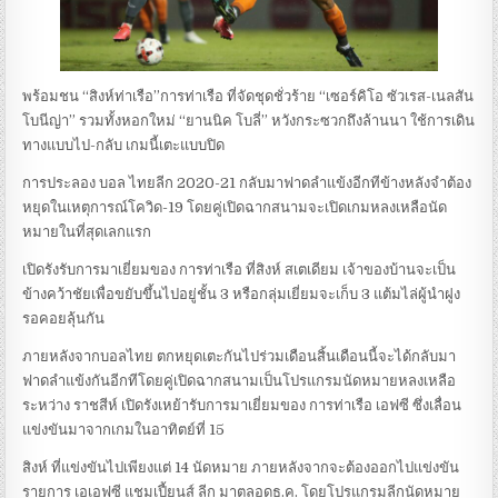
พร้อมชน “สิงห์ท่าเรือ”การท่าเรือ ที่จัดชุดชั่วร้าย “เซอร์คิโอ ซัวเรส-เนลสัน
โบนีญ่า” รวมทั้งหอกใหม่ “ยานนิค โบลี่” หวังกระซวกถึงล้านนา ใช้การเดิน
ทางแบบไป-กลับ เกมนี้เตะแบบปิด
การประลอง บอล ไทยลีก 2020-21 กลับมาฟาดลำแข้งอีกทีข้างหลังจำต้อง
หยุดในเหตุการณ์โควิด-19 โดยคู่เปิดฉากสนามจะเปิดเกมหลงเหลือนัด
หมายในที่สุดเลกแรก
เปิดรังรับการมาเยี่ยมของ การท่าเรือ ที่สิงห์ สเตเดียม เจ้าของบ้านจะเป็น
ข้างคว้าชัยเพื่อขยับขึ้นไปอยู่ชั้น 3 หรือกลุ่มเยี่ยมจะเก็บ 3 แต้มไล่ผู้นำฝูง
รอคอยลุ้นกัน
ภายหลังจากบอลไทย ตกหยุดเตะกันไปร่วมเดือนสิ้นเดือนนี้จะได้กลับมา
ฟาดลำแข้งกันอีกทีโดยคู่เปิดฉากสนามเป็นโปรแกรมนัดหมายหลงเหลือ
ระหว่าง ราชสีห์ เปิดรังเหย้ารับการมาเยี่ยมของ การท่าเรือ เอฟซี ซึ่งเลื่อน
แข่งขันมาจากเกมในอาทิตย์ที่ 15
สิงห์ ที่แข่งขันไปเพียงแต่ 14 นัดหมาย ภายหลังจากจะต้องออกไปแข่งขัน
รายการ เอเอฟซี แชมเปี้ยนส์ ลีก มาตลอดธ.ค. โดยโปรแกรมลีกนัดหมาย