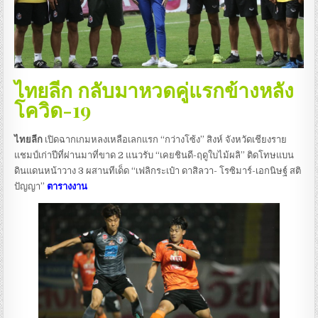
ไทยลีก กลับมาหวดคู่แรกข้างหลัง
โควิด-19
ไทยลีก
เปิดฉากเกมหลงเหลือเลกแรก “กว่างโซ้ง” สิงห์ จังหวัดเชียงราย
แชมป์เก่าปีที่ผ่านมาที่ขาด 2 แนวรับ “เคยชินดี-ฤดูใบไม้ผลิ” ติดโทษแบน
ดินแดนหน้าวาง 3 ผสานทีเด็ด “เฟลิกระเป๋า ดาสิลวา- โรซิมาร์-เอกนิษฐ์ สติ
ปัญญา”
ตารางงาน