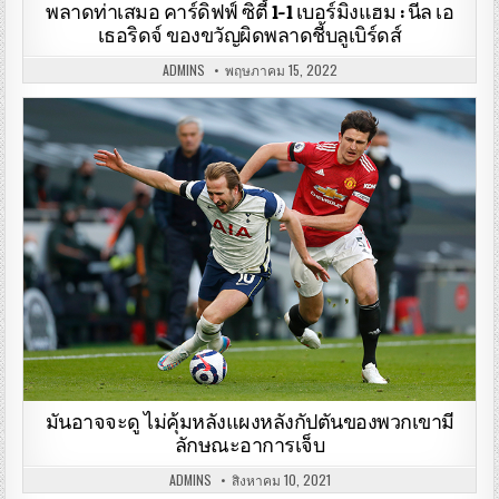
พลาดท่าเสมอ คาร์ดิฟฟ์ ซิตี้ 1-1 เบอร์มิงแฮม : นีล เอ
เธอริดจ์ ของขวัญผิดพลาดชี้บลูเบิร์ดส์
ADMINS
พฤษภาคม 15, 2022
มันอาจจะดู ไม่คุ้มหลังแผงหลังกัปตันของพวกเขามี
ลักษณะอาการเจ็บ
ADMINS
สิงหาคม 10, 2021