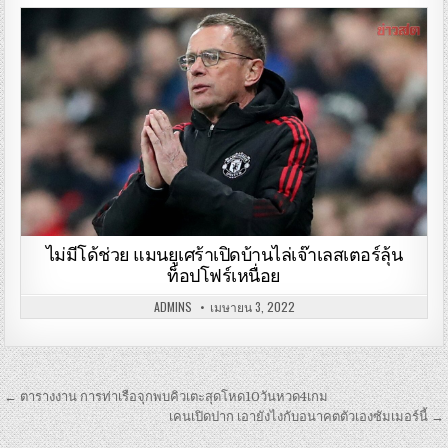
ไม่มีโด้ช่วย แมนยูเศร้าเปิดบ้านไล่เจ๊าเลสเตอร์ลุ้น
ท็อปโฟร์เหนื่อย
ADMINS
เมษายน 3, 2022
เมนู
← ตารางงาน การท่าเรือจุกพบคิวเตะสุดโหด10วันหวด4เกม
นำทาง
เคนเปิดปาก เอายังไงกับอนาคตตัวเองซัมเมอร์นี้ →