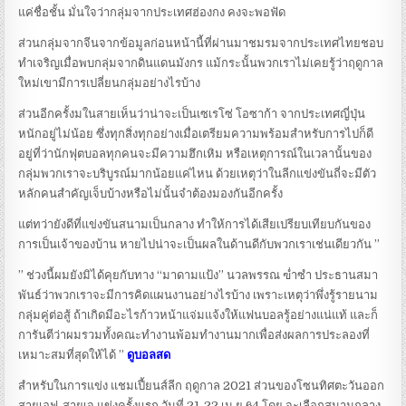
แค่ชื่อชั้น มั่นใจว่ากลุ่มจากประเทศฮ่องกง คงจะพอฟัด
ส่วนกลุ่มจากจีนจากข้อมูลก่อนหน้านี้ที่ผ่านมาชมรมจากประเทศไทยชอบ
ทำเจริญเมื่อพบกลุ่มจากดินแดนมังกร แม้กระนั้นพวกเราไม่เคยรู้ว่าฤดูกาล
ใหม่เขามีการเปลี่ยนกลุ่มอย่างไรบ้าง
ส่วนอีกครั้งมในสายเห็นว่าน่าจะเป็นเซเรโซ่ โอซาก้า จากประเทศญี่ปุ่น
หนักอยู่ไม่น้อย ซึ่งทุกสิ่งทุกอย่างเมื่อเตรียมความพร้อมสำหรับการไปก็ดี
อยู่ที่ว่านักฟุตบอลทุกคนจะมีความฮึกเหิม หรือเหตุการณ์ในเวลานั้นของ
กลุ่มพวกเราจะบริบูรณ์มากน้อยแค่ไหน ด้วยเหตุว่าในลีกแข่งขันถี่จะมีตัว
หลักคนสำคัญเจ็บบ้างหรือไม่นั้นจำต้องมองกันอีกครั้ง
แต่ทว่ายังดีที่แข่งขันสนามเป็นกลาง ทำให้การได้เสียเปรียบเทียบกันของ
การเป็นเจ้าของบ้าน หายไปน่าจะเป็นผลในด้านดีกับพวกเราเช่นเดียวกัน ”
” ช่วงนี้ผมยังมิได้คุยกับทาง “มาดามแป้ง” นวลพรรณ ฃ่ำซำ ประธานสมา
พันธ์ว่าพวกเราจะมีการคิดแผนงานอย่างไรบ้าง เพราะเหตุว่าพึ่งรู้รายนาม
กลุ่มคู่ต่อสู้ ถ้าเกิดมีอะไรก้าวหน้าแจ่มแจ้งให้แฟนบอลรู้อย่างแน่แท้ และก็
การันตีว่าผมรวมทั้งคณะทำงานพ้อมทำงานมากเพื่อส่งผลการประลองที่
เหมาะสมที่สุดให้ได้ ”
ดูบอลสด
สำหรับในการแข่ง แชมเปี้ยนส์ลีก ฤดูกาล 2021 ส่วนของโซนทิศตะวันออก
สายเอฟ-สายเจ แข่งครั้งแรก วันที่ 21-22 เม.ย.64 โดย จะเลือกสนามกลาง