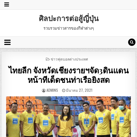
ศิลปะการต่อสู้ญี่ปุ่น
รวบรวมข่าวสารของกีฬาต่างๆ
POSTED
ข่าวฟุตบอลต่างประเทศ
IN
ไทยลีก จังหวัดเชียงรายฯจัด3ดินแดน
หน้าทีเด็ดชนท่าเรือยิงสด
ADMINS
มีนาคม 27, 2021