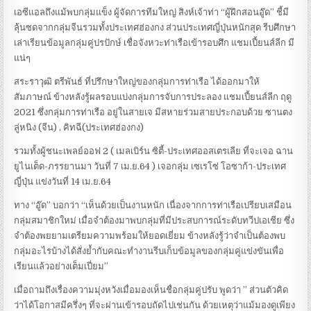
เอซีแอลถึงแม้พบกลุ่มแข็ง ผู้จัดการทีมใหญ่ สิงห์เจ้าท่า “ผู้ฝึกสอนอู๊ด” ชี้มี
ลุ้นซดจากกลุ่มจีนรวมทั้งประเทศฮ่องกง ส่วนประเทศญี่ปุ่นหนักสุด รีบศึกษา
เล่าเรียนข้อมูลกลุ่มคู่ปรปักษ์ เชื่อจังหวะท่าเรือเข้ารอบศึก แชมเปี้ยนส์ลีก มี
แน่ๆ
สระราวุฒิ ตรีพันธ์ ที่ปรึกษาใหญ่ของกลุ่มการท่าเรือ ได้ออกมาให้
สัมภาษณ์ ข้างหลังรู้ผลรอบแบ่งกลุ่มการจับการประลอง แชมเปี้ยนส์ลีก ฤดู
2021 ซึ่งกลุ่มการท่าเรือ อยู่ในสายเจ มีสหายร่วมสายประกอบด้วย ซานตง
ลู่หนิง (จีน) , คิทฉี(ประเทศฮ่องกง)
รวมทั้งผู้ชนะเพลย์ออฟ 2 ( เมลเบิร์น ซิตี้-ประเทศออสเตรเลีย ที่จะเจอ ฉาน
ยูไนเต็ด-ภรรยานมา วันที่ 7 เม.ย.64 ) เจอกลุ่ม เซเรโซ่ โอซาก้า-ประเทศ
ญี่ปุ่น แข่งวันที่ 14 เม.ย.64
ทาง “อู๊ด” บอกว่า “เห็นด้วยเป็นงานหนัก เนื่องจากการท่าเรือเปรียบเสมือน
กลุ่มสมาชิกใหม่ เมื่อจำต้องมาพบกลุ่มที่มีประสบการณ์ระดับทวีปเอเชีย ซึ่ง
จำต้องพยยามเตรียมความพร้อมให้ยอดเยี่ยม ข้างหลังรู้ว่าจำเป็นต้องพบ
กลุ่มอะไรบ้างได้สั่งย้ำกับคณะทำงานรีบเก็บข้อมูลของกลุ่มคู่แข่งขันเพื่อ
เรียนแล้วอย่างเต็มเปี่ยม”
เมื่อถามถึงเรื่องความมุ่งหวังเมื่อมองเห็นชื่อกลุ่มคู่ปรับ พูดว่า ” ส่วนตัวคิด
ว่าได้โอกาสมีครึ่งๆ ที่จะผ่านเข้ารอบถัดไปเช่นกัน ด้วยเหตุว่าแม้มองดูเพียง