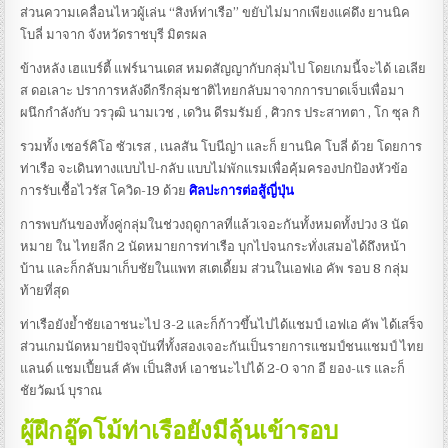
ส่วนความเคลื่อนไหวผู้เล่น “สิงห์ท่าเรือ” ขยับไม่มากเพียงแค่ดึง ยานนิค
โบลี่ มาจาก จังหวัดราชบุรี มิตรผล
ข้างหลัง เฮแบร์ตี้ แฟร์นานเดส หมดสัญญากับกลุ่มไป โดยเกมนี้จะได้ เอเลีย
ส ดอเลาะ ปราการหลังดีกรีกลุ่มชาติไทยกลับมาจากการบาดเจ็บเพื่อมา
ผนึกกำลังกับ วรวุฒิ นามเวช , เดวิน ดีรมรัมย์ , ศิวกร ประสาทตา , โก ซุล กิ
รวมทั้ง เซอร์คิโอ ซัวเรส , เนลสัน โบนีญ่า และก็ ยานนิค โบลี่ ด้วย โดยการ
ท่าเรือ จะเดินทางแบบไป-กลับ แบบไม่พักแรมเพื่อคุ้มครองปกป้องหัวข้อ
การรับเชื้อไวรัส โควิด-19 ด้วย
ศิลปะการต่อสู้ญี่ปุ่น
การพบกันของทั้งคู่กลุ่มในช่วงฤดูกาลที่แล้วเจอะกันทั้งหมดทั้งปวง 3 นัด
หมาย ใน ไทยลีก 2 นัดหมายการท่าเรือ บุกไปจนกระทั่งเสมอได้ถึงหน้า
บ้าน และก็กลับมาเก็บชัยในแพท สเตเดี้ยม ส่วนในเอฟเอ คัพ รอบ 8 กลุ่ม
ท้ายที่สุด
ท่าเรือยังย้ำชัยเอาชนะไป 3-2 และก็ก้าวขึ้นไปได้แชมป์ เอฟเอ คัพ ได้เสร็จ
ส่วนเกมนัดหมายปัจจุบันที่ทั้งสองเจอะกันเป็นรายการแชมป์ชนแชมป์ ไทย
แลนด์ แชมเปี้ยนส์ คัพ เป็นสิงห์ เอาชนะไปได้ 2-0 จาก อี ยอง-แร และก็
ชัยวัฒน์ บุราณ
ผู้ฝึกอู๊ดโม้ท่าเรือยังมีลุ้นเข้ารอบ