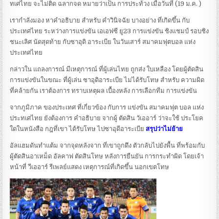
ทเศไทย จะไม่ติด ฉลากจด หมายว่าเป็น การประท้วง เมื่อวันที่ (19 ม.ค. )
เรากำลังมอง หาคำอธิบาย สำหรับ คำวินิจฉัย บางอย่าง ที่เกิดขึ้น กับ
ประเทศไทย ระหว่างการแข่งขัน เอเอฟซี ยู23 การแข่งขัน ชิงแชมป์ รอบชิง
ชนะเลิศ นัดสุดท้าย กับซาอุดิ อาระเบีย ในวันเสาร์ สมาคมฟุตบอล แห่ง
ประเทศไทย
กล่าวใน แถลงการณ์ มีเหตุการณ์ ที่ผู้เล่นไทย ถูกส่ง ใบเหลือง โดยผู้ตัดสิน
การแข่งขันในขณะ ที่ผู้เล่น ซาอุดิอาระเบีย ไม่ได้รับโทษ สำหรับ ความผิด
ที่คล้ายกัน เราต้องการ ทราบเหตุผล เบื้องหลัง การเลือกทีม การแข่งขัน
จากภูมิภาค ของประเทศ ที่เกี่ยวข้อง กับการ แข่งขัน สมาคมฟุต บอล แห่ง
ประทเศไทย ยังต้องการ คำอธิบาย จากผู้ ตัดสิน วัเออาร์ ว่าจะใช้ ประโยค
ใดในหนังสือ กฎที่เขา ได้รับโทษ ไปซาอุดีอาระเบีย
สรุปว่าไม่ย้าย
อัลแฮมดันทำแต้ม จากจุดหลังจาก ที่เขาถูกดึง ตัวกลับไปยังพื้น ที่พร้อมกับ
ผู้ตัดสินอาเหม็ด อัลคาฟ ตัดสินโทษ หลังการยืนยัน การกระทำผิด โดยเจ้า
หน้าที่ วีเออาร์ รีเพลย์แสดง เหตุการณ์ที่เกิดขึ้น นอกเขตโทษ