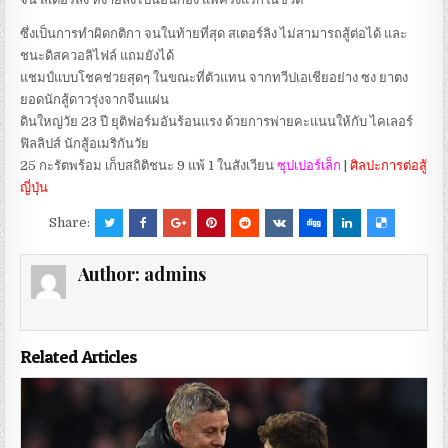
ซึ่งเป็นการทำผิดกติกา จนในท้ายที่สุด สเตอร์ลิง ไม่สามารถสู้ต่อได้ และ
ชนะดิสควอลิไฟล์ แถมยังได้
แชมป์แบบโชคช่วยสุดๆ ในขณะที่ตัวแทน จากทวีปเอเชียอย่าง ซง ยาตง
ยอดนักสู้ดาวรุ่งจากจีนแผ่น
ดินใหญ่วัย 23 ปี ยุติฟอร์มอันร้อนแรง ด้วยการพ่ายคะแนนให้กับ ไคเลอร์
ฟิลลิปส์ นักสู้อเมริกันวัย
25 กะรัตพร้อม เก็บสถิติชนะ 9 แพ้ 1 ในสังเวียน
ซุปเปอร์เล็ก
|
ศิลปะการต่อสู้
ญี่ปุ่น
Share:
Author:
admins
Related Articles