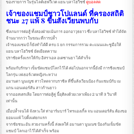
ของรายการ ในรุ่นไลต์เฮฟวี่เวต แยน บลาโฮวิชซ์
ดูบอลสด
เจ้าของแชมป์ชาวโปแลนด์ ที่ครองสถิติ
ชนะ 27 แพ้ 8 ขึ้นสังเวียนพบกับ
ซึ่งเกมการต่อสู้ ทั้งสองฝ่ายเน้นการ ออกอาวุธยาว ซึ่ง บลาโฮวิชซ์ ทำได้จัด
จ้านมากกว่า ในขณะที่การปล้ำ
เจ้าของแชมป์ ก็ยังทำได้ดี ครบ 5 ยก กรรมการรวม คะแนนและชูมือให้
แยน บลาโฮวิชซ์ ยัดเยียดความ
ปราชัยครั้งแรกให้กับ อิสราเอล อเดซานยา ได้สำเร็จ
พร้อมกับรักษา เข็มขัดแชมป์โลกไว้ได้ ต่อไปนอกจากนี้ยังมี การชิงแชมป์
โลกรุ่น เฟเธอร์เวตหญิงระหว่าง
อมานดา นูนเญซ สาวโหดจากบราซิล ที่ขึ้นสังเวียนป้อง กันแชมป์กับ เม
แกน แอนเดอร์สัน สาวก้านยาว
จากออสเตรเลีย โดยการต่อสู้คู่ นี้ยุติลงด้วยเวลาเพียง 2 นาที 3 วินาที
เท่านั้น
เมื่อปล้ำจนได้ จังหวะใส่ ท่าอาร์มบาร์ ไทรแองเกิ้ล จน แอนเดอร์สัน ต้องขอ
ยอมแแพ้ ไปตั้งแต่ยกแรก
จากชัยชนะอัน สวยงามครั้งนี้ ส่งผลให้ อมานดา นูนเนซ ป้องกันเข็มขัด
แชมป์ โลกเอาไว้ได้สำเร็จ พร้อม