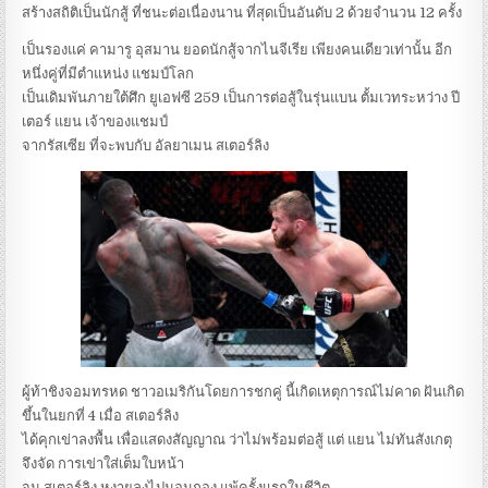
สร้างสถิติเป็นนักสู้ ที่ชนะต่อเนื่องนาน ที่สุดเป็นอันดับ 2 ด้วยจำนวน 12 ครั้ง
เป็นรองแค่ คามารู อุสมาน ยอดนักสู้จากไนจีเรีย เพียงคนเดียวเท่านั้น อีก
หนึ่งคู่ที่มีตำแหน่ง แชมป์โลก
เป็นเดิมพันภายใต้ศึก ยูเอฟซี 259 เป็นการต่อสู้ในรุ่นแบน ตั้มเวทระหว่าง ปี
เตอร์ แยน เจ้าของแชมป์
จากรัสเซีย ที่จะพบกับ อัลยาเมน สเตอร์ลิง
ผู้ท้าชิงจอมทรหด ชาวอเมริกันโดยการชกคู่ นี้เกิดเหตุการณ์ไม่คาด ฝันเกิด
ขึ้นในยกที่ 4 เมื่อ สเตอร์ลิง
ได้คุกเข่าลงพื้น เพื่อแสดงสัญญาณ ว่าไม่พร้อมต่อสู้ แต่ แยน ไม่ทันสังเกตุ
จึงจัด การเข่าใส่เต็มใบหน้า
จน สเตอร์ลิง หงายลงไปนอนกอง แพ้ครั้งแรกในชีวิต