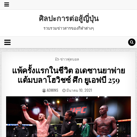
ศิลปะการต่อสู้ญี่ปุ่น
รวบรวมข่าวสารของกีฬาต่างๆ
POSTED
ข่าวฟุตบอล
IN
แพ้ครั้งแรกในชีวิต อเดซานยาพ่าย
แต้มบลาโฮวิชซ์ ศึก ยูเอฟบี 259
ADMINS
มีนาคม 10, 2021