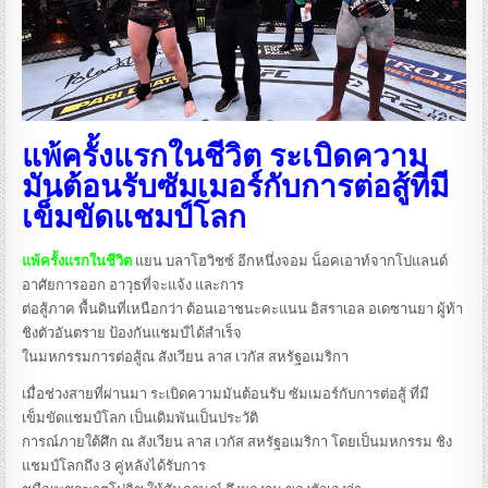
แพ้ครั้งแรกในชีวิต ระเบิดความ
มันต้อนรับซัมเมอร์กับการต่อสู้ที่มี
เข็มขัดแชมป์โลก
แพ้ครั้งแรกในชีวิต
แยน บลาโฮวิชซ์ อีกหนึ่งจอม น็อคเอาท์จากโปแลนด์
อาศัยการออก อาวุธที่จะแจ้ง และการ
ต่อสู้ภาค พื้นดินที่เหนือกว่า ต้อนเอาชนะคะแนน อิสราเอล อเดซานยา ผู้ท้า
ชิงตัวอันตราย ป้องกันแชมป์ได้สำเร็จ
ในมหกรรมการต่อสู้ณ สังเวียน ลาส เวกัส สหรัฐอเมริกา
เมื่อช่วงสายที่ผ่านมา ระเบิดความมันต้อนรับ ซัมเมอร์กับการต่อสู้ ที่มี
เข็มขัดแชมป์โลก เป็นเดิมพันเป็นประวัติ
การณ์ภายใต้ศึก ณ สังเวียน ลาส เวกัส สหรัฐอเมริกา โดยเป็นมหกรรม ชิง
แชมป์โลกถึง 3 คู่หลังได้รับการ