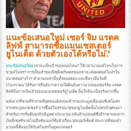
แนะข้อเสนอใหม่ เซอร์ จิม แรตค
ลิฟฟ์ สามารถซื้อแมนเชสเตอร์
ยูไนเต็ด ด้วยตัวเองได้หรือไม่?
แนะข้อเสนอใหม่
เขาจะเป็นเจ้าของแบบไหน? ใช้เวลานานแค่ไหนในการ
ขายสโมสร? การเป็นเจ้าของนีซฝั่งฝรั่งเศสของเขาจะส่งผลต่อสโมสรใน
อนาคตอย่างไร? คําถามเหล่านั้นทั้งหมดตอบ และอื่นๆ
เมื่อวันที่
17มกราคม ได้รับการยืนยันว่าความใฝ่ฝันอันยาวนานของเซอร์จิม แรตค
ลิฟฟ์ในการเป็นเจ้าของแมนเชสเตอร์ยูไนเต็ด นั้นใกล้จะเป็นจริงมากขึ้น
หลังจากที่ชายที่ร่ํารวยที่สุดของอังกฤษเข้าร่วมประมูลเพื่อแย่งชิงสโมสร
จากตระกูลเกลเซอร์
การซื้อสโมสรขนาดของยูไนเต็ดนั้นไม่ตรงไปตรงมา
สําหรับการเริ่มต้นธุรกิจมีมูลค่าประมาณ 5พันล้านปอนด์ซึ่งมีราคาแพงกว่า
เงินที่เชลซีขายไปเมื่อซัมเมอร์ที่แล้วเกือบ 20เปอร์เซ็นต์
ประการที่สองจํา
นวนหนี้ที่มอบให้กับสโมสรในยุคเกลเซอร์