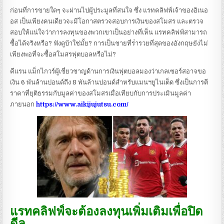
ก่อนที่การขายใดๆ จะผ่านไปผู้ประมูลที่สนใจ
ซึ่ง แรทคลิฟฟ์เจ้าของอิเนอ
อส เป็นเพียงคนเดียวจะมีโอกาสตรวจสอบการเงินของสโมสร และตรวจ
สอบให้แน่ใจว่าการลงทุนของพวกเขาเป็นอย่างที่เห็น แรทคลิฟฟ์สามารถ
ซื้อได้จริงหรือ? ฟังดูบ้าใช่มั้ย? การเป็นชายที่ร่ํารวยที่สุดของอังกฤษยังไม่
เพียงพอที่จะซื้อสโมสรฟุตบอลหรือไม่?
คีแรน แม็กไกวร์ผู้เชี่ยวชาญด้านการเงินฟุตบอลมองว่าเกลเซอร์สอาจขอ
เงิน 6 พันล้านปอนด์ถึง 8 พันล้านปอนด์สําหรับแมนฯยูไนเต็ด ซึ่งเป็นการตี
ราคาที่ยุติธรรมกับมูลค่าของสโมสรเมื่อเทียบกับการประเมินมูลค่า
ภายนอก
https://www.aikijujutsu.com/
แรทคลิฟฟ์จะต้องลงทุนเพิ่มเติมเพื่อปิด
ดีล