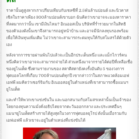
ราคานั้นดูสูงหากเราเปรียบเทียบกับเชลซีที่ 2.5พันล้านปอนด์ และนิวคาส
เซิลในราคาเพียง 300ล้านปอนด์เขาบอก ฉันคิดว่าเขาอาจจะมองหาราคา
ที่ลดมากกว่านั้น
เขามีเงินไหม? อิเนออสเป็น บริษัทที่ร่ำรวยมากในสิทธิ
ของตัวเองดังนั้นเขาจึงสามารถอยู่หน้าบ้าน และอาจมีนักลงทุนรองพร้อม
เพื่อให้เงินทุนเพิ่มเติม
ไม่ว่าเขาจะสามารถระดมทุนให้กับสโมสรได้ด้วยตัว
เอง
หลังจากการขายผ่านพ้นไปแล้วจะเป็นอีกประเด็นหนึ่ง และแม็กไกวร์คน
หนึ่งคิดว่าเขาอาจจะสามารถจ่ายได้
ส่วนหนึ่งมาจากรายได้ต่อปีที่เหลือเชื่อ
ของยูไนเต็ด ซึ่งตามรายงานของ สตาติสตายังคงรั้งอันดับ 5 ของวงการ
ฟุตบอลโลกที่เกือบ 700ล้านปอนด์ทุกปี
เขากล่าวว่าในสภาพแวดล้อมเอฟ
เอฟพี ผมคิดว่าเซอร์จิมกับ อิเนออสอยู่ในตําแหน่งที่เขาสามารถซื้อแมนฯ
ยูไนเต็ด
และทําให้พวกเขาแข่งขันใน และนอกสนามกับสโมสรเหล่านั้นเป็นเจ้าของ
โดยกองทุนความมั่งคั่งอธิปไตยจากตะวันออกกลาง และประเทศอื่นๆ
แมนฯยูไนเต็ดสร้างรายได้สูงสุดในวงการฟุตบอลยุโรป ดังนั้นเมื่อรวมกับ
เอฟเอฟพี แล้วเขาจะอยู่ในตําแหน่งที่แข่งขันได้