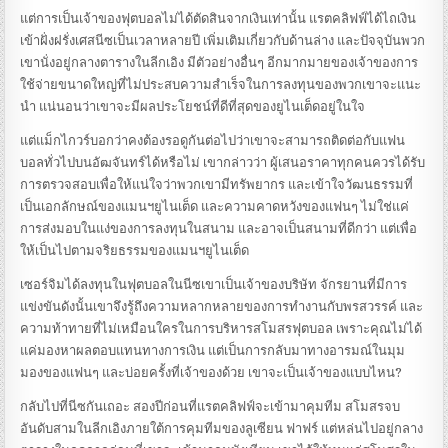
แต่การเป็นเจ้าของฟุตบอลไม่ได้ตัดสินจากเงินเท่านั้น แรตคลิฟฟ์ได้ไถเงิน
เข้าฝั่งฝรั่งเศสนีซเป็นเวลาหลายปี เพิ่มเติมเกี่ยวกับด้านล่าง และปัจจุบันพวก
เขานั่งอยู่กลางตารางในลีกเอิง
มีตัวอย่างอื่นๆ อีกมากมายของเจ้าของการ
ใช้จ่ายขนาดใหญ่ที่ไม่ประสบความสําเร็จในการลงทุนของพวกเขาจะแนะ
นํา แน่นอนว่าเขาจะมีผลประโยชน์ที่ดีที่สุดของยูไนเต็ดอยู่ในใจ
แต่แม็กไกวร์บอกว่าคงต้องรอดูกันต่อไปว่าเขาจะสามารถติดต่อกับแฟน
บอลทั่วไปบนอัฒจันทร์ได้หรือไม่
เขากล่าวว่า ผู้เสนอราคาทุกคนควรได้รับ
การตรวจสอบเพื่อให้แน่ใจว่าพวกเขามีทรัพยากร และเข้าใจวัฒนธรรมที่
เป็นเอกลักษณ์ของแมนฯยูไนเต็ด และความคาดหวังของแฟนๆ ไม่ใช่แค่
การส่งมอบในแง่ของการลงทุนในสนาม และอาจเป็นสนามที่ดีกว่า แต่เพื่อ
ให้เป็นไปตามจริยธรรมของแมนฯยูไนเต็ด
เซอร์จิมได้ลงทุนในฟุตบอลในนีซเขาเป็นเจ้าของบริษัท จักรยานที่มีการ
แข่งขันดังนั้นเขาจึงรู้ถึงความหลากหลายของการทํางานกับพรสวรรค์ และ
ความท้าทายที่ไม่เหมือนใครในการบริหารสโมสรฟุตบอล เพราะคุณไม่ได้
แค่มองหาผลตอบแทนทางการเงิน แต่เป็นการกลับมาทางอารมณ์ในมุม
มองของแฟนๆ และบ่อยครั้งที่เจ้าของด้วย
เขาจะเป็นเจ้าของแบบไหน?
กลับไปที่นีซกันเถอะ สองปีก่อนที่แรตคลิฟฟ์จะเข้ามาคุมทีม สโมสรจบ
อันดับสามในลีกเอิงภายใต้การคุมทีมของลูเซียน ฟาฟร์ แต่หล่นไปอยู่กลาง