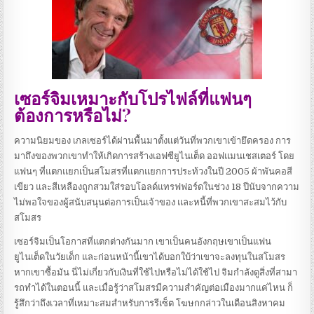
เซอร์จิมเหมาะกับโปรไฟล์ที่แฟนๆ
ต้องการหรือไม่?
ความนิยมของ เกลเซอร์ได้ผ่านพื้นมาตั้งแต่วันที่พวกเขาเข้ายึดครอง
การ
มาถึงของพวกเขาทําให้เกิดการสร้างเอฟซียูไนเต็ด ออฟแมนเชสเตอร์ โดย
แฟนๆ ที่แตกแยกเป็นสโมสรที่แตกแยกการประท้วงในปี 2005 ผ้าพันคอสี
เขียว และสีเหลืองถูกสวมใส่รอบโอลด์แทรฟฟอร์ดในช่วง 18 ปีนับจากความ
ไม่พอใจของผู้สนับสนุนต่อการเป็นเจ้าของ และหนี้ที่พวกเขาสะสมไว้กับ
สโมสร
เซอร์จิมเป็นโอกาสที่แตกต่างกันมาก เขาเป็นคนอังกฤษเขาเป็นแฟน
ยูไนเต็ดในวัยเด็ก และก่อนหน้านี้เขาได้บอกใบ้ว่าเขาจะลงทุนในสโมสร
หากเขาซื้อมัน
นี่ไม่เกี่ยวกับเงินที่ใช้ไปหรือไม่ได้ใช้ไป จิมกําลังดูสิ่งที่สามา
รถทําได้ในตอนนี้ และเมื่อรู้ว่าสโมสรมีความสําคัญต่อเมืองมากแค่ไหน ก็
รู้สึกว่าถึงเวลาที่เหมาะสมสําหรับการรีเซ็ต โฆษกกล่าวในเดือนสิงหาคม