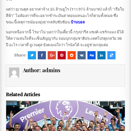
แต่ว่า ยุเวนตุส อยากค่าจ้าง 25 ล้านยูโร (ราว 975 ล้านบาท) แล้วก็ “เรือใบ
สีฟ้า” ไม่ต้องการที่จะอยากชำระเงินค่าตอบแทนอะไรก็ตามทั้งหมด ซึ่ง
ขณะนี้เหตุการณ์มองยุ่งยากสลับซับซ้อน
บ้านบอล
นอกเหนือจากนี้ โรมาโน่ บอกว่าในเดี๋ยวนี้ กรุงปารีส แซงต์-แชร์กแมง มิได้
ให้ความสนใจที่จะเซ็นสัญญากับ จอมบุกกลุ่มชาติประเทศโปรตุเกสวัย 36
ปี อะไร เวลาที่ ยูเวนตุส ยังคงแน่ใจว่า โรนัลโด้ จะอยู่ช่วยกลุ่มต่อ
Share:
Author:
admins
Related Articles