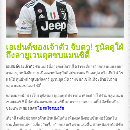
เอเย่นต์ของเจ้าตัว จับตา! รูนัลดูใฝ่
ถึงลายูเวนตุสซบแมนซิตี้
เอเย่นต์ของเจ้าตัว
ซัมเมอร์นี้อาจจะเป็นไปได้ว่าจะมีการย้ายกลุ่มแบบเขย่า
แวดวงลูกหนังอีกราย เนื่องจากปัจจุบันสื่อประเทศฝรั่งเศสปูด คริสเตียโน่ โร
นัลโด้ ศูนย์หน้าซูเปอร์สตาร์ ยูเวนตุส มีความขมักเขม้นที่จะย้ายไปร่วม
กลุ่ม แมนเชสเตอร์ ซีตี้
ยอดแผงหน้าชาวโปรตุกีสของ ยูเวนตุส ปรารถนาที่จะย้ายไปร่วมกลุ่ม แมน
เชสแตอร์ ซีตี้ ก่อนปิดตลาดซัมเมอร์นี้ ตามรายงานจาก เลกิ๊ป สื่อชั้นหนึ่ง
ของประเทศฝรั่งเศส
ไม่สนใจสเปอร์ส
เดี๋ยวนี้ เหลือข้อตกลงค้าหน้าแข้งในถิ่น เพียงแค่ถึงตอนซัมเมอร์ปีถัดไป
รวมทั้งกระแสข่าวเกี่ยวกับเรื่องย้ายกลุ่มเริ่มร้ายแรงขึ้น ข้างหลังเจ้าตัวมีชื่อ