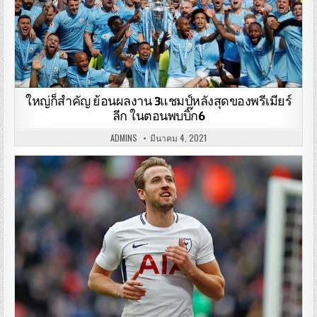
ใหญ่ก็สำคัญ ย้อนผลงาน 3แชมป์หลังสุดของพรีเมียร์
ลีก ในตอนพบบิ๊ก6
ADMINS
มีนาคม 4, 2021