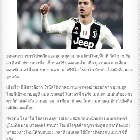
ยอดแนวรุกชาวโปรตุกีสของ ยุเวนตุส สมาคมยักษ์ใหญ่ที่เวที กัลโช่ เซเรีย
อา อิตาลี ปรารถนาที่จะเก็บของใช้ของสอยล่ำลาถิ่น ยูแวนตุส สเตเดี้ยม
ตอนซัมเมอร์นี้ ตามรายงานจาก ฟาบริซิโอ โรมาโน่ นักข่าวโด่งดังที่แวดวง
ลูกหนัง
เมื่อเร็วๆนี้มีข่าวลือว่า โรน้ลโด้ กำลังมานะหาทางย้ายออกจาก ยุเวนตุส
โดยมีเป้าหมายอยู่ที่ แมนเชสเตอร์ ในเวลาที่ จอร์จ เมนเดส เอเย่นต์ของ ซัง
ตุช ก็กำลังดำเนินงานอย่างมาก เพื่อพานักเตะในความควบคุมย้ายไปยังถิ่น
เอติฮัด สเตเดี้ยม
ปัจจุบัน โรมาโน่ ได้สรุปเหตุการณ์ของ สมัยก่อนหน้าแข้ง แมนเชสเตอร์
ยูไนเต็ด ผ่าน ทวิตเตอร์ ส่วนตัว โดยมีใจจุดสำคัญว่า ซังตุช อยากที่จะมอง
หาช่องทางใหม่ให้กับตนเอง เวลาที่ เมนเดส ได้มีการติดต่อกับ แมนฯ ซิตี้
จริง