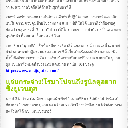
จำนวนมากในถิ่น เอติฮัด สเตเดี้ยม แล้วด้วย แถมมีความเชื่อมั่นและมั่นใจ
ว่า จะสามารถปิดดีลได้ด้านในสุดสัปดาห์นี้
เวลาที่ จอร์จ เมนเดส เอเย่นต์ของเจ้าตัว ก็ปฏิบัติงานอย่างมากที่จะพานัก
เตะในความควบคุมย้ายไปร่วมกลุ่ม แมนฯ ซิตี้ ให้ได้ แต่ว่าก็จำต้องรอดู
ก่อนว่า กลุ่มของที่ปรึกษา เป๊ป กวาร์ดิโอล่า จะจบการล่าตัว แฮร์รี่ เคน ยอด
ศูนย์หน้า ท็อตแน่ม ฮ็อทสเปอร์ ไหม
เวลาที่ ลา รีพุบบลิก้า สื่อชั้นหนึ่งของอิตาลี ก็แถลงการณ์ว่า ขณะนี้ เมนเดส
กำลังสนทนากับผู้ครอบครอง แมนฯ ซิตี้ เกี่ยวกับเรื่ององค์ประกอบของดีล
ทั้้งนี้ ซึ่งย้ายมาจาก เรอัล มาดริด เมื่อตอนซัมเมอร์ปี 2018 ลงเล่นให้ ยูแวน
ตุส ไปแล้วทั้งหมดทั้งปวง 134 นัดหมาย ทำเป็น 101 ประตู
https://www.aikijujutsu.com/
แจ่มกระจ่าง!โรมาโน่จนถึงรูนัลดูอยาก
ชิ่งยูเวนตุส
ฟาบริซิโอ โรมาโน่ นักข่าวลูกหนังเทียร์ 1 คอนเฟิร์ม คริสเตียโน่ โรนัลโด้
ต้องการย้ายออกจาก ยูแวนตุส พร้อมแจงเกิดเรื่องจริงที่เอเย่นต์กำลังหาทาง
ส่ง โรน้ลโด้ ซบ แมนเชสเตอร์