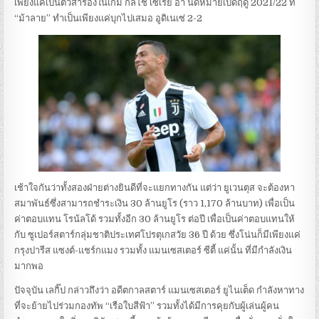
เพียงแค่เป็นตัวสำรองในเกม กัลโช่ เซเรีย อา นัดหมายเปิดฤดู 2021/22 ที่
“ม้าลาย” ทำเป็นเพียงแค่บุกไปเสมอ อูดิเนเซ่ 2-2
เช้าใจกันว่าทั้งสองฝ่ายต่างยินดีที่จะแยกทางกัน แต่ว่า ยูเวนตุส จะต้องหา
สมาพันธ์ซึ่งสามารถชำระเงิน 30 ล้านยูโร (ราว 1,170 ล้านบาท) เพื่อเป็น
ค่าตอบแทน โรน้ลโด้ รวมทั้งอีก 30 ล้านยูโร ต่อปี เพื่อเป็นค่าตอบแทนให้
กับ ซูเปอร์สตาร์กลุ่มชาติประเทศโปรตุเกสวัย 36 ปี ด้วย ซึ่งโน่นก็มีเพียงแค่
กรุงปารีส แซงต์-แชร์กแมง รวมทั้ง แมนเซสเตอร์ ซีตี้ แค่นั้น ที่มีกำลังเงิน
มากพอ
ปัจจุบัน เลกิ๊ป กล่าวถึงว่า อดีตกาลสตาร์ แมนเซสเตอร์ ยูไนเต็ด กำลังหาทาง
ที่จะย้ายไปร่วมกองทัพ “เรือใบสีฟ้า” รวมทั้งได้มีการคุยกับผู้เล่นผู้คน