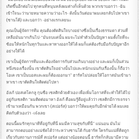
เกิดขึ้นอีกต่อไป ทุกคนที่หนุนหลังผมต่างก็เห็นด้วย พวกเขาบอกว่า -ฉัน
เข้าใจนะว่านายหมายความว่าอะไร- ดังนั้นวันต่อมาผมเลยกลับไปหาเขา
(ซานโต้) และบอกว่า -อย่างแรกเลยนะ
คุณเป็นผู้จัดการทีม คุณต้องตัดสินใจบางอย่างซึ่งเป็นเรื่องธรรมดา ส่วนที่
เหลือมันมากเกินไป-“มันจบแค่นั้น ผมจะไม่ทำตัวเป็นปัญหา ผมตั้งใจที่จะ
ซ้อมให้หนักในทุกวันและหาทางออกให้ได้ ผมก็แค่ต้องรับมือกับปัญหาอีก
อย่างให้ได้
เขาเป็นผู้จัดการทีมและต้องจัดการกับส่วนเกินบางอย่าง และผมก็เป็นส่วน
หนึ่งของเรื่องนั้น เขาตัดสินใจอย่างนั้นไปและหนักแน่นกับเรื่องนั้น ก็ถือว่า
โอเค เขาเป็นบอสและผมก็ต้องออกมา” ฮาร์ทไม่ปล่อยให้โอกาสมันเข้ามา
หาเขา เขาตัดสินใจติดต่อไปหา
อังเก้ ปอสเตโคกลู กุนซือ เซลติกด้วยตัวเอง เพื่อเพิ่มโอกาสที่จะทำให้ได้ไป
อยู่กับเซลติก “ผมติดต่อมาหา อังเก้ คือผมรู้ดีอยู่แล้วว่า เซลติกมีการเจรจา
เข้ามาเหมือนกัน พวกเขา (สเปอร์ส) บอกว่าให้ผมคุยกับอีกฝ่ายได้ ผมเลย
คิดกับตัวเองว่า -เจ๋งเลย
ตอนนี้ผมรักทุกนาทีที่อยู่กับที่นี่ ผมมีความสุขกับที่นี่” แน่นอน มันไม่
สามารถตอบอย่างแน่ชัดได้ว่าระหว่างซานโต้ กับฮาร์ท ใครกันแน่ที่คิดถูก
เกี่ยวกับสถานการณ์ที่ สเปอร์ส แต่อย่างน้อยตอนนี้ ฮาร์ทก็กลับมามีความ