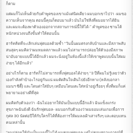
ก็ตาม
แต่ผมก็ไม่เห็นด้วยกับคำพูดของเขาแม้แต่นิดเดียว ผมบอกเขาไปว่า -ผมขอ
ความเห็นจากคุณ ตอนนี้คุณก็ตอบมาแล้ว มันไม่ใช่สิ่งที่ผมอยากได้ยิน
และผมจะต้องพาตัวเองออกจากสถานการณ์นี้ให้ได้-” คำพูดของ ซานโต้
หนักหน่วงจนถึงขั้นทำให้ตอนนั้น
ฮาร์ทคิดที่จะเลิกเล่นฟุตบอลด้วยซ้ำ “วันนั้นผมตรงกลับบ้านและมีสภาพสับ
สนสุดๆ ผมคิดว่าผมหมดสภาพแล้ว ผมไม่สามารถปล่อยให้ตัวเองมีสภาพ
น่าอับอายแบบนี้ได้อีกแล้ว ผมจะนั่งอยู่ในห้องนี้แล้วให้เขาพูดแบบนั้นใส่ผม
ง่ายๆ ได้อีกแล้ว”
อย่างไรก็ตาม ฮาร์ทก็ไม่สามารถทิ้งฟุตบอลได้ง่ายๆ “3 ปีที่ผมไม่รู้เลยว่าตัว
เองกำลังทำบ้าอะไรอยู่กันแน่ ผมตัดสินใจเดินไปยังอีกทาง (หลังบอกลา
แมนฯ ซิตี้) และโดนด่าใส่ยับๆ เหมือนโดนเตะใส่หน้าอยู่เรื่อยๆ ทั้งที่ผมก็แค่
พยายามอย่างดีที่สุด
ผมคิดกับตัวเองว่า -ฉันไม่อยากให้มันเป็นแบบนี้อีกแล้ว ฉันแข็งแกร่ง
สุขภาพฉันยังดี ฉันรักฟุตบอล- ผมบอกกับตัวเองว่าผมยอมเล่นเกมเพื่อการ
กุศล 30 นัดต่อปีให้กับใครก็ได้ที่ต้องการให้ผมลงเฝ้าเสาจริงๆ และตอบแทน
คนเหล่านั้น
“ผมปล่อยให้มันเป็นแบบนี้ไม่ได้ ผมชอบฟุตบอล แต่ไม่ชอบสถานการณ์ที่