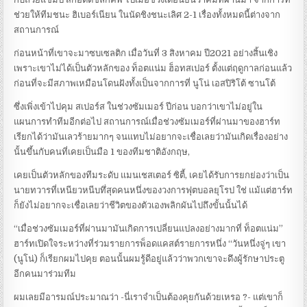
ช่วยให้ทีมชนะ ฮิเบอร์เนียน ในนัดชิงชนะเลิศ 2-1 เรื่องทั้งหมดนี้ต่างจาก
สถานการณ์
ก่อนหน้าที่เขาจะมาซบเซลติก เมื่อวันที่ 3 สิงหาคม ปี2021 อย่างสิ้นเชิง
เพราะเขาไม่ได้เป็นตัวหลักของ ท็อตแน่ม ฮ็อทสเปอร์ ตั้งแต่ฤดูกาลก่อนแล้ว
ก่อนที่จะมีสภาพเหมือนโดนฝังทั้งเป็นจากการที่ นูโน่ เอสปิริโต้ ซานโต้
ซึ่งเพิ่งเข้าไปคุม สเปอร์ส ในช่วงซัมเมอร์ ปีก่อน บอกว่าเขาไม่อยู่ใน
แผนการทำทีมอีกต่อไป สถานการณ์เมื่อช่วงซัมเมอร์ที่ผ่านมาของฮาร์ท
เรียกได้ว่ามันเลวร้ายมากๆ จนแทบไม่อยากจะเชื่อเลยว่ามันเกิดเรื่องอย่าง
นั้นขึ้นกับคนที่เคยเป็นมือ 1 ของทีมชาติอังกฤษ,
เคยเป็นตัวหลักของทีมระดับ แมนเชสเตอร์ ซิตี้, เคยได้รับการยกย่องว่าเป็น
นายทวารที่เหนียวหนีบทึ่สุดคนหนึ่งของวงการฟุตบอลยุโรป ใช่ แม้แต่ฮาร์ท
ก็ยังไม่อยากจะเชื่อเลยว่าชีวิตของตัวเองพลิกผันไปถึงขั้นนั้นได้
“เมื่อช่วงซัมเมอร์ที่ผ่านมามันเกิดการเปลี่ยนแปลงอย่างมากที่ ท็อตแน่ม”
ฮาร์ทเปิดใจระหว่างที่ร่วมรายการพ็อดแคสต์รายการหนึ่ง “วันหนึ่งจู่ๆ เขา
(นูโน่) ก็เรียกผมไปคุย ตอนนั้นผมรู้ดีอยู่แล้วว่าพวกเขาจะดึงผู้รักษาประตู
อีกคนมาร่วมทีม
ผมเลยมีอารมณ์ประมาณว่า -นี่เราจำเป็นต้องคุยกันด้วยเหรอ ?- แต่เขาก็