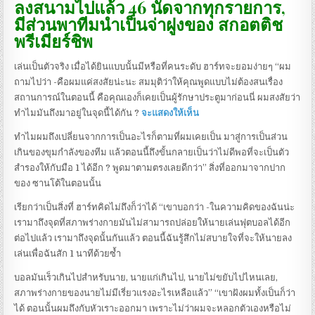
ลงสนามไปแล้ว 46 นัดจากทุกรายการ,
มีส่วนพาทีมนำเป็นจ่าฝูงของ สกอตติช
พรีเมียร์ชิพ
เล่นเป็นตัวจริง เมื่อได้ยินแบบนั้นมีหรือที่คนระดับ ฮาร์ทจะยอมง่ายๆ “ผม
ถามไปว่า -คือผมแค่สงสัยน่ะนะ สมมุติว่าให้คุณพูดแบบไม่ต้องสนเรื่อง
สถานการณ์ในตอนนี้ คือคุณเองก็เคยเป็นผู้รักษาประตูมาก่อนนี่ ผมสงสัยว่า
ทำไมมันถึงมาอยู่ในจุดนี้ได้กัน ?
จะแสดงให้เห็น
ทำไมผมถึงเปลี่ยนจากการเป็นอะไรก็ตามที่ผมเคยเป็น มาสู่การเป็นส่วน
เกินของขุมกำลังของทีม แล้วตอนนี้ถึงขั้นกลายเป็นว่าไม่ดีพอที่จะเป็นตัว
สำรองให้กับมือ 1 ได้อีก ? พูดมาตามตรงเลยดีกว่า” สิ่งที่ออกมาจากปาก
ของ ซานโต้ในตอนนั้น
เรียกว่าเป็นสิ่งที่ ฮาร์ทคิดไม่ถึงก็ว่าได้ “เขาบอกว่า -ในความคิดของฉันน่ะ
เรามาถึงจุดที่สภาพร่างกายมันไม่สามารถปล่อยให้นายเล่นฟุตบอลได้อีก
ต่อไปแล้ว เรามาถึงจุดนั้นกันแล้ว ตอนนี้ฉันรู้สึกไม่สบายใจที่จะให้นายลง
เล่นเพื่อฉันสัก 1 นาทีด้วยซ้ำ
บอลมันเร็วเกินไปสำหรับนาย, นายแก่เกินไป, นายไม่ขยับไปไหนเลย,
สภาพร่างกายของนายไม่มีเรี่ยวแรงอะไรเหลือแล้ว” “เขาฝังผมทั้งเป็นก็ว่า
ได้ ตอนนั้นผมถึงกับหัวเราะออกมา เพราะไม่ว่าผมจะหลอกตัวเองหรือไม่