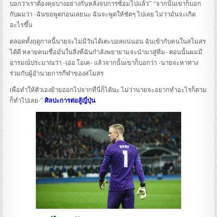
บอกว่าเราต้องคุยบางอย่างกันหลังจบการซ้อมไปแล้ว” “จากนั้นเขาก็บอก
กับผมว่า -ฉันขอพูดก่อนเลยนะ ฉันจะพูดให้ชัดๆ ไปเลย ไม่ว่ามันจะเกิด
อะไรขึ้น
ตลอดทั้งฤดูกาลนี้นายจะไม่มีวันได้เตะบอลแน่นอน ฉันเข้ากับคนในสโมสร
ได้ดี หลายคนเชื่อมั่นในสิ่งที่ฉันกำลังพยายามจะนำมาสู่ทีม- ตอนนั้นผมมี
อารมณ์ประมาณว่า -เอ่อ โอเค- แล้วจากนั้นเขาก็บอกว่า -นายจะหาทาง
ร่วมกับผู้อำนวยการกีฬาของสโมสร
เพื่อทำให้ตัวเองย้ายออกไปจากที่นี่ก็ได้นะ ไม่ว่านายจะอยากทำอะไรก็ตาม
ก็ทำไปเลย-”
ศิลปะการต่อสู้ญี่ปุ่น