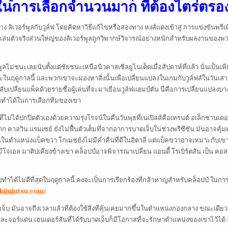
ัว ในการเลือกจำนวนมาก ที่ต้องไตร่ตรอ
ิเวอร์พูลกับวูล์ฟ โดยคิดหาวิธีแก้ไขหรือสองทาง หงส์แดงเข้าสู่ การแข่งขันพรีเม
ู้เล่นตัวจริงส่วนใหญ่ของลิเวอร์พูลถูกวิพากษ์วิจารณ์อย่างหนักสำหรับผลงานของพ
พูลไม่ชนะเลยนับตั้งแต่ชัยชนะเหนือนิวคาสเซิลยูไนเต็ดเมื่อสัปดาห์ที่แล้ว นั่นเป็นเพี
นฤดูกาลนี้ และพวกเขาจะมองหาสิ่งนั้นเพื่อเปลี่ยนแปลงในเกมกับวูล์ฟส์ในวันเสาร์
สับเปลี่ยนแพ็คด้วยรายชื่อผู้เล่นที่จะมาเยือนวูล์ฟแฮมป์ตัน นี่คือการเปลี่ยนแปลงบา
ถทำได้ในการเลือกทีมของเขา
งที่ไม่ได้ปกปิดตัวเองด้วยความรุ่งโรจน์ในคืนวันพุธที่เนเปิลส์คือเทรนต์ อเล็กซานเดอ
าก คาลวิน แรมเซย์ ยังไม่ฟื้นตัวเต็มที่จากอาการบาดเจ็บในช่วงพรีซีซัน มันอาจคุ้มค่
นในตำแหน่งแบ็คขวา โกเมซยังไม่มีค่ำคืนที่ดีในอิตาลี แต่แบ็คขวาอาจเหมาะกับเข
โจเอล มาติปเคียงข้างเขา คล็อปป์อาจพิจารณาเปลี่ยน แอนดี้ โรเบิร์ตสัน เป็น คอสต
ังทำได้ไม่ดีที่สุดในฤดูกาลนี้ คงจะเป็นการเรียกร้องที่กล้าหาญสำหรับคล็อปป์ ในก
kijujutsu.com/
จ็บ มันอาจถึงเวลาแล้วที่ต้องใช้สิ่งที่คุ้นเคยมากขึ้นในตำแหน่งกองกลาง ขณะเดียว
และจอร์แดน เฮนเดอร์สันที่ได้รับบาดเจ็บก็มีโอกาสที่จะรักษาตำแหน่งของเขาไว้ได้