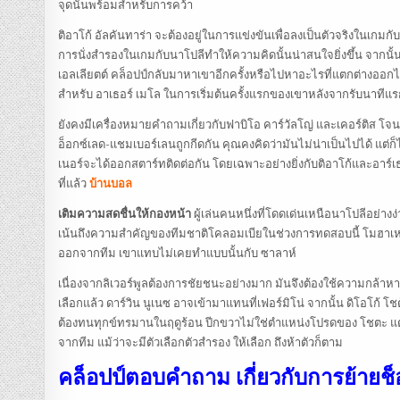
จุดนั้นพร้อมสำหรับการคว้า
ติอาโก้ อัลคันทาร่า จะต้องอยู่ในการแข่งขันเพื่อลงเป็นตัวจริงในเกม
การนั่งสำรองในเกมกับนาโปลีทำให้ความคิดนั้นน่าสนใจยิ่งขึ้น จากนั้น
เอลเลียตต์ คล็อปป์กลับมาหาเขาอีกครั้งหรือไปหาอะไรที่แตกต่างออกไ
สำหรับ อาเธอร์ เมโล ในการเริ่มต้นครั้งแรกของเขาหลังจากรับนาทีแรกก
ยังคงมีเครื่องหมายคำถามเกี่ยวกับฟาบิโอ คาร์วัลโญ่ และเคอร์ติส โจนส
อ็อกซ์เลด-แชมเบอร์เลนถูกกีดกัน คุณคงคิดว่ามันไม่น่าเป็นไปได้ แต่ก็ไม่
เนอร์จะได้ออกสตาร์ทติดต่อกัน โดยเฉพาะอย่างยิ่งกับติอาโก้และอาร์เธ
ที่แล้ว
บ้านบอล
เติมความสดชื่นให้กองหน้า
ผู้เล่นคนหนึ่งที่โดดเด่นเหนือนาโปลีอย่า
เน้นถึงความสำคัญของทีมชาติโคลอมเบียในช่วงการทดสอบนี้ โมฮาเหม็ด 
ออกจากทีม เขาแทบไม่เคยทำแบบนั้นกับ ซาลาห์
เนื่องจากลิเวอร์พูลต้องการชัยชนะอย่างมาก มันจึงต้องใช้ความกล้าหา
เลือกแล้ว ดาร์วิน นูเนซ อาจเข้ามาแทนที่เฟอร์มิโน่ จากนั้น ดิโอโก้ 
ต้องทนทุกข์ทรมานในฤดูร้อน ปีกขวาไม่ใช่ตำแหน่งโปรดของ โชตะ แต่เ
จากทีม แม้ว่าจะมีตัวเลือกตัวสำรอง ให้เลือก ถึงห้าตัวก็ตาม
คล็อปป์ตอบคำถาม เกี่ยวกับการย้ายช็อ