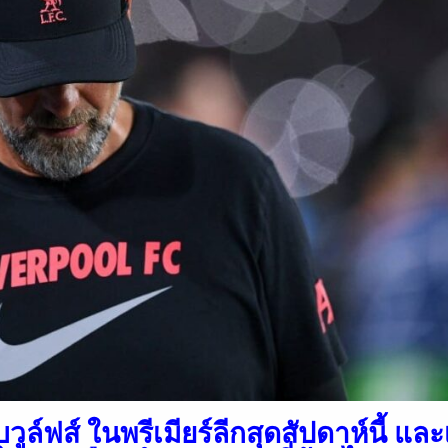
วูล์ฟส์ ในพรีเมียร์ลีกสุดสัปดาห์นี้ และ