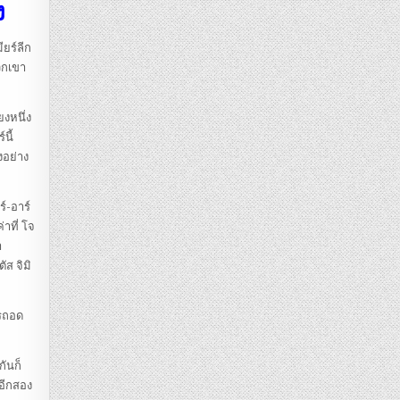
ง
ียร์ลีก
วกเขา
ยงหนึ่ง
นี้
งอย่าง
ร์-อาร์
าที่ โจ
า
ัส จิมิ
ารถอด
กันก็
 อีกสอง