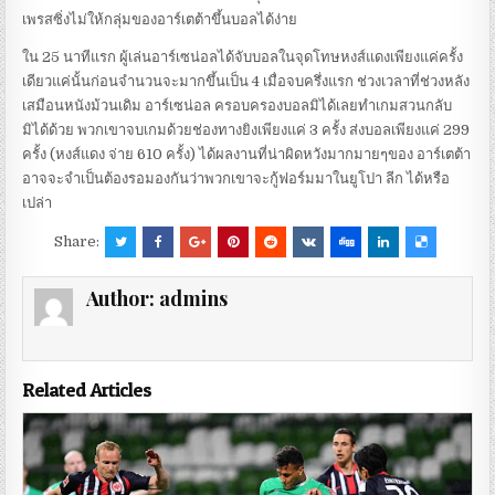
เพรสซิ่งไม่ให้กลุ่มของอาร์เตต้าขึ้นบอลได้ง่าย
ใน 25 นาทีแรก ผู้เล่นอาร์เซน่อลได้จับบอลในจุดโทษหงส์แดงเพียงแค่ครั้ง
เดียวแค่นั้นก่อนจำนวนจะมากขึ้นเป็น 4 เมื่อจบครึ่งแรก ช่วงเวลาที่ช่วงหลัง
เสมือนหนังม้วนเดิม อาร์เซน่อล ครอบครองบอลมิได้เลยทำเกมสวนกลับ
มิได้ด้วย พวกเขาจบเกมด้วยช่องทางยิงเพียงแค่ 3 ครั้ง ส่งบอลเพียงแค่ 299
ครั้ง (หงส์แดง จ่าย 610 ครั้ง) ได้ผลงานที่น่าผิดหวังมากมายๆของ อาร์เตต้า
อาจจะจำเป็นต้องรอมองกันว่าพวกเขาจะกู้ฟอร์มมาในยูโปา ลีก ได้หรือ
เปล่า
Share:
Author:
admins
Related Articles