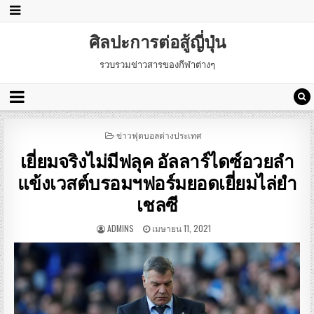
ศิลปะการต่อสู้ญี่ปุ่น
รวบรวมข่าวสารของกีฬาต่างๆ
POSTED
ข่าวฟุตบอลต่างประเทศ
IN
เยี่ยมจริงไม่มีฟลุค อัลลาร์ไดซ์อวยลำ
แข้งเวสต์บรอมฯฟอร์มยอดเยี่ยมไล่ยำ
เชลซี
ADMINS
เมษายน 11, 2021