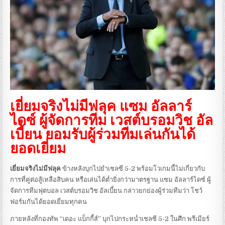
เยี่ยมจริงไม่มีฟลุค แซม อัลลาร์
ไดซ์ ผู้จัดการทีม เวสต์บรอมวิช อัล
เบี้ยน ยอมรับผู้ร่วมทีมเล่นกันได้
ยอดเยี่ยม
เยี่ยมจริงไม่มีฟลุค
ข้างหลังบุกไปยำเชลซี 5-2 พร้อมโวเกมนี้ไม่เกี่ยวกับ
การที่คู่ต่อสู้เหลือสิบคน หรือเล่นได้ต่ำยิ่งกว่ามาตรฐาน แซม อัลลาร์ไดซ์ ผู้
จัดการทีมฟุตบอล เวสต์บรอมวิช อัลเบี้ยน กล่าวยกย่องผู้ร่วมทีมว่า โชว์
ฟอร์มกันได้ยอดเยี่ยมทุกคน
ภายหลังที่กองทัพ “เดอะ แบ็กกี้ส์” บุกไปกระหน่ำเชลซี 5-2 ในศึก พรีเมียร์