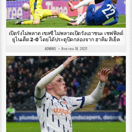
เปิดรังไม่พลาด เชลซี ไม่พลาดเปิดรังเอาชนะ เชฟฟิลด์
ยูไนเต็ด 2-0 โดยได้ประตูปิดกล่องจาก ฮาคิม สิเย็ค
ADMINS
สิงหาคม 18, 2021