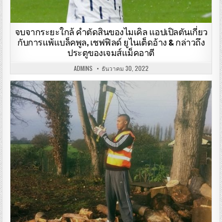
จบจากระยะใกล้ คําตัดสินของไมเคิล แอปเปิลตันเกี่ยว
กับการแพ้แบล็คพูล, เชฟฟิลด์ ยูไนเต็ดอ้าง & กล่าวถึง
ประตูของเจมส์แม็คอาตี
ADMINS
ธันวาคม 30, 2022