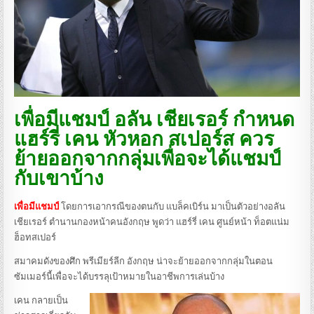
เพื่อมีแชมป์ อลัน เชียเรอร์ กำหนด
แฮร์รี่ เคน หัวหอก สเปอร์ส ควร
ย้ายออกจากกลุ่มเพื่อจะได้แชมป์
กับเขาบ้าง
เพื่อมีแชมป์
โดยการเอากรณีของตนกับ แบล็คเบิร์น มาเป็นตัวอย่างอลัน
เชียเรอร์ ตำนานกองหน้าคนอังกฤษ พูดว่า แฮร์รี่ เคน ศูนย์หน้า ท็อตแน่ม
ฮ็อทสเปอร์
สมาคมดังของศึก พรีเมียร์ลีก อังกฤษ น่าจะย้ายออกจากกลุ่มในตอน
ซัมเมอร์นี้เพื่อจะได้บรรลุเป้าหมายในอาชีพการเล่นบ้าง
เคน กลายเป็น