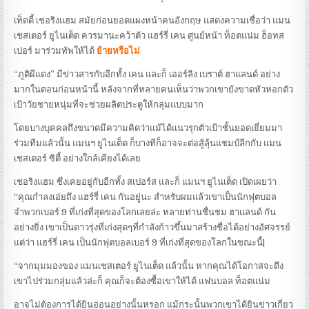
เท็ดดี้ เชอริงแฮม สมัยก่อนยอดแผงหน้าคนอังกฤษ แสดงความเชื่อว่า แมน
เชสเตอร์ ยูไนเต็ด ควรมานะคว้าตัว แฮร์รี่ เคน ศูนย์หน้า ท็อตแน่ม ฮ็อทส
เปอร์ มาร่วมทัพให้ได้
ย้ายหรือไม่
“ภูติผีแดง” มีข่าวสารกับอีกทั้ง เคน และก็ เออร์ลิง เบราต์ ฮาแลนด์ อย่าง
มากในตอนก่อนหน้านี้ หลังจากที่หลายคนเห็นว่าพวกเขายังขาดหัวหอกตัว
เป้าวัยชายหนุ่มที่จะช่วยผลิตประตูให้กลุ่มแบบมาก
โดยบางบุคคลถึงขนาดมีความคิดว่าแม้ได้แนวรุกตัวเป้าชั้นยอดเยี่ยมมา
ร่วมทีมแล้วนั้น แมนฯ ยูไนเต็ด ก็บางทีก็อาจจะต่อสู้ลุ้นแชมป์ลีกกับ แมน
เชสเตอร์ ซิตี้ อย่างใกล้เคียงได้เลย
เชอริงแฮม ซึ่งเคยอยู่กับอีกทั้ง สเปอร์ส และก็ แมนฯ ยูไนเต็ด เปิดเผยว่า
“คุณกำลงเอ่ยถึง แฮร์รี่ เคน กันอยู่นะ สำหรับผมแล้วเขาเป็นนักฟุตบอล
จำพวกเบอร์ 9 ที่เก่งที่สุดของโลกเลยล่ะ หลายท่านชื่นชม ฮาแลนด์ กัน
อย่างยิ่ง เขาเป็นดาวรุ่งที่เก่งสุดๆที่กำลังก้าวขึ้นมาสร้างชื่อได้อย่างอัศจรรย์
แต่ว่า แฮร์รี่ เคน เป็นนักฟุตบอลเบอร์ 9 ที่เก่งที่สุดของโลกในขณะนี้|
“จากมุมมองของ แมนเชสเตอร์ ยูไนเต็ด แล้วนั้น หากคุณได้โอกาสจะดึง
เขาไปร่วมกลุ่มแล้วล่ะก็ คุณก็จะต้องซื้อเขาให้ได้ แฟนบอล ท็อตแน่ม
อาจไม่ต้องการได้ยินอ่อนอย่างนั้นหรอก แม้กระนั้นพวกเขาได้ยินข่าวเกี่ยว