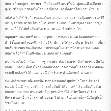
กับการย้ายกลุ่มของเขามา 3 ปีแล้ว แฮร์รี่ เคน เป็นนักฟุตบอลที่จะมีค่าตัว
สูง เขาเป็นผู้ที่เก่งที่สุดในโลก แล้วก็ทุกคนต่างก็อยากได้เขากันทั้งหมด”
สปอร์ต สื่อกีฬาชื่อก้องของแคว้นกาตาลุนย่า เจาะจง กลุ่มผู้แทนของ แฮร์รี่
เคน พูดจากับ บาร์เซโลน่า ไประดับหนึ่ง แม้กระนั้นบางบุคคลของ “อาซูล
กราน่า” ก็ยังไม่เห็นพ้องกับการเอา เคน มาร่วมทัพเท่าไร
กลุ่มผู้แทนของ แฮร์รี่ เคน แนวรุกคนเก่งของ ท็อตแน่ม ฮ็อทสเปอร์ สมา
พันธ์ชั้นแนวหน้าของศึก พรีเมียร์ลีก อังกฤษ ได้พูดจากับ บาร์เซโลน่า เกี่ยว
กับเรื่องความน่าจะเป็นของการย้ายกลุ่มในระดับหนึ่ง ตามรายงานของ
สปอร์ต สื่อกีฬาชั้นหนึ่งของประเทศกาตาลุนคุณย่า
คนจำนวนไม่น้อยคิดว่า “อาซูลกราน่า” ต้องดึงแนวรุกตัวเป้ามาร่วมทีมใน
ตอนซัมเมอร์นี้เพื่อทำให้กลุ่มกลับมากล้าแกร่งราวกับในอดีตกาล ภายหลัง
ขณะนี้จะต้องพึ่ง ลิโอเนล เมสซี่ สำหรับการทำแต้มซะจำนวนมาก
ซึ่งแท้จริงพวกเขาเล็ง เออร์ลิง เบราต์ ฮาแลนด์ ศูนย์หน้า โบรุสเซีย ดอร์
ทมุนด์ เป็นเป้าหมายหลัก แม้กระนั้นมันก็ได้โอกาสที่ “เสือเหลือง” จะไม่
ยินยอมปลดปล่อย ฮาแลนด์ กล้วยๆกระทั่งทำให้ บาร์เซโลน่า จำต้อง
พิเคราะห์คนอื่นๆเป็นลู่ทางสำรองเอาไว้ด้วย แล้วก็ เคน เป็นหนึ่งในผู้ที่เป็น
ข่าวกับพวกเขา