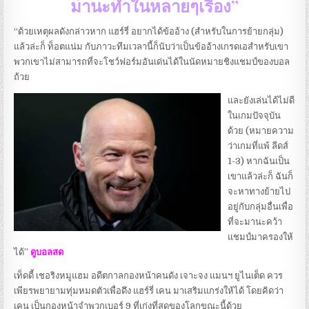
มานะทำในหลายๆเรื่อง”
“ด้วยเหตุผลดังกล่าวหาก แฮร์รี่ อยากได้ข้ออ้าง (สำหรับในการย้ายกลุ่ม)
แล้วล่ะก็ ท็อตแน่ม กับภาวะทีมเวลานี้ก็นับว่าเป็นข้ออ้างเกรดเอสำหรับเขา
พวกเขาไม่สามารถที่จะโชว์ฟอร์มอันเด่นได้ในนัดหมายชิงแชมป์ของบอล
ถ้วย
และยังเล่นได้ไม่ดี
ในเกมปัจจุบัน
ด้วย (หมายความ
ว่าเกมที่แพ้ ลีดส์
1-3) หากฉันเป็น
เขาแล้วล่ะก็ ฉันก็
จะหาทางย้ายไป
อยู่กับกลุ่มอื่นเพื่อ
ที่จะมานะคว้า
แชมป์มาครองให้
ได้”
ดูบอลสด
เท็ดดี้ เชอริงหมูแฮม อดีตกาลกองหน้าคนดัง เจาะจง แมนฯ ยูไนเต็ด ควร
เพียรพยายามทุ่มหมดตัวเพื่อดึง แฮร์รี่ เคน มาเสริมแกร่งให้ได้ โดยคิดว่า
เคน เป็นกองหน้าจำพวกเบอร์ 9 ที่เก่งที่สุดของโลกขณะนี้ด้วย