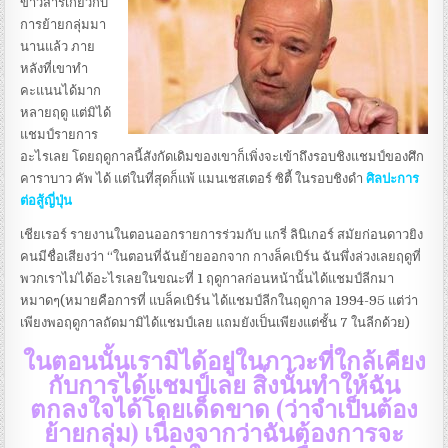
ข่าวสารเกี่ยวกับ
การย้ายกลุ่มมา
นานแล้ว ภาย
หลังที่เขาทำ
คะแนนได้มาก
หลายฤดู แต่มิได้
แชมป์รายการ
อะไรเลย โดยฤดูกาลนี้สังกัดเดิมของเขาก็เพิ่งจะเข้าถึงรอบชิงแชมป์ของศึก
คาราบาว คัพ ได้ แต่ในที่สุดก็แพ้ แมนเชสเตอร์ ซิตี้ ในรอบชิงดำ
ศิลปะการ
ต่อสู้ญี่ปุ่น
เชียเรอร์ รายงานในตอนออกรายการร่วมกับ แกรี่ ลินิเกอร์ สมัยก่อนดาวยิง
คนมีชื่อเสียงว่า “ในตอนที่ฉันย้ายออกจาก กางล็คเบิร์น ฉันพึ่งล่วงเลยฤดูที่
พวกเราไม่ได้อะไรเลยในขณะที่ 1 ฤดูกาลก่อนหน้านั้นได้แชมป์ลีกมา
หมาดๆ(หมายคือการที่ แบล็คเบิร์น ได้แชมป์ลีกในฤดูกาล 1994-95 แต่ว่า
เพียงพอฤดูกาลถัดมามิได้แชมป์เลย แถมยังเป็นเพียงแต่ชั้น 7 ในลีกด้วย)
ในตอนนั้นเรามิได้อยู่ในภาวะที่ใกล้เคียง
กับการได้แชมป์เลย สิ่งนั้นทำให้ฉัน
ตกลงใจได้โดยเด็ดขาด (ว่าจำเป็นต้อง
ย้ายกลุ่ม) เนื่องจากว่าฉันต้องการจะ