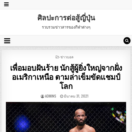
ศิลปะการต่อสู้ญี่ปุ่น
รวบรวมข่าวสารของกีฬาต่างๆ
POSTED
ข่าวบอล
IN
เพื่อมอบฝันร้าย นักสู้ผู้ยิ่งใหญ่จากฝั่ง
อเมริกาเหนือ ตามล่าเข็มขัดแชมป์
โลก
ADMINS
มีนาคม 31, 2021