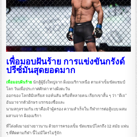
เพื่อมอบฝันร้าย การแข่งขันกรังด์
ปรีซ์มันสุดยอดมาก
เพื่อมอบฝันร้าย
นักสู้ผู้ยิ่งใหญ่จาก ฝั่งอเมริกาเหนือ ตามล่าเข็มขัดแชมป์
โลก วันเพื่อประกาศศักดา ทางฝั่งตะวัน
ออกของ โลกดิมิเทรียส จอห์นสัน หรือที่หลายคน เรียกเขาสั้น ๆ ว่า “ดีเจ”
อันมาจากตัวอักษร แรกของชื่อและ
นามสกุลรวมกัน เขาคือเจ้าผู้ครอง ความสำเร็จใน กีฬาการต่อสู้แบบ ผสม
ผสานจาก ฝั่งอเมริกา
ที่โด่งดังมาอย่างยาวนาน ด้วยการครองเข็ม ขัดแชมป์โลกถึง 12 สมัย แฟน
ๆ ที่ติดตามกีฬา นี้ไม่มีใครไม่รู้จัก