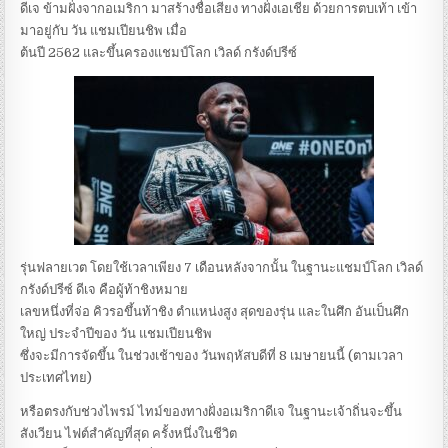
ดีเจ ข้ามฝั่งจากอเมริกา มาสร้างชื่อเสียง ทางฝั่งเอเชีย ด้วยการตบเท้า เข้า
มาอยู่กับ วัน แชมเปียนชิพ เมื่อ
ต้นปี 2562 และขึ้นครองแชมป์โลก เวิลด์ กรังด์ปรีซ์
รุ่นฟลายเวต โดยใช้เวลาเพียง 7 เดือนหลังจากนั้น ในฐานะแชมป์โลก เวิลด์
กรังด์ปรีซ์ ดีเจ คือผู้ท้าชิงหมาย
เลขหนึ่งที่จ่อ คิวรอขึ้นท้าชิง ตำแหน่งสูง สุดของรุ่น และในศึก อันเป็นศึก
ใหญ่ ประจำปีของ วัน แชมเปียนชิพ
ซึ่งจะมีการจัดขึ้น ในช่วงเช้าของ วันพฤหัสบดีที่ 8 เมษายนนี้ (ตามเวลา
ประเทศไทย)
หรือตรงกับช่วงไพรม์ ไทม์ของทางฝั่งอเมริกาดีเจ ในฐานะเจ้าถิ่นจะขึ้น
สังเวียน ไฟต์สำคัญที่สุด ครั้งหนึ่งในชีวิต