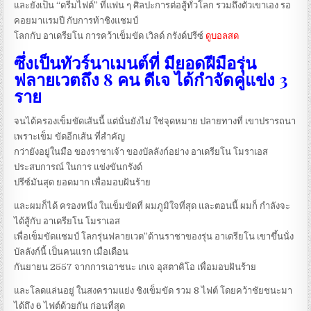
และยังเป็น “ดรีมไฟต์” ที่แฟน ๆ ศิลปะการต่อสู้ทั่วโลก รวมถึงตัวเขาเอง รอ
คอยมาแรมปี กับการท้าชิงแชมป์
โลกกับ อาเดรียโน การคว้าเข็มขัด เวิลด์ กรังด์ปรีซ์
ดูบอลสด
ซึ่งเป็นทัวร์นาเมนต์ที่ มียอดฝีมือรุ่น
ฟลายเวตถึง 8 คน ดีเจ ได้กำจัดคู่แข่ง 3
ราย
จนได้ครองเข็มขัดเส้นนี้ แต่นั่นยังไม่ ใช่จุดหมาย ปลายทางที่ เขาปรารถนา
เพราะเข็ม ขัดอีกเส้น ที่สำคัญ
กว่ายังอยู่ในมือ ของราชาเจ้า ของบัลลังก์อย่าง อาเดรียโน โมราเอส
ประสบการณ์ ในการ แข่งขันกรังด์
ปรีซ์มันสุด ยอดมาก เพื่อมอบฝันร้าย
และผมก็ได้ ครองหนึ่ง ในเข็มขัดที่ ผมภูมิใจที่สุด และตอนนี้ ผมก็ กำลังจะ
ได้สู้กับ อาเดรียโน โมราเอส
เพื่อเข็มขัดแชมป์ โลกรุ่นฟลายเวต”ด้านราชาของรุ่น อาเดรียโน เขาขึ้นนั่ง
บัลลังก์นี้ เป็นคนแรก เมื่อเดือน
กันยายน 2557 จากการเอาชนะ เกเจ อุสตาคิโอ เพื่อมอบฝันร้าย
และโลดแล่นอยู่ ในสงครามแย่ง ชิงเข็มขัด รวม 8 ไฟต์ โดยคว้าชัยชนะมา
ได้ถึง 6 ไฟต์ด้วยกัน ก่อนที่สุด