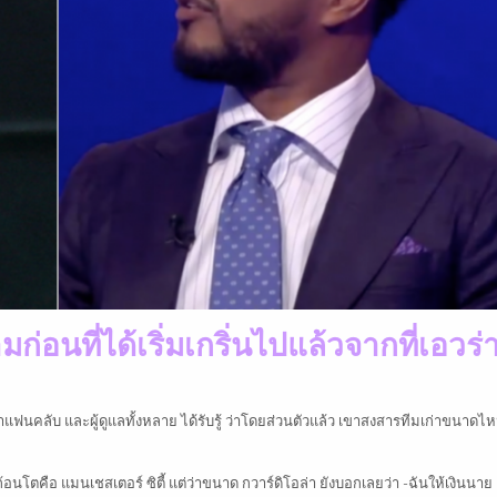
นที่ได้เริ่มเกริ่นไปแล้วจากที่เอวร่
าแฟนคลับ และผู้ดูแลทั้งหลาย ได้รับรู้ ว่าโดยส่วนตัวแล้ว เขาสงสารทีมเก่าขนาดไ
ก้อนโตคือ แมนเชสเตอร์ ซิตี้ แต่ว่าขนาด กวาร์ดิโอล่า ยังบอกเลยว่า -ฉันให้เงินนาย