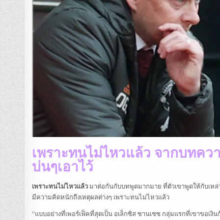
เพราะทนไม่ไหวแล้ว จากบทความก่อ
บ่นๆเอาไว้
เพราะทนไม่ไหวแล้ว
มาต่อกันกับบทพูดมากมาย ที่ตัวเขาพูดให้กับเหล่
มีความคิดหนักถึงเหตุผลต่างๆ เพราะทนไม่ไหวแล้ว
“แบบอย่างที่เพอร์เฟ็คที่สุดเป็น อเล็กซิส ซานเชซ กลุ่มแรกที่เขาขอเงิน