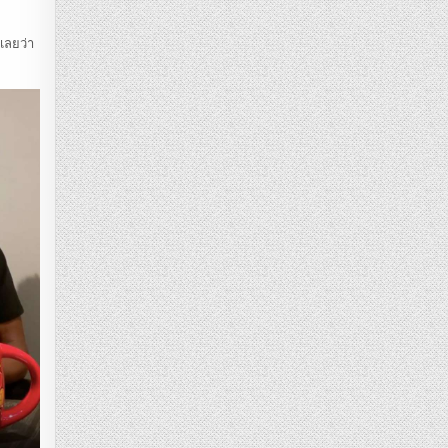
เลยว่า