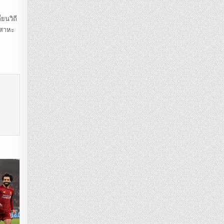
่ยนวิถี
ตสาหะ