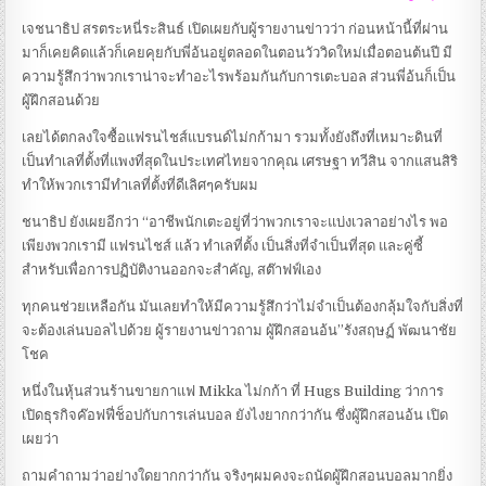
เจชนาธิป สรตระหนี่ระสินธ์ เปิดเผยกับผู้รายงานข่าวว่า ก่อนหน้านี้ที่ผ่าน
มาก็เคยคิดแล้วก็เคยคุยกับพี่อ้นอยู่ตลอดในตอนวัววิดใหม่เมื่อตอนต้นปี มี
ความรู้สึกว่าพวกเราน่าจะทำอะไรพร้อมกันกับการเตะบอล ส่วนพี่อ้นก็เป็น
ผู้ฝึกสอนด้วย
เลยได้ตกลงใจซื้อแฟรนไชส์แบรนด์ไม่กก้ามา รวมทั้งยังถึงที่เหมาะดินที่
เป็นทำเลที่ตั้งที่แพงที่สุดในประเทศไทยจากคุณ เศรษฐา ทวีสิน จากแสนสิริ
ทำให้พวกเรามีทำเลที่ตั้งที่ดีเลิศๆครับผม
ชนาธิป ยังเผยอีกว่า “อาชีพนักเตะอยู่ที่ว่าพวกเราจะแบ่งเวลาอย่างไร พอ
เพียงพวกเรามี แฟรนไชส์ แล้ว ทำเลที่ตั้ง เป็นสิ่งที่จำเป็นที่สุด และคู่ซี้
สำหรับเพื่อการปฏิบัติงานออกจะสำคัญ, สต๊าฟฟ์เอง
ทุกคนช่วยเหลือกัน มันเลยทำให้มีความรู้สึกว่าไม่จำเป็นต้องกลุ้มใจกับสิ่งที่
จะต้องเล่นบอลไปด้วย ผู้รายงานข่าวถาม ผู้ฝึกสอนอ้น”รังสฤษฏ์ พัฒนาชัย
โชค
หนึ่งในหุ้นส่วนร้านขายกาแฟ Mikka ไม่กก้า ที่ Hugs Building ว่าการ
เปิดธุรกิจค๊อฟฟี่ช็อปกับการเล่นบอล ยังไงยากกว่ากัน ซึ่งผู้ฝึกสอนอ้น เปิด
เผยว่า
ถามคำถามว่าอย่างใดยากกว่ากัน จริงๆผมคงจะถนัดผู้ฝึกสอนบอลมากยิ่ง