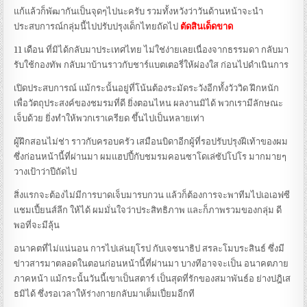
แก้แล้วก็พัฒากันเป็นจุดๆไปนะครับ รวมทั้งหวังว่าวันด้านหน้าจะนำ
ประสบการณ์กลุ่มนี้ไปปรับปรุงเด็กไทยถัดไป
ตัดสินเด็ดขาด
11 เดือน ที่มิได้กลับมาประเทศไทย ไม่ใช่ง่ายเลยเนื่องจากธรรมดา กลับมา
รับใช้กองทัพ กลับมาบ้านราวกับชาร์แบตเตอรี่ให้ผ่องใส ก่อนไปดำเนินการ
เปิดประสบการณ์ แม้กระนั้นอยู่ที่โน้นต้องระมัดระวังอีกทั้งวัววิด ฝึกหนัก
เพื่อวัตถุประสงค์ของชมรมที่ดี ยิ่งตอนไหน ผลงานมิได้ พวกเรามีลักษณะ
เจ็บด้วย ยิ่งทำให้พวกเราเครียด ขึ้นไปเป็นหลายเท่า
ผู้ฝึกสอนไม่ช่า ราวกับครอบครัว เสมือนบิดาอีกผู้ที่รอปรับปรุงฝีเท้าของผม
ซึ่งก่อนหน้านี้ที่ผ่านมา ผมแฮปปี้กับชมรมคอนซาโดเล่ซัปโปโร มากมายๆ
วางเป้าว่าปีถัดไป
สิ่งแรกจะต้องไม่มีการบาดเจ็บมารบกวน แล้วก็ต้องการจะพาทีมไปเอเอฟซี
แชมเปี้ยนส์ลีก ให้ได้ ผมมั่นใจว่าประสิทธิภาพ และก็ภาพรวมของกลุ่ม ดี
พอที่จะมีลุ้น
อนาคตที่ไม่แน่นอน การไปเล่นยุโรป กับเจชนาธิป สรละโมบระสินธ์ ซึ่งมี
ข่าวสารมาตลอดในตอนก่อนหน้านี้ที่ผ่านมา บางทีอาจจะเป็น อนาคตภาย
ภาคหน้า แม้กระนั้นวันนี้เขาเป็นสตาร์ เป็นสุดที่รักของสมาพันธ์อ ย่างปฎิเส
ธมิได้ ซึ่งรอเวลาให้ร่างกายกลับมาเต็มเปี่ยมอีกที