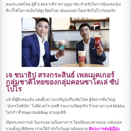
คนประเทศไทย ผู้ที่ 2 ต่อจากธีราทร บุญมาทัน สำหรับในการลุ้นแชมป์เจ
ลีก ก็ได้โอกาสเป็นได้สูง ปีต่อไปมาลุ้นคอนซาโดเล่ ซัปโปโร กันขอรับ
เจ ชนาธิป สรงกระสินธ์ เพลเมคเกอร์
กลุ่มชาติไทยของกลุ่มคอนซาโดเล่ ซัป
โปโร
แล้วก็ผู้ฝึกสอนอ้น แต่งตั้ง ความเจริญรุ่งเรืองชัยโชค ผู้จัดการทีมใหญ่
“มังกรโล่ห์เงิน” โปลิศ เทโร เอฟซี ร่วมงานเปิดธุรกิจ ร้านขายกาแฟ Mikka
ไม่กก้า ที่ Hugs Building สวนลุมพินี
เปิดประสบการณ์ วันแรกอย่างเป็นทางการ โดยมีคนแวดวงบอล, แฟนบอล
รวมทั้งญาติมิตรมาร่วมให้กำลังใจกันอย่างล้นหลาม
ศิลปะการต่อสู้ญี่ปุ่น