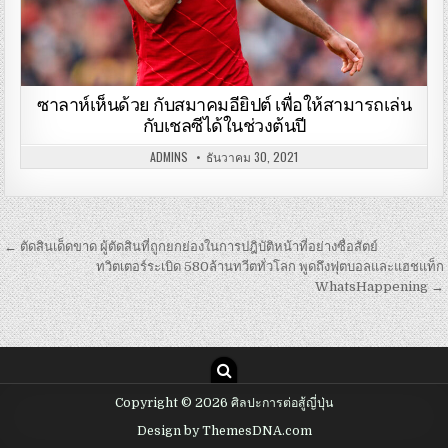
ซาลาห์เห็นด้วย กับสมาคมอียิปต์ เพื่อให้สามารถเล่น
กับเชลซีได้ในช่วงต้นปี
ADMINS
ธันวาคม 30, 2021
เมนู
← ตัดสินเด็ดขาด ผู้ตัดสินที่ถูกยกย่องในการปฎิบัติหน้าที่อย่างซื่อสัตย์
นำทาง
ทวิตเตอร์ระเบิด 580ล้านทวีตทั่วโลก พูดถึงฟุตบอลและแฮชแท็ก
WhatsHappening →
เรื่อง
Copyright © 2026 ศิลปะการต่อสู้ญี่ปุ่น
Design by ThemesDNA.com