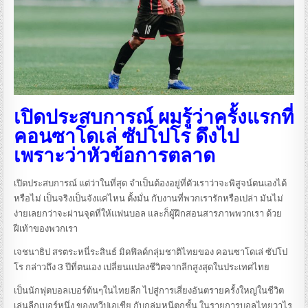
เปิดประสบการณ์ ผมรู้ว่าครั้งแรกที่
คอนซาโดเล่ ซัปโปโร ดึงไป
เพราะว่าหัวข้อการตลาด
เปิดประสบการณ์ แต่ว่าในที่สุด จำเป็นต้องอยู่ที่ตัวเราว่าจะพิสูจน์ตนเองได้
หรือไม่ เป็นจริงเป็นจังแค่ไหน ตั้งมั่น กับงานที่พวกเรารักหรือเปล่า มันไม่
ง่ายเลยกว่าจะผ่านจุดที่ให้แฟนบอล และก็ผู้ฝึกสอนสารภาพพวกเรา ด้วย
ฝีเท้าของพวกเรา
เจชนาธิป สรตระหนี่ระสินธ์ มิดฟิลด์กลุ่มชาติไทยของ คอนซาโดเล่ ซัปโป
โร กล่าวถึง 3 ปีที่ตนเอง เปลี่ยนแปลงชีวิตจากลีกสูงสุดในประเทศไทย
เป็นนักฟุตบอลเบอร์ต้นๆในไทยลีก ไปสู่การเสี่ยงอันตรายครั้งใหญ่ในชีวิต
เล่นลีกเบอร์หนึ่ง ของทวีปเอเชีย กับกลุ่มหนีตกชั้น ในรายการบอลไทยวาไร