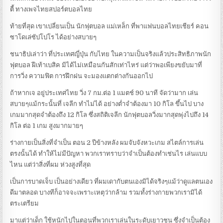
ตี้ ทางเพจไทยสปอร์ตบอลไทย
ท้ายที่สุด เขาเปลี่ยนเป็น นักฟุตบอล แม่เหล็ก ที่พาแฟนบอลไทยเชียร์ คอน
ซาโดเล่ซัปโปโร ได้อย่างสบายๆ
ชนาธิปเล่าว่า ที่ประเทศญี่ปุ่น กับไทย ในความเป็นจริงแล้วประสิทธิภาพนัก
ฟุตบอล ฝีเท้าเบสิค มิได้ไม่เหมือนกันสักเท่าไหร่ แต่ว่าพอเพียงขยับมาที่
การวิ่ง ความฟิต การฝึกฝน จะมองแตกต่างกันออกไป
ถ้าหากเจ อยู่ประเทศไทย วิ่ง 7 กม.ต่อ 1 แมตช์ 90 นาที จัดว่ามาก เล่น
สบายๆแม้กระนั้นที่ เจลีก ทำไม่ได้ อย่างต่ำจำต้องมา 10 กิโล ขึ้นไป บาง
เกมมากสุดจำต้องถึง 12 กิโล ซึ่งสถิติเจลีก นักฟุตบอลวิ่งมากสุดพุ่งไปถึง 14
กิโล ต่อ 1 เกม สูงมากมายๆ
ร่างกายเป็นสิ่งที่จำเป็น ตอน 2 ปีข้างหลัง ผมจับจังหวะเกม สไตล์การเล่น
ตรงนั้นได้ ทำให้ไม่มีปัญหา พวกเราทราบว่าจำเป็นต้องทำเช่นไร เล่นแบบ
ไหน แต่ว่าสิ่งที่ผม ห่วงสูงที่สุด
เป็นการบาดเจ็บ เป็นอย่างเดียว ที่ผมเดากับตนเองมิได้จริงๆแม้ว่าดูแลตนเอง
ดีมาตลอด บางทีก็อาจจะเพราะเหตุว่ากล้าม รวมทั้งร่างกายพวกเรามิได้
ตระเตรียม
มาแต่ว่าเด็ก ใช้หนักไปในตอนที่พวกเราเล่นในระดับเยาวชน ซึ่งจำเป็นต้อง