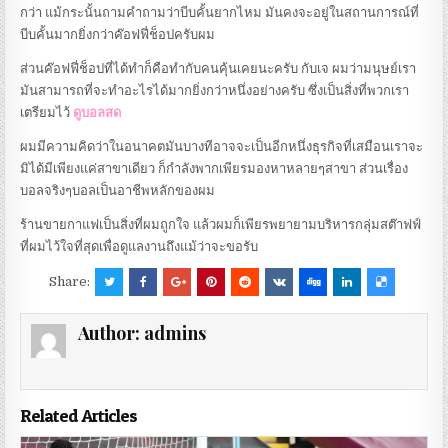
กว่า แม้กระนั้นถามคำถามว่าบีบคั้นยากไหม มันคงจะอยู่ในสถานการณ์ที่
บีบคั้นมากยิ่งกว่าค๊อฟฟี่ช็อปครับผม
ส่วนค๊อฟฟี่ช็อปที่ได้ทำก็คือทำกับคนคุ้นเคยนะครับ กับเจ ผมว่ามนุษย์เรา
มันสามารถที่จะทำอะไรได้มากยิ่งกว่าหนึ่งอย่างครับ ซึ่งเป็นสิ่งที่พวกเรา
เตรียมไว้
ดูบอลสด
ผมมีความคิดว่าในอนาคตมันบางทีอาจจะเป็นอีกหนึ่งธุรกิจที่เสมือนเราจะ
มิได้มีเพียงแค่สาขาเดียว ก็กำลังพากเพียรมองหาหลายๆสาขา ส่วนเรื่อง
บอลจริงๆบอลเป็นอาชีพหลักของผม
ร้านขายกาแฟเป็นสิ่งที่ผมถูกใจ แล้วผมก็เพียรพยายามบริหารกลุ่มสต๊าฟฟ์
ที่ผมไว้ใจที่สุดเพื่อดูแลงานถึงแม้ว่าจะขอรับ
Share:
Author:
admins
Related Articles