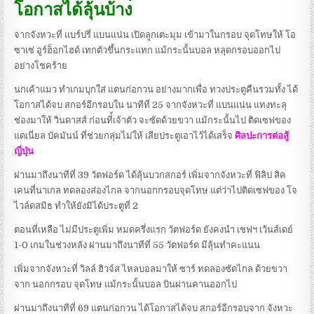
โอกาสได้ลุ้นบ้าง
จากจังหวะที่ แบร์ปรี่ แบนแน่น เปิดลูกเตะมุม เข้ามาในกรอบ จุดโทษให้ โอ
ซาเซ่ อูร์ฮ็อกไฮด์ เทกตัวขึ้นกระแทก แม้กระนั้นบอล หลุดกรอบออกไป
อย่างโชคร้าย
นกเค้าแมว ทำเกมบุกใส่ แตนก่อกวน อย่างมากเพื่อ ทวงประตูคืนรวมทั้ง ได้
โอกาสได้จบ สกอร์อีกรอบใน นาทีที่ 25 จากจังหวะที่ แบนแน่น แทงทะลุ
ช่องมาให้ วินดาสส์ ก่อนที่้เจ้าตัว จะซัดด้วยขวา แม้กระนั้นไป ติดเซฟของ
แดเนี่ยล บัคมันน์ ที่ช่วยกลุ่มไม่ให้ เสียประตูเอาไว้ได้เสร็จ
ศิลปะการต่อสู้
ญี่ปุ่น
ผ่านมาถึงนาทีที่ 39 วัตฟอร์ด ได้ลุ้นบวกสกอร์ เพิ่มจากจังหวะที่ ฟิลิป สิค
เคนที่นาเกล ทดลองส่องไกล จากนอกกรอบจุดโทษ แต่ว่าไปติดเซฟของ โจ
ไวล์ดสมิธ ทำให้ยังมิได้ประตูที่ 2
ตอนที่เหลือ ไม่มีประตูเพิ่ม หมดครึ่งแรก วัตฟอร์ด ยังคงนำ เชฟฯ เว้นส์เดย์
1-0 เกมในช่วงหลัง ผ่านมาถึงนาทีที่ 55 วัตฟอร์ด มีลุ้นทำคะแนน
เพิ่มจากจังหวะที่ วิลล์ ฮิวจ์ส ไหลบอลมาให้ ซาร์ ทดลองซัดไกล ด้วยขวา
จาก นอกกรอบ จุดโทษ แม้กระนั้นบอล บินผ่านคานออกไป
ผ่านมาถึงนาทีที่ 69 แตนก่อกวน ได้โอกาสได้จบ สกอร์อีกรอบจาก จังหวะ