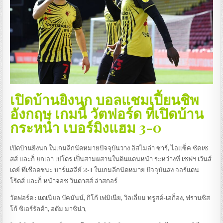
เปิดบ้านยิงนก บอลแชมเปี้ยนชิพ
อังกฤษ เกมนี้ วัตฟอร์ด ที่เปิดบ้าน
กระหน่ำ เบอร์มิงแฮม 3-0
เปิดบ้านยิงนก ในเกมลีกนัดหมายปัจจุบันวาง อิสไมล่า ซาร์, ไอแซ็ค ซัคเซ
สส์ และก็ ยกเอา เปโดร เป็นสามผสานในดินแดนหน้า ระหว่างที่ เชฟฯ เว้นส์
เดย์ ที่เชือดชนะ บาร์นสลี่ย์ 2-1 ในเกมลีกนัดหมาย ปัจจุบันส่ง จอร์แดน
โร้ดส์ และก็ หน้าจอช วินดาสส์ ล่าสกอร์
วัตฟอร์ด : แดเนี่ยล บัคมันน์, กิโก้ เฟมิเนีย, วิลเลี่ยม ทรูสต์-เอก็อง, ฟรานซิส
โก้ ซิเอร์รัลต้า, อดัม มาซิน่า,