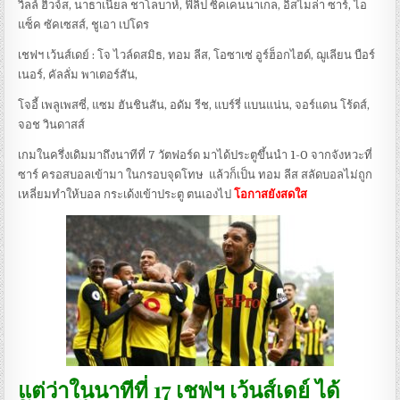
วิลล์ ฮิวจ์ส, นาธาเนี่ยล ชาโลบาห์, ฟิลิป ซิคเคนนาเกล, อิสไมล่า ซาร์, ไอ
แซ็ค ซัคเซสส์, ชูเอา เปโดร
เชฟฯ เว้นส์เดย์ : โจ ไวล์ดสมิธ, ทอม ลีส, โอซาเซ่ อูร์ฮ็อกไฮด์, ฌูเลียน บือร์
เนอร์, คัลลั่ม พาเตอร์สัน,
โจอี้ เพลูเพสซี่, แซม ฮันชินสัน, อดัม รีช, แบร์รี่ แบนแน่น, จอร์แดน โร้ดส์,
จอช วินดาสส์
เกมในครึ่งเดิมมาถึงนาทีที่ 7 วัตฟอร์ด มาได้ประตูขึ้นนำ 1-0 จากจังหวะที่
ซาร์ ครอสบอลเข้ามา ในกรอบจุดโทษ แล้วก็เป็น ทอม ลีส สลัดบอลไม่ถูก
เหลี่ยมทำให้บอล กระเด้งเข้าประตู ตนเองไป
โอกาสยังสดใส
แต่ว่าในนาทีที่ 17 เชฟฯ เว้นส์เดย์ ได้