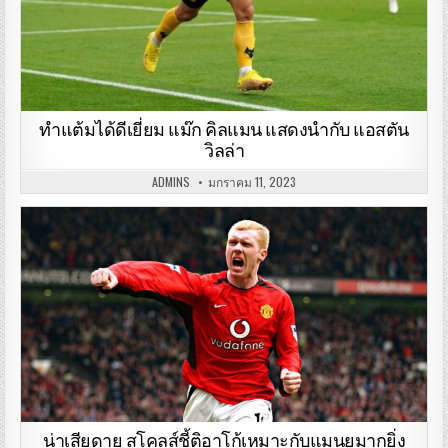
ทำแต้มได้ดีเยี่ยม แม๊ก คิลแมน แสดงนำกับ แอสตัน
วิลล่า
ADMINS
มกราคม 11, 2023
น่าเสียดาย สโคลส์ชี้ติอาโก้เหมาะกับแมนยูมากยิ่ง