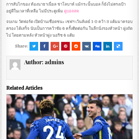
การสับไกของ ท้องนาธาเนี่ยล ชาโลบาห์ แม้กระนั้นบอล ก็ยังไม่ตรงเป้า
อยู่ดีในเวลาที่เหลือ ไม่มีประตูเพิ่ม
ดูบอลสด
จบเกม วัตฟอร์ด เปิดบ้านเชือดชนะ เชฟฯ เว้นส์เดย์ 1-0 คว้า 3 แต้มมาครอบ
ครอง ได้เสร็จ นับเป็นการคว้าชัย 6 ครั้งติดต่อกัน ในลีกนั่งรองหัวหน้า ฝูงถัด
ไป โดยตามหลัง หัวหน้าฝูง นอริช 6 แต้ม
Share:
Author:
admins
Related Articles