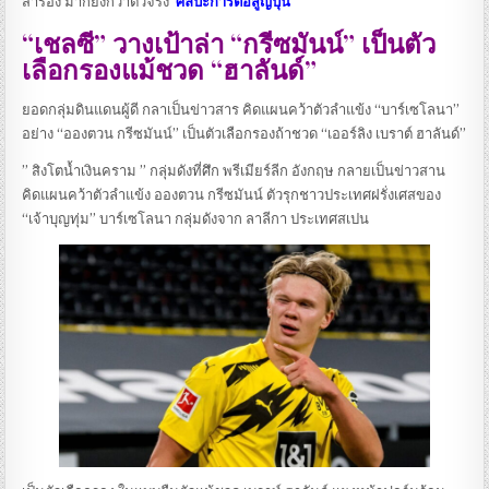
สำรอง มากยิ่งกว่าตัวจริง
ศิลปะการต่อสู้ญี่ปุ่น
“เชลซี” วางเป้าล่า “กรีซมันน์” เป็นตัว
เลือกรองแม้ชวด “ฮาลันด์”
ยอดกลุ่มดินแดนผู้ดี กลาเป็นข่าวสาร คิดแผนคว้าตัวลำแข้ง “บาร์เซโลนา”
อย่าง “อองตวน กรีซมันน์” เป็นตัวเลือกรองถ้าชวด “เออร์ลิง เบราต์ ฮาลันด์”
” สิงโตน้ำเงินคราม ” กลุ่มดังที่ศึก พรีเมียร์ลีก อังกฤษ กลายเป็นข่าวสาน
คิดแผนคว้าตัวลำแข้ง อองตวน กรีซมันน์ ตัวรุกชาวประเทศฝรั่งเศสของ
“เจ้าบุญทุ่ม” บาร์เซโลนา กลุ่มดังจาก ลาลีกา ประเทศสเปน