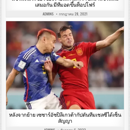
เสมอกัน มีทีมอดขึ้นท็อปโฟร์
ADMINS
กรกฎาคม 28, 2021
หลังจากย้าย เซซาร์อัซปิลิเกวต้ากัปตันทีมเชลซีได้เซ็น
สัญญา
ADMINS
ธันวาคม 5, 2022