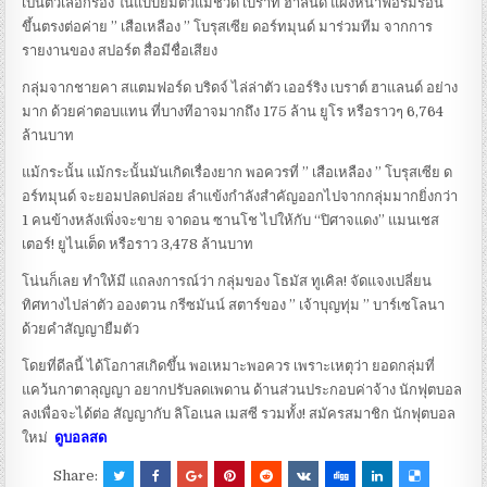
เป็นตัวเลือกรอง ในแบบยืมตัวแม้ชวด เบราท์ ฮาลันด์ แผงหน้าฟอร์มร้อน
ขึ้นตรงต่อค่าย ” เสือเหลือง ” โบรุสเซีย ดอร์ทมุนด์ มาร่วมทีม จากการ
รายงานของ สปอร์ต สื่อมีชื่อเสียง
กลุ่มจากชายคา สแตมฟอร์ด บริดจ์ ไล่ล่าตัว เออร์ริง เบราต์ ฮาแลนด์ อย่าง
มาก ด้วยค่าตอบแทน ที่บางทีอาจมากถึง 175 ล้าน ยูโร หรือราวๆ 6,764
ล้านบาท
แม้กระนั้น แม้กระนั้นมันเกิดเรื่องยาก พอควรที่ ” เสือเหลือง ” โบรุสเซีย ด
อร์ทมุนด์ จะยอมปลดปล่อย ลำแข้งกำลังสำคัญออกไปจากกลุ่มมากยิ่งกว่า
1 คนข้างหลังเพิ่งจะขาย จาดอน ซานโช ไปให้กับ “ปิศาจแดง” แมนเชส
เตอร์! ยูไนเต็ด หรือราว 3,478 ล้านบาท
โน่นก็เลย ทำให้มี แถลงการณ์ว่า กลุ่มของ โธมัส ทูเคิล! จัดแจงเปลี่ยน
ทิศทางไปล่าตัว อองตวน กรีซมันน์ สตาร์ของ ” เจ้าบุญทุ่ม ” บาร์เซโลนา
ด้วยคำสัญญายืมตัว
โดยที่ดีลนี้ ได้โอกาสเกิดขึ้น พอเหมาะพอควร เพราะเหตุว่า ยอดกลุ่มที่
แคว้นกาตาลุญญา อยากปรับลดเพดาน ด้านส่วนประกอบค่าจ้าง นักฟุตบอล
ลงเพื่อจะได้ต่อ สัญญากับ ลิโอเนล เมสซี รวมทั้ง! สมัครสมาชิก นักฟุตบอล
ใหม่
ดูบอลสด
Share: