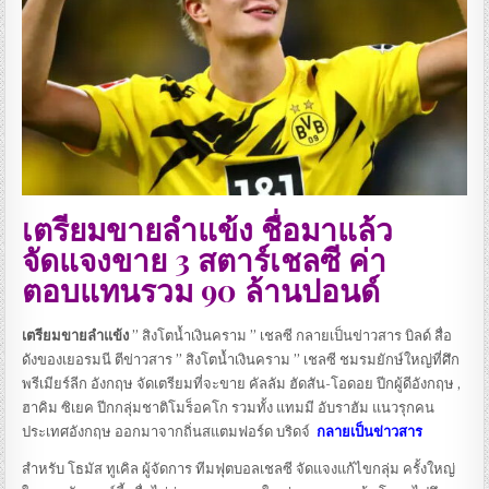
เตรียมขายลำแข้ง ชื่อมาแล้ว
จัดแจงขาย 3 สตาร์เชลซี ค่า
ตอบแทนรวม 90 ล้านปอนด์
เตรียมขายลำแข้ง
” สิงโตน้ำเงินคราม ” เชลซี กลายเป็นข่าวสาร บิลด์ สื่อ
ดังของเยอรมนี ตีข่าวสาร ” สิงโตน้ำเงินคราม ” เชลซี ชมรมยักษ์ใหญ่ที่ศึก
พรีเมียร์ลีก อังกฤษ จัดเตรียมที่จะขาย คัลลัม ฮัดสัน-โอดอย ปีกผู้ดีอังกฤษ ,
ฮาคิม ซิเยค ปีกกลุ่มชาติโมร็อคโก รวมทั้ง แทมมี อับราฮัม แนวรุกคน
ประเทศอังกฤษ ออกมาจากถิ่นสแตมฟอร์ด บริดจ์
กลายเป็นข่าวสาร
สำหรับ โธมัส ทูเคิล ผู้จัดการ ทีมฟุตบอลเชลซี จัดแจงแก้ไขกลุ่ม ครั้งใหญ่