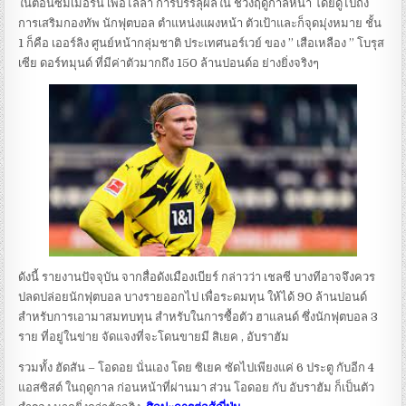
ในตอนซัมเมอร์นี้ เพื่อไล่ล่า การบรรลุผลใน ช่วงฤดูกาลหน้า โดยดูไปถึง
การเสริมกองทัพ นักฟุตบอล ตำแหน่งแผงหน้า ตัวเป้าและก็จุดมุ่งหมาย ชั้น
1 ก็คือ เออร์ลิง ศูนย์หน้ากลุ่มชาติ ประเทศนอร์เวย์ ของ ” เสือเหลือง ” โบรุส
เซีย ดอร์ทมุนด์ ที่มีค่าตัวมากถึง 150 ล้านปอนด์อ ย่างยิ่งจริงๆ
ดังนี้ รายงานปัจจุบัน จากสื่อดังเมืองเบียร์ กล่าวว่า เชลซี บางทีอาจจึงควร
ปลดปล่อยนักฟุตบอล บางรายออกไป เพื่อระดมทุน ให้ได้ 90 ล้านปอนด์
สำหรับการเอามาสมทบทุน สำหรับในการซื้อตัว ฮาแลนด์ ซึ่งนักฟุตบอล 3
ราย ที่อยู่ในข่าย จัดแจงที่จะโดนขายมี สิเยค , อับราฮัม
รวมทั้ง ฮัดสัน – โอดอย นั่นเอง โดย ซิเยค ซัดไปเพียงแค่ 6 ประตู กับอีก 4
แอสซิสต์ ในฤดูกาล ก่อนหน้าที่ผ่านมา ส่วน โอดอย กับ อับราฮัม ก็เป็นตัว