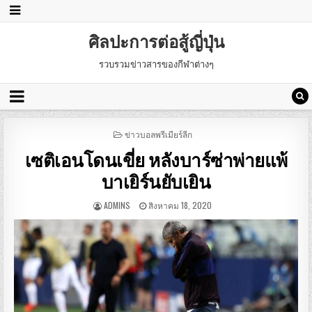
ศิลปะการต่อสู้ญี่ปุ่น
รวบรวมข่าวสารของกีฬาต่างๆ
POSTED
ข่าวบอลพรีเมียร์ลีก
IN
เซติเอนโดนเขี่ย หลังบาร์ซ่าพ่ายแพ้
บาเยิร์นยับเยิน
ADMINS
สิงหาคม 18, 2020