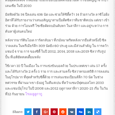
สิ้นสุดลงหลังจากลียงเอาชนะแชมเปี้ยนส์ลีกเมื่อวันเสาร์ เซ็นสัญญาจากบา
เลนเซีย ในปี 2010
มิดฟิลด์วัย 34 ปีลงเล่น 436 นัด และช่วยให้ซิตี้คว้า 14 ถ้วยรางวัล ลาซิโอฝั่ง
อิตาลีได้รับรายงานว่าเสนอสัญญาสามปีอดีตซิลวาทีมชาติสเปน แต่เขา เข้า
ร่วม ด้วย การโอนฟรี โซเซียดัดจบอันดับหก ในลาลีกา และอยู่ระหว่าง การ
ค้นหาผู้เล่นคนใหม่
หลังจากมาร์ตินโอเด การ์ดกลับมา ที่เรอัลมาดริดหลังจากยืมตัวหนึ่งปี ซิล
วาลงเล่น ในพรีเมียร์ลีก 309 นัดยิง 60 ประตู และมีส่วนสำคัญ ใน การคว้า
แชมป์ 4 ราย การ ของซิตี้ ในปี 2012, 2014, 2018 และ2019 ซิลวารับรูป
ปั้น ที่เอติฮัดสเตเดี้ยมหลัง
ใช้เวลา 10 ปี ในเมือง ใน การแข่งขันบอลถ้วย ในประเทศเขา เล่น 57 ครั้ง
และได้รับรางวัล 2 ครั้ง 5 ราย การ และสามครั้ง ซิลวาครองสถิติ การลงเล่น
ในยุโรปมาก ที่สุดสำหรับซิตี้ด้วย การเล่นแชมเปียนส์ลีก 70 นัด ในช่วง
ทศวรรษ ที่ผ่านมาเขา ยังอยู่ ในทีมสเปน ที่คว้าแชมป์ฟุตบอลโลก 2010
และแชมป์ยุโรป ในปี 2008 และ2012 ฤดูกาลลาลีกา 2020-21 เริ่ม ในวัน
ที่12 กันยายน
โรเมลูลูกากู
Share: