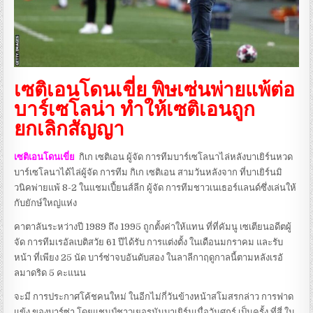
เซติเอนโดนเขี่ย พิษเซ่นพ่ายแพ้ต่อ
บาร์เซโลน่า ทำให้เซติเอนถูก
ยกเลิกสัญญา
เซติเอนโดนเขี่ย
กิเก เซติเอน ผู้จัด การทีมบาร์เซโลนาไล่หลังบาเยิร์นหวด
บาร์เซโลนาได้ไล่ผู้จัด การทีม กิเก เซติเอน สามวันหลังจาก ที่บาเยิร์นมิ
วนิคพ่ายแพ้ 8-2 ในแชมเปี้ยนส์ลีก ผู้จัด การทีมชาวเนเธอร์แลนด์ซึ่งเล่นให้
กับยักษ์ใหญ่แห่ง
คาตาลันระหว่างปี 1989 ถึง 1995 ถูกตั้งค่าให้แทน ที่ที่คัมนู เซเตียนอดีตผู้
จัด การทีมเรอัลเบติสวัย 61 ปีได้รับ การแต่งตั้ง ในเดือนมกราคม และรับ
หน้า ที่เพียง 25 นัด บาร์ซ่าจบอันดับสอง ในลาลีกาฤดูกาลนี้ตามหลังเรอั
ลมาดริด 5 คะแนน
จะมี การประกาศโค้ชคนใหม่ ในอีกไม่กี่วันข้างหน้าสโมสรกล่าว การฟาด
แข้ง ของบาร์ซ่า โดยแชมป์ชาวเยอรมันบาเยิร์นเมื่อวันศุกร์ เป็นครั้ง ที่สี่ ใน