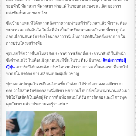
รอบห้าปี ที่ผ่านมา ที่พวกเขา พ่ายแพ้ ในรอบก่อนรองชนะเลิศ ของการ
แข่งขันชั้นยอด ของยุโรป
ซึ่งเข้ามาแทน ที่ได้กล่าวหลังจากความพ่ายแพ้ว่าถึงเวลาแล้ว ที่เราจะต้อง
ทบทวน และตัดสินใจ ในสิ่ง ที่จำ เป็นสำหรับอนาคต หลังจาก ที่เขา ถูกไล่
ออกเมื่อวันจันทร์บาร์เซโลนากล่าวว่านี่ เป็นการตัดสินใจครั้งแรกภาย ใน
การปรับโครงสร้างทีม
ชุดแรกให้กว้างขึ้นสโมสรยังประกาศ การเลือกตั้งประธานาธิบดี ในปีหน้า
ซึ่งกำหนดไว้ ในเดือนมิถุนายนจะมีขึ้น ในวัน ที่15 มีนาคม
ศิลปะการต่อสู้
ญี่ปุ่น
เคราร์ดปิเก้กองหลังบาร์เซโลน่ากล่าวว่าเขา จะ เป็นคนแรก ที่จากไป
หากสโมสรต้อง การเปลี่ยนแปลงผู้เชี่ยวชาญ
ฟุตบอลสเปนพูด ใน เซติเอนโดนเขี่ย กำลังจะได้รับข้อตกลงสองปีเขา จะ
ตอบว่าใช่สำหรับข้อตกลงหนึ่งปีเขา พยายามไปบาร์เซโลนามานานแล้วเมา
ริซิโอโปเช็ตติโนอดีตผู้จัด การทีมท็อตแนมได้รับ การติดต่อ และมี การพูด
คุยกับเขา แม้ว่าประธานจะรู้ว่าแฟน ๆ