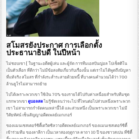
สโมสรยังประกาศ การเลือกตั้ง
ประธานาธิบดี ในปีหน้า
ไม่ชอบเขา [ ในฐานะอดีตผู้เล่น และผู้จัด การทีมเอสปันญ่อล โปเช็ตติโน
เป็นตัวเลือก ที่ดีกว่า ไม่มีข้อสงสัยเกี่ยวกับเรื่องนั้น แต่เราไม่ได้พูดถึงปัญหา
ที่แท้จริง สโมสร ที่กำลังระส่ำระสายด้วยหนี้ ที่บางคนคำนวณได้ว่า 700
ล้านยูโรไม่สามารถย้าย
ไปได้เพราะพวกเขา ใช้เงิน 70% ของรายได้ไปกับค่าเหนื่อยสำหรับทีมชุด
แรกพวกเขา
ดูบอลสด
ไม่รู้ชัดเจนว่าจะไป ที่ไหนต่อไปส่วนหนึ่งเพราะพวก
เขา ไม่สามารถกำจัดคนเหล่านี้ได้ และส่วนหนึ่ง เป็นเพราะพวกเขา ไม่มี
วิสัยทัศน์ เซ็นสัญญาอดีตเพลย์เมกเกอร์
ของแมนเชสเตอร์ซิตี้เดวิดซิลวาอดีตเพลย์เมกเกอร์ ของแมนเชสเตอร์ซิตี้
เข้าร่วมทีม ของลาลีกา เป็นเวลาสองฤดูกาล คาถา 10 ปี ของชาวสเปน ที่ซิตี้