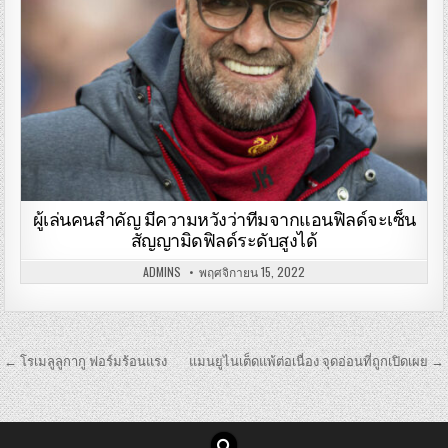
ผู้เล่นคนสำคัญ มีความหวังว่าทีมจากแอนฟิลด์จะเซ็น
สัญญามิดฟิลด์ระดับสูงได้
ADMINS
พฤศจิกายน 15, 2022
เมนู
← โรเมลูลูกากู ฟอร์มร้อนแรง
แมนยูไนเต็ดแพ้ต่อเนื่อง จุดอ่อนที่ถูกเปิดเผย →
นำทาง
เรื่อง