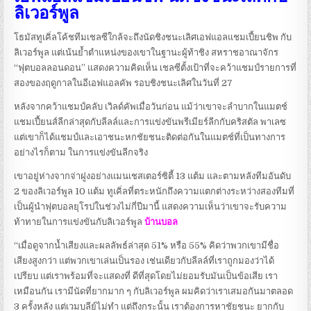
ลิเวอร์พูล
โธมัสทูเคิ่ลโค้ชทีมเชลซีใกล้จะถึงนัดชิงชนะเลิศเอฟแอลแชมเปี้ยนชิพ กับ
ลิเวอร์พูล แต่เน้นย้ำตำแหน่งของเขาในฐานะผู้ท้าชิง สหราชอาณาจักร
“ฟุตบอลลอนดอน” แสดงความคิดเห็น เชลซีตั้งเป้าที่จะคว้าแชมป์รายการที่
สองของฤดูกาลในอีเอฟแอลคัพ รอบชิงชนะเลิศในวันที่ 27
หลังจากคว้าแชมป์คลับ เวิลด์คัพเมื่อวันก่อน แม้ว่าเขาจะลำบากในแมตช์
แชมเปี้ยนส์ลีกล่าสุดกับลีลล์และการแข่งขันพรีเมียร์ลีกกับคริสตัล พาเลซ
แต่เขาก็ได้แชมป์และเอาชนะหกชัยชนะติดต่อกันในแมตช์ที่เป็นทางการ
อย่างไรก็ตาม ในการแข่งขันลีกจริง
เขาอยู่ห่างจากจ่าฝูงอย่างแมนเชสเตอร์ซิตี้ 13 แต้ม และตามหลังทีมอันดับ
2 ของลิเวอร์พูล 10 แต้ม ทูเคิ่ลที่ตระหนักถึงความแตกต่างระหว่างสองทีมที่
เป็นผู้นำฟุตบอลยุโรปในช่วงไม่กี่ปีมานี้ แสดงความเห็นว่าเขาจะรับความ
ท้าทายในการแข่งขันกับลิเวอร์พูล
บ้านบอล
“เมื่อดูจากน้ำเสียงและผลลัพธ์ล่าสุด 51% หรือ 55% คิดว่าพวกเขามีชื่อ
เสียงสูงกว่า แต่พวกเขาเล่นเป็นรอง เช่นเดียวกับลีลล์ที่เราถูกมองว่าได้
เปรียบ แต่เราพร้อมที่จะแสดงที่ ดีที่สุดโดยไม่ยอมรับมันเป็นข้อเสีย เรา
เหมือนกัน เรามีนัดที่ยากมาก ๆ กับลิเวอร์พูล ผมคิดว่าเราเสมอกันมาตลอด
3 ครั้งหลัง แต่เวมบลีย์ไม่ทำ แต่ถึงกระนั้น เราต้องการหาชัยชนะ ยากกับ