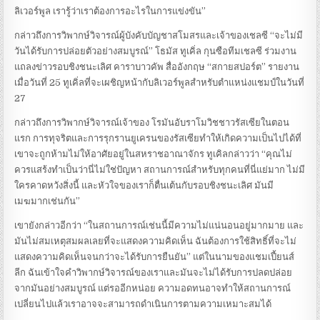
ลิเวอร์พูล เรารู้ว่าเราต้องการอะไรในการแข่งขัน”
กล่าวถึงการวิพากษ์วิจารณ์ผู้บังคับบัญชาสโมสรและเจ้าของเชลซี “จะไม่มี
วันได้รับการปล่อยตัวอย่างสมบูรณ์” โธมัส ทูเคิ่ล กุนซือทีมเชลซี ร่วมงาน
แถลงข่าวรอบชิงชนะเลิศ คาราบาวคัพ สื่ออังกฤษ “สกายสปอร์ต” รายงาน
เมื่อวันที่ 25 ทูเคิ่ลที่จะเผชิญหน้ากับลิเวอร์พูลสำหรับตำแหน่งแชมป์ในวันที่
27
กล่าวถึงการวิพากษ์วิจารณ์เจ้าของ โรมันอับราโมวิชชาวรัสเซียในตอน
แรก การทุจริตและการรุกรานยูเครนของรัสเซียทำให้เกิดความเป็นไปได้ที่
เขาจะถูกห้ามไม่ให้อาศัยอยู่ในสหราชอาณาจักร ทูเคิลกล่าวว่า “คุณไม่
ควรแสร้งทำเป็นว่านี่ไม่ใช่ปัญหา สถานการณ์สำหรับทุกคนที่นี่แย่มาก ไม่มี
ใครคาดหวังสิ่งนี้ และหัวใจของเราก็ตื่นเต้นกับรอบชิงชนะเลิศ มันมี
เมฆมากเช่นกัน”
เขายังกล่าวอีกว่า “ในสถานการณ์เช่นนี้มีความไม่แน่นอนอยู่มากมาย และ
มันไม่สมเหตุสมผลเลยที่จะแสดงความคิดเห็น ฉันต้องการใช้สิทธิ์ที่จะไม่
แสดงความคิดเห็นจนกว่าจะได้รับการยืนยัน” แต่ในนามของแชมเปี้ยนส์
ลีก ฉันเข้าใจคำวิพากษ์วิจารณ์ของเราและมันจะไม่ได้รับการปลดปล่อย
จากมันอย่างสมบูรณ์ แต่รออีกหน่อย ความอดทนอาจทำให้สถานการณ์
เปลี่ยนไปแล้วเราอาจจะสามารถดำเนินการตามความเหมาะสมได้