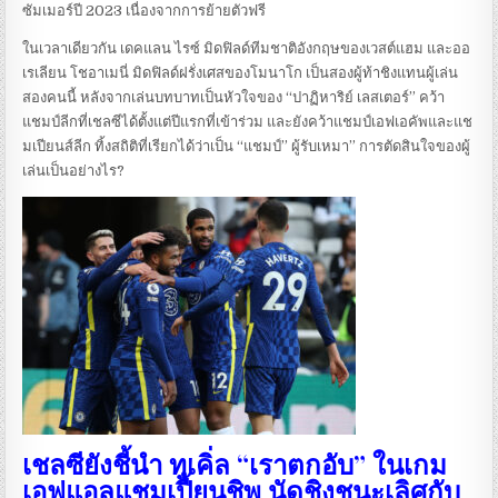
ซัมเมอร์ปี 2023 เนื่องจากการย้ายตัวฟรี
ในเวลาเดียวกัน เดคแลน ไรซ์ มิดฟิลด์ทีมชาติอังกฤษของเวสต์แฮม และออ
เรเลียน โชอาเมนี่ มิดฟิลด์ฝรั่งเศสของโมนาโก เป็นสองผู้ท้าชิงแทนผู้เล่น
สองคนนี้ หลังจากเล่นบทบาทเป็นหัวใจของ “ปาฏิหาริย์ เลสเตอร์” คว้า
แชมป์ลีกที่เชลซีได้ตั้งแต่ปีแรกที่เข้าร่วม และยังคว้าแชมป์เอฟเอคัพและแช
มเปียนส์ลีก ทิ้งสถิติที่เรียกได้ว่าเป็น “แชมป์” ผู้รับเหมา” การตัดสินใจของผู้
เล่นเป็นอย่างไร?
เชลซียังชี้นำ ทูเคิ่ล “เราตกอับ” ในเกม
เอฟแอลแชมเปี้ยนชิพ นัดชิงชนะเลิศกับ