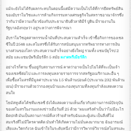
แม้จะยังไม่ได้รับผลกระทบในตอนนี้แต่มีความเป็นไปได้ที่การยึดทรัพย์สิน
ของอับราโมวิชและการห้ามกิจกรรมทางเศรษฐกิจในสหราชอาณาจักรซึ่ง
ว่ากันว่ามีความเกี่ยวข้องกับประธานาธิบดีวลาดิมีร์ ปูติน มีรายงานใน
รัฐบาลอังกฤษว่า อยู่ระหว่างการพิจารณา
อับราโมวิชอุตสาหกรรมน้ำมันที่ประสบความสำเร็จ เข้าซื้อกิจการของเชล
ซีในปี 2546 และสโมสรซึ่งได้รับการสนับสนุนจากทรัพยากรทางการเงิน
บางส่วนของโลก ประสบความสำเร็จอย่างยิ่งใหญ่ รวมทั้ง แชมป์ยุโรป 2
สมัย และแชมป์พรีเมียร์ลีก 5 สมัย
ผงาดพรีเมียร์ลีก
อย่างไรก็ตาม ขึ้นอยู่กับสถานการณ์ คาดว่าอาจเป็นไปไม่ได้ที่จะเป็นเจ้า
ของเชลซีต่อไป และการลงทุนหลายรายการจากสหรัฐอเมริกาและอื่น ๆ
เพื่อซื้อสโมสรที่มีมูลค่าประมาณ 1.5 พันล้านปอนด์ (ประมาณ 232 พันล้าน
เยน) มีรายงานด้วยว่ากองทุนบ้านและกองทุนรวมที่ลงทุนกำลังแสดงความ
สนใจ
โธมัสทูเคิ่ลโค้ชทีมเชลซี ยังได้แสดงความเห็นเกี่ยวกับสถานการณ์ปัจจุบัน
ของสโมสรในงานแถลงข่าวเมื่อวันที่ 25 ด้วย “ผมแสร้งทำเป็นว่าไม่มีอะไร
ผิดปกติ มันเป็นสถานการณ์ที่เลวร้ายสำหรับฉันและผู้เล่น เป็นสิ่งที่ไม่
สมจริงที่ไม่มีใครคาดคิด มันทำให้เกิดความไม่มั่นคงมากมาย ฉันอารมณ์
เสียและวิตกกังวล ฉันเข้าใจในระดับหนึ่งว่ามีการวิพากษ์วิจารณ์สโมสรและ