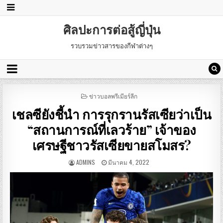
ศิลปะการต่อสู้ญี่ปุ่น
รวบรวมข่าวสารของกีฬาต่างๆ
POSTED
ข่าวบอลพรีเมียร์ลีก
IN
เชลซียังชี้นำ การรุกรานรัสเซียว่าเป็น
“สถานการณ์ที่เลวร้าย” เจ้าของ
เศรษฐีชาวรัสเซียขายสโมสร?
ADMINS
มีนาคม 4, 2022