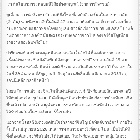
เรา ฉันไม่สามารถหลบหนีได้อย่างสมบูรณ์ (จากการวิจารณ์)”
ทูเคิ่ลกล่าว เชลซีจะพบกับเกมที่ยิ่งใหญ่ที่สุดกับลิเวอร์พูลในคาราบาวคัพ
(ลีกคัพ) รอบชิงชนะเลิศในวันที่ 27 ตามเวลาท้องถิ่น แต่มีความกังวลเกี่ยว
กับผลกระทบต่อสภาพจิตใจของผู้เล่น ข่าวลือเรื่องการย้าย เปแอสเชไปยัง ก็
องเต้กองกลางเชลซี? มันส่งผลกระทบต่อการจากไปของจอร์จินโญ่เพื่อน
ร่วมงานของฉันหรือไม่?
ปารีสแซงต์-แชร์กแมงดูเหมือนจะสนใจ เอ็นโกโล่ ก็องเต้กองกลางชาว
ฝรั่งเศสของเชลซี หนังสือพิมพ์อังกฤษ “เทเลกราฟ” รายงานวันที่ 25 ตาม
รายงานของหนังสือพิมพ์ ก็องเต้ ซึ่งจะฉลองวันเกิดครบรอบ 31 ปีของเขาใน
วันที่ 29 มีนาคม มีสัญญาฉบับปัจจุบันจนถึงสิ้นเดือนมิถุนายน 2023 ฤดู
ร้อนนี้เหลือเวลาอีกหนึ่งปี
โดยหลักการแล้ว เชลซีจะไม่ขึ้นเงินเดือนประจำปีหรือเสนอสัญญาหลายปี
ให้กับผู้เล่นที่อายุเกิน 30 ปี ดังนั้นดูเหมือนว่าข่าวลือเรื่องการย้ายทีมจะเกิด
ขึ้นแล้ว เปแอสเชจับตาดูพัฒนาการของนักเตะ และเชลซีกล่าวว่าเขาอาจ
ได้รับข้อเสนอในช่วงซัมเมอร์นี้เช่นกัน
นอกจากนี้ เชลซียังต้องตัดสินใจอำลาจอร์จินโญ่ มิดฟิลด์ชาวอิตาลี ภายใน
สิ้นเดือนมิถุนายน 2023 เทเลกราฟ กล่าว อย่างไรก็ตาม ไม่น่าเป็นไปได้ที่
ทั้งก็องเต้และจอร์จินโญ่จะได้รับสัญญาใหม่หรือจะออกจากกลุ่มในช่วง