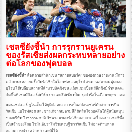
เชลซียังชี้นำ การรุกรานยูเครน
ของรัสเซียส่งผลกระทบหลายอย่าง
ต่อโลกของฟุตบอล
เชลซียังชี้นำ
สื่อหลายสำนักเช่น “สกายสปอร์ต” ของอังกฤษรายงาน มีการ
คว่ำบาตรหลายครั้งกับรัสเซียในโลกฟุตบอลยุโรป สหภาพสมาคมฟุตบอล
ยุโรป ได้เปลี่ยนสถานที่สำหรับนัดชิงชนะเลิศแชมเปี้ยนส์ลีกซึ่งมีกำหนดจะ
จัดขึ้นที่เซนต์ปีเตอร์สเบิร์ก ประเทศรัสเซีย เป็นกรุงปารีสในเดือนพฤษภาคม
แมนเชสเตอร์ ยูไนเต็ด ได้ยุติข้อตกลงการเป็นสปอนเซอร์กับสายการบิน
รัสเซีย แอโรฟลอต และชาลเก้จากเยอรมนีก็ตัดสินใจถอดโลโก้ผู้สนับสนุน
ของบริษัทก๊าซธรรมชาติ กัซพรอมของรัสเซียออกจากเครื่องแบบ เชลซีซึ่ง
เป็นเจ้าของโดย โรมันอับราโมวิชเศรษฐีชาวรัสเซีย ไม่อาจต้านทาน
สถานการณ์ระหว่างประเทศนี้ได้