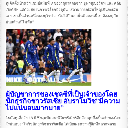
ทูเคิ่ลตั้งเป้าคว้าแชมป์สมัยที่ 3 ของฤดูกาลต่อจาก ยูฟาซูเปอร์คัพ และ คลับ
เวิลด์คัพ แต่ด้วยสถานการณ์โลกปัจจุบัน “สถานการณ์มันใหญ่เกินจะเมิน
เฉย เราเป็นส่วนหนึ่งของยุโรป วางไม่ได้” นอกนั้นคือตอนนี้เราต้องอยู่กับ
มันแล้วหนีไม่พ้น”
ผู้บัญชาการของเชลซีที่เป็นเจ้าของโดย
นักธุรกิจชาวรัสเซีย อับราโมวิช”มีความ
ไม่แน่นอนมากมาย”
โธมัสทูเคิ่ลวัย 48 ปี ซึ่งคุมทีมเชลซีในพรีเมียร์ลีกอังกฤษซึ่งเป็นเจ้าของโดย
โรมันอับราโมวิชนักธุรกิจชาวรัสเซีย ได้เปิดเผยความรู้สึกที่หลากหลาย