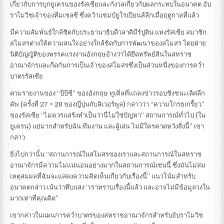
เกี่ยวกับการบุกยูเครนของรัสเซียและกังวลเกี่ยวกับผลกระทบในอนาคต อับ
ราโมวิชเจ้าของทีมเชลซี ซึ่งคว้าแชมป์ยูโรเปียนส์ลีกเมื่อฤดูกาลที่แล้ว
มีความสัมพันธ์ใกล้ชิดกับประธานาธิบดีวลาดิมีร์ปูติน แห่งรัสเซีย สมาชิก
สโมสรต่างให้ความสนใจอย่างใกล้ชิดกับการพัฒนาของสโมสร โดยฝ่าย
นิติบัญญัติของพรรคแรงงานอังกฤษอ้างว่าได้ยึดทรัพย์สินในสหราช
อาณาจักรและกีดกันการเป็นเจ้าของสโมสรซึ่งเป็นส่วนหนึ่งของการคว่ำ
บาตรรัสเซีย
ตามรายงานของ “บีบีซี” ของอังกฤษ ทูเคิ่ลที่แถลงข่าวรอบชิงชนะเลิศลีก
คัพ (ครั้งที่ 27 = 28 ของญี่ปุ่นกับลิเวอร์พูล) กล่าวว่า “ความโกรธเกรี้ยว”
ของรัสเซีย “ไม่ควรแสร้งทำเป็นว่านี่ไม่ใช่ปัญหา” สถานการณ์ทั่วไป (ใน
ยูเครน) แย่มากสำหรับฉัน ทีมงาน และผู้เล่น ไม่มีใครคาดหวังสิ่งนี้” เขา
กล่าว
ยิ่งไปกว่านั้น “สถานการณ์ในสโมสรของเราและสถานการณ์ในสหราช
อาณาจักรมีความไม่แน่นอนอย่างมากในสถานการณ์เช่นนี้ ซึ่งมันไม่สม
เหตุสมผลที่ฉันจะแสดงความคิดเห็นเกี่ยวกับเรื่องนี้” แนวโน้มสำหรับ
อนาคตกล่าว เน้นว่าทึบแสง “เราทราบเรื่องนี้แล้ว และอาจไม่มีข้อมูลวงใน
มากเท่าที่คุณคิด”
เขากล่าวในแผนการคว่ำบาตรของสหราชอาณาจักรสำหรับอับราโมวิช