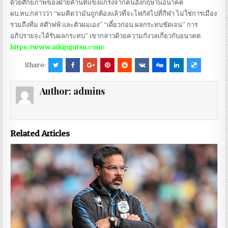
ด้วยศักยภาพของฝ่ายค้านที่แข็งแกร่งจากคนอังกฤษในอนาคต
ผบ.ทบ.กล่าวว่า “ผมคิดว่ามันถูกต้องแล้วที่จะโฟกัสไปที่กีฬา ไม่ใช่การเมือง
รวมถึงทีม สต๊าฟฟ์ และตัวผมเอง” “เดี๋ยวก่อน ผลกระทบชัดเจน” การ
อภิปรายจะได้รับผลกระทบ” เขากล่าวด้วยความกังวลเกี่ยวกับอนาคต
https://www.aikijujutsu.com/
Share:
Author:
admins
Related Articles