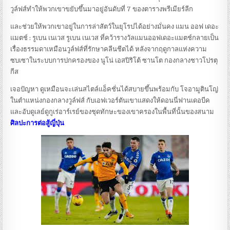
วูล์ฟส์ทําให้พวกเขาขยับขึ้นมาอยู่อันดับที่ 7 ของตารางพรีเมียร์ลีก
และช่วยให้พวกเขาอยู่ในการล่าสัตว์ในยุโรปได้อย่างมั่นคง แมน ออฟ เดอะ
แมตช์ : รูเบน เนเวส รูเบน เนเวส ที่คว้ารางวัลแมนออฟเดอะแมตช์กลายเป็น
เรื่องธรรมดาเหมือนวูล์ฟส์ที่รักษาคลีนชีตได้ หลังจากฤดูกาลแห่งความ
ซบเซาในระบบการปกครองของ นูโน่ เอสปิริโต้ ซานโต กองกลางชาวโปรตุ
กีส
เจอปัญหา ดูเหมือนจะเล่นสไตล์แอ็คชั่นได้สบายขึ้นพร้อมกับ โจอามูตินโญ่
ในตําแหน่งกองกลางวูล์ฟส์ กับเอฟเวอร์ตันเขาแสดงให้ดอนนี่ฟานเดอบีค
และอับดูเลย์ดูกูเร่อาร์เรย์ของชุดทักษะของเขาครองในพื้นที่นั้นของสนาม
ศิลปะการต่อสู้ญี่ปุ่น