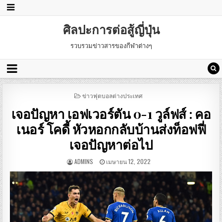
ศิลปะการต่อสู้ญี่ปุ่น
รวบรวมข่าวสารของกีฬาต่างๆ
POSTED
ข่าวฟุตบอลต่างประเทศ
IN
เจอปัญหา เอฟเวอร์ตัน 0-1 วูล์ฟส์ : คอ
เนอร์ โคดี้ หัวหอกกลับบ้านส่งท็อฟฟี่
เจอปัญหาต่อไป
ADMINS
เมษายน 12, 2022