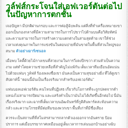
วูล์ฟส์กระโจนใส่เอฟเวอร์ตันต่อไป
ในปัญหาการตกชั้น
เจอปัญหา มีปกติผ่านกรอบ และการต่อสู้ฉับพลัน แต่สิ่งที่ทําเครื่องหมายเขา
ออกเป็นกองกลางที่มีความสามารถในการไปขวาไปด้านบนคือวิสัยทัศน์
และความสามารถในการสร้างความแตกต่างในสามสุดท้าย เขาให้ช่วง
เวลาแห่งคุณภาพในการแข่งขันในตอนบ่ายที่มันขาดในพื้นที่ส่วนใหญ่ของ
สนาม
ตัวอย่างอาร์เซนอล
เมื่อพบ โคดี้ด้วยไม้กางเขนที่สวยงามในการวิ่งลงปีกขวา ส่วนหัวเป็นความ
งาม แต่ทําโดยความช่วยเหลือที่สําคัญไม่แพ้กัน เต็มเวลาทีมเยือนอัดแน่น
ไปด้วยแฟนๆ วูล์ฟส์ ร้องเพลงชื่อเขา มันคงเป็นความสุขอย่างยิ่ง ที่ได้ดูเขา
สัปดาห์นี้ “ตอนนี้มันเป็นเรื่องจริงมากสําหรับเอฟเวอร์ตัน”
แฟนบอลเอฟเวอร์ตัน คนไหนที่ปฏิเสธ เกี่ยวกับโอกาสที่จะถูกปลดจากตํา
แหน่งไม่สามารถปิดม่าน และแสร้งทําเป็นว่ามันไม่ได้เกิดขึ้นอีกต่อไป นี่มัน
เรื่องจริงมาก และฉากที่เต็มเวลาบนอัฒจันทร์ที่กูดิสันพาร์คสะท้อนความ
กลัว และความโกรธที่มีต่อทีมของพวกเขา พื้นที่เก่าที่มีชื่อเสียง
ควรจะเป็นสถานที่ที่สโมสรสามารถลากตัวเองออกจากอันตราย ป้อม
ปราการ แต่เมื่อบรรยากาศเหมือนอยู่เต็มเวลาการเล่นนอกบ้านอย่างฉับ