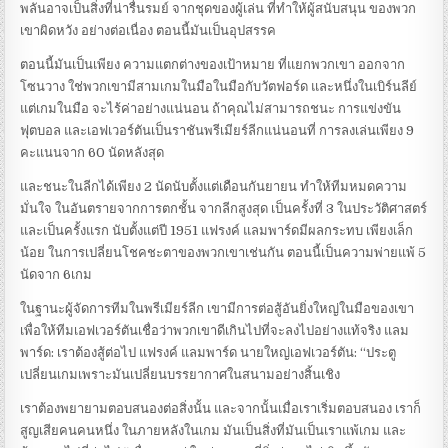
พลันอาจเป็นสิ่งที่น่ารื่นรมย์ จากชุดของผู้เล่น ที่ทําให้ผู้สนับสนุน ของพวก
เขาผิดหวัง อย่างต่อเนื่อง ตอนนี้มันเป็นอุปสรรค
ตอนนี้มันเป็นเพียง ความแตกต่างของเป้าหมาย ที่แยกพวกเขา ออกจาก
โซนวาง ใช่พวกเขามีสามเกมในมือในมือกับวัตฟอร์ด และหนึ่งในเบิร์นลีย์
แต่เกมในมือ จะไร้ค่าอย่างแน่นอน ถ้าคุณไม่สามารถชนะ การแข่งขัน
ฟุตบอล และเอฟเวอร์ตันเป็นราชันพรีเมียร์ลีกแน่นอนที่ การลงเล่นเพียง 9
คะแนนจาก 60 นัดหลังสุด
และชนะในลีกได้เพียง 2 นัดนับตั้งแต่เดือนกันยายน ทําให้ทีมหมดความ
มั่นใจ ในอันตรายจากการตกชั้น จากลีกสูงสุด เป็นครั้งที่ 3 ในประวัติศาสตร์
และเป็นครั้งแรก นับตั้งแต่ปี 1951 แฟรงค์ แลมพาร์ดมีผลกระทบ เพียงเล็ก
น้อย ในการเปลี่ยนโชคชะตาของพวกเขาเช่นกัน ตอนนี้เป็นความพ่ายแพ้ 5
นัดจาก 6เกม
ในฐานะผู้จัดการทีมในพรีเมียร์ลีก เขามีการต่อสู้อันยิ่งใหญ่ในมือของเขา
เพื่อให้ทีมเอฟเวอร์ตันเชื่อว่าพวกเขาดีเกินไปที่จะลงไปอย่างแท้จริง แลม
พาร์ด: เราต้องสู้ต่อไป แฟรงค์ แลมพาร์ด นายใหญ่เอฟเวอร์ตัน: “ประตู
เปลี่ยนเกมเพราะมันเปลี่ยนบรรยากาศในสนามอย่างสิ้นเชิง
เราต้องพยายามตอบสนองต่อสิ่งนั้น และจากนั้นเมื่อเราเริ่มตอบสนอง เราก็
สูญเสียคนคนหนึ่ง ในภายหลังในเกม มันเป็นสิ่งที่มันเป็นเราแพ้เกม และ