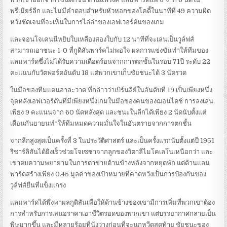
พรีเมียร์ลีก และไม่มีคําตอบสําหรับหัวหอกของโคดี้ในนาทีที่ 49 ความผิด
หวังชัดเจนที่จะเห็นในการไล่ล่าของเอฟเวอร์ตันของเกม
และจอนโจเคนนีหยิบใบเหลืองสองใบกับ 12 นาทีที่จะเล่นเป็นวูล์ฟส์
สามารถเอาชนะ 1-0 ที่กูดิสันพาร์คไม่พอใจ ผลการแข่งขันทําให้ทีมของ
แลมพาร์ดซึ่งไม่ได้รับความเดือดร้อนจากการตกชั้นในรอบ 71ปี ระดับ 22
คะแนนกับวัตฟอร์ดอันดับ 18 แต่พวกเขาเก็บชัยชนะได้ 3 นัดรวด
ในมือของทีมแตนอาละวาด ที่กล่าวว่าเบิร์นลีย์ในอันดับที่ 19 เป็นเพียงหนึ่ง
จุดหลังเอฟเวอร์ตันที่มีเพียงหนึ่งเกมในมือของคนของฌอนไดช์ การลงเล่น
เพียง 9 คะแนนจาก 60 นัดหลังสุด และชนะในลีกได้เพียง 2 นัดนับตั้งแต่
เดือนกันยายนทําให้ทีมหมดความมั่นใจในอันตรายจากการตกชั้น
จากลีกสูงสุดเป็นครั้งที่ 3 ในประวัติศาสตร์ และเป็นครั้งแรกนับตั้งแต่ปี 1951
ริชาร์ลิสันได้ยิงเร็วช่วยโจเซซาจากลูกของวิตาลีไมโคเลโนเหนือกว่า และ
เขาตบความพยายามในการตาข่ายด้านข้างหลังจากหยุดพัก แต่ด้านแลม
พาร์ดสร้างเพียง 0.45 มูลค่าของเป้าหมายที่คาดหวังเป็นการป้องกันของ
วูล์ฟส์ยืนที่แข็งแกร่ง
แลมพาร์ดได้พึ่งพาผลกูดิสันเพื่อให้ด้านข้างของเขามีการเพิ่มที่พวกเขาต้อง
การสําหรับการเสนอราคาเอาชีวิตรอดของพวกเขา แต่บรรยากาศกลายเป็น
พิษมากขึ้น และมีหลายร้อยที่นั่งว่างก่อนที่จะนกหวีดสุดท้าย ชัยชนะของ