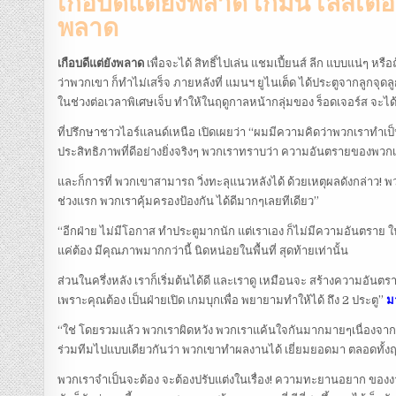
เกือบดีแต่ยังพลาด เกมนี้ เลสเตอ
พลาด
เกือบดีแต่ยังพลาด
เพื่อจะได้ สิทธิ์ไปเล่น แชมเปี้ยนส์ ลีก แบบแน่ๆ หรื
ว่าพวกเขา ก็ทำไม่เสร็จ ภายหลังที่ แมนฯ ยูไนเต็ด ได้ประตูจากลูกจุด
ในช่วงต่อเวลาพิเศษเจ็บ ทำให้ในฤดูกาลหน้ากลุ่มของ ร็อดเจอร์ส จะได้เล
ที่ปรึกษาชาวไอร์แลนด์เหนือ เปิดเผยว่า “ผมมีความคิดว่าพวกเราทำเป็
ประสิทธิภาพที่ดีอย่างยิ่งจริงๆ พวกเราทราบว่า ความอันตรายของพวกเ
และก็การที่ พวกเขาสามารถ วิ่งทะลุแนวหลังได้ ด้วยเหตุผลดังกล่าว! พ
ช่วงแรก พวกเราคุ้มครองป้องกัน ได้ดีมากๆเลยทีเดียว”
“อีกฝ่าย ไม่มีโอกาส ทำประตูมากนัก แต่เราเอง ก็ไม่มีความอันตราย ในจั
แค่ต้อง มีคุณภาพมากกว่านี้ นิดหน่อยในพื้นที่ สุดท้ายเท่านั้น
ส่วนในครึ่งหลัง เราก็เริ่มต้นได้ดี และเราดู เหมือนจะ สร้างความอันตรา
เพราะคุณต้อง เป็นฝ่ายเปิด เกมบุกเพื่อ พยายามทำให้ได้ ถึง 2 ประตู”
มา
“ใช่ โดยรวมแล้ว พวกเราผิดหวัง พวกเราแค้นใจกันมากมายๆเนื่องจากว่านี่เ
ร่วมทีมไปแบบเดียวกันว่า พวกเขาทำผลงานได้ เยี่ยมยอดมา ตลอดทั้งฤ
พวกเราจำเป็นจะต้อง จะต้องปรับแต่งในเรื่อง! ความทะยานอยาก ของงา