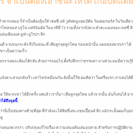
ร์ จำเป็นต้องเอาชนะให้ได้ เกือบดีแต่ย
อถ้าหากเสมอ ก็จำเป็นต้องลุ้นให้ เชลซี แพ้ วูล์ฟหมูแฮมป์ตัน วันเดอเรอร์ส ในวันเดียว
ลูกโทษของ! บรูโน่ แฟร์นันด์ส ในนาทีที่ 71 รวมทั้งจากจังหวะทำคะแนนของ เจสซี่ ล
่นเพียงแค่ ยูฟ่า ยูโรปา ลีก
นดี จวบจนกระทั่ง ถึงในขณะที่ เสียลูกจุดลูกโทษ ก่อนหน้านั้น แผนของพวกเรา ได้
ขา เป็นความเร็ว
วกเราเลยจะต้องโต้กลับ ด้วยการถอยไป ตั้งรับลึกกว่าธรรมดา บางส่วน ผมมีความรู้ส
งหวะสวนกลับเร็ว เท่าไหร่เหมือนกัน ดังนั้นก็ใช่ ผมคิดว่า ในครึ่งแรก เราเล่นได้ดี
ย ให้พวกเขา ได้อีกครั้ง แต่แล้ว เราก็มา เสียลูกจุดโทษ แล้วจากนั้น มันก็เล่นได้ ยา
ได้ถึงจุดนี้
ป็นช่องทางท้ายที่สุด ที่กำลังจะได้สิทธิ์เล่น แชมเปี้ยนส์ ลีก แม้กระนั้นผมก็บอก 
ดู
นของพวกเรา, ปรับปรุงแก้ไขเรื่อง ความเสมอต้นเสมอปลาย สำหรับการปฏิบัติงาน 