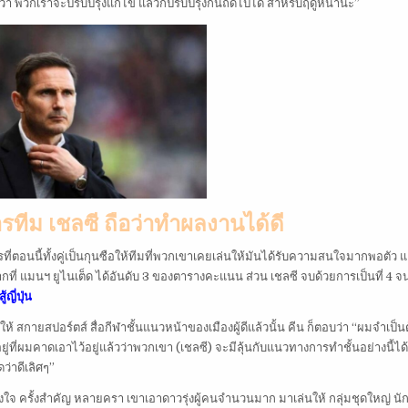
หวังว่า พวกเราจะปรับปรุงแก้ไข แล้วก็ปรับปรุงกันถัดไปได้ สำหรับฤดูหน้านะ”
ารทีม เชลซี ถือว่าทำผลงานได้ดี
ที่ตอนนี้ทั้งคู่เป็นกุนซือให้ทีมที่พวกเขาเคยเล่นให้มันได้รับความสนใจมากพอตัว 
ากที่ แมนฯ ยูไนเต็ด ได้อันดับ 3 ของตารางคะแนน ส่วน เชลซี จบด้วยการเป็นที่ 4 จ
้ญี่ปุ่น
สกายสปอร์ตส์ สื่อกีฬาชั้นแนวหน้าของเมืองผู้ดีแล้วนั้น คีน ก็ตอบว่า “ผมจำเป็น
ยู่ที่ผมคาดเอาไว้อยู่แล้วว่าพวกเขา (เชลซี) จะมีลุ้นกับแนวทางการทำชั้นอย่างนี้ได้ 
ว่าดีเลิศๆ”
ำตกลงใจ ครั้งสำคัญ หลายครา เขาเอาดาวรุ่งผู้คนจำนวนมาก มาเล่นให้ กลุ่มชุดใหญ่ นั