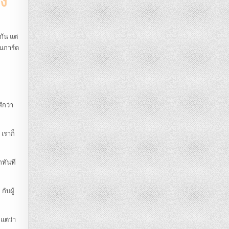
ัง
กัน แต่
ินการ์ด
ึกว่า
 เราก็
กทันที
กับผู้
แต่ว่า