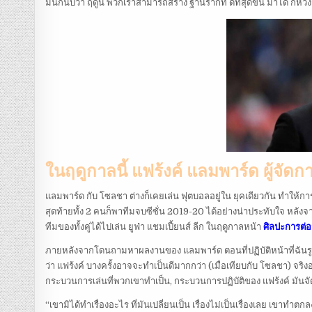
มันก็นับว่า ฤดูนี้ พวกเราสามารถสร้าง ฐานรากที่ ดีที่สุดขึ้น มาได้ ก็
ในฤดูกาลนี้ แฟร้งค์ แลมพาร์ด ผู้จัดก
แลมพาร์ด กับ โซลชา ต่างก็เคยเล่น ฟุตบอลอยู่ใน ยุคเดียวกัน ทำให้การ
สุดท้ายทั้ง 2 คนก็พาทีมจบซีซั่น 2019-20 ได้อย่างน่าประทับใจ หลังจ
ทีมของทั้งคู่ได้ไปเล่น ยูฟ่า แชมเปี้ยนส์ ลีก ในฤดูกาลหน้า
ศิลปะการต่อสู
ภายหลังจากโดนถามหาผลงานของ แลมพาร์ด ตอนที่ปฏิบัติหน้าที่ฉันรูให้ 
ว่า แฟร้งค์ บางครั้งอาจจะทำเป็นดีมากกว่า (เมื่อเทียบกับ โซลชา) จริงอ
กระบวนการเล่นที่พวกเขาทำเป็น, กระบวนการปฏิบัติของ แฟร้งค์ มันจัด
“เขามิได้ทำเรื่องอะไร ที่มันเปลี่ยนเป็น เรื่องไม่เป็นเรื่องเลย เขาท