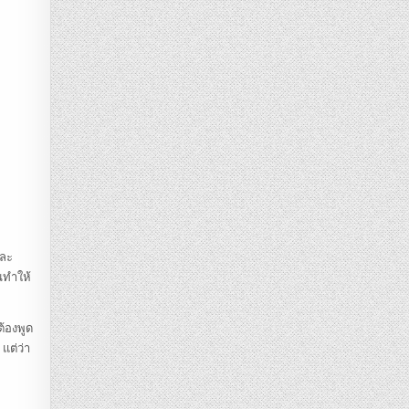
และ
นทำให้
ต้องพูด
แต่ว่า
ก