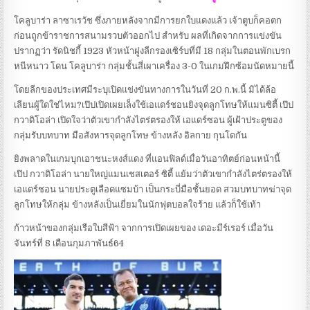
โคลูบาร่า ลาซาเรวัช ซึ่งภายหลังจากมีการยกใบแดงแล้ว เจ้าตูบก็คอตก
ก่อนถูกข้าราชการสนามรวบตัวออกไป สำหรับ ผลที่เกิดจากการแข่งขัน
ปรากฏว่า รัดนิชกี้ 1923 หัวหน้าฝูงลีกรองเซิร์บที่มี 18 กลุ่มในตอนพักเบรก
หนีหนาว โดน โคลูบาร่า กลุ่มชั้นสี่เผาเครื่อง 3-0 ในเกมฝึกซ้อมนัดหมายนี้
โดยลีกของประเทศมีระบุเปิดแข่งขันทางการในวันที่ 20 ก.พ.นี้ มิได้ล้อ
เลียนผู้ใดใช่ไหม?เป๊ปเปิดเผยเล็งใช้เอแดร์ชอนยิงจุดลูกโทษให้แมนซิตี้ เป๊ป
กวาดิโอล่า เปิดใจว่าตัวเขากำลังไตร่ตรองให้ เอแดร์ซอน ผู้เฝ้าประตูของ
กลุ่มรับบทบาท มือสังหารจุดลูกโทษ ข้างหลัง อิลกาย กุนโดกัน
ยิงพลาดในเกมบุกเอาชนะหงส์แดง ที่แอนฟิลด์เมื่อวันอาทิตย์ก่อนหน้านี้
เป๊ป กวาดิโอล่า นายใหญ่แมนเชสเตอร์ ซิตี้ แย้มว่าตัวเขากำลังไตร่ตรองให้
เอแดร์ชอน นายประตูเลือดแซมบ้า เป็นกระบี่มือชั้นยอด สวมบทบาทฆ่าจุด
ลูกโทษให้กลุ่ม ข้างหลังเป็นเยี่ยมในนักฟุตบอลใจร้าย แล้วก็ใช้เท้า
ก้าวหน้าของกลุ่มเรือใบสีฟ้า จากการเปิดเผยของ เดอะมีร์เรอร์ เมื่อวัน
จันทร์ที่ 8 เดือนกุมภาพันธ์64