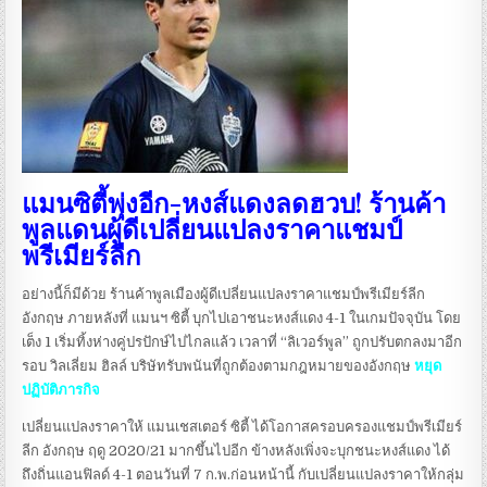
แมนซิตี้พุ่งอีก-หงส์แดงลดฮวบ! ร้านค้า
พูลแดนผู้ดีเปลี่ยนแปลงราคาแชมป์
พรีเมียร์ลีก
อย่างนี้ก็มีด้วย ร้านค้าพูลเมืองผู้ดีเปลี่ยนแปลงราคาแชมป์พรีเมียร์ลีก
อังกฤษ ภายหลังที่ แมนฯ ซิตี้ บุกไปเอาชนะหงส์แดง 4-1 ในเกมปัจจุบัน โดย
เต็ง 1 เริ่มทิ้งห่างคู่ปรปักษ์ไปไกลแล้ว เวลาที่ “ลิเวอร์พูล” ถูกปรับตกลงมาอีก
รอบ วิลเลี่ยม ฮิลล์ บริษัทรับพนันที่ถูกต้องตามกฎหมายของอังกฤษ
หยุด
ปฏิบัติภารกิจ
เปลี่ยนแปลงราคาให้ แมนเชสเตอร์ ซิตี้ ได้โอกาสครอบครองแชมป์พรีเมียร์
ลีก อังกฤษ ฤดู 2020/21 มากขึ้นไปอีก ข้างหลังเพิ่งจะบุกชนะหงส์แดง ได้
ถึงถิ่นแอนฟิลด์ 4-1 ตอนวันที่ 7 ก.พ.ก่อนหน้านี้ กับเปลี่ยนแปลงราคาให้กลุ่ม