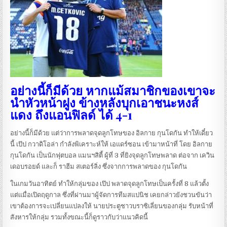
อย่างนี้ก็มีด้วย หากแม้สมาชิกของเขาจะ
นำหัวหน้าฝูง ข้างหลังบุกเอาชนะหงส์
แดง ถึงแอนฟิลด์ ได้ 4-1
อย่างนี้ก็มีด้วย แต่ว่าการพลาดจุดลูกโทษของ อิลกาย กุนโดกัน ทำให้เดี๋ยว
นี้ เป๊ป กวาดิโอล่า กำลังพิเคราะห์ให้ เอแดร์ซอน เข้ามาหน้าที่ โดย อิลกาย
กุนโดกัน เป็นนักฟุตบอล แมนฯสิตี้ ผู้ที่ 3 ที่ยิงจุดลูกโทษพลาด ต่อจาก เควิน
เดอบรอยด์ และก็ ราฮีม สเตอร์ลิ่ง ซึ่งจากการพลาดของ กุนโดกัน
ในเกมวันอาทิตย์ ทำให้กลุ่มของ เป๊ป พลาดจุดลูกโทษเป็นครั้งที่ 8 แล้วตั้ง
แต่แมื่อเปิดฤดูกาล ซึ่งที่ผ่านมาผู้จัดการทีมสแปนิช เคยกล่าวยังชวนขันว่า
เขาต้องการจะเปลี่ยนแปลงให้ นายประตูชาวบราซิเลี่ยนของกลุ่ม รับหน้าที่
สังหารให้กลุ่ม รวมทั้งขณะนี้ก็ดูราวกับว่าแนวคิดนี้