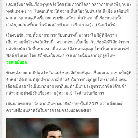
แจ่มแจ้งมากขึ้นเรื่อยๆทุกครั้ง โดย เป๊ป กวาดิโอล่า กล่าวภายหลังที่ บุกชนะ
หงส์แดง 4-1 ว่า “ในตอนที่ผมให้ความเห็นเกี่ยวกับประเด็นนี้ เมื่อ 6 เดือนที่
ผ่านมา ทุกคนดูเกิดเรื่องตลกขบขัน แม้กระนั้นในเวลานี้เรื่องขบขันนั้น
กำลังถูกเสนอขึ้นมาในหัวผมอีกที ผมจะตรึกตรอง (ว่า) นี่จะไม่ใช่
เรื่องขบขัน รวมทั้งเขาสามารถรับบทบาทนี้ พวกเราไม่มีผู้ที่มีความ
เชี่ยวชาญที่จริงจริงในด้านนี้” ความน่าจะเป็นเกี่ยวกับเรื่องดังที่ได้กล่าวมา
แล้วข้างต้น เกิดขึ้นหนแรก เมื่อ สเตอร์ลิง พลาดจุดลูกโทษในเกมชนะ เชฟ
ฟิลด์ ยูไนเต็ด โดย สิตี้ ชนะในเกม 1-0 แม้กระนั้นพลาดจุดลูกโทษ
วอลเลย์บอล
ข้างหลังจบเกมเป๊ปพูดว่า: “เอแดร์ซอน ดีเยี่ยมที่สุด” เชื่อผมเหอะ เขาเป็นผู้ที่
รับหน้าที่ดีเยี่ยมที่สุดที่พวกเรามี สำหรับในการยิงจุดลูกโทษ เอ็ดดี้เป็นคน
เลือดเย็น เขาใจเย็นมากมาย เขาก็เลยทำเป็น” ประตูชาวบราซิลได้รับคำ
กล่าวชมอย่างยิ่งในเรื่องความรู้ความเข้าใจสำหรับเพื่อการ
เล่นบอลของเขา นับจากเดินทางมาถึงอังกฤษในปี 2017 ความนิ่งและก็
ความเชื่อมั่นสำหรับในการครอบครองบอลของเขา