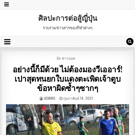
ศิลปะการต่อสู้ญี่ปุ่น
รวบรวมข่าวสารของกีฬาต่างๆ
POSTED
ข่าวบอล
IN
อย่างนี้ก็มีด้วย ไม่ต้องมองวีเออาร์!
เปาสุดทนยกใบแดงตะเพิดเจ้าตูบ
ข้อหาผิดซ้ำๆซากๆ
ADMINS
กุมภาพันธ์ 14, 2021