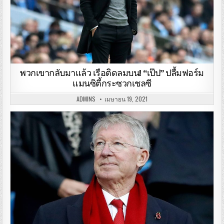
พวกเขากลับมาแล้ว เรือติดลมบน! “เป๊ป” ปลื้มฟอร์ม
แมนซิตี้กระซวกเชลซี
ADMINS
เมษายน 19, 2021