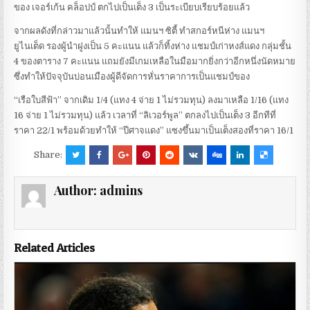
ของ เจอร์เก้น คล็อปป์ ตกไปเป็นเต็ง 3 เป็นระเบียบเรียบร้อยแล้ว
จากผลดังที่กล่าวมาแล้วนั้นทำให้ แมนฯ ซิตี้ ทำสกอร์หนีห่าง แมนฯ
ยูไนเต็ด รองผู้นำฝูงเป็น 5 คะแนน แล้วก็ทิ้งห่าง แชมป์เก่าหงส์แดง กลุ่มชั้น
4 ของตาราง 7 คะแนน แถมยังมีเกมเหลือในมือมากยิ่งกว่าอีกหนึ่งนัดหมาย
ซึ่งทำให้ปัจจุบันบ่อนเมืองผู้ดีจัดการหั่นราคาการเป็นแชมป์ของ
“เรือใบสีฟ้า” จากเดิม 1/4 (แทง 4 จ่าย 1 ไม่รวมทุน) ลงมาเหลือ 1/16 (แทง
16 จ่าย 1 ไม่รวมทุน) แล้ว เวลาที่ “ลิเวอร์พูล” ตกลงไปเป็นเต็ง 3 อีกทีที่
ราคา 22/1 พร้อมด้วยทำให้ “ปีศาจแดง” แซงขึ้นมาเป็นเต็งสองที่ราคา 16/1
Share:
Author:
admins
Related Articles