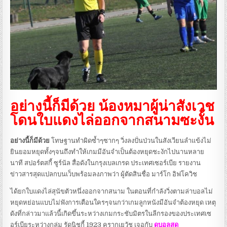
อย่างนี้ก็มีด้วย น้องหมาผู้น่าสังเวช
โดนใบแดงไล่ออกจากสนามซะงั้น
อย่างนี้ก็มีด้วย
โทษฐานทำผิดซ้ำๆซากๆ วิ่งลงปั่นป่วนในสังเวียนลำแข้งไม่
ยินยอมหยุดทั้งๆจนถึงทำให้เกมมีอันจำเป็นต้องหยุดชะงักไปนานหลาย
นาที สปอร์ตสกี้ ซูร์นัล สื่อดังในกรุงเบลเกรด ประเทศเซอร์เบีย รายงาน
ข่าวสารสุดแปลกบนเว็บพร้อมลงภาพว่า ผู้ตัดสินชื่อ มาร์โก อิฟโควิช
ได้ยกใบแดงไล่สุนัขตัวหนึ่งออกจากสนาม ในตอนที่กำลังวิ่งตามล่าบอลไม่
หยุดหย่อนแบบไม่ฟังการเตือนใครๆจนกว่าเกมลูกหนังมีอันจำต้องหยุด เหตุ
ดังที่กล่าวมาแล้วนี้เกิดขึ้นระหว่างเกมกระชับมิตรในลีกรองของประเทศเซ
อร์เบียระหว่างกลุ่ม รัดนิชกี้ 1923 ครากูเยวัช เจอกับ
ดูบอลสด