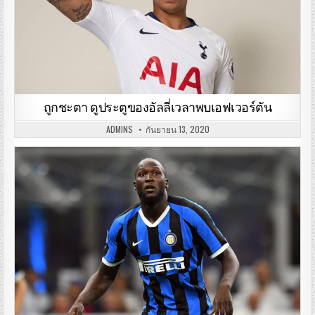
ถูกชะตา ดูประตูของอัลลี่เวลาพบเอฟเวอร์ตัน
ADMINS
กันยายน 13, 2020