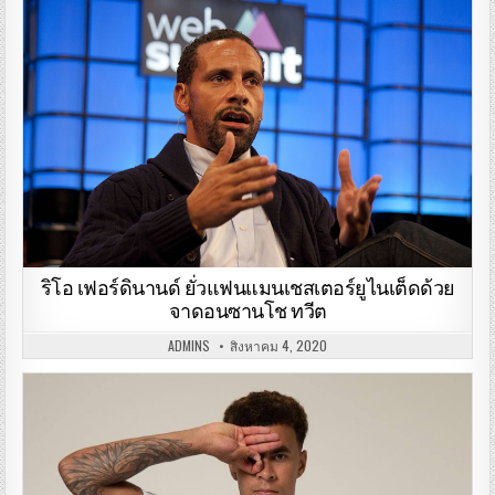
ริโอ เฟอร์ดินานด์ ยั่วแฟนแมนเชสเตอร์ยูไนเต็ดด้วย
จาดอนซานโช ทวีต
ADMINS
สิงหาคม 4, 2020