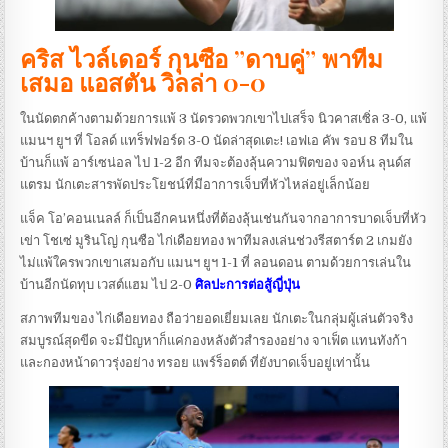
คริส ไวล์เดอร์ กุนซือ ”ดาบคู่” พาทีม
เสมอ แอสตัน วิลล่า 0-0
ในนัดตกค้างตามด้วยการแพ้ 3 นัดรวดพวกเขาไปเสร็จ นิวคาสเซิ่ล 3-0, แพ้
แมนฯ ยูฯ ที่ โอลด์ แทร็ฟฟอร์ด 3-0 นัดล่าสุดเตะ! เอฟเอ คัพ รอบ 8 ทีมใน
บ้านก็แพ้ อาร์เซน่อล ไป 1-2 อีก ทีมจะต้องลุ้นความฟิตของ จอห์น ลุนด์ส
แตรม นักเตะสารพัดประโยชน์ที่มีอาการเจ็บที่หัวไหล่อยู่เล็กน้อย
แจ็ค โอ’คอนเนลล์ ก็เป็นอีกคนหนึ่งที่ต้องลุ้นเช่นกันจากอาการบาดเจ็บที่หัว
เข่า โชเซ่ มูรินโญ่ กุนซือ ไก่เดือยทอง พาทีมลงเล่นช่วงรีสตาร์ต 2 เกมยัง
ไม่แพ้ใครพวกเขาเสมอกับ แมนฯ ยูฯ 1-1 ที่ ลอนดอน ตามด้วยการเล่นใน
บ้านอีกนัดทุบ เวสต์แฮม ไป 2-0
ศิลปะการต่อสู้ญี่ปุ่น
สภาพทีมของ ไก่เดือยทอง ถือว่ายอดเยี่ยมเลย นักเตะในกลุ่มผู้เล่นตัวจริง
สมบูรณ์สุดขีด จะมีปัญหาก็แค่กองหลังตัวสำรองอย่าง จาเฟ็ต แทนทังก้า
และกองหน้าดาวรุ่งอย่าง ทรอย แพร์ร็อตต์ ที่ยังบาดเจ็บอยู่เท่านั้น