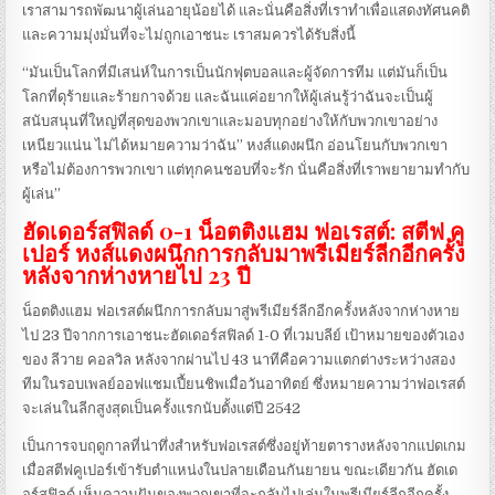
เราสามารถพัฒนาผู้เล่นอายุน้อยได้ และนั่นคือสิ่งที่เราทำเพื่อแสดงทัศนคติ
และความมุ่งมั่นที่จะไม่ถูกเอาชนะ เราสมควรได้รับสิ่งนี้
“มันเป็นโลกที่มีเสน่ห์ในการเป็นนักฟุตบอลและผู้จัดการทีม แต่มันก็เป็น
โลกที่ดุร้ายและร้ายกาจด้วย และฉันแค่อยากให้ผู้เล่นรู้ว่าฉันจะเป็นผู้
สนับสนุนที่ใหญ่ที่สุดของพวกเขาและมอบทุกอย่างให้กับพวกเขาอย่าง
เหนียวแน่น ไม่ได้หมายความว่าฉัน” หงส์แดงผนึก อ่อนโยนกับพวกเขา
หรือไม่ต้องการพวกเขา แต่ทุกคนชอบที่จะรัก นั่นคือสิ่งที่เราพยายามทำกับ
ผู้เล่น”
ฮัดเดอร์สฟิลด์ 0-1 น็อตติงแฮม ฟอเรสต์: สตีฟ คู
เปอร์ หงส์แดงผนึกการกลับมาพรีเมียร์ลีกอีกครั้ง
หลังจากห่างหายไป 23 ปี
น็อตติงแฮม ฟอเรสต์ผนึกการกลับมาสู่พรีเมียร์ลีกอีกครั้งหลังจากห่างหาย
ไป 23 ปีจากการเอาชนะฮัดเดอร์สฟิลด์ 1-0 ที่เวมบลีย์ เป้าหมายของตัวเอง
ของ ลีวาย คอลวิล หลังจากผ่านไป 43 นาทีคือความแตกต่างระหว่างสอง
ทีมในรอบเพลย์ออฟแชมเปี้ยนชิพเมื่อวันอาทิตย์ ซึ่งหมายความว่าฟอเรสต์
จะเล่นในลีกสูงสุดเป็นครั้งแรกนับตั้งแต่ปี 2542
เป็นการจบฤดูกาลที่น่าทึ่งสำหรับฟอเรสต์ซึ่งอยู่ท้ายตารางหลังจากแปดเกม
เมื่อสตีฟคูเปอร์เข้ารับตำแหน่งในปลายเดือนกันยายน ขณะเดียวกัน ฮัดเด
อร์สฟิลด์ เห็นความฝันของพวกเขาที่จะกลับไปเล่นในพรีเมียร์ลีกอีกครั้ง