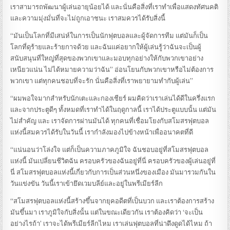
เราสามารถพัฒนาผู้เล่นอายุน้อยได้ และนั่นคือสิ่งที่เราทำเพื่อแสดงทัศนคติ
และความมุ่งมั่นที่จะไม่ถูกเอาชนะ เราสมควรได้รับสิ่งนี้
“มันเป็นโลกที่มีเสน่ห์ในการเป็นนักฟุตบอลและผู้จัดการทีม แต่มันก็เป็น
โลกที่ดุร้ายและร้ายกาจด้วย และฉันแค่อยากให้ผู้เล่นรู้ว่าฉันจะเป็นผู้
สนับสนุนที่ใหญ่ที่สุดของพวกเขาและมอบทุกอย่างให้กับพวกเขาอย่าง
เหนียวแน่น ไม่ได้หมายความว่าฉัน” อ่อนโยนกับพวกเขาหรือไม่ต้องการ
พวกเขา แต่ทุกคนชอบที่จะรัก นั่นคือสิ่งที่เราพยายามทำกับผู้เล่น”
“ผมพอใจมากสำหรับนักเตะและกองเชียร์ ผมคิดว่าเราเล่นได้ดีในครึ่งแรก
และจากประตูดีๆ ทั้งหมดที่เราทำได้ในฤดูกาลนี้ เราได้ประตูแบบนั้น แต่มัน
ไม่สำคัญ และ เราจัดการผ่านมันได้ ทุกคนที่เชื่อมโยงกับสโมสรฟุตบอล
แห่งนี้สมควรได้รับในวันนี้ เรากำลังมองไปข้างหน้าเพื่ออนาคตที่ดี
“แน่นอนว่าโล่งใจ แต่ก็เป็นความภาคภูมิใจ ฉันชอบอยู่ที่สโมสรฟุตบอล
แห่งนี้ มันเปลี่ยนชีวิตฉัน ครอบครัวของฉันอยู่ที่นี่ ครอบครัวของผู้เล่นอยู่ที่
นี่ สโมสรฟุตบอลแห่งนี้เกี่ยวกับการเป็นส่วนหนึ่งของเมือง มันมารวมกันใน
วันแข่งขัน วันนี้เราเข้ายึดเวมบลีย์และอยู่ในพรีเมียร์ลีก
“สโมสรฟุตบอลแห่งนี้สร้างขึ้นจากยุคอดีตที่เป็นบวก และเราต้องการสร้าง
มันขึ้นมา เราภูมิใจกับสิ่งนั้น แต่ในขณะเดียวกัน เราต้องคิดว่า ‘จะเป็น
อย่างไรถ้า’ เราจะได้พรีเมียร์ลีกไหม เราเล่นฟุตบอลที่น่าดึงดูดได้ไหม ถ้า