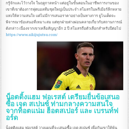
กรู้จักและไว้วางใจ ในฤดูกาลหน้า แต่อยู่ในขั้นตอนในอาชีพการงานของ
เขาที่เขาต้องการฟุตบอลทีมชุดใหญ่เป็นประจำ สโมสรในพรีเมียร์ลีกหลาย
แห่งให้ความสนใจ แต่ไม่มีการเสนอราคาอย่างเป็นทางการ ยูไนเต็ดจะ
พิจารณาข้อเสนอที่เหมาะสม แต่ทุกฝ่ายต่างผ่อนคลายเกี่ยวกับสถานการณ์
ดังกล่าว เนื่องจากเขาเหลือสัญญาอีก 2 ปี สโมสรถือตัวเลือกสำหรับปีต่อไป
https://www.aikijujutsu.com/
น็อตติ้งแฮม ฟอเรสต์ เตรียมยื่นข้อเสนอ
ซื้อ เจด สเปนซ์ ท่ามกลางความสนใจ
จากท็อตแน่ม ฮ็อตสเปอร์ และ เบรนท์ฟ
อร์ด
น็อตติงแฮม ฟอเรสต์ วางแผนที่จะเสนอซื้อ เจด สเปนซ์ เพื่อกันเขาให้พ้น