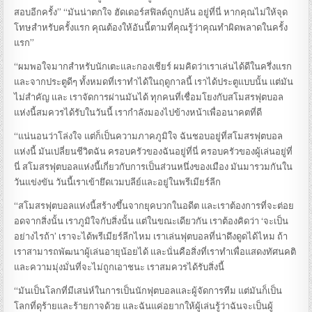
สอบอีกครั้ง” “มันน่าตกใจ ฮัดเดอร์สฟิลด์ถูกปล้น อยู่ที่นี่ หากคุณไม่ให้จุด
โทษสำหรับครั้งแรก คุณต้องให้อันนี้ตามที่คุณรู้ว่าคุณทำผิดพลาดในครั้ง
แรก”
“ผมพอใจมากสำหรับนักเตะและกองเชียร์ ผมคิดว่าเราเล่นได้ดีในครึ่งแรก
และจากประตูดีๆ ทั้งหมดที่เราทำได้ในฤดูกาลนี้ เราได้ประตูแบบนั้น แต่มัน
ไม่สำคัญ และ เราจัดการผ่านมันได้ ทุกคนที่เชื่อมโยงกับสโมสรฟุตบอล
แห่งนี้สมควรได้รับในวันนี้ เรากำลังมองไปข้างหน้าเพื่ออนาคตที่ดี
“แน่นอนว่าโล่งใจ แต่ก็เป็นความภาคภูมิใจ ฉันชอบอยู่ที่สโมสรฟุตบอล
แห่งนี้ มันเปลี่ยนชีวิตฉัน ครอบครัวของฉันอยู่ที่นี่ ครอบครัวของผู้เล่นอยู่ที่
นี่ สโมสรฟุตบอลแห่งนี้เกี่ยวกับการเป็นส่วนหนึ่งของเมือง มันมารวมกันใน
วันแข่งขัน วันนี้เราเข้ายึดเวมบลีย์และอยู่ในพรีเมียร์ลีก
“สโมสรฟุตบอลแห่งนี้สร้างขึ้นจากยุคบวกในอดีต และเราต้องการที่จะต่อย
อดจากสิ่งนั้น เราภูมิใจกับสิ่งนั้น แต่ในขณะเดียวกัน เราต้องคิดว่า ‘จะเป็น
อย่างไรถ้า’ เราจะได้พรีเมียร์ลีกไหม เราเล่นฟุตบอลที่น่าดึงดูดได้ไหม ถ้า
เราสามารถพัฒนาผู้เล่นอายุน้อยได้ และนั่นคือสิ่งที่เราทำเพื่อแสดงทัศนคติ
และความมุ่งมั่นที่จะไม่ถูกเอาชนะ เราสมควรได้รับสิ่งนี้
“มันเป็นโลกที่มีเสน่ห์ในการเป็นนักฟุตบอลและผู้จัดการทีม แต่มันก็เป็น
โลกที่ดุร้ายและร้ายกาจด้วย และฉันแค่อยากให้ผู้เล่นรู้ว่าฉันจะเป็นผู้