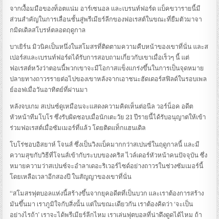
จากเงื้อมมือของท็อตแน่ม อาร์เซนอล และเบรนท์ฟอร์ด แบ็คขวารายนี้มี
ส่วนสำคัญในการเลื่อนชั้นสู่พรีเมียร์ลีกของฟอเรสต์ในขณะที่ยืมตัวมาจา
กมิดเดิลสโบรห์ตลอดฤดูกาล
บาเยิร์น มิวนิคเป็นหนึ่งในสโมสรที่ติดตามความคืบหน้าของเขาที่นั่น และส
เปอร์สและเบรนท์ฟอร์ดได้รับการสอบถามเกี่ยวกับเขาเมื่อเร็วๆ นี้ แต่
ฟอเรสต์หวังว่าตอนนี้พวกเขาจะมีโอกาสแข็งแกร่งขึ้นในการเป็นจุดหมาย
ปลายทางถาวรรายต่อไปของเขาหลังจากเอาชนะฮัดเดอร์สฟิลด์ในรอบเพล
ย์ออฟเมื่อวันอาทิตย์ที่ผ่านมา
หลังจบเกม สเปนซ์ดูเหมือนจะแสดงความคิดเห็นต่อนีล วอร์น็อค อดีต
หัวหน้าทีมโบโร ซึ่งรับผิดชอบเมื่อนักเตะวัย 21 ปีรายนี้ได้รับอนุญาตให้เข้า
ร่วมฟอเรสต์เมื่อซัมเมอร์ที่แล้ว โดยติดแท็กแฮนเดิล
โบโร่ชอบอิสยาห์ โจนส์ ซึ่งเป็นวิงแบ็คมากกว่าสเปนซ์ในฤดูกาลนี้ และมี
ความสุขกับวิธีที่โจนส์เข้ากับระบบของคริส ไวล์เดอร์หัวหน้าคนปัจจุบัน ซึ่ง
หมายความว่าสเปนซ์จะอำลาเดอะริเวอร์ไซด์อย่างถาวรในช่วงซัมเมอร์นี้
โดยเหลือเวลาอีกสองปี ในสัญญาของเขาที่นั่น
“สโมสรฟุตบอลแห่งนี้สร้างขึ้นจากยุคอดีตที่เป็นบวก และเราต้องการสร้าง
มันขึ้นมา เราภูมิใจกับสิ่งนั้น แต่ในขณะเดียวกัน เราต้องคิดว่า ‘จะเป็น
อย่างไรถ้า’ เราจะได้พรีเมียร์ลีกไหม เราเล่นฟุตบอลที่น่าดึงดูดได้ไหม ถ้า