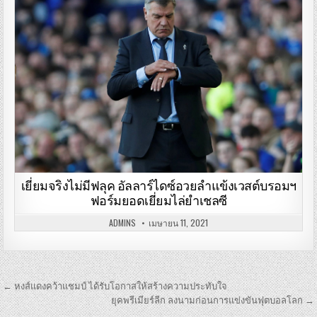
เยี่ยมจริงไม่มีฟลุค อัลลาร์ไดซ์อวยลำแข้งเวสต์บรอมฯ
ฟอร์มยอดเยี่ยมไล่ยำเชลซี
ADMINS
เมษายน 11, 2021
เมนู
← หงส์แดงคว้าแชมป์ ได้รับโอกาสให้สร้างความประทับใจ
นำทาง
ยุคพรีเมียร์ลีก ลงนามก่อนการแข่งขันฟุตบอลโลก →