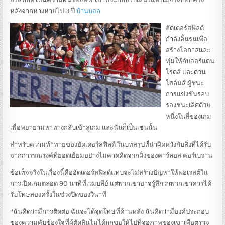
หลังจากห่างหายไป 3 ปี
บ้านบอล
ฮัดเดอร์สฟิลด์
กำลังดิ้นรนเพื่อ
สร้างโอกาสและ
ทุ่มให้กับจอร์แดน
โรดส์ และดวน
โฮล์มส์ ผู้ชนะ
การแข่งขันรอบ
รองชนะเลิศด้วย
หนึ่งในสี่ของเกม
เพื่อพยายามหาทางกลับเข้าสู่เกม และนั่นก็เป็นเช่นนั้น
สำหรับความท้าทายของฮัดเดอร์สฟิลด์ ในบทสรุปที่น่าผิดหวังกับสิ่งที่ได้รับ
จากการรณรงค์ที่ยอดเยี่ยมอย่างไม่คาดคิดจากฝั่งของคาร์ลอส คอร์เบราน
ข้อเท็จจริงในเรื่องนี้คือฮัดเดอร์สฟิลด์แทบจะไม่สร้างปัญหาให้ฟอเรสต์ใน
การเปิดเกมตลอด 90 นาทีที่เวมบลีย์ แต่พวกเขาอาจรู้สึกว่าพวกเขาควรได้
รับโทษสองครั้งในช่วงปิดของวินาที
“ฉันคิดว่ามีการติดต่อ ฉันจะได้จุดโทษที่ด้านหลัง ฉันคิดว่ามีองค์ประกอบ
ของความคับข้องใจที่ผู้ตัดสินไม่ได้ถูกขอให้ไปที่จอภาพของเขาเพื่อตรวจ