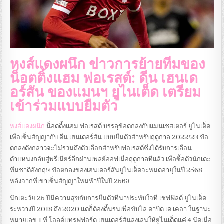
หงส์แดงผนึก ข่าวการย้ายทีมของ
น็อตติ้งแฮม ฟอเรสต์: ดีน เฮนเด
อร์สัน ของแมนฯ ยูไนเต็ด เตรียม
เข้าร่วมแบบยืมตัว
หงส์แดงผนึก
น็อตติ้งแฮม ฟอเรสต์ บรรลุข้อตกลงกับแมนเชสเตอร์ ยูไนเต็ด
เพื่อเซ็นสัญญากับ ดีน เฮนเดอร์สัน แบบยืมตัวสำหรับฤดูกาล 2022/23 ข้อ
ตกลงดังกล่าวจะไม่รวมถึงตัวเลือกสำหรับฟอเรสต์ซึ่งได้รับการเลื่อน
ตำแหน่งกลับสู่พรีเมียร์ลีกผ่านเพลย์ออฟเมื่อฤดูกาลที่แล้ว เพื่อซื้อตัวนักเตะ
ทีมชาติอังกฤษ ข้อตกลงของเฮนเดอร์สันยูไนเต็ดจะหมดอายุในปี 2568
หลังจากที่เขาเซ็นสัญญาใหม่ห้าปีในปี 2563
นักเตะวัย 25 ปีมีความสุขกับการยืมตัวที่น่าประทับใจที่ เชฟฟิลด์ ยูไนเต็ด
ระหว่างปี 2018 ถึง 2020 แต่ก็ต้องดิ้นรนเพื่อขับไล่ ดาบิด เด เคอา ในฐานะ
หมายเลข 1 ที่ โอลด์แทรฟฟอร์ด เฮนเดอร์สันลงเล่นให้ยูไนเต็ดแค่ 4 นัดเมื่อ