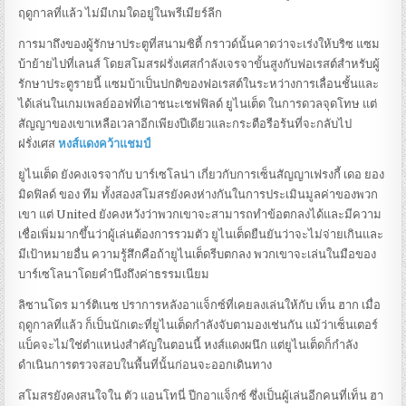
ฤดูกาลที่แล้ว ไม่มีเกมใดอยู่ในพรีเมียร์ลีก
การมาถึงของผู้รักษาประตูที่สนามซิตี้ กราวด์นั้นคาดว่าจะเร่งให้บริซ แซม
บ้าย้ายไปที่เลนส์ โดยสโมสรฝรั่งเศสกำลังเจรจาขั้นสูงกับฟอเรสต์สำหรับผู้
รักษาประตูรายนี้ แซมบ้าเป็นปกติของฟอเรสต์ในระหว่างการเลื่อนชั้นและ
ได้เล่นในเกมเพลย์ออฟที่เอาชนะเชฟฟิลด์ ยูไนเต็ด ในการดวลจุดโทษ แต่
สัญญาของเขาเหลือเวลาอีกเพียงปีเดียวและกระตือรือร้นที่จะกลับไป
ฝรั่งเศส
หงส์แดงคว้าแชมป์
ยูไนเต็ด ยังคงเจรจากับ บาร์เซโลน่า เกี่ยวกับการเซ็นสัญญาเฟรงกี้ เดอ ยอง
มิดฟิลด์ ของ ทีม ทั้งสองสโมสรยังคงห่างกันในการประเมินมูลค่าของพวก
เขา แต่ United ยังคงหวังว่าพวกเขาจะสามารถทำข้อตกลงได้และมีความ
เชื่อเพิ่มมากขึ้นว่าผู้เล่นต้องการรวมตัว ยูไนเต็ดยืนยันว่าจะไม่จ่ายเกินและ
มีเป้าหมายอื่น ความรู้สึกคือถ้ายูไนเต็ดรีบตกลง พวกเขาจะเล่นในมือของ
บาร์เซโลนาโดยคำนึงถึงค่าธรรมเนียม
ลิซานโดร มาร์ติเนซ ปราการหลังอาแจ็กซ์ที่เคยลงเล่นให้กับ เท็น ฮาก เมื่อ
ฤดูกาลที่แล้ว ก็เป็นนักเตะที่ยูไนเต็ดกำลังจับตามองเช่นกัน แม้ว่าเซ็นเตอร์
แบ็คจะไม่ใช่ตำแหน่งสำคัญในตอนนี้ หงส์แดงผนึก แต่ยูไนเต็ดก็กำลัง
ดำเนินการตรวจสอบในพื้นที่นั้นก่อนจะออกเดินทาง
สโมสรยังคงสนใจใน ตัว แอนโทนี่ ปีกอาแจ็กซ์ ซึ่งเป็นผู้เล่นอีกคนที่เท็น ฮา