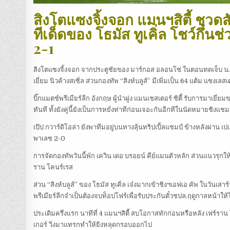
สิงโตแซงจิ้งจอก แมนฯสิตี้ ชวดสั
ทีเด็ดของ โธมัส ทูเคิ่ล โชว์กึ๋
2-1
สิงโตแซงจิ้งจอก จากประตูชัยของ มาร์กอส อลอนโซ่ ในตอนทดเจ็บ น.90+
เยี่ยม นิวค้างสเซิ่ล ส่วนกองทัพ “สิงห์บลูส์” มีเพิ่มเป็น 64 แต้ม แซงเลสเ
บิ๊กแมตช์พรีเมียร์ลีก อังกฤษ ผู้นำฝูง แมนเชสเตอร์ ซิตี้ รับการมาเยี่ยม
ทันที ทั้งยังคู่นี้ยังเป็นการหยั่งท่าทีก่อนเจอะกันอีกทีในนัดหมายชิงแชมป
เป๊ป กวาร์ดิโอล่า ยังพาทีมอยู่บนทางลุ้นทริปเปิ้ลแชมป์ ข้างหลังผ่าน 
พาเลซ 2-0
การจัดกองทัพวันนี้พัก เควิน เดอ บรอยน์ คีย์แมนตัวหลัก ส่วนแนวรุกให้ กา
ราน โคนร์เรส
ส่วน “สิงห์บลูส์” ของ โธมัส ทูเคิ่ล เจ๋งมากเข้าชิงฯเอฟเอ คัพ ในวันเส
พรีเมียร์ลีกจำเป็นต้องจบท็อปโฟร์เพื่อรับประกันตั๋วชปล.ฤดูกาลหน้าให้ได
ประเดิมครึ่งแรก นาทีที่ 4 แมนฯสิตี้ สบโอกาสทักก่อนหรือหลัง เฟร์รา
เกอร์ วิ่งมาแทรกทำให้ยิงหลุดกรอบออกไป