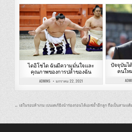
ปัจจุบันได
ไดอิโชได ฉันมีความมั่นใจและ
คนใหม่
คุณภาพของการปล้ำของฉัน
ADM
ADMINS
มกราคม 22, 2021
เมนู
← เฮในรอบห้าเกม เบนเตเก้ยิงนำร่องก่อนได้เอเซ่ย้ำอีกลูก ถือเป็นสามแ
นำทาง
เรื่อง