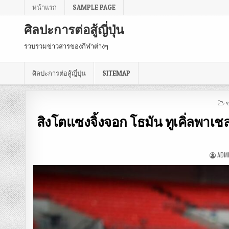
หน้าแรก
SAMPLE PAGE
ศิลปะการต่อสู้ญี่ปุ่น
รวบรวมข่าวสารของกีฬาต่างๆ
ศิลปะการต่อสู้ญี่ปุ่น
SITEMAP
P
I
สิงโตแซงจิ้งจอก โธมัน ทูเคิ่ลพาเช
ADM