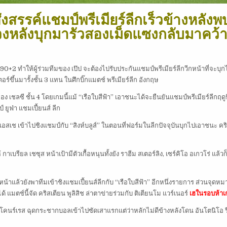
งสรรค์แชมป์พรีเมียร์ลีกเร็วข้างหลังพ
นช่วงหลังบุกมารัวสองเม็ดแซงกลับมาคว้า
2 ทำให้ผู้ร่วมทีมของ เป๊ป จะต้องไปรับประกันแชมป์พรีเมียร์ลีกวีกหน้าที่จะบุก
ตอร์ขึ้นมารั้งชั้น 3 แทน ในศึกบิ๊กแมตช์ พรีเมียร์ลีก อังกฤษ
ของ เชลซี ชั้น 4 โดยเกมนี้แม้ “เรือใบสีฟ้า” เอาชนะได้จะยืนยันแชมป์พรีเมียร์ลีกฤดูน
์ ยูฟ่า แชมเปี้ยนส์ ลีก
เปแอสเช เข้าไปชิงแชมป์กับ “สิงห์บลูส์” ในตอนที่ฟอร์มในลีกปัจจุบันบุกไปเอาชนะ คร
เบรียล เชซุส หน้าเป้ามีตัวเกื้อหนุนทั้งยัง ราฮีม สเตอร์ลิง, เซร์คิโอ อเกวโร่ แล้วก็
าร์หน้าแล้วยังพาทีมเข้าชิงแชมเปี้ยนส์ลีกกับ “เรือใบสีฟ้า” อีกหนึ่งรายการ ส่วนจุดห
้ แมตช์นี้จัด คริสเตียน พูลิสิช ล่าตาข่ายร่วมกับ ติเตียนโม แวร์เนอร์
เฮในรอบห้าเ
น โคนร์เรส ฉุดกระชากบอลเข้าไปซัดเสาแรกแต่ว่าหลักไม่ดีข้างหลังโดน อันโตนิโอ ร