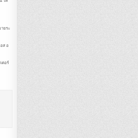
าน โค
กมายระ
กอส อ
สเตอร์