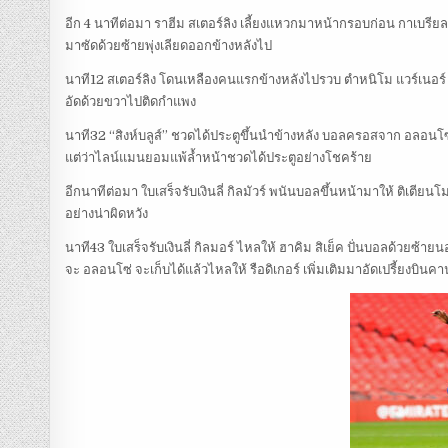
อีก 4 นาทีต่อมา ราฮีม สเตอร์ลิง เลี้ยงแหวกมาหน้ากรอบก่อน กาเบรียล 
มาซัดด้วยซ้ายพุ่งเลียดออกข้างหลังไป
นาที12 สเตอร์ลิง โดนเหลืองคนแรกข้างหลังไปรวบ ตำหนิโม แวร์เนอร์ หน้
อัดด้วยขวาไปติดกำแพง
นาที32 “สิงห์บลูส์” ชวดได้ประตูขึ้นนำข้างหลัง บอลครอสจาก อลอนโซ่ ไปถ
แต่ว่าไลน์แมนยอมแพ้ล้ำหน้าชวดได้ประตูอย่างโชคร้าย
อีกนาทีต่อมา ใบเสร็จรับเงินลี่ กิลมัวร์ พนันบอลขึ้นหน้ามาให้ ติเ
อย่างน่าผิดหวัง
นาที43 ใบเสร็จรับเงินลี่ กิลมอร์ ไหลให้ ฮาคิม สิเย็ค ปั่นบอลด้วยซ
จะ อลอนโซ่ จะเก็บได้แล้วไหลให้ รือดิเกอร์ เพิ่มเติมมาอัดเปรี้ยงบิน