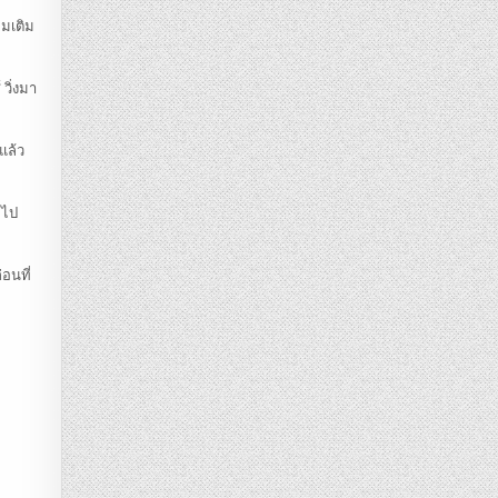
่มเติม
วิ่งมา
แล้ว
กไป
อนที่