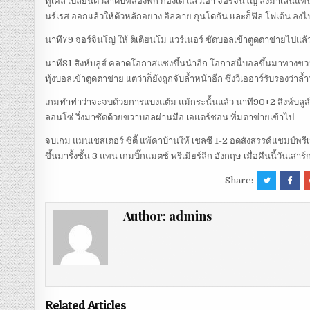
ทูเคิ่ล เปลี่ยนตัวลำดับที่สองพัก ก็องเต้ แล้วเอา จอร์จินโญ่ ลงมาเล่นแ
นร์เรส ออกแล้วให้ตัวหลักอย่าง อิลคาย กุนโดกัน และก็ฟิล โฟเด้น ล
นาที79 จอร์จินโญ่ ให้ ติเตียนโม แวร์เนอร์ ซัดบอลเข้าตูดตาข่ายไปแล้ว 
นาที81 สิงห์บลูส์ คลาดโอกาสแซงขึ้นนำอีก โอกาสนี้บอลขึ้นมาทางขวาม
ทุ้งบอลเข้าตูดตาข่าย แต่ว่าก็ยังถูกจับล้ำหน้าอีก ซึ่งวีเออาร์รับรองว่าล
เกมทำท่าว่าจะจบด้วยการแบ่งแต้ม แม้กระนั้นแล้ว นาที90+2 สิงห์บลูส
ลอนโซ่ วิ่งมาซัดด้วยขวาบอลผ่านมือ เอแดร์ชอน ทิ่มตาข่ายเข้าไป
จบเกม แมนเชสเตอร์ ซิตี้ แพ้คาบ้านให้ เชลซี 1-2 อดสังสรรค์แชมป์พรีเม
ขึ้นมารั้งชั้น 3 แทน เกมบิ๊กแมตช์ พรีเมียร์ลีก อังกฤษ เมื่อคืนนี้วันเสาร
Share:
Author:
admins
Related Articles