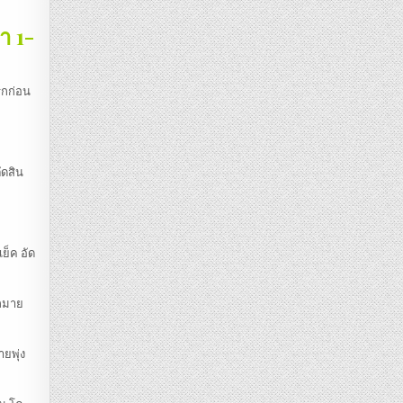
ำ 1-
รกก่อน
ัดสิน
เย็ค อัด
ากมาย
ายพุ่ง