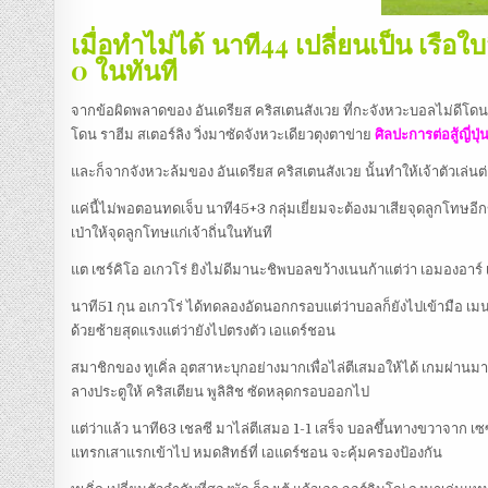
เมื่อทำไม่ได้ นาที44 เปลี่ยนเป็น เรือ
0 ในทันที
จากข้อผิดพลาดของ อันเดรียส คริสเตนสังเวย ที่กะจังหวะบอลไม่ดีโด
โดน ราฮีม สเตอร์ลิง วิ่งมาซัดจังหวะเดียวตุงตาข่าย
ศิลปะการต่อสู้ญี่ปุ่
และก็จากจังหวะล้มของ อันเดรียส คริสเตนสังเวย นั้นทำให้เจ้าตัวเล่นต
แค่นี้ไม่พอตอนทดเจ็บ นาที45+3 กลุ่มเยี่ยมจะต้องมาเสียจุดลูกโทษอีกข้า
เป่าให้จุดลูกโทษแก่เจ้าถิ่นในทันที
แต เซร์คิโอ อเกวโร่ ยิงไม่ดีมานะชิพบอลขว้างเนนก้าแต่ว่า เอมองอาร์ 
นาที51 กุน อเกวโร่ ได้ทดลองอัดนอกกรอบแต่ว่าบอลก็ยังไปเข้ามือ เมนดี้ ต
ด้วยซ้ายสุดแรงแต่ว่ายังไปตรงตัว เอแดร์ชอน
สมาชิกของ ทูเคิ่ล อุตสาหะบุกอย่างมากเพื่อไล่ตีเสมอให้ได้ เกมผ่า
ลางประตูให้ คริสเตียน พูลิสิช ซัดหลุดกรอบออกไป
แต่ว่าแล้ว นาที63 เชลซี มาไล่ตีเสมอ 1-1 เสร็จ บอลขึ้นทางขวาจาก เซซาร
แทรกเสาแรกเข้าไป หมดสิทธ์ที่ เอแดร์ชอน จะคุ้มครองป้องกัน