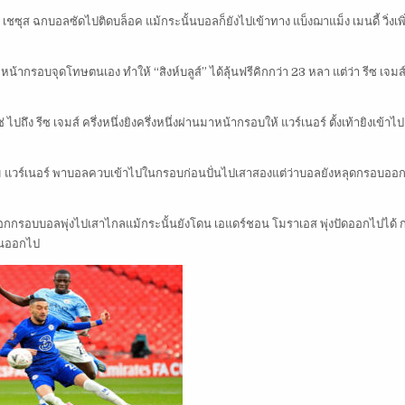
เชซุส ฉกบอลซัดไปติดบล็อค แม้กระนั้นบอลก็ยังไปเข้าทาง แบ็งฌาแม็ง เมนดี้ วิ่งเพิ
ากรอบจุดโทษตนเอง ทำให้ “สิงห์บลูส์” ได้ลุ้นฟรีคิกกว่า 23 หลา แต่ว่า รีซ เจมส์ 
ึง รีซ เจมส์ ครึ่งหนึ่งยิงครึ่งหนึ่งผ่านมาหน้ากรอบให้ แวร์เนอร์ ตั้งเท้ายิงเข้าไป
ตียนโม แวร์เนอร์ พาบอลควบเข้าไปในกรอบก่อนปั่นไปเสาสองแต่ว่าบอลยังหลุดกรอบออ
้ายนอกกรอบบอลพุ่งไปเสาไกลแม้กระนั้นยังโดน เอแดร์ชอน โมราเอส พุ่งปัดออกไปได้ ก่
คานออกไป