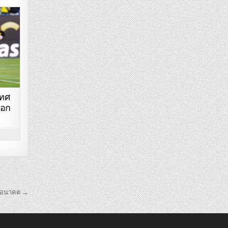
เทศ
ือก
ิในอนาคต →