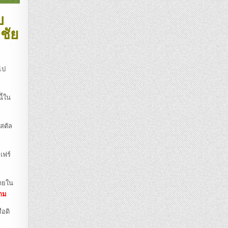
บ
ชัย
ไป
ี้ใน
ิสตัล
เฟร์
มายใน
กม
ือดิ