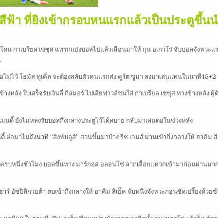
ใบสีฟ้า ที่ยิงเข้ากรอบหนแรกแล้วเป็นประตูขึ้นน
นโดน กาเบรียล เชซุส แทรกแย่งบอลไปแล้วเฉือนมาให้ กุน อเกวโร่ จับบอลจังหวะแ
น
่อไม่ไว้ โธมัส ทูเคิ่ล จะต้องสลับตัวคนแรกส่ง คูร์ต ซูม่า ลงมาเล่นแทนในนาที45+2
งหลัง ใบเสร็จรับเงินลี่ กิลมอร์ ไปเสียฟาวล์ชนใส่ กาเบรียล เชซุส ทางข้างหลัง ผู้ต
เมนดี้ ยังไม่หลงรับบอลกึ่งกลางประตูไว้ได้สบาย กลับมาเล่นต่อในช่วงหลัง
่อมาไม่ถึงนาที “สิงห์บลูส์” สวนขึ้นมาบ้าง รีซ เจมส์ ผ่านเข้ากึ่งกลางให้ ฮาคิม สิ
นมาครบหนึ่งชั่วโมง บอลขึ้นทาง มาร์กอส อลอนโซ่ ลากเลื้อยแหวกเข้ามาก่อนผ่านม
์ อัซปิลิกวยต้า ตบเข้ากึ่งกลางให้ ฮาคิม สิเย็ค จับหนึงจังหวะก่อนซัดเปรี้ยงด้วยซ้