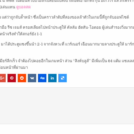
ทน นาที68 ในตอนที่ เป๊ป เองก็เปลี่ยนแปลงบ้างถอดเอาอีกทั้ง กุน อเกวโร่ แล้วก็เฟร์ร
งไปเล่นแทน
ดูบอลสด
แต่ว่าถูกจับล้ำหน้า ซึ่งเป็นคราวลำดับที่สองของเจ้าตัวในเกมนี้ที่ถูกจับออฟไซด์
ือ รีซ เจมส์ ครอสเลียดไปหน้าประตูให้ คัลลัม ฮัดสัน-โอดอย ผู้เล่นสำรองวิ่งมา
้ำหน้าจริงทำให้สกอร์ยัง 1-1
์ มาได้ประตูแซงขึ้นนำ 2-1 จากจังหวะที่ แวร์เนอร์ เฉือนมากมายลางประตูให้ มาร์
ียร์ลีกเร็ว จำต้องไปคอยอีกในเกมหน้า ส่วน “สิงห์บลูส์” มีเพิ่มเป็น 64 แต้ม แซงเล
์ก่อนหน้าที่ผ่านมา