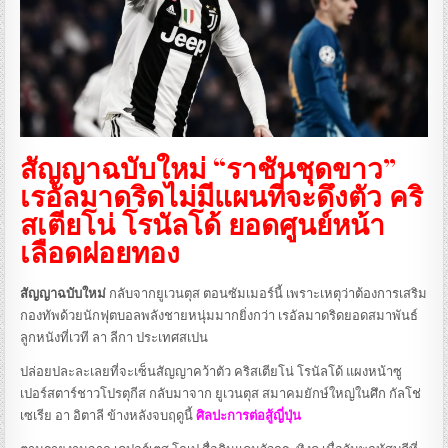
สัญญาฉบับใหม่ “ราชันชุดขาว”
เรอัลมาดริดไม่มีแผนที่จะดึงตัว คริ
สเตียโน่ โรนัลโด้ ยอดศูนย์หน้า
เลือดฝอยทอง
สัญญาฉบับใหม่
กลับจากยูเวนตุส ตอนซัมเมอร์นี้ เพราะเหตุว่าต้องการเสริม
กองทัพด้วยนักฟุตบอลพลังชายหนุ่มมากยิ่งกว่า เรอัลมาดริดยอดสมาพันธ์
ลูกหนังที่เวที ลา ลีกา ประเทศสเปน
ปล่อยปละละเลยที่จะเซ็นสัญญาคว้าตัว คริสเตียโน่ โรนัลโด้ แผงหน้าซู
เปอร์สตาร์ชาวโปรตุกีส กลับมาจาก ยูเวนตุส สมาคมยักษ์ใหญ่ในศึก กัลโช่
เซเรีย อา อิตาลี ข้างหลังจบฤดูนี้
ศิลปะการต่อสู้ญี่ปุ่น