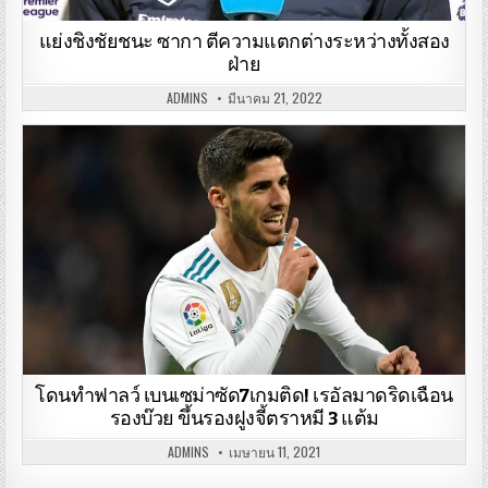
แย่งชิงชัยชนะ ซากา ตีความแตกต่างระหว่างทั้งสอง
ฝ่าย
ADMINS
มีนาคม 21, 2022
โดนทำฟาลว์ เบนเซม่าซัด7เกมติด! เรอัลมาดริดเฉือน
รองบ๊วย ขึ้นรองฝูงจี้ตราหมี 3 แต้ม
ADMINS
เมษายน 11, 2021