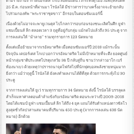
ตามรายงานจาก เดปอร์เตส โกเป สื่อดินแดนวัวกระทิงดุ เมื่อวันพฤหัสบดีที่
25 มี.ค. ก่อนหน้าที่ผ่านมา โรนัลโด้ มีข่าวสารว่าบางครั้งอาจจะย้ายกลับ
ไปร่วมกองทัพ “พระราชาชุดขาว” อีกรอบในตอนซัมเมอร์นี้
เนื่องด้วยไม่อาจจะพายูเวนตุส ไปไกลกว่ารอบก่อนรองชนะเลิศในศึก ยูฟ่า
แชมเปี้ยนส์ ลีก ตลอดเวลา 3 ฤดูที่อยู่กับกลุ่ม แม้กดไปแล้วถึง 95 ประตู จาก
การลงเล่นให้ “ม้าลาย” รวมทุกรายการ 123 นัดหมาย
ตั้งแต่แมื่อย้ายมาจากเรอัลมาดริด เมื่อตอนซัมเมอร์ปี 2018 แม้กระนั้น
ปัจจุบัน เดปอร์เตส โกเป บอกว่าเรอัลมาดริด ไม่มีเป้าหมายที่จะดึง ยอดศูนย์
หน้ากลุ่มชาติประเทศโปรตุเกสวัย 36 ปี กลับสู่ถิ่น ซานว่ากล่าวอาโก เบร์
ท้องนาเบว ด้วยเหตุว่าปรารถนาจุดโฟกัสไปที่นักฟุตบอลพลังชายหนุ่มมาก
ยิ่งกว่า แม้ว่าฤดูนี้ โรนัลโด้ ยังคงทำผลงานได้ดีที่สุด ด้วยการกระทุ้งไป 30
ประตู
จากการลงเล่นให้ ยูเว่ รวมทุกรายการ 34 นัดหมาย ดังนี้ โรนัลโด้ บรรลุผล
สำเร็จมหาศาลตอนค้าลำแข้งกับเรอัลมาดริด ตอนระหว่างปี 2009-2018
โดยได้แชมป์ ยูฟ่า แชมเปี้ยนส์ ลีก ได้ถึง 4 ยุค แถมได้รับตำแหน่งดาวซัลโว
สูงสุดชั่วกัลปวสานสมาคมที่ปริมาณ 450 ประตู (จากการลงเล่น 438 นัด
หมาย) อีกด้วย