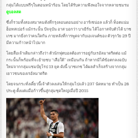
กลุ่มได้แบบฟรีๆในตอนหน้าร้อน โดยได้รับความพึงพอใจจากหลายชมรม
ดูบอลสด
ซึ่งก็รวมทั้งสองสมาคมดังที่กรุงลอนดอนอย่าง อาร์เซน่อล แล้วก็ ท็อตแน่ม
ฮ็อทสเปอร์ แม้กระนั้น ปัจจุบัน อาส บอกว่า บาเยิร์น ได้โอกาสจับตัวได้ บาซ
เกซ มากยิ่งกว่าคนใดกัน ภายหลังที่การพูดจากับเอเจนต์ของ ตัวรุกวัย 29 ปี
มีความก้าวหน้าไปมาก
โดยสื่อเจ้าเดิมกล่าวถึงว่า ตัวนักฟุตบอลต้องการอยู่กับเรอัลมาดริดต่อ แม้
กระนั้นก็พร้อมที่จะย้ายซบ “เสือใต้” เหมือนกัน ถ้าหากมิได้ข้อตกลงฉบับ
ใหม่จากกลุ่มแชมป์ยุโรป 13 ยุค ดังนี้ บาซเกซ ได้ผลสำเร็จสร้างจากกลุ่ม
เยาวชนของเรอัลมาดริด
โดยจนกระทั่งเดี๋ยวนี้เจ้าตัวลงเล่นให้กลุ่มไปแล้ว 237 นัดหมาย ทำเป็น 26
ประตู ตั้งแต่แมื่อก้าวขึ้นสู่กลุ่มชุดใหญ่เมื่อปี 2015