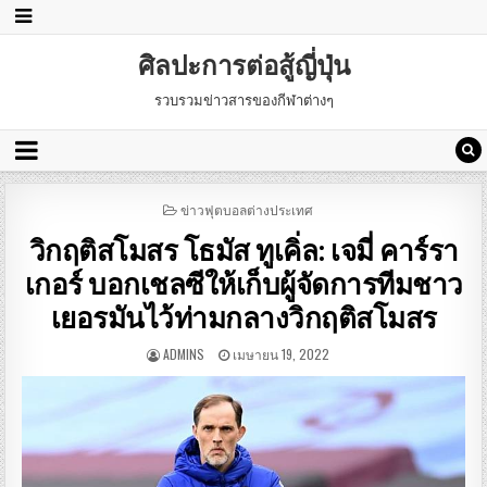
ศิลปะการต่อสู้ญี่ปุ่น
รวบรวมข่าวสารของกีฬาต่างๆ
POSTED
ข่าวฟุตบอลต่างประเทศ
IN
วิกฤติสโมสร โธมัส ทูเคิ่ล: เจมี่ คาร์รา
เกอร์ บอกเชลซีให้เก็บผู้จัดการทีมชาว
เยอรมันไว้ท่ามกลางวิกฤติสโมสร
ADMINS
เมษายน 19, 2022