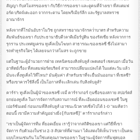
สัญญา กับสโมสรของเขา กับวิธีการของเขา และดูคนที่จ้างเขา ที่สแตมฟ
อร์ด บริดจ์เตะออก จากกระดาน โดยพรีเมียร์ลีก และรัฐบาลสหราช
อาณาจักร
หลังจากที่โรมันอับราโมวิช ถูกสหราชอาณาจักรคว่ําบาตร สําหรับความ
สัมพันธ์ของเขา กับประธานาธิบดีวลาดิเมียร์ปูติน ของรัสเซีย หลังจากการ
รุกราน ประเทศยูเครน ทูเคิ่ลเป็นโฆษก สาธารณะของเชลซี ซึ่งไม่สามา
รถทําธุรกิจใดๆ ได้เลยจนกว่าสโมสร จะถูกขาย
แต่ในฐานะผู้อํานวยการฝ่าย เทคนิคของสิงห์บลูส์ เพตเตอร์ เชคบอก เมื่อวัน
อาทิตย์เรื่อง ที่สแตมฟอร์ดบริดจ์ สามารถเปลี่ยนแปลงได้ ในแต่ละวัน แล้ว
มันจะทิ้งทูเคิ่ลไว้ที่ไหน? มันคุ้มค่า สําหรับเขาที่จะยื่นมันออกมา ที่เชลซี?
หรือเขาควรใช้สิ่งนี้ เป็นโอกาสที่จะเลิกเล่น กับสิงห์บลูส์?
คาร์ร่า: ทูเคิ่ลเป็นผู้นําของเชลซี เจมี่ คาร์ราเกอร์ กุนซือของสกาย สปอร์ตส์
ยกย่องทูเคิ่ล ในการจัดการกับสถานการณ์ ที่ละเอียดอ่อนของเชลซี ในซู
เปอร์ซันเดย์ ก่อนเกมที่สิงห์บลูส์ เอาชนะนิวคาสเซิ่ลไปได้ 1-0 “ผมคิดว่า
ตอนนี้ เขามีความสําคัญอย่างยิ่ง [กับเชลซี]” คาร์ราเกอร์กล่าว
“เขาเป็นผู้จัดการทีม ที่ยอดเยี่ยม เรารู้ว่าจากสถิติของเขา แต่วิธีที่เขา
จัดการ กับตัวเองในช่วง 2-3 สัปดาห์ที่ผ่านมา ได้แสดงให้เห็นว่าเขา เป็นคน
แบบไหนเช่นกัน ไม่ใช่แค่คุณภาพของเขา ในฐานะผู้จัดการทีมฟุตบอล