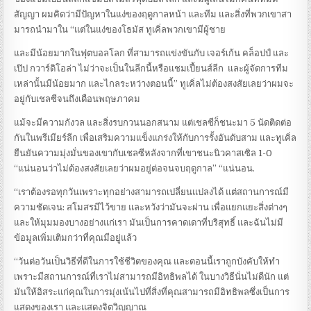
สัญญา ผมคิดว่ามีปัญหาในแง่ของฤดูกาลหน้า และทีม และสิ่งที่พวกเขาสา
มารถนํามาใน “แต่ในแง่ของโธมัส ทูเคิ่ลพวกเขามีผู้ชาย
และมีน้อยมากในฟุตบอลโลก ที่สามารถแข่งขันกับ เจอร์เก้น คล็อปป์ และ
เป๊ป กวาร์ดิโอล่า ไม่ว่าจะเป็นในลีกนี้หรือแชมเปี้ยนส์ลีก และผู้จัดการทีม
เหล่านั้นมีน้อยมาก และไกลระหว่างตอนนี้” ทูเคิ่ลไม่ต้องสงสัยเลยว่าผมจะ
อยู่กับเชลซีจนถึงเดือนพฤษภาคม
แม้จะมีความกังวล และสิ่งรบกวนนอกสนาม แต่เชลซีก็ชนะมา 5 นัดติดต่อ
กันในพรีเมียร์ลีก เพื่อเสริมความแข็งแกร่งให้กับการรั้งอันดับสาม และทูเคิ่ล
ยืนยันความมุ่งมั่นของเขากับเชลซีหลังจากที่เขาชนะนิวคาสเซิล 1-0
“แน่นอนว่าไม่ต้องสงสัยเลยว่าผมอยู่ต่อจนจบฤดูกาล” “แน่นอน.
“เราต้องรอทุกวันเพราะทุกอย่างสามารถเปลี่ยนแปลงได้ แต่สถานการณ์มี
ความชัดเจน: สโมสรมีไว้ขาย และหวังว่ามันจะผ่าน เพื่อแยกแยะสิ่งต่างๆ
และให้มุมมองบางอย่างแก่เรา มันเป็นการคาดเดาที่บริสุทธิ์ และฉันไม่มี
ข้อมูลเพิ่มเติมกว่าที่คุณมีอยู่แล้ว
“วันต่อวันเป็นวิธีที่ดีในการใช้ชีวิตของคุณ และตอนนี้เราถูกบังคับให้ทํา
เพราะมีสถานการณ์ที่เราไม่สามารถมีอิทธิพลได้ ในบางวิธีนั่นไม่ดีนัก แต่
มันให้อิสระแก่คุณในการมุ่งเน้นไปที่สิ่งที่คุณสามารถมีอิทธิพลซึ่งเป็นการ
แสดงของเรา และแสดงจิตวิญญาณ