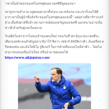
“เขาเป็นหัวหอกของสโมสรฟุตบอล เชลซีที่พูดออกมา
เขาถูกถามคําถาม อยู่ตลอดเวลาทั้งก่อน และหลังเกม และเขาก็เจอได้ดี
มาก เขาเป็นผู้นําที่แท้จริง ของสโมสรฟุตบอลแห่งนี้” แต่อย่างที่คาร์ราเกอร์
อ้าง เมื่อสัปดาห์ที่แล้ว สถานการณ์สยองขวัญของเชลซี นอกสนามอาจเป็น
ข่าวดี สําหรับคู่แข่งในสนาม
วิกฤติสโมสร หากไม่พบเจ้าของคนใหม่ ก่อนวันที่ 30 มิถุนายน เชลซีจะ
เสียกองหลัง คนสําคัญอย่าง ธิอาโก้ ซิลวา, เซซาร์ อัซปิลิเกวต้า, อันเดรียส ค
ริสเตนเซ่น และอันโตนิโอ รูดิเกอร์ ในการย้ายทีมแบบไม่มีค่าตัว – โดยไม่
สามารถเสนอเงื่อนไขใหม่ หรือนํามาทดแทนได้
https://www.aikijujutsu.com/