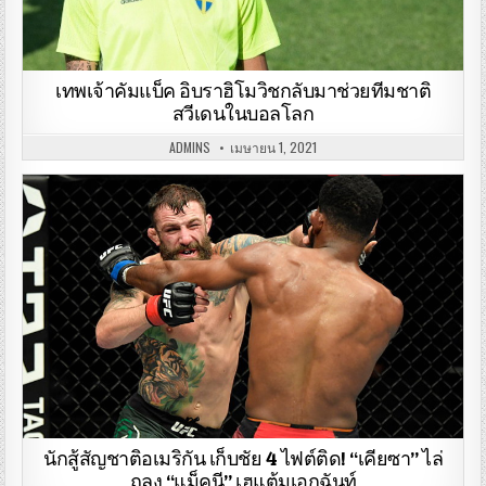
เทพเจ้าคัมแบ็ค อิบราฮิโมวิชกลับมาช่วยทีมชาติ
สวีเดนในบอลโลก
ADMINS
เมษายน 1, 2021
นักสู้สัญชาติอเมริกัน เก็บชัย 4 ไฟต์ติด! “เคียซา” ไล่
ถลุง “แม็คนี” เฮแต้มเอกฉันท์