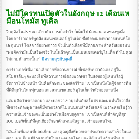
ไม่มีใครทนเปิดตัวในอังกฤษ 12 เดือนเห
มือนโทมัส ทูเคิ่ล
วิกฤติสโมสร ขณะเดียวกัน การเก็งกําไร ก็เต็มไป ด้วยอนาคตของทูเคิ่ล
โดยคาร์ราเกอร์พูดถึง แมนเชสเตอร์ ยูไนเต็ด ซึ่งยังคงมองหาการแทนที่โอ
เล่ กุนนาร์ โซลชาร์อย่างถาวร ซึ่งเป็นตัวเลือกที่มีศักยภาพ สําหรับเยอรมัน
“ผมคิดว่ามันเป็นเรื่องจริง ในนั้นถ้าคุณเป็นแมนเชสเตอร์ยูไนเต็ด ทําไมคุณ
ไม่ถามคําถามนั้น?”
มีความสุขกับจุดนี้
คาร์ราเกอร์เพิ่ม “น่าเสียดายที่สถานการณ์ ที่เชลซีพบว่าตัวเอง อยู่ใน
สโมสรอื่นๆ จะมองไปที่สถานการณ์ของพวกเขา ในแง่ของผู้เล่นหรือผู้
จัดการไปข้างหน้า นั่นคือลักษณะของสัตว์ร้าย “เขาเป็นหนึ่งในผู้จัดการทีม
ที่ดีที่สุดในโลกฟุตบอล และแมนเชสเตอร์ ยูไนเต็ดกําลังมองหาหนึ่ง
แต่ผมคิดว่าเขาออกมา และบอกว่าเขามุ่งมั่นกับสโมสร และผมมั่นใจว่าสิ่ง
ที่เขาจะต้องพูด “แต่ก็มีช่วงเวลาที่ไม่แน่นอนสําหรับเชลซี เพราะคุณไม่รู้ว่า
ความเป็นเจ้าของจะเป็นอย่างไรเมื่อจบฤดูกาล “เขาเป็นคนที่สําคัญที่สุด
100 เปอร์เซ็นต์ที่คุณต้องรักษาตําแหน่งในฐานะเจ้าของคนใหม่
“มันเป็นทีมเล่นที่ยอดเยี่ยม และคุณดูสิ่งที่พวกเขาประสบความสําเร็จในแง่
ของแชมเปี้ยนส์ลีกแชมป์สโมสรฟุตบอลโลก และมีผู้เล่นไม่กี่คนที่หมด