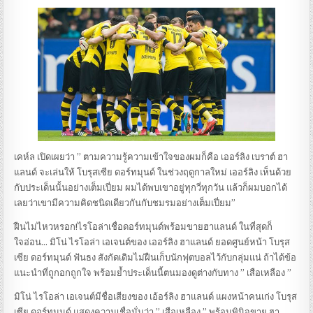
เคห์ล เปิดเผยว่า ” ตามความรู้ความเข้าใจของผมก็คือ เออร์ลิง เบราต์ ฮา
แลนด์ จะเล่นให้ โบรุสเซีย ดอร์ทมุนด์ ในช่วงฤดูกาลใหม่ เออร์ลิง เห็นด้วย
กับประเด็นนั้นอย่างเต็มเปี่ยม ผมได้พบเขาอยู่ทุกวี่ทุกวัน แล้วก็ผมบอกได้
เลยว่าเขามีความคิดชนิดเดียวกันกับชมรมอย่างเต็มเปี่ยม”
ฝืนไม่ไหวหรอก!ไรโอล่าเชื่อดอร์ทมุนด์พร้อมขายฮาแลนด์ ในที่สุดก็
ใจอ่อน… มิโน่ ไรโอล่า เอเจนต์ของ เออร์ลิง ฮาแลนด์ ยอดศูนย์หน้า โบรุส
เซีย ดอร์ทมุนด์ ฟันธง สังกัดเดิมไม่ฝืนเก็บนักฟุตบอลไว้กับกลุ่มแน่ ถ้าได้ข้อ
แนะนำที่ถูกอกถูกใจ พร้อมย้ำประเด็นนี้ตนมองดูต่างกับทาง ” เสือเหลือง ”
มิโน่ ไรโอล่า เอเจนต์มีชื่อเสียงของ เอ้อร์ลิง ฮาแลนด์ แผงหน้าคนเก่ง โบรุส
เซีย ดอร์ทมุนด์ แสดงความเชื่อมั่นว่า ” เสือเหลือง ” พร้อมพินิจขาย ฮา