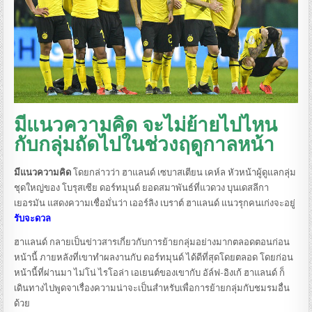
มีแนวความคิด จะไม่ย้ายไปไหน
กับกลุ่มถัดไปในช่วงฤดูกาลหน้า
มีแนวความคิด
โดยกล่าวว่า ฮาแลนด์ เซบาสเตียน เคห์ล หัวหน้าผู้ดูแลกลุ่ม
ชุดใหญ่ของ โบรุสเซีย ดอร์ทมุนด์ ยอดสมาพันธ์ที่แวดวง บุนเดสลีกา
เยอรมัน แสดงความเชื่อมั่นว่า เออร์ลิง เบราต์ ฮาแลนด์ แนวรุกคนเก่งจะอยู่
รับจะดวล
ฮาแลนด์ กลายเป็นข่าวสารเกี่ยวกับการย้ายกลุ่มอย่างมากตลอดตอนก่อน
หน้านี้ ภายหลังที่เขาทำผลงานกับ ดอร์ทมุนด์ ได้ดีที่สุดโดยตลอด โดยก่อน
หน้านี้ที่ผ่านมา ไม่โน่ ไรโอล่า เอเยนต์ของเขากับ อัล์ฟ-อิงเก้ ฮาแลนด์ ก็
เดินทางไปพูดจาเรื่องความน่าจะเป็นสำหรับเพื่อการย้ายกลุ่มกับชมรมอื่น
ด้วย