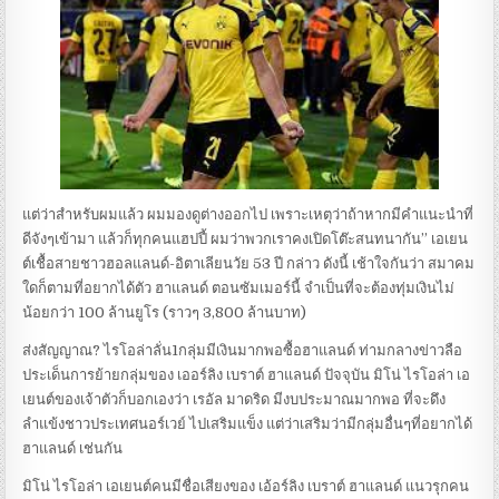
แต่ว่าสำหรับผมแล้ว ผมมองดูต่างออกไป เพราะเหตุว่าถ้าหากมีคำแนะนำที่
ดีจังๆเข้ามา แล้วก็ทุกคนแฮปปี้ ผมว่าพวกเราคงเปิดโต๊ะสนทนากัน” เอเยน
ต์เชื้อสายชาวฮอลแลนด์-อิตาเลียนวัย 53 ปี กล่าว ดังนี้ เช้าใจกันว่า สมาคม
ใดก็ตามที่อยากได้ตัว ฮาแลนด์ ตอนซัมเมอร์นี้ จำเป็นที่จะต้องทุ่มเงินไม่
น้อยกว่า 100 ล้านยูโร (ราวๆ 3,800 ล้านบาท)
ส่งสัญญาณ? ไรโอล่าลั่น1กลุ่มมีเงินมากพอซื้อฮาแลนด์ ท่ามกลางข่าวลือ
ประเด็นการย้ายกลุ่มของ เออร์ลิง เบราต์ ฮาแลนด์ ปัจจุบัน มิโน่ ไรโอล่า เอ
เยนต์ของเจ้าตัวก็บอกเองว่า เรอัล มาดริด มีงบประมาณมากพอ ที่จะดึง
ลำแข้งชาวประเทศนอร์เวย์ ไปเสริมแข็ง แต่ว่าเสริมว่ามีกลุ่มอื่นๆที่อยากได้
ฮาแลนด์ เช่นกัน
มิโน่ ไรโอล่า เอเยนต์คนมีชื่อเสียงของ เอ้อร์ลิง เบราต์ ฮาแลนด์ แนวรุกคน