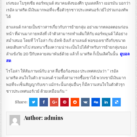
เก่งของ โบรุสเซีย ดอร์ทมุนด์ สมาคมดังของศึก บุนเดสลีกา เยอรมัน บอกว่า
เรอัล มาดริด มีเงินมากพอที่จะซื้อตัวรุกชาวประเทศนอร์เวย์ไปร่วมกองทัพ
ได้
ฮาแลนด์ กลายเป็นข่าวสารเกี่ยวกับการย้ายกลุ่ม อย่างมากตลอดตอนก่อน
หน้า ที่ผ่านมาภายหลังที่ เจ้าตัวสามารถทำแต้มให้กับ ดอร์ทมุนด์ ได้อย่าง
สม่ำเสมอ โดยที่ ไรโอล่า กับ อัลฟ์-อิงเก้ ฮาแลนด์ พ่อของเขาถึงกับขนาด
เคยเดินทางไป สนทนาเรื่องความน่าจะเป็นไปได้สำหรับการย้ายกลุ่มของ
ลำแข้งวัย 20 ปีกับหลายสมาพันธ์ด้วย แล้วก็ มาดริด ก็เป็นเลิศในนั้น
ดูบอล
สด
ไรโอล่า ให้สัมภาษณ์กับ อาส สื่อชื่อก้องของ ประเทศสเปนว่า ” เรอัล
มาดริด สนใจในตัว ฮาแลนด์ รวมทั้งสามารถซื้อเขาได้ พวกเขามีเงินมาก
พอที่จะเซ็นสัญญากับเขา แม้กระนั้นกลุ่มอื่นๆ ก็มีความสนใจในตัวตัวรุก
ชาวประเทศนอร์เวย์ ด้วยเหมือนกัน “
Share:
Author:
admins