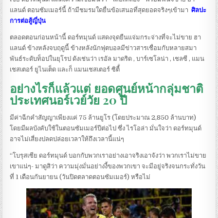
แลนด์ ตอนซัมเมอร์นี้ ถ้ามีชมรมใดยื่นข้อเสนอที่สุดยอดจริงๆเข้ามา
ศิลปะ
การต่อสู้ญี่ปุ่น
ตลอดตอนก่อนหน้านี้ ดอร์ทมุนด์ แสดงจุดยืนแจ่มกระจ่างที่จะไม่ขาย ฮา
แลนด์ ข้างหลังจบฤดูนี้ ข้างหลังนักฟุตบอลมีข่าวสารเชื่อมกับหลายสมา
พันธ์ระดับท็อปในยุโรป ดังเช่นว่า เรอัล มาดริด , บาร์เซโลน่า , เชลซี , แมน
เชสเตอร์ ยูไนเต็ด และก็ แมนเชสเตอร์ ซิตี้่
อย่างไรก็แล้วแต่ ยอดศูนย์หน้ากลุ่มชาติ
ประเทศนอร์เวย์วัย 20 ปี
มีค่าฉีกคำสัญญาเพียงแค่ 75 ล้านยูโร (โดยประมาณ 2,850 ล้านบาท)
โดยมีผลบังคับใช้ในตอนซัมเมอร์ปีต่อไป ซึ่ง ไรโอล่า มั่นใจว่า ดอร์ทมุนด์
อาจไม่เสี่ยงปลดปล่อยเวลาให้ถึงเวลานี้แน่ๆ
“โบรุสเซีย ดอร์ทมุนด์ บอกกับพวกเราอย่างเอาจริงเอาจังว่า พวกเราไม่ขาย
เขาแน่ๆ- มาดูสิว่า ความมุ่งมั่นอย่างงี้ของพวกเขา จะมีอยู่จริงจนกระทั่งวัน
ที่ 1 เดือนกันยายน (วันปิดตลาดตอนซัมเมอร์) หรือไม่