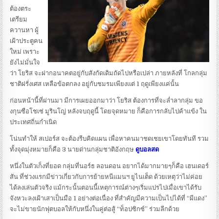
ต้องตระ
เตรียม
ควานหา ผู้
เฝ้าประตูคน
ใหม่ เพราะ
ยังไม่มั่นใจ
ว่า โยริส จะฝากอนาคตอยู่กับสังกัดเดิมถัดไปหรือเปล่า ภายหลังที่ โกลกลุ่ม
ชาติฝรั่งเศส เหลือข้อตกลง อยู่กับชมรมเพียงแต่ 1 ฤดูเพียงแค่นั้น
ก่อนหน้านี้ที่ผ่านมา มีการเผยออกมาว่า โยริส ต้องการที่จะล่ำลากลุ่ม ขอ
งกุนซือโชเซ่ มูรินโญ่ หลังจบฤดูนี้ โดยจุดหมาย ก็คือการกลับไปค้าแข้ง ใน
ประเทศถิ่นกำเนิด
โน่นทำให้ สเปอร์ส จะต้องรีบคิดแผน เพื่อหาคนมาชดเชยเขาโดยทันที รวม
ทั้งจุดมุ่งหมายก็คือ 3 นายด่านกลุ่มชาติอังกฤษ
ดูบอลสด
หนึ่งในตัวเก็งที่ยอด กลุ่มที่นอร์ธ ลอนดอน อยากได้มากมายๆก็คือ เฮนเดอร์
สัน ที่ช่วงแรกมีข่าวเกี่ยวกับการย้ายหนีแมนฯ ยูไนเต็ด ด้วยเหตุว่าไม่ค่อย
ได้ลงเล่นตัวจริง แม้กระนั้นตอนนี้เหตุการณ์ต่างๆเริ่มแปรไปเมื่อเขาได้รับ
จังหวะลงเฝ้าเสาเป็นมือ 1 อย่างต่อเนื่อง ที่สำคัญมีความเป็นไปได้ที่ “ผีแดง”
จะไม่ขายนักฟุตบอลให้กับหนึ่งในคู่ต่อสู้ “ท็อปซิกซ์” ร่วมลีกด้วย