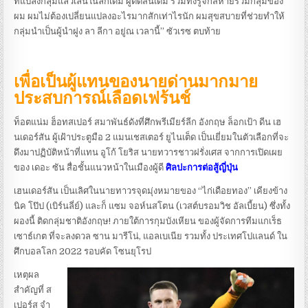
ที่แปลงกลุ่มแล้วเล่นในลีกเดิม ผู้ตัดสินเดิม รวมทั้งรู้จักสหายร่วมกลุ่มของ
ผม ผมไม่ต้องเปลี่ยนแปลงอะไรมากสักเท่าไรนัก ผมสุขสบายที่ช่วยทำให้
กลุ่มนำเป็นผู้นำฝูง ลา ลีกา อยู่ณ เวลานี้” ซัวเรซ ตบท้าย
เพื่อเป็นผู้แทนของนายด่านมากมาย
ประสบการณ์เลือดเฟร้นช์
ท็อตแน่ม ฮ็อทสเปอร์ สมาพันธ์ดังที่ศึกพรีเมียร์ลีก อังกฤษ ล็อกเป้า ดีน เฮ
นเดอร์สัน ผู้เฝ้าประตูมือ 2 แมนเชสเตอร์ ยูไนเต็ด เป็นเยี่ยมในตัวเลือกที่จะ
ดึงมาปฏิบัติหน้าที่แทน อูโก้ โยริส นายทวารชาวฝรั่งเศส จากการเปิดเผย
ของ เดอะ ซัน สื่อชั้นแนวหน้าในเมืองผู้ดี
ศิลปะการต่อสู้ญี่ปุ่น
เฮนเดอร์สัน เป็นเลิศในนายทาวรจุดมุ่งหมายของ “ไก่เดือยทอง” เคียงข้าง
นิค โป๊ป (เบิร์นลี่ย์) และก็ แซม จอห์นสโตน (เวสต์บรอมวิช อัลเบี้ยน) ซึ่งทั้ง
ผองนี้ ติดกลุ่มชาติอังกฤษ! ภายใต้การกุมบังเหียน ของผู้จัดการทีมแกเร็ธ
เซาธ์เกต ที่จะลงดวล ซาน มารีโน่, แอลเบเนีย รวมทั้ง ประเทศโปแลนด์ ใน
ศึกบอลโลก 2022 รอบคัด โซนยุโรป
เหตุผล
สำคัญที่ ส
เปอร์ส จำ