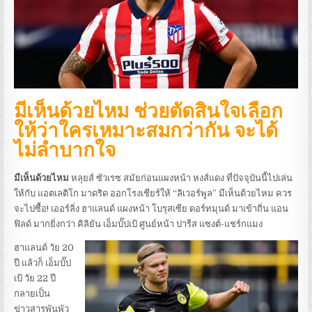
มีเห็นด้วยไหม ช่วยตัดสินใจเลือก
ให้ว่าใครเหมาะสมกว่ากัน จะได้
ไม่ลำบากใจ
มีเห็นด้วยไหม
หลุยส์ ซัวเรซ สมัยก่อนแผงหน้า หงส์แดง ที่ปัจจุบันนี้ไปเล่น
ให้กับ แอตเลติโก มาดริด ออกโรงเชียร์ให้ “ลิเวอร์พูล” มีเห็นด้วยไหม ควร
จะไปซื้อ! เออร์ลิ่ง ฮาแลนด์ แผงหน้า โบรุสเซีย ดอร์ทมุนด์ มาเข้าถิ่น แอน
ฟิลด์ มากยิ่งกว่า คิลิยัน เอ็มบั๊ปเป้ ศูนย์หน้า ปารีส แซงต์-แชร์กแมง
ฮาแลนด์ วัย 20
ปี แล้วก็ เอ็มบั๊ป
เป้ วัย 22 ปี
กลายเป็น
ข่าวสารพันพัว