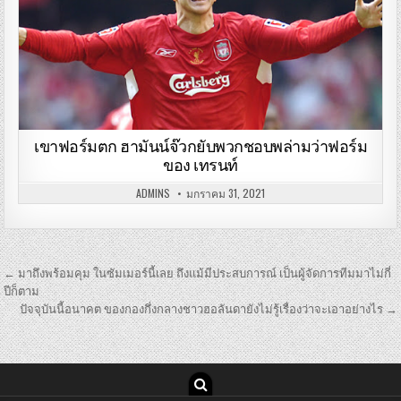
เขาฟอร์มตก ฮามันน์จ๊วกยับพวกชอบพล่ามว่าฟอร์ม
ของ เทรนท์
ADMINS
มกราคม 31, 2021
เมนู
← มาถึงพร้อมคุม ในซัมเมอร์นี้เลย ถึงแม้มีประสบการณ์ เป็นผู้จัดการทีมมาไม่กี่
นำทาง
ปีก็ตาม
ปัจจุบันนี้อนาคต ของกองกึ่งกลางชาวฮอลันดายังไม่รู้เรื่องว่าจะเอาอย่างไร →
เรื่อง