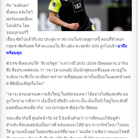
กับ “หงส์แดง”
ทั้งสอง หลังโชว์
ฟอร์มยอดเยี่ยม
ไม่แพ้กัน โดย
จอมบุกนอร์วี
เจี้ยน ซัดไปแล้วถึง 32 ประตูจาก 30 เกมในช่วงฤดูกาลนี้ ตอนที่หัวหอก
กลุ่มชาติฝรั่งเศส ก็ทำคะแนนใน ลีก เอbง ทะลุหลัก 100 ลูกไปแล้ว
มาถึง
พร้อมคุม
ซัวเรซ ที่เคยเล่นให้ “ลิเวอร์พูล” ระหว่างปี 2011-2014 เปิดเผยผ่าน อาร์เอ
ซี1 สื่อประเทศสเปน ว่า “เขา (ฮาแลนด์) เป็นนักฟุตบอลชั้นยอด เขาอยู่ใน
ระดับน่าระทึกใจ เขามีสภาพร่างกายที่สุดยอด เขาเป็นเยี่ยมในแผงหน้าเลข
9 ที่ดีเยี่ยมที่สุดในโลก”
“เขาจะครอบครองความยิ่งใหญ่ ในสมัยของเขา ได้อย่างไม่ต้องสงสัย ผม
ถูกใจเขามากยิ่งกว่า เอ็มบั๊ปเป้ เสียอีก แม้กระนั้น เอ็มบั๊ปเป้ ก็อยู่ในระดับที่
ยอดเยี่ยมเช่นเดียวกัน” แนวรุกกลุ่มชาติอุรุกวัย เปิดเผย
ขณะเดียวกันนี้ ศูนย์หน้าวัย 34 ปี ยังเห็นด้วยว่า การที่ตนเองได้อยู่ค้า
ลำแข้ง ที่สเปนต่อนับเป็นการดี หลังแทบจะได้ย้ายจาก บาร์เซโลน่า ไปเล่น
ให้ ยูเวนเหม็นตุส ในตอนซัมเมอร์ที่ผ่านมา “ผมมีความคิดว่า ตนเองโชคดี