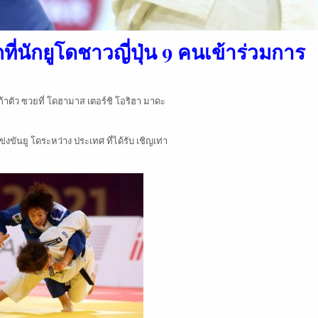
ี่นักยูโดชาวญี่ปุ่น 9 คนเข้าร่วมการ
้าตัว ซวยที่ โดฮามาส เตอร์ชิ โอริฮา มาดะ
แข่งขันยู โดระหว่าง ประเทศ ที่ได้รับ เชิญเท่า