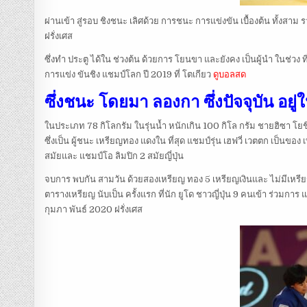
ผ่านเข้า สู่รอบ ชิงชนะ เลิศด้วย การชนะ การแข่งขัน เบื้องต้น ทั้งส
ฝรั่งเศส
ซึ่งทำ ประตู ได้ใน ช่วงต้น ด้วยการ โยนขา และยังคง เป็นผู้นำ ในช่วง 
การแข่ง ขันชิง แชมป์โลก ปี 2019 ที่ โตเกียว
ดูบอลสด
ซึ่งชนะ โดยมา ลองกา ซึ่งปัจจุบัน อยู่
ในประเภท 78 กิโลกรัม ในรุ่นน้ำ หนักเกิน 100 กิโล กรัม ชายฮิซา โยช
ซึ่งเป็น ผู้ชนะ เหรียญทอง แดงใน ที่สุด แชมป์รุ่น เฮฟวี่ เวตตก เป็นของ 
สมัยและ แชมป์โอ ลิมปิก 2 สมัยญี่ปุ่น
จบการ พบกัน สามวัน ด้วยสองเหรียญ ทอง 5 เหรียญเงินและ ไม่มีเหรีย
ตารางเหรียญ นับเป็น ครั้งแรก ที่นัก ยูโด ชาวญี่ปุ่น 9 คนเข้า ร่วมการ 
กุมภา พันธ์ 2020 ฝรั่งเศส