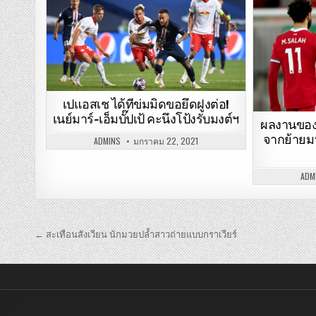
เปแอสเช ได้ทีข่มมิดขอยึดฝูงต่อ!
เนย์มาร์-เอ็มบั๊ปเป้ คะนึงโป้งรับมงต์ฯ
ผลงานของ
จากย้ายมา
ADMINS
มกราคม 22, 2021
ADM
เมนู
← สะเทือนสังเวียน นักมวยปล้ำสาวถ่ายแบบกราเวียร์
นำทาง
เรื่อง