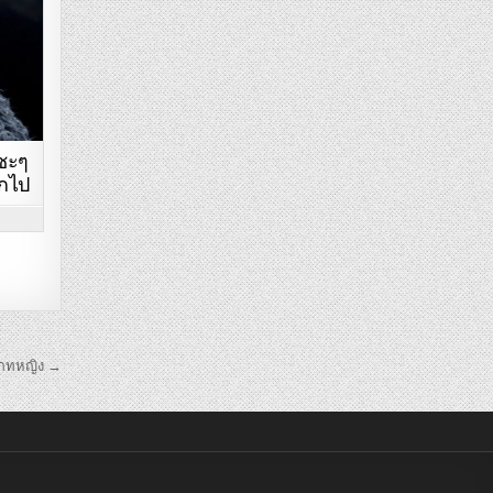
ซะๆ
กไป
เภทหญิง →