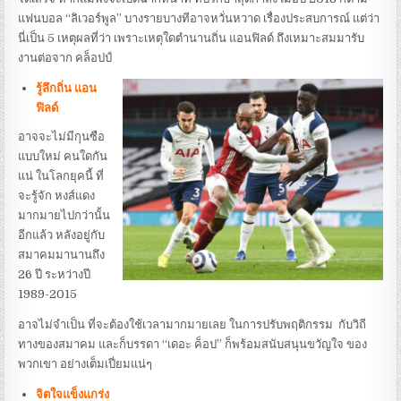
แฟนบอล “ลิเวอร์พูล” บางรายบางทีอาจหวั่นหวาด เรื่องประสบการณ์ แต่ว่า
นี่เป็น 5 เหตุผลที่ว่า เพราะเหตุใดตำนานถิ่น แอนฟิลด์ ถึงเหมาะสมมารับ
งานต่อจาก คล็อปป์
รู้ลึกถิ่น แอน
ฟิลด์
อาจจะไม่มีกุนซือ
แบบใหม่ คนใดกัน
แน่ ในโลกยุคนี้ ที่
จะรู้จัก หงส์แดง
มากมายไปกว่านั้น
อีกแล้ว หลังอยู่กับ
สมาคมมานานถึง
26 ปี ระหว่างปี
1989-2015
อาจไม่จำเป็น ที่จะต้องใช้เวลามากมายเลย ในการปรับพฤติกรรม กับวิถี
ทางของสมาคม และก็บรรดา “เดอะ ค็อป” ก็พร้อมสนับสนุนขวัญใจ ของ
พวกเขา อย่างเต็มเปี่ยมแน่ๆ
จิตใจแข็งแกร่ง