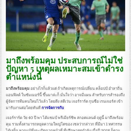
มาถึงพร้อมคุม ประสบการณ์ไม่ใช่
ปัญหา 5 เหตุผลเหมาะสมเข้าดำรง
ตำแหน่งนี้
มาถึงพร้อมคุม
อย่างไรก็แล้วแต่ ถ้าเกิดเหตุการณ์เปลี่ยน คล็อปป์ อำลาถิ่น
แอนฟิลด์ ในซัมเมอร์นี้ ขึ้นมาล่ะก็ มั่นใจว่า อาจมีแผน สำหรับการสำรองถึง
ผู้จัดการทีมคนใหม่ไว้แล้ว โดยดึง สตีเว่น เจอร์ราร์ด กุนซือ เรนเจอร์ส เข้า
มารับงานต่อโดยทันที
การจัดการกับ
เจอร์ราร์ด วัย 40 ปี พา ได้แชมป์ พรีเมียร์ชิพ สกอตแลนด์ ฤดูนี้ มาถึงพร้อม
คุม รวมทั้งสามารถหยุดความใหญ่โตของ เซลว่ากล่าวก ที่มีมา 1 ทศวรรษ
ได้เสร็จ หากแม้พึ่งจะเปิดฉากหน้าที่ ที่ปรึกษาสุดกำลัง เมื่อปี 2018 ก็ตาม