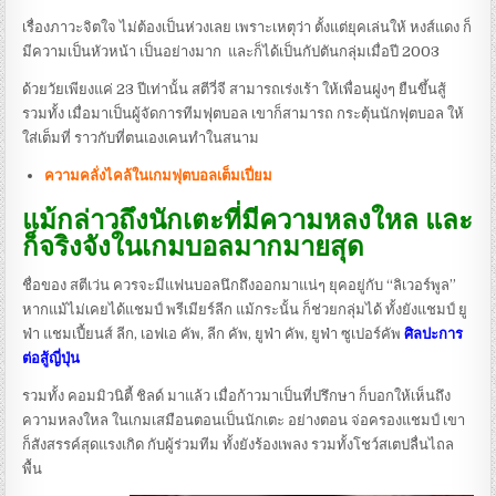
เรื่องภาวะจิตใจ ไม่ต้องเป็นห่วงเลย เพราะเหตุว่า ตั้งแต่ยุคเล่นให้ หงส์แดง ก็
มีความเป็นหัวหน้า เป็นอย่างมาก และก็ได้เป็นกัปตันกลุ่มเมื่อปี 2003
ด้วยวัยเพียงแค่ 23 ปีเท่านั้น สตีวี่จี สามารถเร่งเร้า ให้เพื่อนฝูงๆ ยืนขึ้นสู้
รวมทั้ง เมื่อมาเป็นผู้จัดการทีมฟุตบอล เขาก็สามารถ กระตุ้นนักฟุตบอล ให้
ใส่เต็มที่ ราวกับที่ตนเองเคนทำในสนาม
ความคลั่งไคล้ในเกมฟุตบอลเต็มเปี่ยม
แม้กล่าวถึงนักเตะที่มีความหลงใหล และ
ก็จริงจังในเกมบอลมากมายสุด
ชื่อของ สตีเว่น ควรจะมีแฟนบอลนึกถึงออกมาแน่ๆ ยุคอยู่กับ “ลิเวอร์พูล”
หากแม้ไม่เคยได้แชมป์ พรีเมียร์ลีก แม้กระนั้น ก็ช่วยกลุ่มได้ ทั้งยังแชมป์ ยู
ฟ่า แชมเปี้ยนส์ ลีก, เอฟเอ คัพ, ลีก คัพ, ยูฟ่า คัพ, ยูฟ่า ซูเปอร์คัพ
ศิลปะการ
ต่อสู้ญี่ปุ่น
รวมทั้ง คอมมิวนิตี้ ชิลด์ มาแล้ว เมื่อก้าวมาเป็นที่ปรึกษา ก็บอกให้เห็นถึง
ความหลงใหล ในเกมเสมือนตอนเป็นนักเตะ อย่างตอน จ่อครองแชมป์ เขา
ก็สังสรรค์สุดแรงเกิด กับผู้ร่วมทีม ทั้งยังร้องเพลง รวมทั้งโชว์สเตปลื่นไถล
พื้น