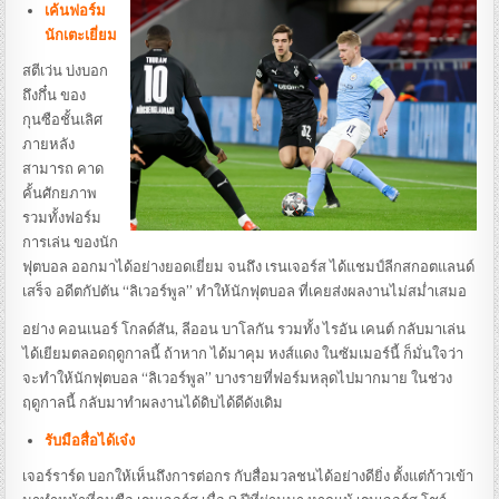
เค้นฟอร์ม
นักเตะเยี่ยม
สตีเว่น บ่งบอก
ถึงกึ๋น ของ
กุนซือชั้นเลิศ
ภายหลัง
สามารถ คาด
คั้นศักยภาพ
รวมทั้งฟอร์ม
การเล่น ของนัก
ฟุตบอล ออกมาได้อย่างยอดเยี่ยม จนถึง เรนเจอร์ส ได้แชมป์ลีกสกอตแลนด์
เสร็จ อดีตกัปตัน “ลิเวอร์พูล” ทำให้นักฟุตบอล ที่เคยส่งผลงานไม่สม่ำเสมอ
อย่าง คอนเนอร์ โกลด์สัน, ลีออน บาโลกัน รวมทั้ง ไรอัน เคนต์ กลับมาเล่น
ได้เยียมตลอดฤดูกาลนี้ ถ้าหาก ได้มาคุม หงส์แดง ในซัมเมอร์นี้ ก็มั่นใจว่า
จะทำให้นักฟุตบอล “ลิเวอร์พูล” บางรายที่ฟอร์มหลุดไปมากมาย ในช่วง
ฤดูกาลนี้ กลับมาทำผลงานได้ดิบได้ดีดังเดิม
รับมือสื่อได้เจ๋ง
เจอร์ราร์ด บอกให้เห็นถึงการต่อกร กับสื่อมวลชนได้อย่างดียิ่ง ตั้งแต่ก้าวเข้า