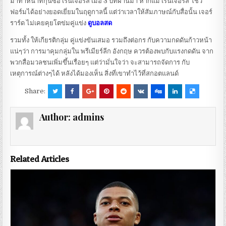
มาทำหน้าที่กุนซือ เรนเจอร์ส เมื่อ 3 ปีที่ผ่านมา หากแม้ เรนเจอร์ส โชว์
ฟอร์มได้อย่างยอดเยี่ยมในฤดูกาลนี้ แต่ว่าเวลาให้สัมภาษณ์กับสื่อนั้น เจอร์
ราร์ด ไม่เคยคุยโตข่มคู่แข่ง
ดูบอลสด
รวมทั้ง ให้เกียรติกลุ่ม คู่แข่งขันเสมอ รวมถึงต่อกร กับความกดดันก้าวหน้า
แน่ๆว่า การมาคุมกลุ่มใน พรีเมียร์ลีก อังกฤษ ควรต้องพบกับแรงกดดัน จาก
พวกสื่อมวลชนเพิ่มขึ้นเรื่อยๆ แต่ว่ามั่นใจว่า จะสามารถจัดการ กับ
เหตุการณ์ต่างๆได้ หลังได้มองเห็น สิ่งที่เขาทำไว้ที่สกอตแลนด์
Share:
Author:
admins
Related Articles