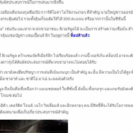
สัมผัสประสบการณ์ในการเล่นมากยิ่งขึ้น
ปเยือนทีมของกุนซือเป๊ป กวาร์ดิโอล่า ไม่ใช่งานง่ายๆ ที่สำคัญ นายใหญ่ชาวเยอรม
กระตุ้นต่อไป รวมทั้งลุ้นเก็บแต้มให้ได้ 100 คะแนน หรือมากกว่านั้นในซีซั่นนี้
 เช่นกัน และหาก พวกเขาเอาชนะ ลิเวอร์พูลได้ จะเป็นการ สร้างความเชื่อมั่น สำ
ลุ้นแชมป์ยูฟ่า แชมเปี้ยนส์ ลีก ในฤดูกาลนี้
ท็อปห้าแล้ว
ิเวอร์พูล คว้าแชมป์พรีเมียร์ลีก ไปเรียบร้อยแล้ว งานนี้ เจอร์เก้น คล็อปป์ อาจจะต
ข้งดาวรุ่งได้สัมผัสประสบการณ์ที่พวกเขาอาจจะไม่ค่อยได้รับ
า เขายังคงยึดปรัชญา การเล่นที่เน้นเกมบุก เป็นสำคัญ ฉะนั้น มีความเป็นไปได้สูง ที
หม็ด ซาลาห์ และ ซาดิโอ มาเน่ จะลงเล่นตัวจริง
งเป็นทีมที่เหนือกว่า แมนเชสเตอร์ ในซีซั่นนี้ ดังนั้น ทั้งเกมรุก และเกมรับยังคงต
จ โกเมซ ต่อไป
ิต้า, เคอร์ติส โจนส์, เนโก วิลเลี่ยมส์ และอีกหลายๆ คน มีสิทธิ์ที่จะได้รับโอกาส
ะให้ลงสนามเพื่อเก็บเกี่ยวประสบการณ์สำคัญ