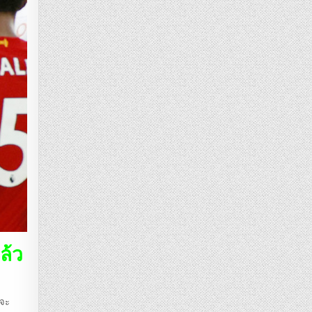
ล้ว
์จะ