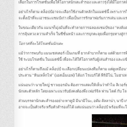
เลือกในการโรเตชั่นเพื่อให้โอกาสนักเตะสำรอง และดาวรุ่งได้มีโอกาส
อย่างไรก็ตาม คล็อปป์อาจจะเลือกใช้งานตัวหลักในแมตช์นี้ เพราะการไ
จะตั้งเป้าที่จะเอาชนะแชมป์เก่า เพื่อเป็นการรักษาฟอร์มการเล่น และแรง
ในขณะเดียวกัน แมนฯก็มุ่งมั่นที่จะทำลายการฉลองแชมป์ของ “หงส์แดง”
การลุ้นทวง ความสำเร็จ ในซีซั่นหน้า และการบุกตะลุยเพื่อกรุยทางสู่การ
โอกาสที่จะได้โรเตชั่นนักเตะ
แม้ว่าการพบกับ แมนเชสเตอร์ เป็นเกมที่ ยากลำบากก็ตาม แต่ด้วยการที่ ล
ใช้ ระบบโรเตชั่น ในแมตช์นี้ เพื่อจะได้ให้โอกาสกับผู้เล่นสำรอง และแ
อย่างไรก็ตามถึงแม้ คล็อปป์ จะเลือกเปลี่ยนแปลงทีมก็ตาม แต่ดูเหมือนว่
ประสาน “หินเหล็กไฟ” (เอสเอ็มเอฟ) ได้แก่ โรแบร์โต้ ฟีร์มีโน่, โมฮาเ
แน่นอนว่า นายใหญ่ ชาวเยอรมัน ต้องการแสดงให้เห็นว่าทำไม ลิเวอร์พูล ถึ
นักเตะตัวหลัก โดยเฉพาะแนวรับยังคงต้องพึ่ง เฟอร์จิล ฟาน ไดค์ กับ โ
ส่วนบรรดานักเตะสำรองอย่าง ทาคูมิ มินามิโนะ, อดัม ลัลลาน่า, นาบี เกอ
อาจจะเป็นตัวจริง หรือตัวสำรองก็ได้ แต่แน่นอนว่า คล็อปป์ พร้อมที่จ