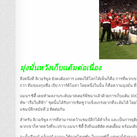
มุ่งมั่นหวังเก็บแต้มต่อเนื่อง
สิ่งหนึ่งที่ ลิเวอร์พูล ยังคงต้องการ แสดงให้โลกได้เห็นก็คือ การที่พวกเขา 
กว่า ทีมของกุนซือ เป๊ป กวาร์ดิโอล่า โดยหนึ่งในนั้น ก็คือความมุ่งมั่น ท
แมนฯ ซิตี้ เคยทำผลงานระดับมาสเตอร์พีซมาแล้วด้วยการเก็บแต้ม 100 
ทัพ “เรือใบสีฟ้า” ชุดนั้นได้รับการเชิดชูว่าแข็งแกร่งยากที่จะล้มได้ โด
แชมป์ลีกสมัยที่ 2 ติดต่อกัน
สำหรับ ลิเวอร์พูล การที่สามารถคว้าแชมป์ลีกได้สำเร็จ และเป็นการยุต
พวกเขาก็คาดหวังที่จะปราบ แมนฯ ซิตี้ ถึงถิ่นเอติฮัด สเตเดี้ยม พร้อม
ฉะนั้นถึงแม้ คล็อปป์ อาจจะใช้การโรเตชั่น ในแมตช์นี้ แต่เขาก็ยังคง มุ่