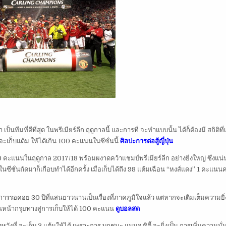
เป็นทีมที่ดีที่สุด ในพรีเมียร์ลีก ฤดูกาลนี้ และการที่ จะทำแบบนั้น ได้ก็ต้องมี สถิติที่
ี่จะเก็บแต้ม ให้ได้เกิน 100 คะแนนในซีซั่นนี้
ศิลปะการต่อสู้ญี่ปุ่น
คะแนนในฤดูกาล 2017/18 พร้อมผงาดคว้าแชมป์พรีเมียร์ลีก อย่างยิ่งใหญ่ ซึ่งแน่
ยในซีซั่นถัดมาก็เกือบทำได้อีกครั้ง เมื่อเก็บได้ถึง 98 แต้มเฉือน “หงส์แดง” 1 คะแนนค
ิการรอคอย 30 ปีที่แสนยาวนานเป็นเรื่องที่ภาคภูมิใจแล้ว แต่หากจะเติมเต็มความยิ
เดินหน้ากรุยทางสู่การเก็บให้ได้ 100 คะแนน
ดูบอลสด
งหวังที่ จะเก็บ 3 แต้มให้ได้ เพราะการ บุกชนะ แมนฯ ซิตี้ จะยิ่งเป็น การเพิ่มความมั่