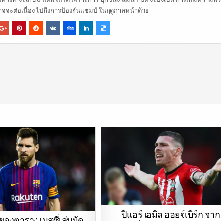
อาจจะต่อเนื่อง ไปถึงการป้องกันแชมป์ ในฤดูกาลหน้าด้วย
ปิแอร์ เอมิล ฮอยจ์เบิร์ก จาก
ยของตาราง เมสซี่เล่นนัด