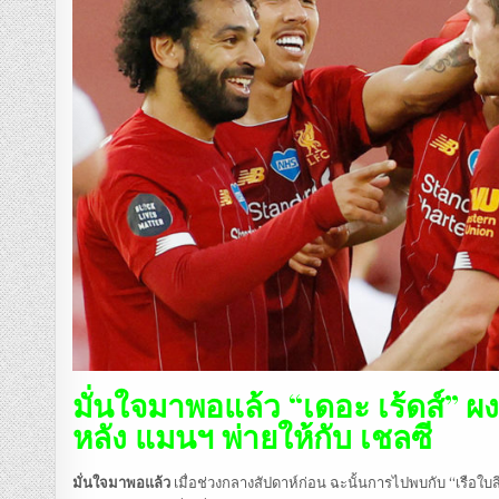
มั่นใจมาพอแล้ว “เดอะ เร้ดส์” 
หลัง แมนฯ พ่ายให้กับ เชลซี
มั่นใจมาพอแล้ว
เมื่อช่วงกลางสัปดาห์ก่อน ฉะนั้นการไปพบกับ “เรือใบส