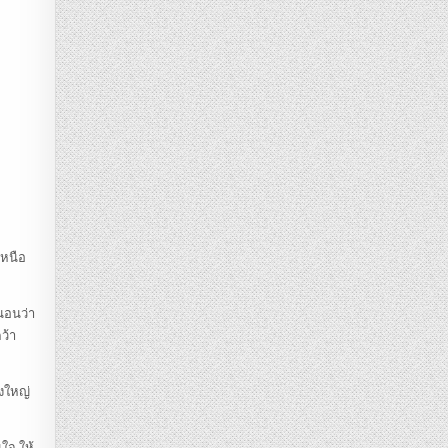
เหนือ
นอนว่า
ว้า
่งใหญ่
นใจ ให้