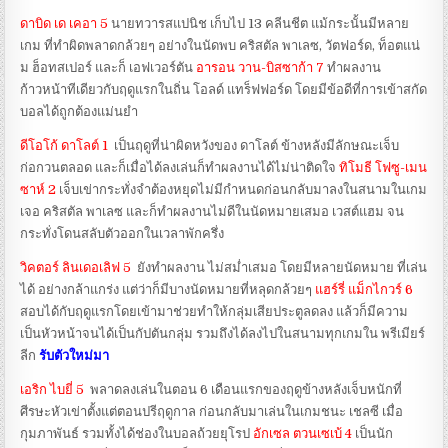
ดาบิด เด เคอา 5
นายทวารสแปนิช เก็บไป 13 คลีนชีต แม้กระนั้นมีหลาย
เกม ที่ทำผิดพลาดกล้วยๆ อย่างในนัดพบ คริสตัล พาเลซ, วัตฟอร์ด, ท็อตแน่
ม ฮ็อทสเปอร์ และก็ เอฟเวอร์ตัน
อารอน วาน-บิสซาก้า 7
ทำผลงาน
ก้าวหน้าทีเดียวกับฤดูแรกในถิ่น โอลด์ แทร็ฟฟอร์ด โดยมีข้อดีที่การเข้าสกัด
บอลได้ถูกต้องแม่นยำ
ดีโอโก้ ดาโลต์ 1
เป็นฤดูที่น่าผิดหวังของ ดาโลต์ ข้างหลังมีลักษณะเจ็บ
ก่อกวนตลอด และก็เมื่อได้ลงเล่นก็ทำผลงานได้ไม่น่าติดใจ
ทิโมธี โฟซู-เมน
ซาห์ 2
เจ็บเข่ากระทั่งจำต้องหยุดไม่มีกำหนดก่อนกลับมาลงในสนามในเกม
เจอ คริสตัล พาเลซ และก็ทำผลงานไม่ดีในนัดหมายเสมอ เวสต์แฮม จน
กระทั่งโดนสลับตัวออกในเวลาพักครึ่ง
วิคตอร์ ลินเดอเลิฟ 5
ยังทำผลงาน ไม่สม่ำเสมอ โดยมีหลายนัดหมาย ที่เล่น
ได้ อย่างกล้าแกร่ง แต่ว่าก็มีบางนัดหมายที่หลุดกล้วยๆ
แฮร์รี่ แม็กไกวร์ 6
สอบได้กับฤดูแรกโดยเข้ามาช่วยทำให้กลุ่มเสียประตูลดลง แล้วก็มีความ
เป็นหัวหน้าจนได้เป็นกัปตันกลุ่ม รวมถึงได้ลงไปในสนามทุกเกมใน พรีเมียร์
ลีก
รับตัวใหม่มา
เอริก ไบยี่ 5
พลาดลงเล่นในตอน 6 เดือนแรกของฤดูข้างหลังเจ็บหนักที่
ศีรษะหัวเข่าตั้งแต่ตอนปรีฤดูกาล ก่อนกลับมาเล่นในเกมชนะ เชลซี เมื่อ
กุมภาพันธ์ รวมทั้งได้ช่องในบอลถ้วยยุโรป
อักเซล ตวนเซเบ้ 4
เป็นนัก