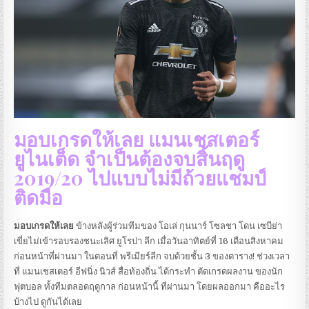
มอบเกรดให้เลย แมนเชสเตอร์
ยูไนเต็ด จำเป็นต้องจบสิ้นฤดู
2019/20 ไปแบบไม่มีถ้วยแชมป์
ติดมือ
มอบเกรดให้เลย
ข้างหลังผู้ร่วมทีมของ โอเล่ กุนนาร์ โซลชา โดน เซบีย่า
เขี่ยไม่เข้ารอบรองชนะเลิศ ยูโรปา ลีก เมื่อวันอาทิตย์ที่ 16 เดือนสิงหาคม
ก่อนหน้าที่ผ่านมา ในตอนที่ พรีเมียร์ลีก จบด้วยชั้น 3 ของตาราง! ช่วงเวลา
ที่ แมนเชสเตอร์ อีฟนิ่ง นิวส์ สื่อท้องถิ่น ได้กระทำ ตัดเกรดผลงาน ของนัก
ฟุตบอล ทั้งทีมตลอดฤดูกาล ก่อนหน้านี้ ที่ผ่านมา โดยผลออกมา คืออะไร
บ้างไป ดูกันได้เลย