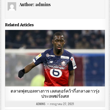
Author:
admins
Related Articles
ตลาดฟุตบอลทางการ เลสเตอร์คว้ากึ่งกลางดาวรุ่ง
ประเทศฝรั่งเศส
ADMINS
กรกฎาคม 27, 2021