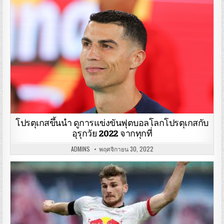
โปรตุเกสขึ้นนำ ดูการแข่งขันฟุตบอลโลกโปรตุเกสกับ
อุรุกวัย 2022 จากทุกที่
ADMINS
พฤศจิกายน 30, 2022