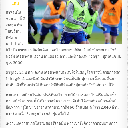
แทน
สำหรับใน
ช่วงเวลานี้ ลิ
เวอพูล หัน
ไปเปลี่ยน
ทิศทาง
พอใจในตัว
นิโกโล่ บาเรลล่า มิดฟิลด์อนาคตไกลกลุ่มชาติอิตาลี หลังนักฟุตบอลโชว์
ฟอร์มได้อย่างรุนแรงกับ อินเตอร์ มิลาน และก็กองทัพ “อัซซูรี่” ชุดได้แชมป์
ยูโร 2020
ตัวรุกวัย 24 ปี ทำผลงานได้อย่างน่าประทับใจในศึกยูโรคราวนี้ ด้วยการซัด
1 ประตูกับ 2 แอสซิสต์ นั่นทำให้เขาเปลี่ยนเป็นนักฟุตบอลเนื้อหอมขึ้นมา
ทันที แล้วก็โน่นทำให้ อินเตอร์ มีสิทธิ์ที่จะเสียผู้เล่นกำลังสำคัญรายนี้ไป
หงแดง ยอดเยี่ยมในสมาพันธ์ที่พอใจอยากได้ บาเรลล่า ไปเสริมเข้มแข็ง
ภายหลังที่จบ รวมทั้งได้โอกาสที่พวกเขาจะจับตัวได้เช่นกัน แม้กระนั้นมี
ปัญหาว่า “งูใหญ่” ปรารถนาค่าตัวมากถึง 60 ล้านปอนด์ (ราว 2,640 ล้าน
บาท) งานนี้ “ลิเวอพูล” จะกล้าทุ่มหรือไม่
เพราะเหตุว่าขนาดในรายของ ตีเลอมัน พวกเขายังคิดว่าค่าตอบแทนกว่า