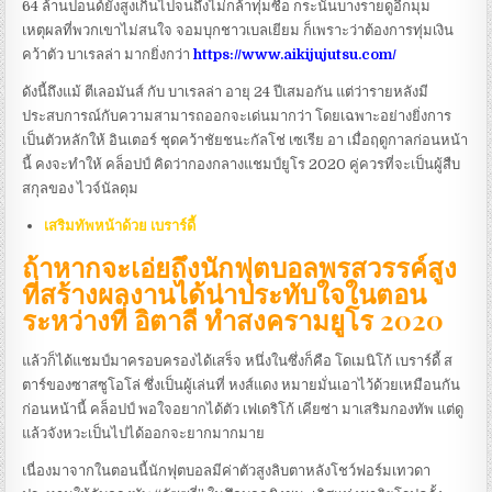
64 ล้านปอนด์ยังสูงเกินไปจนถึงไม่กล้าทุ่มซื้อ กระนั้นบางรายดูอีกมุม
เหตุผลที่พวกเขาไม่สนใจ จอมบุกชาวเบลเยียม ก็เพราะว่าต้องการทุ่มเงิน
คว้าตัว บาเรลล่า มากยิ่งกว่า
https://www.aikijujutsu.com/
ดังนี้ถึงแม้ ตีเลอมันส์ กับ บาเรลล่า อายุ 24 ปีเสมอกัน แต่ว่ารายหลังมี
ประสบการณ์กับความสามารถออกจะเด่นมากว่า โดยเฉพาะอย่างยิ่งการ
เป็นตัวหลักให้ อินเตอร์ ชุดคว้าชัยชนะกัลโช่ เซเรีย อา เมื่อฤดูกาลก่อนหน้า
นี้ คงจะทำให้ คล็อปป์ คิดว่ากองกลางแชมป์ยูโร 2020 คู่ควรที่จะเป็นผู้สืบ
สกุลของ ไวจ์นัลดุม
เสริมทัพหน้าด้วย เบราร์ดี้
ถ้าหากจะเอ่ยถึงนักฟุตบอลพรสวรรค์สูง
ที่สร้างผลงานได้น่าประทับใจในตอน
ระหว่างที่ อิตาลี ทำสงครามยูโร 2020
แล้วก็ได้แชมป์มาครอบครองได้เสร็จ หนึ่งในซึ่งก็คือ โดเมนิโก้ เบราร์ดี้ ส
ตาร์ของซาสซูโอโล่ ซึ่งเป็นผู้เล่นที่ หงส์แดง หมายมั่นเอาไว้ด้วยเหมือนกัน
ก่อนหน้านี้ คล็อปป์ พอใจอยากได้ตัว เฟเดริโก้ เคียซ่า มาเสริมกองทัพ แต่ดู
แล้วจังหวะเป็นไปได้ออกจะยากมากมาย
เนื่องมาจากในตอนนี้นักฟุตบอลมีค่าตัวสูงลิบตาหลังโชว์ฟอร์มเทวดา