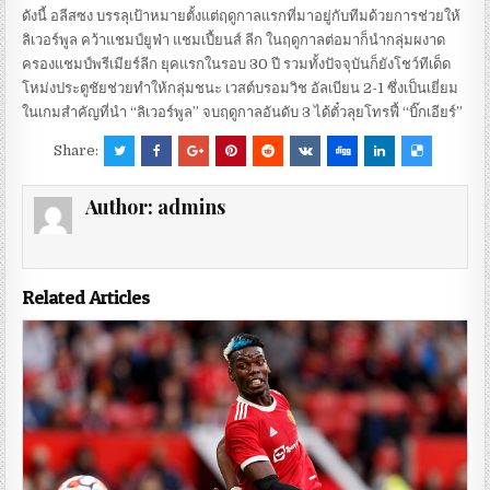
ดังนี้ อลีสซง บรรลุเป้าหมายตั้งแต่ฤดูกาลแรกที่มาอยู่กับทีมด้วยการช่วยให้
ลิเวอร์พูล คว้าแชมป์ยูฟ่า แชมเปี้ยนส์ ลีก ในฤดูกาลต่อมาก็นำกลุ่มผงาด
ครองแชมป์พรีเมียร์ลีก ยุคแรกในรอบ 30 ปี รวมทั้งปัจจุบันก็ยังโชว์ทีเด็ด
โหม่งประตูชัยช่วยทำให้กลุ่มชนะ เวสต์บรอมวิช อัลเบียน 2-1 ซึ่งเป็นเยี่ยม
ในเกมสำคัญที่นำ “ลิเวอร์พูล” จบฤดูกาลอันดับ 3 ได้ตั๋วลุยโทรฟี้ “บิ๊กเอียร์”
Share:
Author:
admins
Related Articles