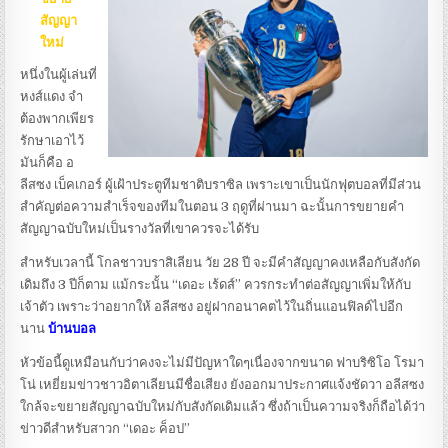
สัญญา
ใหม่
หนึ่งในผู้เล่นที่
หงส์แดง จำ
ต้องพากเพียร
รักษาเอาไว้
มันก็คือ อ
ลีสซง เบ็คเกอร์ ผู้เฝ้าประตูทีมชาติบราซิล เพราะเขาเป็นนักฟุตบอลที่มีส่วน
สำคัญต่อความสำเร็จของทีมในตอน 3 ฤดูที่ผ่านมา ฉะนั้นการขยายคำ
สัญญาฉบับใหม่เป็นรางวัลที่เขาควรจะได้รับ
สำหรับเวลานี้ โกลชาวบราสิเลียน วัย 28 ปี จะมีคำสัญญาคงเหลือกับสังกัด
เดิมถึง 3 ปีก็ตาม แม้กระนั้น “เดอะ เร้ดส์” ควรกระทำต่อสัญญาเพิ่มให้กับ
เจ้าตัว เพราะว่าอยากให้ อลีสซง อยู่ฝากอนาคตไว้ในถิ่นแอนฟิลด์ไปอีก
นาน
บ้านบอล
หัวข้อนี้ดูเหมือนกับว่าคงจะไม่มีปัญหาใดๆเนื่องจากขนาด ฟาบริซิโอ โรมา
โน่ เหยี่ยมข่าวชาวอิตาเลียนมีชื่อเสียง ยังออกมาประกาศแจ้งชัดวา อลีสซง
ใกล้จะขยายสัญญาฉบับใหม่กับสังกัดเดิมแล้ว ซึ่งถ้าเป็นความจริงก็ถือได้ว่า
ข่าวดีสำหรับสาวก “เดอะ ค็อป”