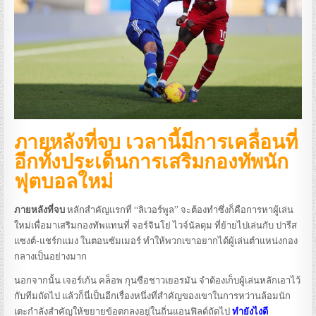
ภายหลังที่จบ เวลานี้มีการเคลื่อนที่
อีกทั้งประเด็นการเสริมกองทัพนัก
ฟุตบอลใหม่
ภายหลังที่จบ
หลักสำคัญแรกที่ “ลิเวอร์พูล” จะต้องทำซึ่งก็คือการหาผู้เล่น
ใหม่เพื่อมาเสริมกองทัพแทนที่ จอร์จินโย่ ไวจ์นัลดุม ที่ย้ายไปเล่นกับ ปารีส
แซงต์-แชร์กแมง ในตอนซัมเมอร์ ทำให้พวกเขาอยากได้ผู้เล่นตำแหน่งกอง
กลางเป็นอย่างมาก
นอกจากนั้น เจอร์เก้น คล็อพ กุนซือชาวเยอรมัน จำต้องเก็บผู้เล่นหลักเอาไว้
กับทีมถัดไป แล้วก็นี่เป็นอีกเรื่องหนึ่งที่สำคัญของเขาในการหว่านล้อมนัก
เตะกำลังสำคัญให้ขยายข้อตกลงอยู่ในถิ่นแอนฟิลด์ถัดไป
ทำยังไงดี