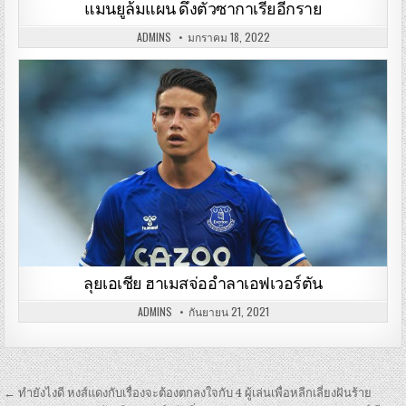
แมนยูล้มแผน ดึงตัวซากาเรียอีกราย
ADMINS
มกราคม 18, 2022
ลุยเอเชีย ฮาเมสจ่ออำลาเอฟเวอร์ตัน
ADMINS
กันยายน 21, 2021
เมนู
← ทำยังไงดี หงส์แดงกับเรื่องจะต้องตกลงใจกับ 4 ผู้เล่นเพื่อหลีกเลี่ยงฝันร้าย