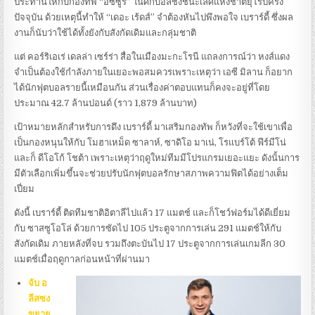
ประทานให้กับกองทัพ “อัซซูรี่” ในศึกบอลชิงชนะเลิศแห่งชาติยุโรปครั้ง
ปัจจุบัน ด้วยเหตุนี้ทำให้ “เดอะ เร้ดส์” จำต้องหันไปพึงพอใจ เบราร์ดี้ ซึ่งผล
งานก็นับว่าใช้ได้ทั้งยังกับสังกัดเดิมและกลุ่มชาติ
แต่ คอร์ริเอเร่ เดลล่า เซร์ร่า สื่อในเมืองมะกะโรนี แถลงการณ์ว่า หงส์แดง
จำเป็นต้องใช้กำลังภายในเยอะพอสมควรเพราะเหตุว่า เอซี มิลาน ก็อยาก
ได้นักฟุตบอลรายนี้เหมือนกัน ส่วนเรื่องค่าตอบแทนก็คงจะอยู่ที่โดย
ประมาณ 42.7 ล้านปอนด์ (ราว 1,879 ล้านบาท)
เป้าหมายหลักสำหรับการดึง เบราร์ดี้ มาเสริมกองทัพ ก็หวังที่จะใช้เขาเพื่อ
เป็นกองหนุนให้กับ โมฮาเหม็ด ซาลาห์, ซาดิโอ มาเน่, โรแบร์โต้ ฟีร์มีโน่
และก็ ดีโอโก้ โชต้า เพราะเหตุว่าฤดูใหม่ทีมมีโปรแกรมเยอะแยะ ดังนั้นการ
มีตัวเลือกเพิ่มขึ้นจะช่วยปรับนักฟุตบอลรักษาสภาพความฟิตได้อย่างเต็ม
เปี่ยม
ดังนี้ เบราร์ดี้ ติดทีมชาติอิตาลีไปแล้ว 17 แมตช์ และก็โชว์ฟอร์มได้ดีเยี่ยม
กับ ซาสซูโอโล่ ด้วยการซัดไป 105 ประตูจากการเล่น 291 แมตช์ให้กับ
สังกัดเดิม ภายหลังที่จบ รวมถึงตะบันไป 17 ประตูจากการเล่นเกมลีก 30
แมตช์เมื่อฤดูกาลก่อนหน้าที่ผ่านมา
จับ อ
ลีสซง
ขยาย