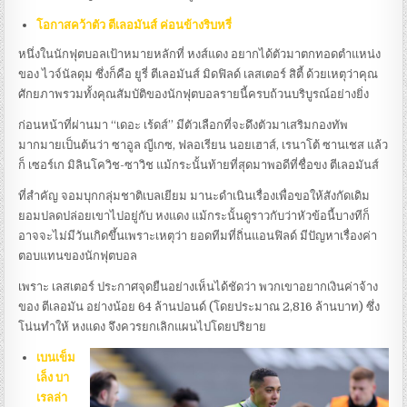
โอกาสคว้าตัว ตีเลอมันส์ ค่อนข้างริบหรี่
หนึ่งในนักฟุตบอลเป้าหมายหลักที่ หงส์แดง อยากได้ตัวมาตกทอดตำแหน่ง
ของ ไวจ์นัลดุม ซึ่งก็คือ ยูรี่ ตีเลอมันส์ มิดฟิลด์ เลสเตอร์ สิตี้ ด้วยเหตุว่าคุณ
ศักยภาพรวมทั้งคุณสัมบัติของนักฟุตบอลรายนี้ครบถ้วนบริบูรณ์อย่างยิ่ง
ก่อนหน้าที่ผ่านมา “เดอะ เร้ดส์” มีตัวเลือกที่จะดึงตัวมาเสริมกองทัพ
มากมายเป็นต้นว่า ซาอูล ญีเกซ, ฟลอเรียน นอยเฮาส์, เรนาโต้ ซานเชส แล้ว
ก็ เซอร์เก มิลินโควิช-ซา​วิช แม้กระนั้นท้ายที่สุดมาพอดีที่ชื่อขง ตีเลอมันส์
ที่สำคัญ จอมบุกกลุ่มชาติเบลเยียม มานะดำเนินเรื่องเพื่อขอให้สังกัดเดิม
ยอมปลดปล่อยเขาไปอยู่กับ หงแดง แม้กระนั้นดูราวกับว่าหัวข้อนี้บางทีก็
อาจจะไม่มีวันเกิดขึ้นเพราะเหตุว่า ยอดทีมที่ถิ่นแอนฟิลด์ มีปัญหาเรื่องค่า
ตอบแทนของนักฟุตบอล
เพราะ เลสเตอร์ ประกาศจุดยืนอย่างเห็นได้ชัดว่า พวกเขาอยากเงินค่าจ้าง
ของ ตีเลอมัน อย่างน้อย 64 ล้านปอนด์ (โดยประมาณ 2,816 ล้านบาท) ซึ่ง
โน่นทำให้ หงแดง จึงควรยกเลิกแผนไปโดยปริยาย
เบนเข็ม
เล็ง บา
เรลล่า