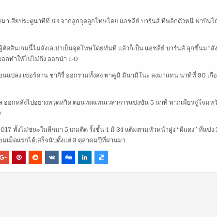
เสียประตูนาทีที่ 83 จากลูกจุดลูกโทษโดย แอชลี่ย์ บาร์นส์ ที่พลิกตัวหนี ฟาบินโญ
ตัดสินเกมนี้ไม่ลังเลเป่าเป็นจุดโทษโดยทันที แล้วก็เป็น แอชลี่ย์ บาร์นส์ ลุกขึ้นมาส
บอลทำให้ไปไม่ถึง ออกนำ 1-0
่ยนแปลง เชอร์ดาน ชากิรี่ ออกรวมทั้งส่ง ทาคูมิ มินามิโนะ ลงมาแทน นาทีที่ 90 เก
แม็คนีล ออกหลังไปอย่างหวุดหวิด ตอนทดแทนเวลาการแข่งขัน 5 นาที พากเพียรจู่โจมหว
0
7 ทั้งไม่ชนะในลีกมา 5 เกมติด รั้งชั้น 4 มี 34 แต้มตามหัวหน้าฝูง “ผีแดง” ที่แข่ง 
มเม็ดแรกได้เสร็จนับตั้งแต่ 3 ตุลาคมปีที่ผ่านมา