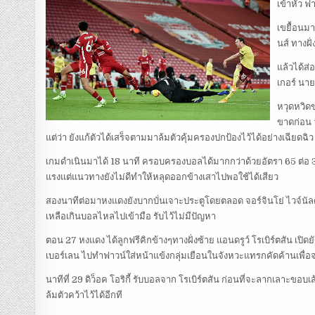
เข้าหัว ฟ
เขยื้อนมา
นส์ ทางฝ
แล้วได้ส่
เกอร์ นาย
หวุดหวิดข
ขาดก่อน ว
แต่ว่า ยังแก้ตัวได้เสร็จตามมาล้มตัวคุ้มครองปกป้องไว้ได้อย่างเฉียดฉิว
เกมดำเนินมาได้ 18 นาที ครอบครองบอลได้มากกว่าด้วยอัตรา 65 ต่อ 35 
แรงแต่แนวทางยังไม่ดีทำให้หลุดออกข้างเสาไปพอใช้ได้เสียว
สองนาทีต่อมาหงแดงยังบากบั่นเจาะประตูโดยตลอด จอร์จินโย่ ไวจ์นัล
เหลือเกินบอลไหลไปเข้ามือ รับไว้ไม่มีปัญหา
ตอน 27 หงแดง ได้ลูกฟรีคิกข้างๆทางฝั่งซ้าย แอนดรูว์ โรเบิร์ตสัน เปิดย
เบอร์เลน ไปทำฟาวน์ใส่หน้าแข้งกลุ่มเยือนในจังหวะแทรกคัดค้านเพื่
นาทีที่ 29 ดิว็อค โอริกี้ รับบอลจาก โรเบิร์ตสัน ก่อนที่จะลากเลาะขอบ
ล้มตัวคว้าไว้ได้อีกที