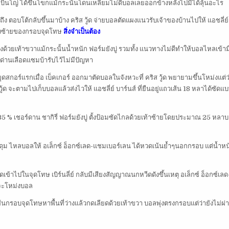
าบินโญ่ ได้ขึ้นโขกแม้กระนั้นโดนเหลี่ยมไม่ดีบอลเลยออกข้างหลังไปมิได้ลุ้นอะไร
ถึง ตอบโต้กลับขึ้นมาบ้าง คริส วู้ด จ่ายบอลตัดแผงแนวรับเจ้าของบ้านไปให้ แอชลี่ย์
ั่งซ้ายของกรอบจุดโทษ
สิ่งจำเป็นต้อง
องด้วยเท้าขวาแม้กระนั้นน้ำหนัก ฟอร์มยังบู่ รวมทั้ง แนวทางไม่ดีทำให้บอลไหลเข้าม
ด่านเลือดแซมบ้ารับไว้ไม่มีปัญหา
ุดสกอร์แรกเมื่อ เบ็คเกอร์ ออกมาตัดบอลในจังหวะที่ คริส วู้ด พยายามขึ้นโหม่งแต่ว
ู้ด จะตามไปเก็บบอลแล้วส่งไวให้ แอชลี่ย์ บาร์นส์ ที่ยืนอยู่แถวเส้น 18 หลาได้ซัดแ
% เชอร์ดาน ชากิรี่ ฟอร์มยังบู่ ตั้งป้อมซัดไกลด้วยเท้าซ้ายโดยประมาณ 25 หลาบ
ดุม ไหลบอลให้ อเล็กซ์ อ็อกซ์เลด-แชมเบอร์เลน ได้หวดเน้นย้ำๆนอกกรอบ แต่น้ำหน
ัดเข้าไปในจุดโทษ เบิร์นลี่ย์ กลับมีเสียงสัญญาณนกหวีดดังขึ้นเหตุ อเล็กซ์ อ็อกซ์เ
อจะโหม่งบอล
เส้นกรอบจุดโทษหาพื้นที่ว่างแล้วกดเลียดด้วยเท้าขวา บอลพุ่งตรงกรอบแต่ว่ายังไม่ผ่าน