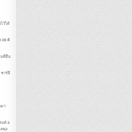
ไว้ได้
 38 ติ
นที่ยืน
ชาร์ลี
ืนมา
รนท์ อ
ลพุ่ง