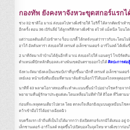
กองทัพ ยังคงหาจังหวะขุดสกอร์แรกไ
ช่วง 32 ซาดิโอ มาเน่ ส่งบอลไปทางฝั่งซ้ายให้ โอริกี้ ได้ลากตัดเข้าเท้
อีกครั้ง ตอน 36 เบิร์นลี่ย์ ได้ลูกฟรีคิกทางฝั่งซ้าย ดไวท์ แม็คนีล โยนโ
แต่ว่าบอลดันเด้งไปเข้าทาง ร็อบ เบรดี้ ได้กดจังๆแต่ว่าราวกับจะโดนไม่
อาโก้ อัลคันทาร่า ส่งบอลให้ เทรนท์ อเล็กซานเดอร์-อาร์โนลด์ ได้เ
2 นาทีถัดมาเจ้าบ้านได้ลุ้นอีกที มาเน่ ส่งบอลไปให้ แอนดรูว์ โรเบิร์ตส
ตำแหน่งดีปักหลักตีบอลสะสางพ้นเขตอันตรายออกไปได้
ศิลปะการต่อสู้ญ
จังหวะถัดมายังคงเป็นแชมป์เก่าที่บุกขึ้นมาอีกที เทรนท์ อเล็กซานเดอ
เทย์เลอ หน้าแข้งทีมเยี่ยมที่ตามมาล้มตัวบล็อกไว้ได้บอลไถลหลุดออก
นาทีที่ 43 พลาดโอกาสทองที่จะทำคะแนนขึ้นนำไปอย่างโชคร้ายจากจัง
พยายามคืนผู้รักษาประตูแต่เตะโดนเหลี่ยมไม่ดีทำให้ ดิว็อค ที่วิ่งต
ก่อนที่จะหลุดคนเดียวไปดวล โดย ตกลงใจเลือกยิงมุมบนดูเหมือนโชคจะไ
คว้าเข้ามือไว้ได้อย่างเฉียดฉิว
จบครึ่งแรก เจ้าถิ่นที่เป็นไปได้มากกว่า ยังเปิดสกอร์แรกมิได้เสมอ อยู
เล็กซานเดอร์-อาร์โนลด์ หลุดขึ้นไปเปิดบอลในจุดโทษ ทางฝั่งขวาก่อนไ