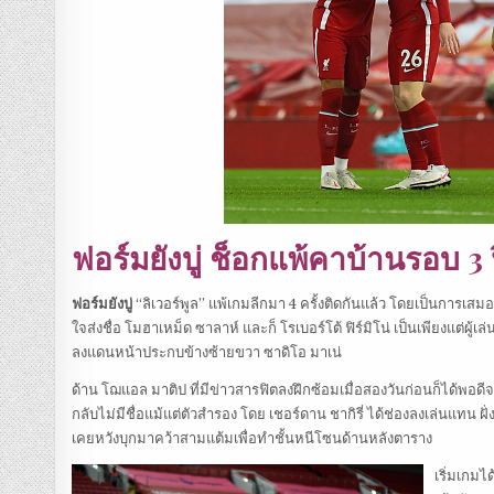
ฟอร์มยังบู่ ช็อกแพ้คาบ้านรอบ 3 
ฟอร์มยังบู่
“ลิเวอร์พูล” แพ้เกมลีกมา 4 ครั้งติดกันแล้ว โดยเป็นการเสมอ
ใจส่งชื่อ โมฮาเหม็ด ซาลาห์ และก็ โรเบอร์โต้ ฟิร์มิโน่ เป็นเพียงแต่ผู้เ
ลงแดนหน้าประกบข้างซ้ายขวา ซาดิโอ มาเน่
ด้าน โฌแอล มาติป ที่มีข่าวสารฟิตลงฝึกซ้อมเมื่อสองวันก่อนก็ได้พอ
กลับไม่มีชื่อแม้แต่ตัวสำรอง โดย เชอร์ดาน ชากิรี่ ได้ช่องลงเล่นแทน ฝ
เคยหวังบุกมาคว้าสามแต้มเพื่อทำชั้นหนีโซนด้านหลังตาราง
เริ่มเกมไ