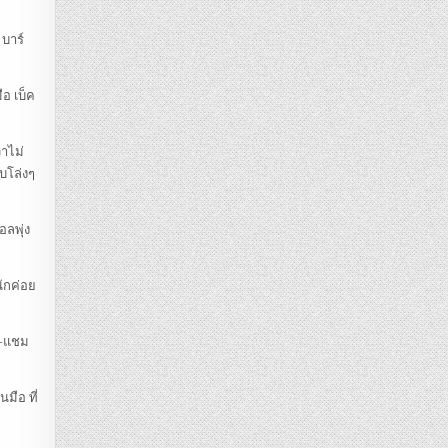
 บาร์
ือ เบ็ค
่าไม่
บบโล่งๆ
อลพุ่ง
ักค่อย
ลด-แชม
มือ ที่