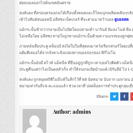
ต่อยบอลออกไปพ้นเขตอันตราย
หงส์แดง ที่ครอบครองเกมได้เกือบทั้งหมดและก็โหมบุกเพลิดเพลินๆกลับมา
เข้าไปสัมผัสบอลหนี อลีสซง เบ็คเกอร์ ที่จะตามมาคว้าบอล
ดูบอลสด
แม้กระนั้นช้ากว่ากลายเป็นไปปัดโดนปลายเท้า บาร์นส์ ล้มลง ไมค์ ดีน ผู้
ไม่เหลือโดย อลีสซง ทายใจถูกทางแม้กระนั้นด้วยความแรงของลูกฟุต
ภายหลังเสียประตู คล็อปป์ ส่งไผ่ใบในที่สุดลงมาหวังเรียกสกอร์โดยเปลี
แต้มตีเสมอได้จากจังหวะยิงแปลงทางบอลจ่อๆของ ฟิร์ไม่โน่
แม้กระนั้นยังมี ดไวท์ แม็คนีล ที่ยืนอยู่ถูกที่ถูกเวลาบอลไปติดตัว 
ประตูคืนแต่ว่าไม่เป็นผลสำเร็จ ทำให้จบเกมเปิดบ้านแพ้ เบิร์นลี่ย์ ไป 1-
หงส์แดง ถูกหยุดสถิติไม่มีแพ้ในลีกไว้ที่ 68 นัดหมาย นับจาก เมษายน 201
หมายเท่ากันถึง 6 คะแนนแล้ว ช่วงเวลาที่ ปลดล็อคการทำประตูกลุ่มเยี่ย
Share:
Author:
admins