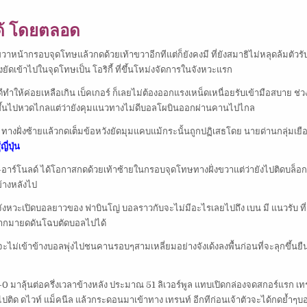
ด้ โดยตลอด
าขวาหน้ากรอบจุดโทษแล้วกดด้วยเท้าขวาอีกทีแต่ก็ยังคงมี ที่ยังสมาธิไม่หลุดล้มตัวรับ
ด่งยัดเข้าไปในจุดโทษเป็น โอริกี้ ที่ขึ้นโหม่งจัดการในจังหวะแรก
ดีทำให้ค่อยเหลือเกิน เบ็คเกอร์ ก็เลยไม่ต้องออกแรงเหน็ดเหนื่อยรับเข้ามือสบาย ช่วง
พิ่มขึ้นไปหวดไกลแต่ว่ายังคุมแนวทางไม่ดีบอลโผบินออกผ่านคานไปไกล
ัน ทางฝั่งซ้ายแล้วกดเต็มข้อหวังยัดมุมแคบแม้กระนั้นถูกปฏิเสธโดย นายด่านกลุ่มเยือ
ี่ปุ่น
ร์-อาร์โนลด์ ได้โอกาสกดด้วยเท้าซ้ายในกรอบจุดโทษทางฝั่งขวาแต่ว่ายังไปติดบล็อก 
ข้างหลังไป
หวะเปิดบอลยาวของ ฟาบินโญ่ บอลราวกับจะไม่มีอะไรเลยไปถึง เบน มี แนวรับ ที่
ามมากมายดดันโฉบตัดบอลไปได้
ม่เข้าข้างบอลพุ่งไปชนคานรอบๆสามเหลี่ยมอย่างจังเด้งลงพื้นก่อนที่จะลุกขึ้นย
่ 0-0 มาลุ้นต่อครึ่งเวลาข้างหลัง ประมาณ 51 ลิเวอร์พูล แทบเปิดกล่องจดสกอร์แรก เท
ปติด ดไวท์ แม็คนีล แล้วกระดอนมาเข้าทาง เทรนท์ อีกทีก่อนเจ้าตัวจะได้กดย้ำๆบอ