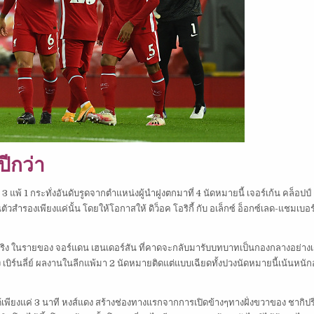
ปีกว่า
 3 แพ้ 1 กระทั่งอันดับรูดจากตำแหน่งผู้นำฝูงตกมาที่ 4 นัดหมายนี้ เจอร์เก้น คล็อปป
ล่นตัวสำรองเพียงแค่นั้น โดยให้โอกาสให้ ดิว็อค โอริกี้ กับ อเล็กซ์ อ็อกซ์เลด-แชมเบอ
ดีจริง ในรายของ จอร์แดน เฮนเดอร์สัน ที่คาดจะกลับมารับบทบาทเป็นกองกลางอย่างเ
ั่ง เบิร์นลี่ย์ ผลงานในลีกแพ้มา 2 นัดหมายติดแต่แบบเฉียดทั้งปวงนัดหมายนี้เน้นหนัก
ด้เพียงแค่ 3 นาที หงส์แดง สร้างช่องทางแรกจากการเปิดข้างๆทางฝั่งขวาของ ชากิปรี