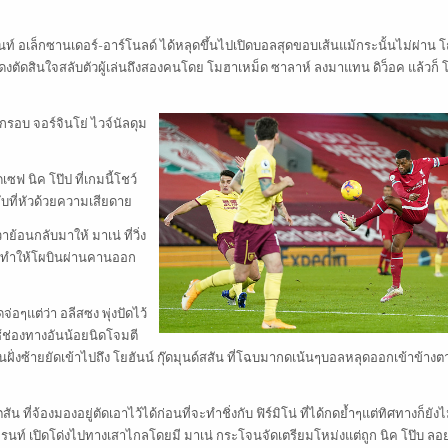
นท์ อเล็กซานเดอร์-อาร์โนลด์ ได้หลุดขึ้นไปเปิดบอลสุดขอบเส้นแม้กระนั้นไม่ผ่าน
งตัดสินใจสลับตัวผู้เล่นถึงสองคนโดย โมฮาเหม็ด ซาลาห์ ลงมาแทน ดิว็อค แล้วก็ โ
กรอบ จอร์จินโย่ ไวจ์นัลดุม
ซฟ นิค โป๊ป ที่เกมนี้โชว์
ับที่หัวด้วยความเสียดาย
้อนกลับมาให้ มาเน่ ที่วิ่ง
อลทำให้โผบินผ่านคานออก
จ่อๆแต่ว่า อลีสซง พุ่งปัดไว้
ช้ช่องทางอันน้อยนิดโจมตี
ฝั่งซ้ายยัดเข้าไปถึง โยฮันน์ กุ๊ดมุนด์สสัน ที่โฉบมากดเน้นๆบอลหลุดออกเข้าข้างต
ที่จ้องมองอยู่ตัดเอาไว้ได้ก่อนที่จะทำชิ่งกับ ฟิร์มิโน่ ที่ได้กดย้ำๆแต่ทิศทางก็ยังไม
รนท์ เปิดโด่งไปทางเสาไกลโดยมี มาเน่ กระโจนจัดเตรียมโหม่งแต่ถูก นิค โป๊บ ลอ