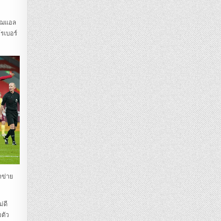
 โฌแอล
รเบอร์
าข่าย
่ดี
ยตัว