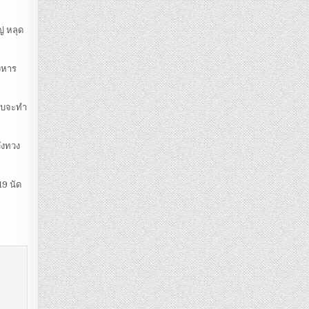
่ หลุด
ังหาร
ือบจะทำ
ังทวง
19 นัด