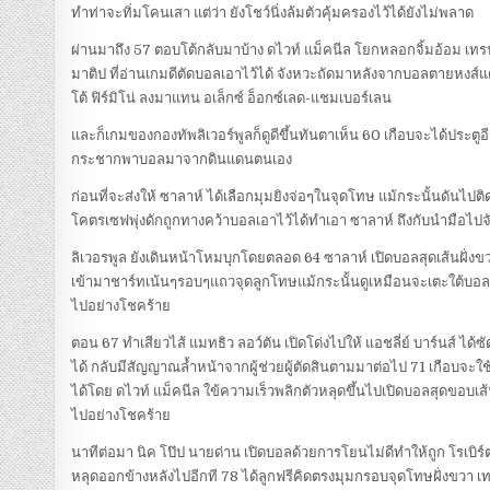
ทำท่าจะทิ่มโคนเสา แต่ว่า ยังโชว์นิ่งล้มตัวคุ้มครองไว้ได้ยังไม่พลาด
ผ่านมาถึง 57 ตอบโต้กลับมาบ้าง ดไวท์ แม็คนีล โยกหลอกจิ้มอ้อม เทร
มาติป ที่อ่านเกมดีตัดบอลเอาไว้ได้ จังหวะถัดมาหลังจากบอลตายหงส์แด
โต้ ฟิร์มิโน่ ลงมาแทน อเล็กซ์ อ็อกซ์เลด-แชมเบอร์เลน
และก็เกมของกองทัพลิเวอร์พูลก็ดูดีขึ้นทันตาเห็น 60 เกือบจะได้ประตูอี
กระชากพาบอลมาจากดินแดนตนเอง
ก่อนที่จะส่งให้ ซาลาห์ ได้เลือกมุมยิงจ่อๆในจุดโทษ แม้กระนั้นดันไปติดเ
โคตรเซฟพุ่งดักถูกทางคว้าบอลเอาไว้ได้ทำเอา ซาลาห์ ถึงกับนำมือไปจ
ลิเวอรพูล ยังเดินหน้าโหมบุกโดยตลอด 64 ซาลาห์ เปิดบอลสุดเส้นฝั่งขวาย
เข้ามาชาร์ทเน้นๆรอบๆแถวจุดลูกโทษแม้กระนั้นดูเหมือนจะเตะใต้บ
ไปอย่างโชคร้าย
ตอน 67 ทำเสียวไส้ แมทธิว ลอว์ตัน เปิดโด่งไปให้ แอชลี่ย์ บาร์นส์ ได้ซัด
ได้ กลับมีสัญญาณล้ำหน้าจากผู้ช่วยผู้ตัดสินตามมาต่อไป 71 เกือบจะใ
ได้โดย ดไวท์ แม็คนีล ใข้ความเร็วพลิกตัวหลุดขึ้นไปเปิดบอลสุดขอบเส้น
ไปอย่างโชคร้าย
นาทีต่อมา นิค โป๊ป นายด่าน เปิดบอลด้วยการโยนไม่ดีทำให้ถูก โรเบิร์ตสัน 
หลุดออกข้างหลังไปอีกที 78 ได้ลูกฟรีคิดตรงมุมกรอบจุดโทษฝั่งขวา เท