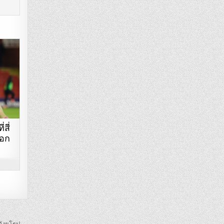
สี่
ออก