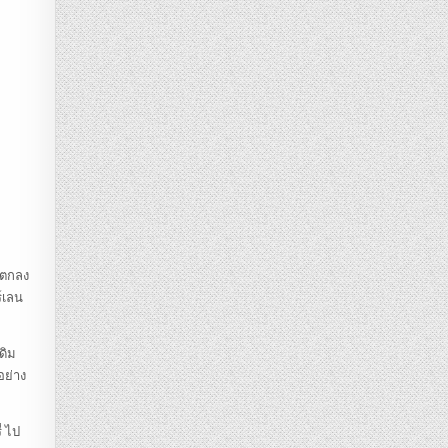
์ ตกลง
ร์เลน
ดิม
อย่าง
่ ไป