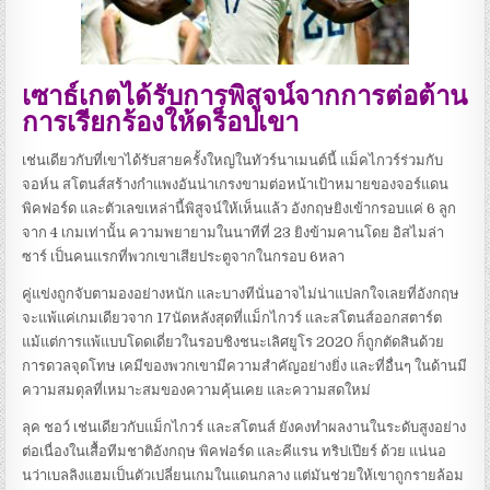
เซาธ์เกตได้รับการพิสูจน์จากการต่อต้าน
การเรียกร้องให้ดร็อปเขา
เช่นเดียวกับที่เขาได้รับสายครั้งใหญ่ในทัวร์นาเมนต์นี้ แม็คไกวร์ร่วมกับ
จอห์น สโตนส์สร้างกำแพงอันน่าเกรงขามต่อหน้าเป้าหมายของจอร์แดน
พิคฟอร์ด และตัวเลขเหล่านี้พิสูจน์ให้เห็นแล้ว
อังกฤษยิงเข้ากรอบแค่ 6 ลูก
จาก 4 เกมเท่านั้น ความพยายามในนาทีที่ 23 ยิงข้ามคานโดย อิสไมล่า
ซาร์ เป็นคนแรกที่พวกเขาเสียประตูจากในกรอบ 6หลา
คู่แข่งถูกจับตามองอย่างหนัก และบางทีนั่นอาจไม่น่าแปลกใจเลยที่อังกฤษ
จะแพ้แค่เกมเดียวจาก 17นัดหลังสุดที่แม็กไกวร์ และสโตนส์ออกสตาร์ต
แม้แต่การแพ้แบบโดดเดี่ยวในรอบชิงชนะเลิศยูโร 2020 ก็ถูกตัดสินด้วย
การดวลจุดโทษ
เคมีของพวกเขามีความสําคัญอย่างยิ่ง และที่อื่นๆ ในด้านมี
ความสมดุลที่เหมาะสมของความคุ้นเคย และความสดใหม่
ลุค ชอว์ เช่นเดียวกับแม็กไกวร์ และสโตนส์ ยังคงทําผลงานในระดับสูงอย่าง
ต่อเนื่องในเสื้อทีมชาติอังกฤษ พิคฟอร์ด และคีแรน ทริปเปียร์ ด้วย
แน่นอ
นว่าเบลลิงแฮมเป็นตัวเปลี่ยนเกมในแดนกลาง แต่มันช่วยให้เขาถูกรายล้อม