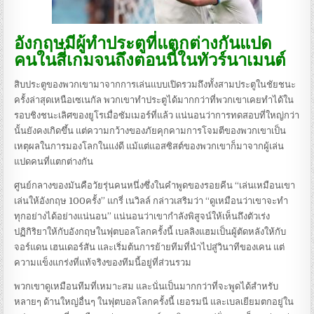
อังกฤษมีผู้ทําประตูที่แตกต่างกันแปด
คนในสี่เกมจนถึงตอนนี้ในทัวร์นาเมนต์
สิบประตูของพวกเขามาจากการเล่นแบบเปิดรวมถึงทั้งสามประตูในชัยชนะ
ครั้งล่าสุดเหนือเซเนกัล
พวกเขาทําประตูได้มากกว่าที่พวกเขาเคยทําได้ใน
รอบชิงชนะเลิศของยูโรเมื่อซัมเมอร์ที่แล้ว แน่นอนว่าการทดสอบที่ใหญ่กว่า
นั้นยังคงเกิดขึ้น แต่ความกว้างของภัยคุกคามการโจมตีของพวกเขาเป็น
เหตุผลในการมองโลกในแง่ดี แม้แต่แอสซิสต์ของพวกเขาก็มาจากผู้เล่น
แปดคนที่แตกต่างกัน
ศูนย์กลางของมันคือวัยรุ่นคนหนึ่งซึ่งในคําพูดของรอยคีน “เล่นเหมือนเขา
เล่นให้อังกฤษ 100ครั้ง” แกรี่ เนวิลล์ กล่าวเสริมว่า “ดูเหมือนว่าเขาจะทํา
ทุกอย่างได้อย่างแน่นอน”
แน่นอนว่าเขากําลังพิสูจน์ให้เห็นถึงตัวเร่ง
ปฏิกิริยาให้กับอังกฤษในฟุตบอลโลกครั้งนี้ เบลลิงแฮมเป็นผู้ตัดหลังให้กับ
จอร์แดน เฮนเดอร์สัน และเริ่มต้นการย้ายทีมที่นําไปสู่วินาทีของเคน แต่
ความแข็งแกร่งที่แท้จริงของทีมนี้อยู่ที่ส่วนรวม
พวกเขาดูเหมือนทีมที่เหมาะสม และนั่นเป็นมากกว่าที่จะพูดได้สําหรับ
หลายๆ ด้านใหญ่อื่นๆ ในฟุตบอลโลกครั้งนี้
เยอรมนี และเบลเยียมตกอยู่ใน