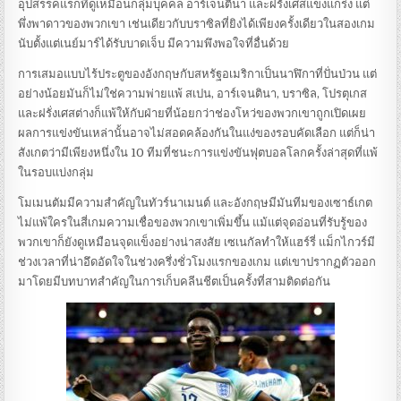
อุปสรรคแรกที่ดูเหมือนกลุ่มบุคคล อาร์เจนตินา และฝรั่งเศสแข็งแกร่ง แต่
พึ่งพาดาวของพวกเขา เช่นเดียวกับบราซิลที่ยิงได้เพียงครั้งเดียวในสองเกม
นับตั้งแต่เนย์มาร์ได้รับบาดเจ็บ
มีความพึงพอใจที่อื่นด้วย
การเสมอแบบไร้ประตูของอังกฤษกับสหรัฐอเมริกาเป็นนาฬิกาที่ปั่นป่วน แต่
อย่างน้อยมันก็ไม่ใช่ความพ่ายแพ้ สเปน, อาร์เจนตินา, บราซิล, โปรตุเกส
และฝรั่งเศสต่างก็แพ้ให้กับฝ่ายที่น้อยกว่าช่องโหว่ของพวกเขาถูกเปิดเผย
ผลการแข่งขันเหล่านั้นอาจไม่สอดคล้องกันในแง่ของรอบคัดเลือก แต่ก็น่า
สังเกตว่ามีเพียงหนึ่งใน 10 ทีมที่ชนะการแข่งขันฟุตบอลโลกครั้งล่าสุดที่แพ้
ในรอบแบ่งกลุ่ม
โมเมนตัมมีความสําคัญในทัวร์นาเมนต์ และอังกฤษมีมันทีมของเซาธ์เกต
ไม่แพ้ใครในสี่เกมความเชื่อของพวกเขาเพิ่มขึ้น
แม้แต่จุดอ่อนที่รับรู้ของ
พวกเขาก็ยังดูเหมือนจุดแข็งอย่างน่าสงสัย
เซเนกัลทำให้แฮร์รี่ แม็กไกวร์มี
ช่วงเวลาที่น่าอึดอัดใจในช่วงครึ่งชั่วโมงแรกของเกม แต่เขาปรากฏตัวออก
มาโดยมีบทบาทสำคัญในการเก็บคลีนชีตเป็นครั้งที่สามติดต่อกัน