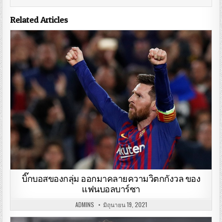
Related Articles
บิ๊กบอสของกลุ่ม ออกมาคลายความวิตกกังวล ของ
แฟนบอลบาร์ซา
ADMINS
มิถุนายน 19, 2021