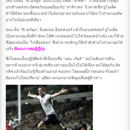
เล่น-กุนซือ “ลิเวอร์พูล” ย้อนไปในปี 1988 “แกซซ่า ” กำลังเป็นดาวรุ่งพุ่ง
แรงข้างหลังระเบิดฟอร์มยอดเยี่ยมกับ “สาลิกาดง” นิวคาสเซิ่ล ยูไนเต็ด
ทำให้มีสมาคมชั้นแนวหน้าในอังกฤษ หมายมั่นอยากได้เขาไปร่วมกองทัพ
มากไม่น้อยเลยทีเดียว
ขณะนั้น “ลิเวอร์พูล”, ท็อตแน่ม ฮ็อทสเปอร์ แล้วก็แมนเชสเตอร์ ยูไนเต็ด
เป็นสามกลุ่มเต็งที่กำลังจะได้ตัว แกสคอยน์ ไปโชว์เพลงหน้าแข้ง และก็ท้าย
ที่สุดแปลงเป็น “ไก่เดือยทอง” ซึ่งสามารถชักจูงให้เจ้าตัวย้ายไปร่วมกลุ่มได้
เสร็จ
ศิลปะการต่อสู้ญี่ปุ่น
ซึ่งในตอนนั้นปฏิบัติหน้าที่เป็นกุนซือ “เดอะ เร้ดส์” “ผมไม่ต้องการที่จะ
อยากย้ายออกจากนิวคาสเซิ่ล แต่ว่าผมเป็นไปไม่ได้เลือก ผมได้คุยกับ ดัล
กลิช แล้วก็ผมไม่รู้เรื่องคำบอกเล่าของเขา โดยเหตุนี้การสนทนาก็เลยจำ
ต้องจบไปโดยปริยาย” อดีตกาลกองกลางเชิงสูงเลือดผู้ดี กล่าว