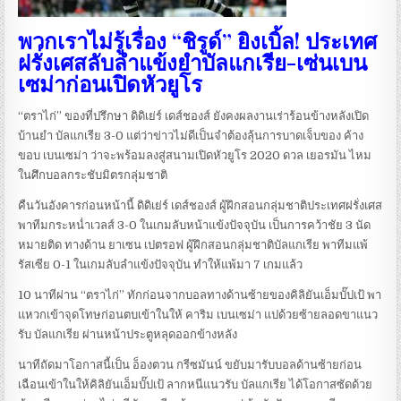
พวกเราไม่รู้เรื่อง “ชิรูด์” ยิงเบิ้ล! ประเทศ
ฝรั่งเศสลับลำแข้งยำบัลแกเรีย-เซ่นเบน
เซม่าก่อนเปิดหัวยูโร
“ตราไก่” ของที่ปรึกษา ดิดิเย่ร์ เดส์ชองส์ ยังคงผลงานเร่าร้อนข้างหลังเปิด
บ้านยำ บัลแกเรีย 3-0 แต่ว่าข่าวไม่ดีเป็นจำต้องลุ้นการบาดเจ็บของ ค้าง
ขอบ เบนเซม่า ว่าจะพร้อมลงสู่สนามเปิดหัวยูโร 2020 ดวล เยอรมัน ไหม
ในศึกบอลกระชับมิตรกลุ่มชาติ
คืนวันอังคารก่อนหน้านี้ ดิดิเย่ร์ เดส์ชองส์ ผู้ฝึกสอนกลุ่มชาติประเทศฝรั่งเศส
พาทีมกระหน่ำเวลส์ 3-0 ในเกมลับหน้าแข้งปัจจุบัน เป็นการคว้าชัย 3 นัด
หมายติด ทางด้าน ยาเซน เปตรอฟ ผู้ฝึกสอนกลุ่มชาติบัลแกเรีย พาทีมแพ้
รัสเซีย 0-1 ในเกมลับลำแข้งปัจจุบัน ทำให้แพ้มา 7 เกมแล้ว
10 นาทีผ่าน “ตราไก่” ทักก่อนจากบอลทางด้านซ้ายของคิลิยันเอ็มบั๊ปเป้ พา
แหวกเข้าจุดโทษก่อนตบเข้าในให้ คาริม เบนเซม่า แปด้วยซ้ายลอดขาแนว
รับ บัลแกเรีย ผ่านหน้าประตูหลุดออกข้างหลัง
นาทีถัดมาโอกาสนี้เป็น อ็องตวน กรีซมันน์ ขยับมารับบอลด้านซ้ายก่อน
เฉือนเข้าในให้คิลิยันเอ็มบั๊ปเป้ ลากหนีแนวรับ บัลแกเรีย ได้โอกาสซัดด้วย