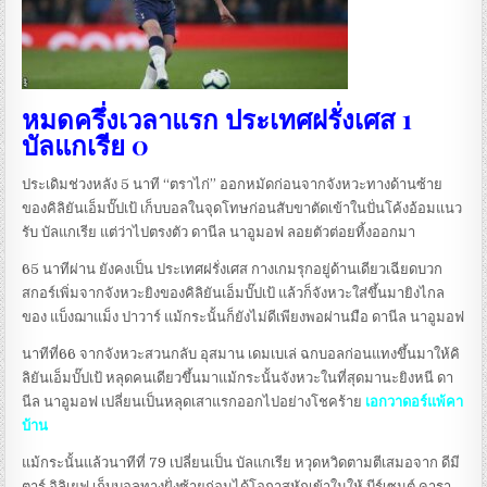
หมดครึ่งเวลาแรก ประเทศฝรั่งเศส 1
บัลแกเรีย 0
ประเดิมช่วงหลัง 5 นาที “ตราไก่” ออกหมัดก่อนจากจังหวะทางด้านซ้าย
ของคิลิยันเอ็มบั๊ปเป้ เก็บบอลในจุดโทษก่อนสับขาตัดเข้าในปั่นโค้งอ้อมแนว
รับ บัลแกเรีย แต่ว่าไปตรงตัว ดานีล นาอูมอฟ ลอยตัวต่อยทิ้งออกมา
65 นาทีผ่าน ยังคงเป็น ประเทศฝรั่งเศส กางเกมรุกอยู่ด้านเดียวเฉียดบวก
สกอร์เพิ่มจากจังหวะยิงของคิลิยันเอ็มบั๊ปเป้ แล้วก็จังหวะใส่ขึ้นมายิงไกล
ของ แบ็งฌาแม็ง ปาวาร์ แม้กระนั้นก็ยังไม่ดีเพียงพอผ่านมือ ดานีล นาอูมอฟ
นาทีที่66 จากจังหวะสวนกลับ อุสมาน เดมเบเล่ ฉกบอลก่อนแทงขึ้นมาให้คิ
ลิยันเอ็มบั๊ปเป้ หลุดคนเดียวขึ้นมาแม้กระนั้นจังหวะในที่สุดมานะยิงหนี ดา
นีล นาอูมอฟ เปลี่ยนเป็นหลุดเสาแรกออกไปอย่างโชคร้าย
เอกวาดอร์แพ้คา
บ้าน
แม้กระนั้นแล้วนาทีที่ 79 เปลี่ยนเป็น บัลแกเรีย หวุดหวิดตามตีเสมอจาก ดีมี
ตาร์ อิลิเยฟ เก็บบอลทางฝั่งซ้ายก่อนได้โอกาสหักเข้าในให้ บีร์เซนต์ คารา