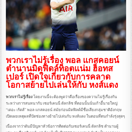
พวกเราไม่รู้เรื่อง พอล แกสคอยน์
ตำนานมิดฟิดล์ท็อตแน่ม ฮ็อทส
เปอร์ เปิดใจเกี่ยวกับการคลาด
โอกาสย้ายไปเล่นให้กับ หงส์แดง
พวกเราไม่รู้เรื่อง
โดยงานนี้จะต้องพูดว่าคือเรื่องของความไม่รู้เรื่องกัน
ระหว่างการสนทนากับ เซอร์เคนนี่ ดัลกลิช ที่ตอนนั้นนั่นเก้าอี้นายใหญ่
“เดอะ เร้ดส์” พอล แกสคอยน์ สมัยก่อนมิดฟิลด์มีชื่อเสียงกลุ่มชาติอังกฤษ
เปิดเผยเหตุผลที่ปัดช่องทางย้ายไปเล่นกับ หงส์แดง ในตอนที่ตนกำลังรุ่งสุดๆ
เนื่องจากว่าดันมีปัญหาหัวข้อการติดต่อกับเซอร์เคนนี่ ดัลกลิช ตำนานผู้