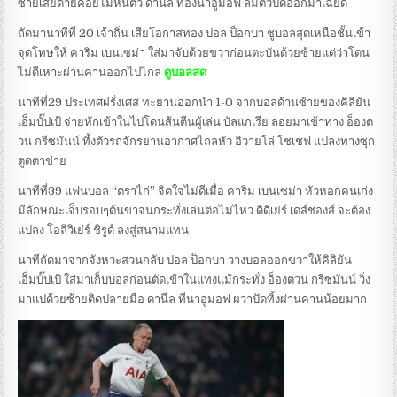
ซ้ายเสียดายค่อยไม่หนีตัว ดานีล ท้องนาอูมอฟ ล้มตัวปัดออกมาเฉียด
ถัดมานาทีที่ 20 เจ้าถิ่น เสียโอกาสทอง ปอล ป็อกบา ชูบอลสุดเหนือชั้นเข้า
จุดโทษให้ คาริม เบนเซม่า ใส่มาจับด้วยขวาก่อนตะบันด้วยซ้ายแต่ว่าโดน
ไม่ดีเหาะผ่านคานออกไปไกล
ดูบอลสด
นาทีที่29 ประเทศฝรั่งเศส ทะยานออกนำ 1-0 จากบอลด้านซ้ายของคิลิยัน
เอ็มบั๊ปเป้ จ่ายหักเข้าในไปโดนส้นตีนผู้เล่น บัลแกเรีย ลอยมาเข้าทาง อ็องต
วน กรีซมันน์ ทิ้งตัวรถจักรยานอากาศไถลหัว อิวายโล่ โชเชฟ แปลงทางซุก
ตูดตาข่าย
นาทีที่39 แฟนบอล “ตราไก่” จิตใจไม่ดีเมื่อ คาริม เบนเซม่า หัวหอกคนเก่ง
มีลักษณะเจ็บรอบๆต้นขาจนกระทั่งเล่นต่อไม่ไหว ดิดิเย่ร์ เดส์ชองส์ จะต้อง
แปลง โอลิวิเย่ร์ ชิรูด์ ลงสู่สนามแทน
นาทีถัดมาจากจังหวะสวนกลับ ปอล ป็อกบา วางบอลออกขวาให้คิลิยัน
เอ็มบั๊ปเป้ ใส่มาเก็บบอลก่อนตัดเข้าในแทงแม้กระทั่ง อ็องตวน กรีซมันน์ วิ่ง
มาแปด้วยซ้ายติดปลายมือ ดานีล ที่นาอูมอฟ ผวาปัดทิ้งผ่านคานน้อยมาก