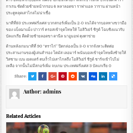
กาเรน ซัดด้วยซ้ายหน้ากรอบ 6 หลาลอดขา ราฟาแอล วาราน ผ่านหน้า
ประตูหลุดเสาไกลไม่น่าเชื่อ
นาทีที่83 ประเทศฝรั่งเศส บวกสกอร์เพิ่มเป็น 2-0 จนได้จากบอลทางขวามือ
ของ แบ็งฌาแม็ง ปาวาร์ ครอสเข้าจุดโทษให้ โอลิวิเย่ร์ ชิรูด์ โฉบชิงแนวรับ
บัลแกเรีย ดีดด้วยซ้ายลอดขา ดานีล นาอูมอฟ ตุงตาข่าย
ด้านหลังเกมนาทีที่ 90 “ตราไก่” ปิดกล่องเป็น 3-0 จากจังหวะติดต่อ
ประสานงานของผู้เล่นสำรอง โตมัส เลอมาร์ พนันบอลเข้าจุดโทษฝั่งซ้ายให้
วิสซาม เบน เยดแดร์ ตบเร็วไปเสาไกลถึง โอลิวิเย่ร์ ชิรูด์ ชาร์จเข้าไปไม่
เหลือ จากนั้นไม่มีสกอร์เพิ่ม จบเกม ประเทศฝรั่งเศส 3 บัลแกเรีย 0
Share:
Author:
admins
Related Articles