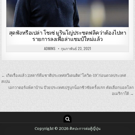
สุดฟังหรือเปล่า โชเซ่ มูรินโญ่ประชดฟลิคว่าต้องไปหา
รายการลงเพื่อล่าแชมป์ใหม่แล้ว
ADMINS
กุมภาพันธ์ 23, 2021
เมนู
← เกิดเรื่องแล้ว 2สตาร์ทีมชาติประเทศสวีเดนติด”โควิด-19″ก่อนดวลประเทศ
นำทาง
สเปน
เอกวาดอร์แพ้คาบ้าน บ๊วยประเทศเปรูบุกน็อกซิวชัยครั้งแรก คัดเลือกบอลโลก
เรื่อง
อเมริกาใต้ →
Copyright © 2026 ศิลปะการต่อสู้ญี่ปุ่น