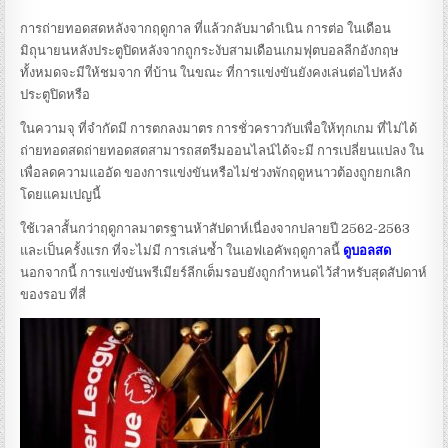
การถ่ายทอดสดหลังจากฤดูกาล ที่แล้วกลับมาดำเนิน การต่อ ในเดือน
มิถุนายนหลังประตูปิดหลังจากถูกระงับสามเดือนเกมฟุตบอลลีกอังกฤษ
ทั้งหมดจะมีให้ชมจาก ที่บ้าน ในขณะ ที่การแข่งขันยังคงเล่นต่อไปหลัง
ประตูปิดหรือ
ในความจุ ที่จำกัดมี การตกลงมาตร การชั่วคราวกับเพื่อให้ทุกเกม ที่ไม่ได้
ถ่ายทอดสดถ่ายทอดสดสามารถสตรีมออนไลน์ได้จะมี การเปลี่ยนแปลง ใน
เพื่อลดความแออัด ของการแข่งขันหรือไม่ช่วงพักฤดูหนาวต้องถูกยกเลิก
โดยแคมเปญนี้
ใช้เวลาสั้นกว่าฤดูกาลมาตรฐานห้าสัปดาห์เนื่องจากปลายปี 2562-2563
และเป็นครั้งแรก ที่จะไม่มี การเล่นซ้ำ ในเอฟเอคัพฤดูกาลนี้
ดูบอลสด
นอกจากนี้ การแข่งขันพรีเมียร์ลีกเต็มรอบยังถูกกำหนดไว้สำหรับสุดสัปดาห์
ของรอบ ที่สี่