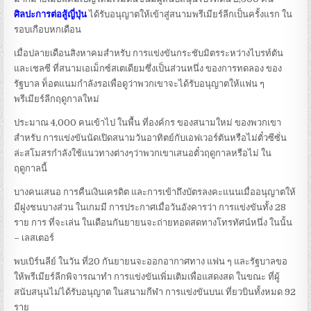
ศิลปะการต่อสู้ญี่ปุ่น
ได้รับอนุญาตให้เข้าสู่สนามพรีเมียร์ลีกเป็นครั้งแรก ใน
รอบเกือบหกเดือน
เมื่อปลายเดือนสิงหาคมสำหรับ การแข่งขันกระชับมิตรระหว่างไบรท์ตัน
และเชลซี ที่สนามเอเม็กซ์สเตเดียมซึ่งเป็นส่วนหนึ่ง ของการทดลอง ของ
รัฐบาล ท็อตแนมกำลังรอเพื่อดูว่าพวกเขาจะได้รับอนุญาตให้แฟน ๆ
พรีเมียร์ลีกฤดูกาลใหม่
ประมาณ 4,000 คนเข้าไป ในพื้น ที่องค์กร ของสนามใหม่ ของพวกเขา
สำหรับ การแข่งขันนัดเปิดสนามวันอาทิตย์กับเอฟเวอร์ตันหรือไม่ตั๋วซีซั่น
ล่ะสโมสรกำลังใช้แนวทางต่างๆว่าพวกเขาเสนอตั๋วฤดูกาลหรือไม่ ใน
ฤดูกาลนี้
บางคนเสนอ การคืนเงินเครดิต และการเข้าถึงบัตรลงคะแนนเมื่ออนุญาตให้
มีฝูงชนบางส่วน ในเกมมี การประกาศเมื่อวันอังคารว่า การแข่งขันทั้ง 28
ราย การ ที่จะเล่น ในเดือนกันยายนจะถ่ายทอดสดทางโทรทัศน์หนึ่ง ในนั้น
– เลสเตอร์
พบเบิร์นลีย์ ในวัน ที่20 กันยายนจะออกอากาศทาง แฟน ๆ และรัฐบาลขอ
ให้พรีเมียร์ลีกพิจารณาทำ การแข่งขันเพิ่มเติมเพื่อแสดงสด ในขณะ ที่ผู้
สนับสนุนไม่ได้รับอนุญาต ในสนามกีฬา การแข่งขันบนเ ที่ยวบินทั้งหมด 92
ราย