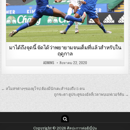
มาได้ถึงจุดนี้ จัดได้ว่าพยายามจนเต็มที่แล้วสำหรับใน
ฤดูกาล
ADMINS
สิงหาคม 22, 2020
เมนู
← สโมสรต่างๆของยุโรป ต้องมีนักเตะสำรองถึง 5 คน
นำทาง
ถูกชะตา ดูประตูของอัลลี่เวลาพบเอฟเวอร์ตัน →
เรื่อง
Copyright © 2026 ศิลปะการต่อสู้ญี่ปุ่น