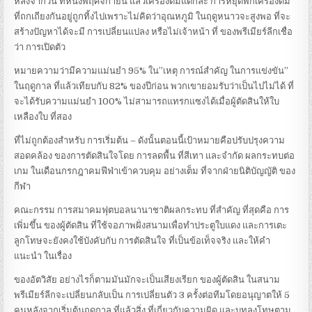
หลังจากวัน ที่หนึ่งพฤศจิกายน แล้วเครื่องดื่มแตกล่ะ การหยุดพักเครื่องดื่ม
ที่ถกเถียงกันอยู่ถูกทิ้งไปเพราะไม่คิดว่าอุณหภูมิ ในฤดูหนาวจะสูงพอ ที่จะ
สร้างปัญหาได้จะมี การเปลี่ยนแปลง หรือไม่เจ้าหน้า ที่ ของพรีเมียร์ลีกเชื่อ
ว่า การเปิดตัว
หมายความว่ามีความแม่นยำ 95% ใน”เหตุ การณ์สำคัญ ในการแข่งขัน”
ในฤดูกาล ที่แล้วเทียบกับ 82% ของปีก่อน พวกเขายอมรับว่าเป็นไปไม่ได้ ที่
จะได้รับความแม่นยำ 100% ไม่สามารถแทรกแซงได้เมื่อผู้ตัดสินให้ใบ
เหลืองใบ ที่สอง
ที่ไม่ถูกต้องสำหรับ การเริ่มต้น – ดังนั้นตอนนี้เป้าหมายคือปรับปรุงความ
สอดคล้อง ของการตัดสินใจโดย การลดพื้น ที่สีเทา และจำกัด ผลกระทบต่อ
เกม ในเดือนกรกฎาคมฟีฟ่าเข้าควบคุม อย่างเต็ม ที่จากฝ่ายนิติบัญญัติ ของ
กีฬา
คณะกรรม การสมาคมฟุตบอลนานาชาติผลกระทบ ที่สำคัญ ที่สุดคือ การ
เพิ่มขึ้น ของผู้ตัดสิน ที่ใช้จอภาพฝั่งสนามเพื่อทำประตูใบแดง และการเตะ
ลูกโทษจะยังคงใช้บังคับกับ การตัดสินใจ ที่เป็นข้อเท็จจริง และให้คำ
แนะนำ ในเรื่อง
ของอัตวิสัย อย่างไรก็ตามมันมักจะเป็นเสียงเรียก ของผู้ตัดสิน ในสนาม
พรีเมียร์ลีกจะเปลี่ยนกลับเป็น การเปลี่ยนตัว 3 ครั้งต่อทีมโดยอนุญาตให้ 5
คนหลังจากเริ่มต้นฤดูกาล ที่แล้วสิ่ง ที่เกี่ยวกับความผิด และบทลงโทษตาม