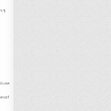
น ซู
นประเทศ
ตสเปอร์