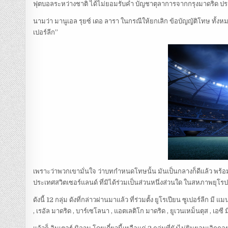
ฟุตบอลระหว่างชาติ ได้ไม่ยอมรับคำ บัญชาตุลาการจากกรุงมาดริด 
นามว่า มานูเอล รุยซ์ เดอ ลารา ในกรณีให้ยกเลิก ข้อบัญญัติโทษ ทั้งห
เปอร์ลีก”
เพราะว่าพวกเขามั่นใจ ว่าบทกำหนดโทษนั้น มันเป็นกลางก็ดีแล้ว พร้อมแ
ประเทศสวิตเซอร์แลนด์ ที่มิได้ร่วมเป็นส่วนหนึ่งส่วนใด ในสหภาพยุโรป น
ดังนี้ 12 กลุ่ม ดังที่กล่าวผ่านมาแล้ว ที่ร่วมตั้ง ยูโรเปียน ซูเปอร์ลีก 
, เรอัล มาดริด , บาร์เซโลนา , แอตเลติโก มาดริด , ยูเวนเหม็นตุส , เอซี 