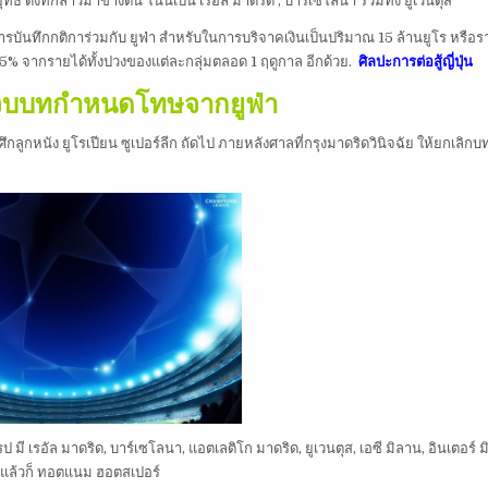
ยุทธ์ ดังที่กล่าวมาข้างต้น โน่นเป็น เรอัล มาดริด , บาร์เซโลนา รวมทั้ง ยูเวนตุส
ารบันทึกกติการ่วมกับ ยูฟ่า สำหรับในการบริจาคเงินเป็นปริมาณ 15 ล้านยูโร หรือร
 5% จากรายได้ทั้งปวงของแต่ละกลุ่มตลอด 1 ฤดูกาล อีกด้วย.
ศิลปะการต่อสู้ญี่ปุ่น
ั่งจบบทกำหนดโทษจากยูฟ่า
ศึกลูกหนัง ยูโรเปียน ซูเปอร์ลีก ถัดไป ภายหลังศาลที่กรุงมาดริดวินิจฉัย ให้ยกเลิกบ
มี เรอัล มาดริด, บาร์เซโลนา, แอตเลติโก มาดริด, ยูเวนตุส, เอซี มิลาน, อินเตอร์ ม
อล แล้วก็ ทอตแนม ฮอตสเปอร์