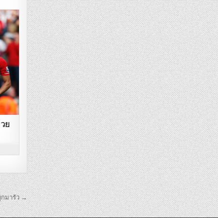
้วย
บุกมารัว →