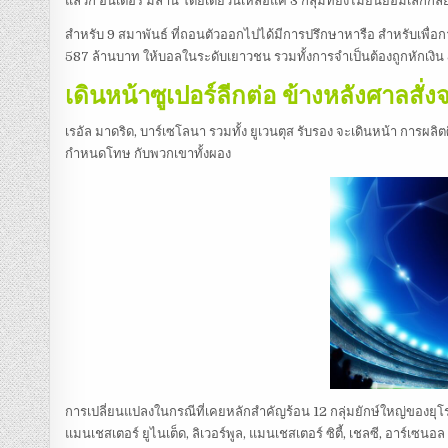
แล้วก็ อินเตอร์ มิลาน โดยเดี๋ยวนี้เหลือแค่ 3 กลุ่มที่ยังไม่ยินยอมเลิกกล
สำหรับ 9 สมาพันธ์ ที่ถอนตัวออกไปได้มีการปรึกษาหารือ สำหรับเพื่อก
587 ล้านบาท ให้บอลในระดับเยาวชน รวมทั้งการจำเป็นต้องถูกหักเงิน
เดินหน้าซูเปอร์ลีกต่อ ข้างหลังศาลส
เรอัล มาดริด, บาร์เซโลนา รวมทั้ง ยูเวนตุส รับรอง จะเดินหน้า การผลิต
กำหนดโทษ กับพวกเขาทั้งผอง
การเปลี่ยนแปลงในกรณีที่เคยหลักสำคัญร้อน 12 กลุ่มยักษ์ใหญ่ของยุโรป 
แมนเชสเตอร์ ยูไนเต็ด, ลิเวอร์พูล, แมนเชสเตอร์ ซิตี้, เชลซี, อาร์เซน