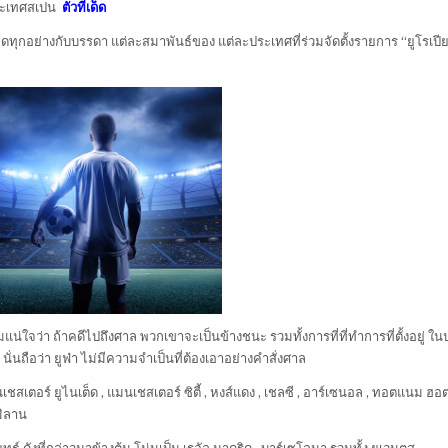
ประเทศสเปน
ตัวทีเด็ด
มดทุกอย่างกับบรรดา แต่ละสมาพันธ์ของ แต่ละประเทศที่ร่วมจัดตั้งรายการ “ยูโรเปีย
น่ใจว่า ถ้าคดีไปถึงศาล พวกเขาจะเป็นข้างชนะ รวมทั้งการที่ที่ทำการที่ตั้งอยู่ ใ
ั่นถือว่า ยูฟ่า ไม่มีความจำเป็นที่ต้องเอาอย่างคำสั่งศาล
มี แมนเชสเตอร์ ยูไนเต็ด , แมนเชสเตอร์ ซิตี้ , หงส์แดง , เชลซี , อาร์เซนอล , ทอตแนม ฮอ
มิลาน