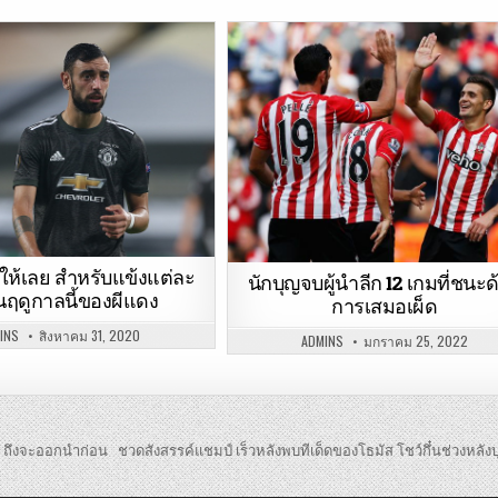
ห้เลย สำหรับแข้งแต่ละ
นักบุญจบผู้นำลีก 12 เกมที่ชนะด
ฤดูกาลนี้ของผีแดง
การเสมอเผ็ด
INS
สิงหาคม 31, 2020
ADMINS
มกราคม 25, 2022
็บ ถึงจะออกนำก่อน
ชวดสังสรรค์แชมป์ เร็วหลังพบทีเด็ดของโธมัส โชว์กึ๋นช่วงหลัง