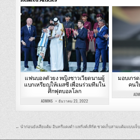
มอบเกรดใ
แฟนบอลตัวยง หญิงชาวเวียดนามผู้
คนใน
แบกเหรียญให้เมสซี เพื่อนร่วมทีมใน
ศึกฟุตบอลโลก
ADM
ADMINS
ธันวาคม 23, 2022
เมนู
← นำก่อนยังเสียแต้ม อินทรีแดงดำ แฟร้งค์เฟิร์ต ชวดเก็บสามแต้มแบบเจ
นำทาง