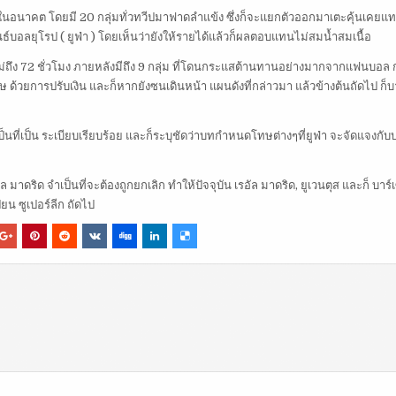
ิดขึ้นในอนาคต โดยมี 20 กลุ่มทั่วทวีปมาฟาดลำแข้ง ซึ่งก็จะแยกตัวออกมาเตะคุ้นเคย
นธ์บอลยุโรป ( ยูฟ่า ) โดยเห็นว่ายังให้รายได้แล้วก็ผลตอบแทนไม่สมน้ำสมเนื้อ
ไม่ถึง 72 ชั่วโมง ภายหลังมีถึง 9 กลุ่ม ที่โดนกระแสต้านทานอย่างมากจากแฟนบอล ก
ด้วยการปรับเงิน และก็หากยังซนเดินหน้า แผนดังที่กล่าวมา แล้วข้างต้นถัดไป ก็บา
ทษ เป็นที่เป็น ระเบียบเรียบร้อย และก็ระบุชัดว่าบทกำหนดโทษต่างๆที่ยูฟ่า จะจัดแจงก
ัล มาดริด จำเป็นที่จะต้องถูกยกเลิก ทำให้ปัจจุบัน เรอัล มาดริด, ยูเวนตุส และก็ บา
ียน ซูเปอร์ลีก ถัดไป