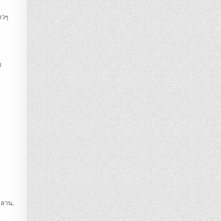
าวๆ
ท
ิลาน,