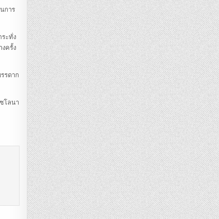
แทนการ
ระทั่ง
งครั้ง
ับบรรดาก
ร์เซโลนา