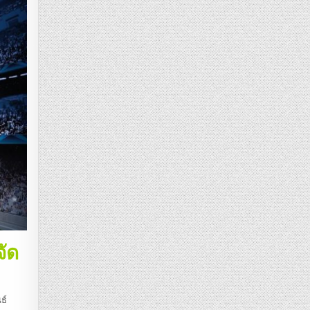
ัด
ธ์