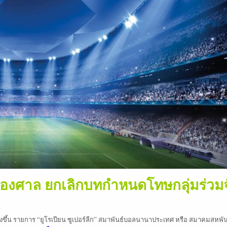
ของศาล ยกเลิกบทกำหนดโทษกลุ่มร่วมจ
่มตั้งขึ้น รายการ “ยูโรเปียน ซูเปอร์ลีก” สมาพันธ์บอลนานาประเทศ หรือ สมาคมสหพัน