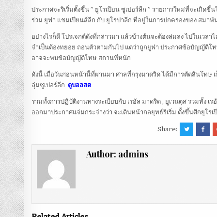
ประกาศจะริเริ่มตั้งขึ้น ” ยูโรเปียน ซูเปอร์ลีก ” รายการใหม่ที่จะเก
ร่วม ยูฟ่า แชมเปียนส์ลีก กับ ยูโรปาลีก ที่อยู่ในการปกครองของ สมาพั
อย่างไรก็ดี โปรเจกต์ดังที่กล่าวมา แล้วข้างต้นจะต้องล่มลง ไปในเวลา
จำเป็นต้องทยอย ถอนตัวตามกันไป แต่ว่าถูกยูฟ่า ประกาศข้อบัญญัติโทษ 
อาจจะพบข้อบัญญัติโทษ สถานที่หนัก
ดังนี้ เมื่อวันก่อนหน้านี้ที่ผ่านมา ศาลที่กรุงมาดริด ได้มีการตัดสินโ
ลุ่มซูเปอร์ลีก
ดูบอลสด
รวมทั้งการปฏิบัติงานทางระเบียบกับ เรอัล มาดริด , ยูเวนตุส รวมทั้ง เรอ
ออกมาประกาศแจ่มกระจ่างว่า จะเดินหน้ากลยุทธ์ริเริ่ม ตั้งขึ้นศึกยูโรเป
Share:
Author:
admins
Related Articles