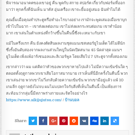
พิจารณาอนาคตของเขาอยู่ คีน พูดกับ สกาย สปอร์ต เกี่ยวกับฟอร์มที่ออก
มาว่า ทุกครั้งที่ฉันเห็น มาคัส อุ่นเครื่อง เขาจะยิ้มอยู่เสมอ ฉันทำไม่ได้
คุณยิ้มเมื่อคุณทำประตูหรือทำอะไรบางอย่าง เรามักจะพูดเสมอเมื่อเขาบุก
เข้าไปในฉาก – เขาส่งผลต่อเกม เขาไม่ส่งผลกระทบต่อเกม เขาทำน้อย
มาก เขาเล่นในตำแหน่งที่กว้างขึ้นในคืนนี้ซึ่งจะเหมาะกับเขา
แม้ในครึ่งแรก คีน ยังคงตัดสินผลงานชุดแมนเชสเตอร์ยูไนเต็ด ได้ไม่ดีนัก
ซึ่งรั้งอันดับสองจากผลงานส่วนใหญ่ในนัดเปิดสนาม 45 นัดล่าสุด แมนฯ
ยูไนเต็ด เพิ่งแพ้อาร์เซนอลและลิเวอร์พูล โดยเสียไป 7 ประตูจากทั้งสองเกม
เขากล่าวว่า ผม แค่คิดว่าหัวของพวกเขาหายไปแล้ว ไม่มีความเข้มข้นใด ๆ
ตลอดทั้งฤดูกาลพวกเขาเสียโอกาสมากมาย เราเห็นที่นี่อีกครั้งในคืนนี้ พวก
เขาเล่นง่าย พวกเขาไม่วิ่งกลับด้วยความเข้มข้น พวกเขามีอยู่แล้ว แพ้ 10
เกมลีก ฤดูกาลยังไม่จบ ผมไม่แปลกใจกับสิ่งที่เห็นในคืนนี้ เป็นเพียงการ
สะท้อนว่ากลุ่มนี้มีสภาพร่างกายและจิตใจอย่างไร
https://www.aikijujutsu.com/
/
บ้านบอล
Share: