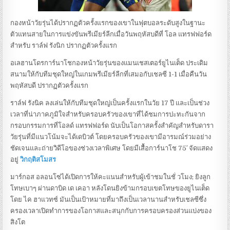
กองหน้าวัยรุ่นได้ปรากฏตัวครั้งแรกของเขาในฟุตบอลระดับสูงในฐานะ
ตัวแทนสายในการแข่งขันพรีเมียร์ลีกเมื่อวันพฤหัสบดีที่ โอล แทรฟฟอร์ด
สำหรับ ราล์ฟ รังนิก ปรากฏตัวครั้งแรก
อเลฮานโดรการ์นาโชกองหน้าวัยรุ่นของแมนเชสเตอร์ยูไนเต็ด ประเดิม
สนามให้กับทีมชุดใหญ่ในเกมพรีเมียร์ลีกที่เสมอกับเชลซี 1-1 เมื่อคืนวัน
พฤหัสบดี ปรากฏตัวครั้งแรก
ราล์ฟ รังนิค ลงเล่นให้กับทีมชุดใหญ่เป็นครั้งแรกในวัย 17 ปี และเป็นช่วง
เวลาที่น่าภาคภูมิใจสำหรับครอบครัวของเขาที่ได้ชมการปะทะกันจาก
กรอบกรรมการที่โอลด์ แทรฟฟอร์ด นับเป็นโอกาสครั้งสำคัญสำหรับดารา
วัยรุ่นที่มีแนวโน้มจะได้เดบิวต์ โดยครอบครัวของเขามีอารมณ์ร่วมอย่าง
ชัดเจนและถ่ายวิดีโอของช่วงเวลาพิเศษ โดยมีเสื้อการ์นาโช 75′ จัดแสดง
อยู่
วิกฤติสโมสร
มาร์กอส อลอนโซ่ได้เปิดการให้คะแนนสำหรับผู้เข้าชมในชั่ วโมง; ยิงลูก
โทษเบาๆ ผ่านดาบิด เด เคอา หลังโดนยิงข้ามกรอบเขตโทษของยูไนเต็ด
โดย ไค ฮาแวทซ์ มันเป็นเป้าหมายที่มาถึงเป็นเวลานานสำหรับเชลซีซึ่ง
ครองเวลาเปิดทำการของโอกาสและสนุกกับการครอบครองส่วนแบ่งของ
สิงโต