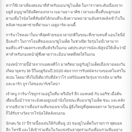
ทว่าใช้เวลาเพียงสองนาทีสำหรับแมนฯยูไนเต็ด ในการวาดระดับเนื่องจาก
บลูส์ อนุญาตให้อดีตกองกลาง เนมานยา มาติช เวลาและพื้นที่บนลูกบอล
ผ่านเพื่อโรนัลโดที่สัมผัสได้ก่อนที่จะยิงความพยายามอันทรงพลังเข้าไปใน
หลังคาของตาข่ายที่ผ่านมา เอดูอาร์ด เมนดี้.
การ์นาโชลงมาในนาทีสุดท้ายของเวลาปกติในขณะที่เขาแทนที่ แอนโธนี่ย์
อีแลงก้า ในการโจมตีของแมนฯยูไนเต็ด ในช่วงปิด วัยรุ่นไม่มีเวลามาก
พอที่จะสร้างผลกระทบที่แท้จริงในเกม แต่ประสบการณ์จะพิสูจน์ให้เห็นว่ามี
ค่าสำหรับกองหน้าผู้ซึ่งคาดว่าจะมีอนาคตที่สดใสในเกม
กองหน้ารายนี้ย้ายจากแอตเลติโก มาดริดมาอยู่กับยูไนเต็ดเมื่อเขาฉลองวัน
เกิดอายุครบ 16 ปีในฤดูร้อนปี 2020 ต่อจากการรับสมัครงานของสโมสรใน
สเปน โดยมาถึงในปีเดียวกับที่อัลวาโร่ แฟร์นันเดซวัยรุ่นจากเรอัล มาดริด
และมาร์ก จูราโดของบาร์เซโลน่า
เจ้าหนู การ์นาโชถูกรวมอยู่ในทีม พรีเมียร์ ลีก แมทเดย์ กับ นอริช เมื่อต้น
เดือนนี้แม้ว่าเขาจะยังคงอยู่บนม้านั่งในขณะที่แมนฯยูไนเต็ด ชนะ และหลัง
จากอธิบายว่าเพื่อนร่วมทีมของเขาเป็น ผู้ยิ่งใหญ่ที่สุดตลอดกาล วัยรุ่นคนนี้
ก็ได้รับรางวัลจากโรนัลโด้หลังจบเกม
นักเตะวัย 17 ปีรายนี้ลงเล่นให้กับทีมยู-21 ของยูไนเต็ดในรายการ ฟุตบอล
ลีก โทรฟี และได้เข้าร่วมทีมในวันแข่งขันล่าสุดร่วมกับเพื่อนร่วมทีมอย่าง