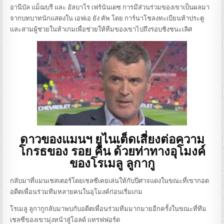
อานีบัล แม็ฌบรี และ อัลบาโร เฟร์นันเดซ การมีส่วนร่วมของเขาเป็นผลมา
จากบทบาทนักแสดงใน เอฟเอ ยัง คัพ โดย การ์นาโชลงทะเบียนห้าประตู
และสามผู้ช่วยในห้าเกมเพื่อช่วยให้ทีมของเขาไปถึงรอบชิงชนะเลิศ
ดาวของแมนฯ ยูไนเต็ดเสี่ยงต่อความ
โกรธของ รอย คีน ด้วยท่าทางอุโมงค์
ของ
โรเมลู ลูกากู
กลับมาที่แมนเชสเตอร์โดยเชลซีเคยเล่นให้กับปีศาจแดงในขณะที่เขากอด
อดีตเพื่อนร่วมทีมหลายคนในอุโมงค์ก่อนเริ่มเกม
โรเมลู ลูกากูกลับมาพบกับอดีตเพื่อนร่วมทีมมากมายอีกครั้งในขณะที่ทีม
เชลซีของเขามุ่งหน้าสู่โอลด์ แทรฟฟอร์ด