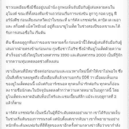
ชาวเบลเยียมซึ่งมีชื่ออยู่บนม้านั่ง ถูกพบเห็นจับมือกับผู้เล่นหลายคนใน
อุโมงค์ ขณะที่ทั้งสองทีมเข้าแถวก่อนเริ่มการแข่งขัน ลูกากู กอด บรูนู ฟื
อร์นังดึช ก่อนเสียงนกหวีดเป่าในขณะที่ มาร์คัส แรชฟอร์ด, ดาบิด เด เฆอา
และ สก็อตต์ แม็คโทมิเนย์ อยู่ที่แมนฯยูไนเต็ด ในช่วงสองปีของเขาและได้
รับการเสนอชื่อใน เริ่มต้น
คีน ซึ่งเคยดูถูกทีมเก่าของเขาหลายครั้ง ก่อนหน้านี้ได้ตบผู้เล่นที่จับมือกับผู้
เล่นจากฝ่ายตรงข้ามก่อนเกม กุนซือชาวไอริช ซึ่งนำทีมยูไนเต็ดด้วยความ
สำเร็จอย่างยิ่งใหญ่ในช่วงทศวรรษ 1990 และต้นทศวรรษ 2000 เป็นที่รู้จัก
จากความทุ่มเทตลอดช่วงที่ลงเล่น
เขาเป็นคนที่มีสมาธิจดจ่อก่อนเกมและแนวทางใหม่นี้ทำให้เขาไม่พอใจ ซึ่ง
เป็นสิ่งที่เขาเคยพูดถึง เมื่อเดือนที่แล้วเขาบอกกับ บีบีซี ว่า เมื่อผมเห็นเกม
ของยูไนเต็ดตอนนี้ แม้แต่กับอาร์เซนอล ทุกคนก็น่ารักต่อกัน ทุกคนก็อ่อน
ลง รายชื่อนักเตะในปัจจุบันลดลงต่ำกว่าความคาดหมายในฤดูกาลนี้ โดย
ยูไนเต็ดจะพลาดอันดับท็อปโฟร์และแชมเปี้ยนส์ลีก แม้จะจบฤดูกาลที่ 2
แล้วก็ตาม
มาร์คัส แรชฟอร์ด เป็นหนึ่งในผู้ที่มีระดับลดลงอย่างมาก เขาได้รับบาดเจ็บ
ในช่วงเริ่มต้นของการรณรงค์ แต่นับตั้งแต่เขากลับมา เขาก็พยายามอย่าง
หนักที่จะค้นพบฟอร์มที่ดีที่สุดของเขาอีกครั้งท่ามกลางข่าวลือว่าเขากำลัง