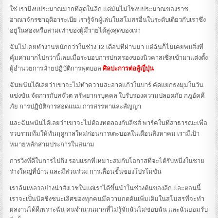
ใช่ เรามีงบประมาณมากที่สุดในลีก แต่มันไม่ใช่งบประมาณของราช
อาณาจักรซาอุดิอาระเบีย เรารู้จักผู้เล่นในสโมสรอื่นในระดับเดียวกับเราซึ่ง
อยู่ในสองหรือสามเท่าของผู้มีรายได้สูงสุดของเรา
ฉันไม่เคยทำงานหนักกว่าในช่วง 12 เดือนที่ผ่านมา แต่ฉันก็ไม่เคยพบสิ่งที่
คุ้มค่ามากไปกว่านี้เลยเมื่อระบอบการปกครองของนิวคาสเซิ่ลเข้ามาแต่งตั้ง
ผู้อำนวยการฝ่ายปฏิบัติการฟุตบอล
ศิลปะการต่อสู้ญี่ปุ่น
ฉันพนันได้เลยว่าเขาจะไม่ทำความสะอาดแก้วในบาร์ คัดแยกธงมุมในวัน
แข่งขัน จัดการกับสจ๊วต ทรัพยากรบุคคล ใบรับรองความปลอดภัย กฎอัคคี
ภัย การปฏิบัติการสอดแนม การสรรหาและสัญญา
และฉันพนันได้เลยว่าเขาจะไม่ต้องทดลองกับลีซส์ พาร์คในที่สาธารณะเพื่อ
รวบรวมทีมให้ทันฤดูกาลใหม่ก่อนการเตะบอลในเดือนสิงหาคม เรามีเป้า
หมายหลักสามประการในสนาม
การวิ่งที่ดีในการไปถึง รอบแรกที่เหมาะสมกับโอกาสที่จะได้รับหนึ่งในชาย
ร่างใหญ่ที่บ้าน และมีส่วนร่วม การเลื่อนขั้นของโปรโมชัน
เราล้มเหลวอย่างน่าสังเวชในแต่เราได้ขึ้นนำในช่วงต้นของลีก และตอนนี้
เราจะเป็นนัดชิงชนะเลิศของทุกคนมีความกดดันเพิ่มเติมในสโมสรที่จะทำ
ผลงานได้ดีเพราะฉัน คนจำนวนมากที่ไม่รู้จักฉันไม่ชอบฉัน และฉันยอมรับ