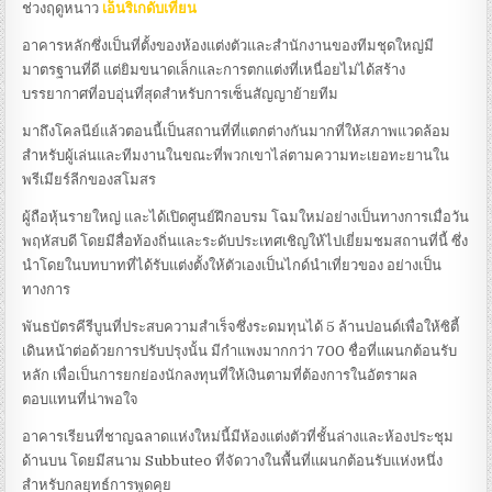
ช่วงฤดูหนาว
เอ็นริเกดับเทียน
อาคารหลักซึ่งเป็นที่ตั้งของห้องแต่งตัวและสำนักงานของทีมชุดใหญ่มี
มาตรฐานที่ดี แต่ยิมขนาดเล็กและการตกแต่งที่เหนื่อยไม่ได้สร้าง
บรรยากาศที่อบอุ่นที่สุดสำหรับการเซ็นสัญญาย้ายทีม
มาถึงโคลนีย์แล้วตอนนี้เป็นสถานที่ที่แตกต่างกันมากที่ให้สภาพแวดล้อม
สำหรับผู้เล่นและทีมงานในขณะที่พวกเขาไล่ตามความทะเยอทะยานใน
พรีเมียร์ลีกของสโมสร
ผู้ถือหุ้นรายใหญ่ และได้เปิดศูนย์ฝึกอบรม โฉมใหม่อย่างเป็นทางการเมื่อวัน
พฤหัสบดี โดยมีสื่อท้องถิ่นและระดับประเทศเชิญให้ไปเยี่ยมชมสถานที่นี้ ซึ่ง
นำโดยในบทบาทที่ได้รับแต่งตั้งให้ตัวเองเป็นไกด์นำเที่ยวของ อย่างเป็น
ทางการ
พันธบัตรคีรีบูนที่ประสบความสำเร็จซึ่งระดมทุนได้ 5 ล้านปอนด์เพื่อให้ซิตี้
เดินหน้าต่อด้วยการปรับปรุงนั้น มีกำแพงมากกว่า 700 ชื่อที่แผนกต้อนรับ
หลัก เพื่อเป็นการยกย่องนักลงทุนที่ให้เงินตามที่ต้องการในอัตราผล
ตอบแทนที่น่าพอใจ
อาคารเรียนที่ชาญฉลาดแห่งใหม่นี้มีห้องแต่งตัวที่ชั้นล่างและห้องประชุม
ด้านบน โดยมีสนาม Subbuteo ที่จัดวางในพื้นที่แผนกต้อนรับแห่งหนึ่ง
สำหรับกลยุทธ์การพูดคุย