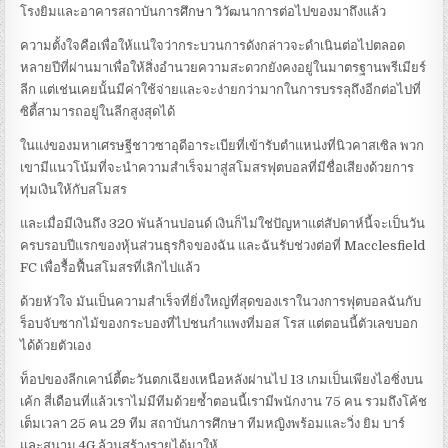
โรงยิมและอาคารสถาบันการศึกษา วิวัฒนาการต่อไปของมาถึงแล้ว
ความตั้งใจคือเพื่อให้แน่ใจว่ากระบวนการดังกล่าวจะดำเนินต่อไปตลอด
หลายปีที่ผ่านมาเพื่อให้สิ่งอำนวยความสะดวกยังคงอยู่ในมาตรฐานพรีเมียร์
ลีก แต่เช่นเคยนั้นมีค่าใช้จ่ายและจะง่ายกว่ามากในการบรรลุถึงอีกต่อไปที่
ซิตี้สามารถอยู่ในลีกสูงสุดได้
ในแง่ของมหาเศรษฐีชาวซาอุดีอาระเบียที่เข้ารับตำแหน่งที่นิวคาสเซิล พวก
เขามีแนวโน้มที่จะนำความสำเร็จมาสู่สโมสรฟุตบอลที่มีชื่อเสียงด้วยการ
ทุ่มเงินให้กับสโมสร
และเมื่อมีเงินถึง 320 พันล้านปอนด์ เงินก็ไม่ใช่ปัญหาแต่สัปดาห์นี้จะเป็นวัน
ครบรอบปีแรกของหุ้นส่วนธุรกิจของฉัน และฉันรับช่วงต่อที่ Macclesfield
FC เพื่อรื้อฟื้นสโมสรที่เลิกไปแล้ว
ด้วยหัวใจ มันเป็นความสำเร็จที่ยิ่งใหญ่ที่สุดของเราในวงการฟุตบอลฉันกับ
ร็อบจับซากไม้ของกระบองที่ไปชนกำแพงที่มอส โรส แต่ตอนนี้ตัวเลขบอก
ได้ด้วยตัวเอง
ท็อปของลีกเคาน์ตี้ตะวันตกเฉียงเหนือหลังผ่านไป 13 เกมเป็นเพียงไอซิ่งบน
เค้ก สี่เดือนที่แล้วเราไม่มีทีมด้วยซ้ำตอนนี้เรามีพนักงาน 75 คน รวมถึงโค้ช
เต็มเวลา 25 คน 29 ทีม สถาบันการศึกษา ทีมหญิงพร้อมและวิ่ง ยิม บาร์
และสนาม 4G ล้วนสร้างรายได้มาให้