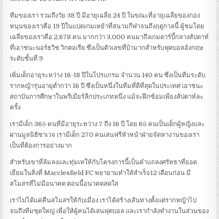
ทีมของเรา รวมถึงวัย 38 ปี มีอายุเฉลี่ย 24 ปี ในขณะที่อายุเฉลี่ยของกอง
หนุนของเราคือ 19 ปีในแปดเกมเหย้าที่สนามกีฬาจนถึงฤดูกาลนี้ ผู้ชมโดย
เฉลี่ยของเราคือ 2,678 คน มากกว่า 3,000 คนมาถึงเกมดาร์บี้กลางสัปดาห์
ที่เอาชนะนอร์ธวิช วิกตอเรีย ซึ่งเป็นตัวเลขที่บ้ามากสำหรับฟุตบอลอังกฤษ
ระดับชั้นที่ 9
เพิ่มเด็กอายุระหว่าง 16-18 ปีในโปรแกรม จำนวน 140 คน ซึ่งเป็นทีมระดับ
รากหญ้ารุ่นอายุต่ำกว่า 16 ปี ซึ่งเป็นหนึ่งในทีมที่ดีที่สุดในประเทศ เอาชนะ
สถาบันการศึกษาในพรีเมียร์ลีกประเภทหนึ่ง แม้จะฝึกซ้อมเพียงสัปดาห์ละ
ครั้ง
เรามีเด็ก 365 คนที่มีอายุระหว่าง 7 ถึง 16 ปี โดย 65 คนเป็นเด็กผู้หญิงและ
ผ่านมูลนิธิซาเวจ เรามีเด็ก 270 คนเล่นฟรีหัวหน้าฝ่ายจัดหางานของเรา
เป็นที่ต้องการอย่างมาก
สำหรับเขาที่ล้มลงและทุ่มเทให้กับโครงการนี้เป็นคำแถลงศรัทธาที่ยอด
เยี่ยมในสิ่งที่ Macclesfield FC พยายามทำให้สำเร็จ12 เดือนก่อน มี
สโมสรที่ไม่มีอนาคต ตอนนี้อนาคตสดใส
เราไม่ได้แค่คืนสโมสรให้กับเมือง เราได้สร้างเส้นทางตั้งแต่รากหญ้าไป
จนถึงทีมชุดใหญ่ เพื่อให้ผู้คนได้เล่นฟุตบอล และเรากำลังทำงานในส่วนของ