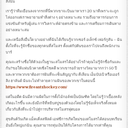
สิ่งนั้น
เรารู้ว่าทีมเยือนลงจากรถที่นี่พวกเขาจะบินมาหาเรา 20 นาทีเพราะจะถูก
ไล่ออกแต่เราพยายามทำสิ่งต่าง ๆ อย่างเหมาะสม รวมถึงอาหารก่อนการ
แข่งขันสำหรับผู้เล่น การวิเคราะห์ฝ่ายตรงข้าม และการเตรียมการเดินทาง
อย่างเหมาะสม
และเหนือสิ่งอื่นใด บางอย่างที่ฉันได้เรียนรู้จากเซอร์ อเล็กซ์ เฟอร์กูสัน – ฉัน
ตั้งใจที่จะรู้จักชื่อของทุกคนที่สโมสร ตั้งแต่กัปตันของเราไปจนถึงพนักงาน
บาร์
คุณจะสร้างชื่อให้ตัวเองในฐานะสโมสรได้อย่างไรถ้าคุณไม่รู้จักชื่อกันและ
กัน?ขอให้แฟนนิวคาสเซิ่ลโชคดี พวกเขารอถ้วยรางวัลมามากกว่า 50 ปี
และหากพวกเขาต้องการฝันที่จะเซ็นสัญญากับ คีเลียน เอ็มบัปเป้ หรือเออร์
ลิง ฮาลันด์ ฉันจะไม่ทำลายความฝันของพวกเขาในตอนนี้
https://www.fireantzhockey.com/
แต่ในอดีต ฉันมีความผิดในการตั้งไม้กอล์ฟเป็นบัณฑิต โดยไม่รู้ว่าเบื้องหลัง
เกิดอะไรขึ้น และยังมีเกจิที่หยิบสบู่ของตัวเองโดยไม่รู้ข้อเท็จจริงทั้งหมด
เกี่ยวกับสิ่งที่จะนำไปสู่การบริหารสโมสรฟุตบอล
สุขสันต์วันเกิด แม็คเคิ่ลสฟิลด์ เอฟซีการเกิดใหม่ของสโมสรได้สอนบทเรียน
อันยิ่งใหญ่แก่ฉัน: คุณสามารถทุ่มเงินให้กับโครงการได้มากเท่าที่คุณ