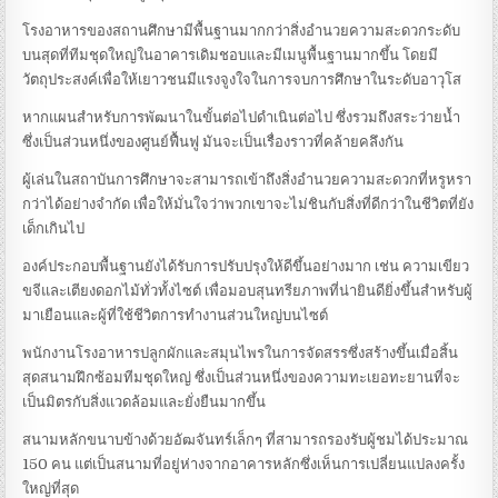
โรงอาหารของสถานศึกษามีพื้นฐานมากกว่าสิ่งอำนวยความสะดวกระดับ
บนสุดที่ทีมชุดใหญ่ในอาคารเดิมชอบและมีเมนูพื้นฐานมากขึ้น โดยมี
วัตถุประสงค์เพื่อให้เยาวชนมีแรงจูงใจในการจบการศึกษาในระดับอาวุโส
หากแผนสำหรับการพัฒนาในขั้นต่อไปดำเนินต่อไป ซึ่งรวมถึงสระว่ายน้ำ
ซึ่งเป็นส่วนหนึ่งของศูนย์ฟื้นฟู มันจะเป็นเรื่องราวที่คล้ายคลึงกัน
ผู้เล่นในสถาบันการศึกษาจะสามารถเข้าถึงสิ่งอำนวยความสะดวกที่หรูหรา
กว่าได้อย่างจำกัด เพื่อให้มั่นใจว่าพวกเขาจะไม่ชินกับสิ่งที่ดีกว่าในชีวิตที่ยัง
เด็กเกินไป
องค์ประกอบพื้นฐานยังได้รับการปรับปรุงให้ดีขึ้นอย่างมาก เช่น ความเขียว
ขจีและเตียงดอกไม้ทั่วทั้งไซต์ เพื่อมอบสุนทรียภาพที่น่ายินดียิ่งขึ้นสำหรับผู้
มาเยือนและผู้ที่ใช้ชีวิตการทำงานส่วนใหญ่บนไซต์
พนักงานโรงอาหารปลูกผักและสมุนไพรในการจัดสรรซึ่งสร้างขึ้นเมื่อสิ้น
สุดสนามฝึกซ้อมทีมชุดใหญ่ ซึ่งเป็นส่วนหนึ่งของความทะเยอทะยานที่จะ
เป็นมิตรกับสิ่งแวดล้อมและยั่งยืนมากขึ้น
สนามหลักขนาบข้างด้วยอัฒจันทร์เล็กๆ ที่สามารถรองรับผู้ชมได้ประมาณ
150 คน แต่เป็นสนามที่อยู่ห่างจากอาคารหลักซึ่งเห็นการเปลี่ยนแปลงครั้ง
ใหญ่ที่สุด