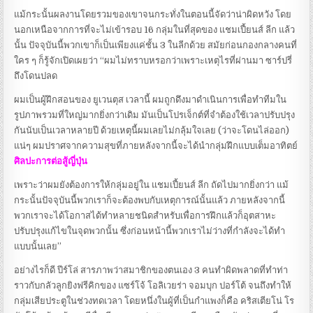
แม้กระนั้นผลงานโดยรวมของเขาจนกระทั่งในตอนนี้จัดว่าน่าผิดหวัง โดย
นอกเหนือจากการที่จะไม่เข้ารอบ 16 กลุ่มในที่สุดของ แชมเปี้ยนส์ ลีก แล้ว
นั้น ปัจจุบันนี้พวกเขาก็เป็นเพียงแค่ชั้น 3 ในลีกด้วย สมัยก่อนกองกลางคนที่
ใคร ๆ ก็รู้จักเปิดเผยว่า “ผมไม่ทราบหรอกว่าเพราะเหตุไรที่ผ่านมา ซาร์ปรี่
ถึงโดนปลด
ผมเป็นผู้ฝึกสอนของ ยูเวนตุส เวลานี้ ผมถูกดึงมาดำเนินการเพื่อทำทีมใน
รูปภาพรวมที่ใหญ่มากยิ่งกว่าเดิม มันเป็นโปรเจ็กต์ที่จำต้องใช้เวลาปรับปรุง
กันนับเป็นเวลาหลายปี ด้วยเหตุนี้ผมเลยไม่กลุ้มใจเลย (ว่าจะโดนไล่ออก)
แน่ๆ ผมปราศจากความสุขที่ภายหลังจากนี้จะได้นำกลุ่มฝึกแบบเต็มอาทิตย์
ศิลปะการต่อสู้ญี่ปุ่น
เพราะว่าผมยังต้องการให้กลุ่มอยู่ใน แชมเปี้ยนส์ ลีก ถัดไปมากยิ่งกว่า แม้
กระนั้นปัจจุบันนี้พวกเราก็จะต้องพบกับเหตุการณ์นั้นแล้ว ภายหลังจากนี้
พวกเราจะได้โอกาสได้ทำหลายชนิดสำหรับเพื่อการฝึกแล้วก็อุตสาหะ
ปรับปรุงแก้ไขในจุดพวกนั้น ซึ่งก่อนหน้านี้พวกเราไม่ว่างที่กำลังจะได้ทำ
แบบนั้นเลย”
อย่างไรก็ดี ปีร์โล่ สารภาพว่าสมาชิกของตนเอง 3 คนทำผิดพลาดที่ทำท่า
ราวกับกลัวลูกยิงฟรีคิกของ แซร์โจ้ โอลิเวยร่า จอมบุก ปอร์โต้ จนถึงทำให้
กลุ่มเสียประตูในช่วงทดเวลา โดยหนึ่งในผู้ที่เป็นกำแพงก็คือ คริสเตียโน่ โร