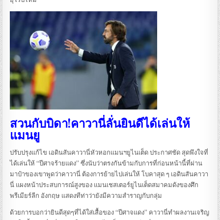
สวนกับบิดา!คาวานี่ลั่นยินดีได้เล่นให้
แมนยู
ปรับปรุงแก้ไข เอดินสันคาวานี่หัวหอกแมนฯยูไนเต็ด ประกาศชัด สุดพึงใจที่
ได้เล่นให้ “ปีศาจร้ายแดง” ซึ่งนับว่าตรงกันข้ามกับการที่ก่อนหน้านี้ที่ผ่าน
มาป๋าของเขาพูดว่าคาวานี่ ต้องการย้ายไปเล่นให้ โบคาสุด ๆ เอดินสันคาวา
นี่ แผงหน้าประสบการณ์สูงของ แมนเชสเตอร์ยูไนเต็ดสมาคมดังของศึก
พรีเมียร์ลีก อังกฤษ แสดงทีท่าว่ายังมีความสำราญกับกลุ่ม
ด้วยการบอกว่ายินดีสุดๆที่ได้ใส่เสื้อของ “ปีศาจแดง” คาวานี่ทำผลงานเจริญ