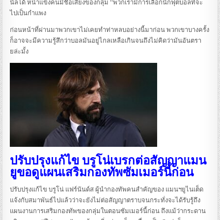
นัลโด้ หน้าแข้งคนมีชื่อเสียงของกลุ่ม “พวกเรามีการเลือกนักฟุตบอลที่จะ
ไปเป็นกำแพง
ก่อนหน้าที่ผ่านมาพวกเขาไม่เคยทำท่าหลบอย่างนี้มาก่อน พวกเขาบางครั้ง
ก็อาจจะมีความรู้สึกว่าบอลมันอยู่ไกลเหลือเกินจนถึงไม่คิดว่ามันอันตรา
ยล่ะมั้ง
ปรับปรุงแก้ไข บรูโน่เบรกต่อสัญญาแมน
ยูขอดูแผนเสริมกองทัพซัมเมอร์นี้ก่อน
ปรับปรุงแก้ไข บรูโน่ แฟร์นันด์ส ผู้นำกองทัพคนสำคัญของ แมนฯยูไนเต็ด
แจ้งกับสมาพันธ์ไปแล้วว่าจะยังไม่ต่อสัญญาตราบจนกระทั่งจะได้รับรู้ถึง
แผนงานการเสริมกองทัพของกลุ่มในตอนซัมเมอร์นี้ก่อน ถึงแม้ว่ากระดาน