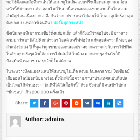
พอใช้ตั้งแต่แมื่อที่มาเล่นให้แมนฯยูไนเต็ด แบบฟรีๆเมื่อตอนตุลาคมก่อน
หน้านี้ที่ผ่านมา แต่ว่าตอนไม่กี่วันมานี้อนาคตของเขากลายเป็นใจความ
สำคัญร้อน เนื่องจากว่าลือกันว่าเขาปรารถนาไปเล่นให้ โบคา จูเนียร์ส กลุ่ม
ดังของประเทศอาร์เจนตินา
ฟอร์มบุกกระหน่ำ
ซึ่งเป็นกลุ่มที่เขาตามเชียร์ตั้งแต่ยุคเด็ก แล้วก็ถึงแม้ว่าต่อไปจะมีข่าวสาร
ตามมาว่าเขายังไม่คิดกล่าวลา โอลด์ แทร็ฟฟอร์ด แต่หลุยส์คาวานี่ พ่อของ
ลำแข้งวัย 34 ปี ก็พูดว่าลูกชายของตนเองปราศจากความสุขกับการใช้ชีวิต
ในอังกฤษจริงๆแล้วก็ต้องการไปเล่นให้ โบค้าง มากมายๆอย่างไรก็ดี
ปัจจุบันหัวหอกชาวอุรุกวัยก็โพสต์ภาพ
ในระหว่างที่ตนเองลงเล่นให้แมนฯยูไนเต็ด ลงบน อินสตาแกรม โซเชียลมี
เดียออนไลน์ยอดนิยม พร้อมทั้งพิมพ์เนื้อความภาษาประเทศสเปนที่แปล
เป็นไทยได้ทำนองว่า “ยินดีที่ได้ใส่เสื้อตัวนี้” ด้วย ซึ่งมันก็มีคนเข้าไปกด
“ชื่นชอบ” เกิน 290,000 ครั้งแล้ว
Share:
Author:
admins