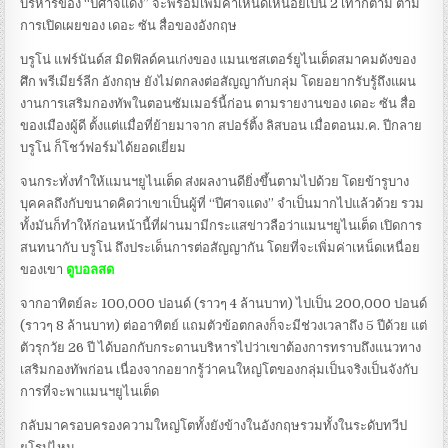
บริหารของ “ปีศาจแดง” จะพร้อมเพิ่มค่าเหน็ดเหนื่อยเป็น 2 เท่าก็ตาม ตาม
การเปิดเผยของ เดอะ ซัน สื่อของอังกฤษ
บรูโน่ แฟร์นันด์ส มิดฟิลด์คนเก่งของ แมนเชสเตอร์ยูไนเต็ดสมาคมดังของ
ศึก พรีเมียร์ลีก อังกฤษ ยังไม่ตกลงต่อสัญญากับกลุ่ม โดยอยากรับรู้ถึงแผน
งานการเสริมกองทัพในตอนซัมเมอร์นี้ก่อน ตามรายงานของ เดอะ ซัน สื่อ
ของเมืองผู้ดี ตั้งแต่แมื่อที่ย้ายมาจาก สปอร์ติ้ง ลิสบอน เมื่อตอนม.ค. ปีกลาย
บรูโน่ ก็โชว์ฟอร์มได้ยอดเยี่ยม
จนกระทั่งทำให้แมนฯยูไนเต็ด ส่งผลงานดียิ่งขึ้นตามไปด้วย โดยข้ารูบาง
บุคคลถึงกับขนาดคิดว่าเขาเป็นผู้ที่ “ปีศาจแดง” จำเป็นมากไปแล้วด้วย รวม
ทั้งมันก็ทำให้ก่อนหน้านี้ที่ผ่านมามีกระแสข่าวลือว่าแมนฯยูไนเต็ด เปิดการ
สนทนากับ บรูโน่ ถึงประเด็นการต่อสัญญากัน โดยที่จะเพิ่มค่าเหน็ดเหนื่อย
ของเขา
ดูบอลสด
จากอาทิตย์ละ 100,000 ปอนด์ (ราวๆ 4 ล้านบาท) ไปเป็น 200,000 ปอนด์
(ราวๆ 8 ล้านบาท) ต่ออาทิตย์ แถมตัวข้อตกลงก็จะมีช่วงเวลาถึง 5 ปีด้วย แต่
ตัวรุกวัย 26 ปี ได้บอกกับกระดานบริหารไปว่าเขาต้องการทราบถึงแนวทาง
เสริมกองทัพก่อน เนื่องจากอยากรู้ว่าคนใหญ่โตของกลุ่มเป็นจริงเป็นจังกับ
การที่จะพาแมนฯยูไนเต็ด
กลับมาครอบครองความใหญ่โตทั้งยังข้างในอังกฤษรวมทั้งในระดับทวีป
ยุโรปไหม