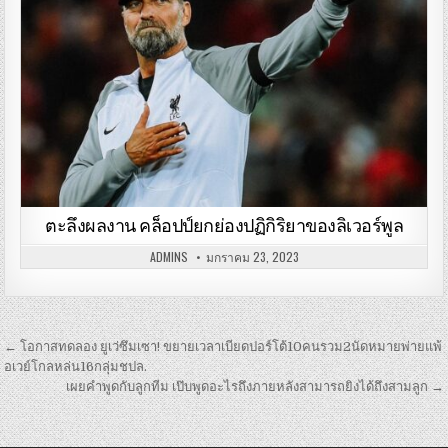
ตะลึงผลงาน คล็อปป์ยกย่องปฏิกิริยาของลิเวอร์พูล
ADMINS
มกราคม 23, 2023
เมนู
← โอกาสทดลอง ยูเว่ซึมเซา! ขยายเวลาเบียดปอร์โต้10คนรวม2นัดหมายพ่ายแพ้
นำทาง
อเวย์โกลหล่น16กลุ่มชปล.
เผยคำพูดกับลูกทีม เป๊บพูดอะไรถึงภายหลังสามารถยิงได้ถึงสามลูก →
เรื่อง