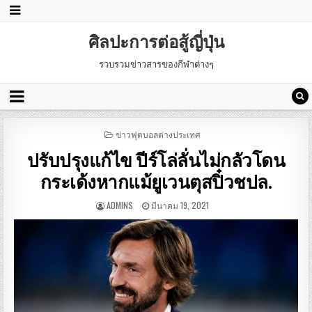
ศิลปะการต่อสู้ญี่ปุ่น
รวบรวมข่าวสารของกีฬาต่างๆ
POSTED
ข่าวฟุตบอลต่างประเทศ
IN
ปรับปรุงแก้ไข ปีร์โล่ลั่นไม่กลัวโดน
กระเด้งหากแม้ยูเวนตุสปิ๋วชปล.
ADMINS
มีนาคม 19, 2021