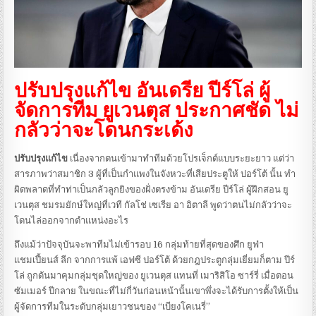
ปรับปรุงแก้ไข อันเดรีย ปีร์โล่ ผู้
จัดการทีม ยูเวนตุส ประกาศชัด ไม่
กลัวว่าจะโดนกระเด้ง
ปรับปรุงแก้ไข
เนื่องจากตนเข้ามาทำทีมด้วยโปรเจ็กต์แบบระยะยาว แต่ว่า
สารภาพว่าสมาชิก 3 ผู้ที่เป็นกำแพงในจังหวะที่เสียประตูให้ ปอร์โต้ นั้น ทำ
ผิดพลาดที่ทำท่าเป็นกลัวลูกยิงของฝั่งตรงข้าม อันเดรีย ปีร์โล่ ผู้ฝึกสอน ยู
เวนตุส ชมรมยักษ์ใหญ่ที่เวที กัลโช่ เซเรีย อา อิตาลี พูดว่าตนไม่กลัวว่าจะ
โดนไล่ออกจากตำแหน่งอะไร
ถึงแม้ว่าปัจจุบันจะพาทีมไม่เข้ารอบ 16 กลุ่มท้ายที่สุดของศึก ยูฟ่า
แชมเปี้ยนส์ ลีก จากการแพ้ เอฟซี ปอร์โต้ ด้วยกฎประตูกลุ่มเยี่ยมก็ตาม ปีร์
โล่ ถูกดันมาคุมกลุ่มชุดใหญ่ของ ยูเวนตุส แทนที่ เมาริสิโอ ซาร์รี่ เมื่อตอน
ซัมเมอร์ ปีกลาย ในขณะที่ไม่กี่วันก่อนหน้านั้นเขาพึ่งจะได้รับการตั้งให้เป็น
ผู้จัดการทีมในระดับกลุ่มเยาวชนของ “เบียงโคเนรี่”