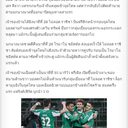
เดร สิลวา แทรกเกมรับเจ้าถิ่นหลุดเข้าจุดโทษ แต่ทว่ากลับยิงไปติดเท้านาย
ด่านนกนางนวลที่ออกมาปิดมุมทางเสาแรก
เจ้าของบ้านได้ยิงนาทีที่ 26 ไม่ลอต ราชิชา ปั่นฟรีคิกหน้ากรอบจุดโทษ
บอลผ่านกำแพงตรงตัว เควิน ทรัพพ์ มือกาวกลุ่มเยี่ยมบอลกระฉอกกระแฉก
หลุดมา แม้กระนั้นผู้เล่นเพื่อนร่วมกลุ่มช่วยจัดการออกไป
นกนางนวลชวดตีคืนนาทีที่ 28 โรมาโน่ ชมิตท์ด ส่งบอลเร็วให้ ไม่ลอต ราชิ
ชา สัมผัสบอลเข้าจุดโทษไปยิงประจำตัวนายทวารคู่ปรับ ก่อนเป็น โรมาโน่
ชมิตท์ด ตามมาซัดซ้ำเข้าประตู แม้กระนั้นผู้ตัดสินเป่าล้ำหน้าตั้งแต่จังหวะ
แรกแล้ว
เจ้าของบ้านเฉียดทำเป็นนาทีที่ 35 มาร์วัว ฟรีเดิล เปิดขึ้นหน้าเลาะขอบ
สนามด้านขวา บอลตกไม่เห็นหัวแนวรับกลุ่มเยี่ยมมาที่ ไม่ลอต ราชิชา ล็อก
หามุมยิงในจุดโทษ บอลเฉียดฉิวคานบนออกข้างหลังโชคร้าย หมดครึ่ง
แรก แฟร้งค์เฟิร์ต บุกนำ 1-0