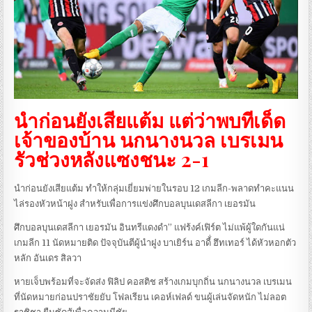
นำก่อนยังเสียแต้ม แต่ว่าพบทีเด็ด
เจ้าของบ้าน นกนางนวล เบรเมน
รัวช่วงหลังแซงชนะ 2-1
นำก่อนยังเสียแต้ม ทำให้กลุ่มเยี่ยมพ่ายในรอบ 12 เกมลีก-พลาดทำคะแนน
ไล่รองหัวหน้าฝูง สำหรับเพื่อการแข่งศึกบอลบุนเดสลีกา เยอรมัน
ศึกบอลบุนเดสลีกา เยอรมัน อินทรีแดงดำ” แฟร้งค์เฟิร์ต ไม่แพ้ผู้ใดกันแน่
เกมลีก 11 นัดหมายติด ปัจจุบันตีผู้นำฝูง บาเยิร์น อาดี้่ ฮึทเทอร์ ได้หัวหอกตัว
หลัก อันเดร สิลวา
หายเจ็บพร้อมที่จะจัดส่ง ฟิลิป คอสติช สร้างเกมบุกถิ่น นกนางนวล เบรเมน
ที่นัดหมายก่อนปราชัยยับ โฟลเรียน เคอห์เฟลด์ ขนผู้เล่นจัดหนัก ไม่ลอต