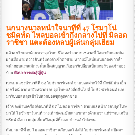
นกนางนวลหนำใจนาทีที่ 47 โรมาโน่
ชมิตท์ด ไหลบอลเข้ากึ่งกลางไปที่ มิลอต
ราชิชา แตะต้องหลบผู้เล่นกลุ่มเยี่ยม
แล้วส่งเรียดมาด้านขวาจุดโทษ ธีโอดอร์ เกเบร เซลาสซี่ ใส่มาจับก่อนซัด
ผ่านมือนายทวารอินทรีแดงดำเข้าตาข่าย หากแม้ไลน์แมนยกธงขาวล้ำ
หน้าตอนแรกแม้กระนั้นเช็คสัญญาณวีเออาร์เปลี่ยนเป็นสกอร์ของเจ้าของ
บ้าน
ศิลปะการต่อสู้ญี่ปุ่น
เบรเมนแซงนำนาทีที่ 62 โยชัว ซาร์เจนท์ จ่ายบอลฝากไว้ที่ มักซิมิมัน เอ็ก
เกชไตน์ ลากมาถึงหน้ากรอบจุดโทษแล้วดีดคืนไปที่ โยชัว ซาร์เจนท์ แอบ
มารับบอลหลุดเข้าไปหวดบอลซุกตูดตาข่าย
เจ้าของบ้านเครื่องติดนาทีที่ 67 ไม่ลอต ราชิชา จ่ายบอลหน้ากรอบจุดโทษ
มาให้ โยชัว ซาร์เจนท์ วางเท้าซัดกะยัดเสาแรกทางด้านขวา แต่ว่าพบ เควิน
ทรัพพ์ มือกาวกลุ่มเยี่ยมปิดมุมตีทิ้งออกข้างหลังไปแทน
ถัดมานาทีที่ 69 ไม่ลอต ราชิชา ตวัดบอลโด่งให้ โยชัว ซาร์เจนท์ สปีดมา