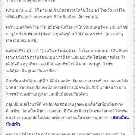
ราชิชา ยืนซัดสู้เพื่อความมีชัย
เบรเมน (3-5-2): ยิรี่ พาฟเลนก้า,มิลอส เวลโควิช,โอเมอร์ โทพรัค,มาร์โค
ฟรีเดิล,ธีโอดอร์ เกเบร เซลาสซี่,มักซิมิเลี่ยน เอ็กเกชไตน์,
เควิน เมอห์วัลด์,โรมาโน่ ชมิตท์ด (เลโอนาร์โด้ บิทเท่นคอร์ท น.79),เฟลิกซ์
อากู,โยชัว ซาร์เจนท์ (นิคลาส ฟูลล์ครูก์ น.79),มิลอต ราชิชา (ฌอง มานู
เอล เอ็มบอม น.86)
แฟร้งค์เฟิร์ต (3-4-2-1): เควิน ทรัพพ์,ตูต้า,มาโกโตะ ฮาเซเบะ,มาร์ติน ฮินเท
เรกเกอร์,เอริก ดวร์ม (อายเมน บาร์ค็อก น.65),ฌิบริล โซว์,เซบาสเตียน โร
เด้ (อัจดิน ฮรูสติช น.65),ฟิลิป คอสติช,ไดอิจิ คามาดะ (ลูก้า โยวิซ
น.65),อามิน ยูเนส,อันเดร ซิลวา
อินทรีแดงดำมีลุ้นนาทีที่ 7 ฟิลิป คอสติช เปิดบอลขอบทางซ้าย บอลลอยโด่ง
มาหน้าปากประตูเกือบจะห้อยลอดเข้าไป แม้กระนั้น ยิปรี่ พาฟเลนก้า นาย
ทวารเจ้าของบ้านอยู่เหมาะสมยื่นมือยอมรับได้ทัน
กลุ่มเยี่ยมเฮเร็วนาทีที่ 9 ฟิลิป คอสติช เล่นลูกเตะมุมสั้นกับเพื่อนพ้องทาง
ด้านซ้าย ก่อนเป็นเจ้าตัววางบอลมาที่ อันเดร สิลวา โฉบชิง โอเมอร์ โทพรัค
แนวรับเบรเมนสลัดโหม่งบอลเช็คเสาเหลี่ยมในทางขวาตุงตาข่าย
ยิงเหมือน
มันส์เท้า
ต่อมานาทีที่ 18 เอริก ดวร์ม ทุ่มบอลขอบสนามทางด้านขวา บอลมาถึง อัน