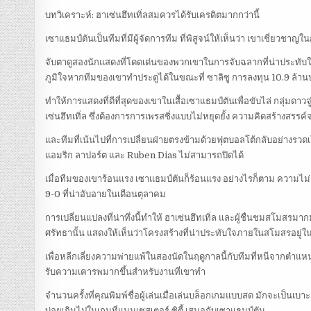
บทวิเคราะห์: ฮาเซ่นฮึทเทิ่ลสมควรได้รับเครดิตมากกว่านี้
เซาแธมป์ตันเป็นทีมที่มีผู้จัดการทีม ที่พิสูจน์ให้เห็นว่า เขาเชี่ยวช
จับตาดูสองนักแสดงที่โดดเด่นของพวกเขาในการจับฉลากที่น่าประทับใจน
ภูมิใจหากทีมของเขาทำประตูได้ในขณะที่ ซาลิซู การลงทุน 10.9 ล้า
ทำให้การแสดงที่ดีที่สุดของเขาในเสื้อเซาแธมป์ตันเพื่อขับไล่ กลุ่มดาว
เซ่นฮึทเทิ่ล ซึ่งต้องการการเพรสซิ่งแบบไม่หยุดยั้ง ความคิดสร้างสร
และทีมที่เน้นไปที่การเปลี่ยนฝ่ายตรงข้ามด้วยฟุตบอลโต้กลับอย่างรวดเ
แอมริก ลาปอร์ต และ Ruben Dias ไม่สามารถปิดได้
เมื่อทีมของเขาร้อนแรง เซาแธมป์ตันก็ร้อนแรง อย่างไรก็ตาม ความไม
9-0 ที่น่าอับอายในเดือนตุลาคม
การเปลี่ยนแปลงที่น่าทึ่งนี้ทำให้ ฮาเซ่นฮึทเทิ่ล และผู้ชื่นชมสโม
ศรัทธานั้น แสดงให้เห็นว่าโครงสร้างที่น่าประทับใจภายในสโมสรอยู่ใ
เพื่อหลีกเลี่ยงความพ่ายแพ้ในสองนัดในฤดูกาลนี้กับทีมที่หนีจากตำแหน่ง
รับความเคารพมากขึ้นสำหรับงานที่เขาทำ
จำนวนครั้งที่คุณพิมพ์ชื่อผู้เล่นเมื่อเล่นบล็อกเกมแบบสด มักจะเป็นเบ
บ่อยเกินไปในเกมที่แมนเชสเตอร์ ซิตี้ เสมอกับเซาแธมป์ตัน