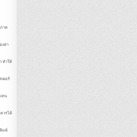
า ภาค
ของฮา
า ทำให้
สเตอร์
บแทน
มควรได้
พิมพ์