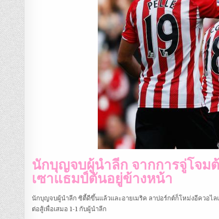
นักบุญจบผู้นำลีก จากการจู่โจมต
เซาแธมป์ตันอยู่ข้างหน้า
นักบุญจบผู้นำลีก ซิตี้ดีขึ้นแล้วและอายเมริค ลาปอร์กต์ก็โหม่งอีควอไ
ต่อสู้เพื่อเสมอ 1-1 กับผู้นำลีก