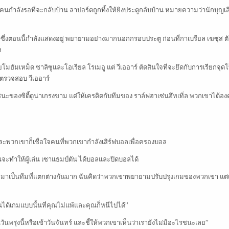
มคนกำลังรอที่จะกลับบ้าน ลาปอร์ตถูกทิ้งให้ยิงประตูกลับบ้าน หมายความว่านักบุญเส
์ ซึ่งตอนนี้กำลังแสดงอยู่ พยายามอย่างมากนอกกรอบประตู ก่อนที่กาเบรียล เฆซุส ต
ง
โมฮัมเหม็ด ซาลิซูและโอเรียล โรเมอู แต่ วีเออาร์ ตัดสินใจที่จะยึดกับการเรียกจุ
รตรวจสอบ วีเออาร์
้นผู้ชนะของซิตี้ดูน่าเกรงขาม แต่ให้เครดิตกับทีมของ ราล์ฟฮาเซ่นฮึทเทิ่ล พวกเขาได้อง
และพวกเขาก็เชื่อใจคนที่พวกเขากำลังเสิร์ฟบอลเพื่อครองบอล
ันจะทำให้ผู้เล่น เซาแธมป์ตัน ได้บอลและปิดบอลได้
กมาเป็นทีมที่แตกต่างกันมาก ฉันคิดว่าพวกเขาพยายามปรับปรุงเกมของพวกเขา แต่
ณได้เกมแบบนั้นที่คุณไม่แพ้และคุณก็หนีไปได้”
พรุ่งนี้หรือเช้าวันจันทร์ และชี้ให้พวกเขาเห็นว่าเรายังไม่มีอะไรชนะเลย”