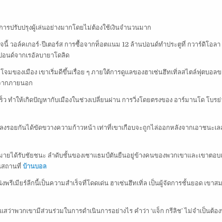
าญในการปรับปรุงผู้เล่นอย่างมากโดยไม่ต้องใช้เงินจำนวนมาก
ี้ วอล์คเกอร์-ปีเตอร์ส การซื้อจากท็อตแนม 12 ล้านปอนด์ทำประตูที่ กวาร์ดิโอล
นปอนด์จากเรอัลบายาโดลิด
จู่โจมของเมือง เขาเริ่มดีขึ้นเรื่อย ๆ ภายใต้การดูแลของฮาเซ่นฮึทเทิ่ลสไตล์ฟุตบอล
รค์จากภายนอก
ร็ว ทำให้เกิดปัญหากับเมืองในช่วงเปลี่ยนผ่าน การวิ่งโดยตรงของ อาร์มานโด โบรย่
่ลงรอยกันได้ขัดขวางความก้าวหน้า เท่าที่เขาเกือบจะถูกไล่ออกหลังจากเอาชนะเล
สรมากมายได้รับชัยชนะ ลำดับชั้นของเซาแธมป์ตันยืนอยู่ข้างคนของพวกเขาและเขาตอ
นสถานที่
บ้านบอล
พรีเมียร์ลีกนี้เป็นความสำเร็จที่โดดเด่น ฮาเซ่นฮึทเทิ่ล เป็นผู้จัดการชั้นยอด เขาส
าะแสว่าพวกเขามีส่วนร่วมในการดำเนินการอย่างไร คำว่า ‘แจ็ก กรีลิช’ ไม่จำเป็นต้อง