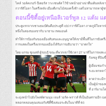
ไคล์ วอล์คเกอร์-ปีเตอร์ส วาง เซนต์ส ไว้ข้างหน้าอย่างน่าตื่นเต้นหลัง
กวาร์ดิโอลา ในครึ่งหลัง เมืองตีงานไม้สองครั้งช้า แต่ไม่สามารถหาผู้
ตอนนี้ซิตี้อยู่เหนือลิเวอร์พูล 12 แต้ม
ประตูแรกจากเซาแธมป์ตันคือประตูที่ เปป กวาร์ดิโอลา ภาคภูมิใจหากท
หนึ่งในสองของเขากับ นาธาน เรดมอนด์
ทำให้การป้องกันของเมืองสับสนและอนุญาตให้เขามีพื้นที่ในการยิงครึ่ง
การแสดงในครึ่งแรกของเมืองได้รับการอธิบายว่า “น่าตกใจ”
โดย แกรม ซูเนสส์ ผู้รอบรู้ ขณะที่พวกเขาใช้เวลา 27 นาทีในการลง
กังเซลู ที่บิ
ผู้เยี่ยมชมก
ระยะหกหลาได
คาดว่าจะมีก
เป็นผู้นำขอ
ที่ อาร์มานโ
จะมุ่งหน้าไปยังโพสต์ตามมุม เจมส์ วอร์ด-พราวส์ ที่เป็นอันตรายอีก เบ
หลอกหลอนคุณเสมอกับซิตี้ซึ่งเสมอระดับในนาทีที่ 65