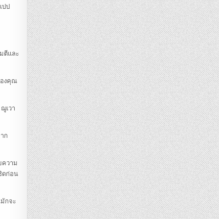
 เปป
จมตีและ
ของคุณ
 ฌูเวา
จาก
ายความ
ชิดก่อน
นมักจะ