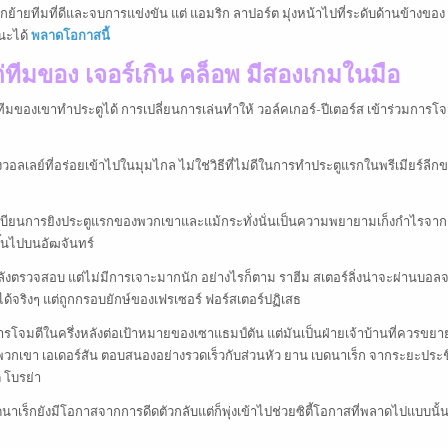
จากย้ายทีมที่ดีและจบการแข่งขัน แต่ แอมริก ลาปอร์ต มุ่งหน้าไปที่ระดับด้านข้างของ
ชนะได้
พลาดโอกาสนี้
 แต่ทีมของ เจอร์เกิน คล็อพ มีสองเกมในมือ
ีมของเขาทำประตูได้ การเปลี่ยนการเล่นทำให้ วอล์คเกอร์-ปีเตอร์ส เข้าร่วมการโ
วอลเลย์ที่อร่อยเข้าไปในมุมไกล ไม่ใช่วิธีที่ไม่ดีในการทำประตูแรกในพรีเมียร์ลีก
ทะเบียนการยิงประตูแรกของพวกเขาและแม้กระทั่งนั่นเป็นความพยายามเก็งกำไรจาก
นขึ้นไปบนอัฒจันทร์
ำลังตรวจสอบ แต่ไม่มีการเจาะมากนัก อย่างไรก็ตาม ราฮีม สเตอร์ลิ่งน่าจะผ่านบอล
้จริงๆ แต่ถูกกรอบยักษ์ของเฟรเซอร์ ฟอร์สเตอร์ปฏิเสธ
ารโจมตีในครึ่งหลังต่อเป้าหมายของเซาแธมป์ตัน แต่มันเป็นฝ่ายเจ้าบ้านที่ควรขย
งพวกเขา เอเดอร์สัน ตอบสนองอย่างรวดเร็วกับส่วนหัว ยาน เบดนาเร็ก จากระยะประ
ด โบรย่า
ดนาเร็กยังมีโอกาสจากการดีดตัวกลับแต่ก็พุ่งเข้าไปช่วยซิตี้โอกาสที่พลาดไปแบบนั้