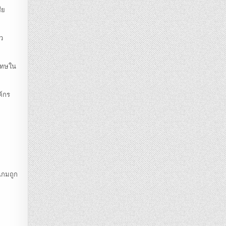
ีย
ัว
ดโทษใน
ค์กร
เกมถูก