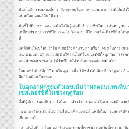
มันเป็นอีกการแสดงที่ดาราอังกฤษอยู่ในขอบของเกมมากกว่าที่เป็นหัวใจข
เฮ้, แม้แต่เอแดร์สันก็มี 31
มันชี้ไปที่การขาดความมั่นใจในผู้เล่นที่สร้างอาชีพในการค้นหาลูก
เหมือนว่า เปป กวาร์ดิโอลา จะไม่กังวล เขามีโอกาสที่จะดึง กรีลิช ได้ท
นี้
แต่ตัดสินใจเปลี่ยน ราฮีม สเตอร์ลิง สำหรับ กาเบรียล เจซุส ในการเส
เกม ตามแบบฉบับของเป๊ป มันใช้งานได้ดีในขณะที่ซิตี้สนุกกับการสะกดท
แนะนำของบราซิล ไม่ใช่ว่ากรีลิชมีส่วนในการต่อสู้มากเกินไป
ในเกมพรีเมียร์ลีก 17 เกมในฤดูกาลนี้ กรีลิชทำได้เพียง 2 ประตูและ 2
ลีดส์ในเดือนธันวาคม
ในอุตสาหกรรมตัวเลขเน้นว่าผลตอบแทนที่น่าโต
เชสเตอร์ซิตี้ในช่วงฤดูร้อน
สิ่งที่ผู้จัดการพูดเป๊ป กวาร์ดิโอล่ากล่าวว่า “เราเล่นได้ดีมาก น่าเสียดาย
“พวกเขาจัดระเบียบได้อย่างไม่น่าเชื่อ และนี่เป็นหนึ่งในการแสดงที่ดี
เยี่ยมมาก”
“เราเล่นได้ดีกว่าในเกมอาร์เซนอล ตอนที่เราชนะ และวันนี้เราเสมอกัน บ