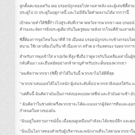
ลูกตั้งเตะของเควิน เดอ บรอยน์ถูกลอยไปทางเสาหลัง และผู้เล่นซิตี้สา
ประตูไป 11 ประตูในฤดูกาลนี้ และไม่มีทีมใดทำผลงานได้มากกว่านี้
เป้าหมายทำให้ซิตี้ก้าวไปสู่ระดับที่เราคาดหวังจากพวกเขา เดอ บรอยน
สำรองจะจัดการยิงประตูเดียวกันในครู่ต่อมาหลังจากโจมตีข้ามเสาหลั
ซิตี้ต้องการจุดโทษในนาทีที่ 78 เมื่อเดอ บรอยน์ถูกประกบข้างกรอบโดย
สนาม ใช้เวลาเพียงไม่กี่นาที เนื่องจาก สจ๊วต อาร์มสตรอง รอดจากกา
สำหรับการพุ่งเข้าใส่ ลาปอร์ต ที่สูง ซึ่งถือว่าคู่ควรกับใบเหลืองเท่านั
กลับคืนมา และยืนหยัดอย่างกล้าหาญสำหรับประเด็นของพวกเขา
“ผมคิดว่าพวกเขา (ซิตี้) ทำได้ในวันนี้ พวกเขาไม่ได้ดีที่สุด
“พวกเขาเล่นบอลได้ไม่ไกลนัก ผู้เล่นระดับท็อป พวกเขายิงบอลใส่กัน 
“แต่คืนนี้ ฉันคิดว่ามันเป็นการส่งบอลแบบพาสซีฟ และถ้ามันผ่านช้า ม
“ ฉันคิดว่าในช่วงพักครึ่งพวกเขาจะได้คะแนนจากผู้จัดการทีมและออ
กำหนดในทางของมัน
“ฉันอยู่ในสถานการณ์นั้น เมื่อคุณดูเหมือนกำลังจะได้แชมป์ลีก และคุ
“นั่นเป็นโอกาสทองสำหรับผู้บริหารและพนักงานที่จะไล่ตามพวกเขาในวัน