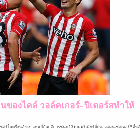
้นของไคล์ วอล์คเกอร์-ปีเตอร์สทำให้
ลเซอร์ในครึ่งหลังเซาแธมป์ตันยุติการชนะ 12 เกมพรีเมียร์ลีกของแมนเชสเตอร์ซิตี้ห