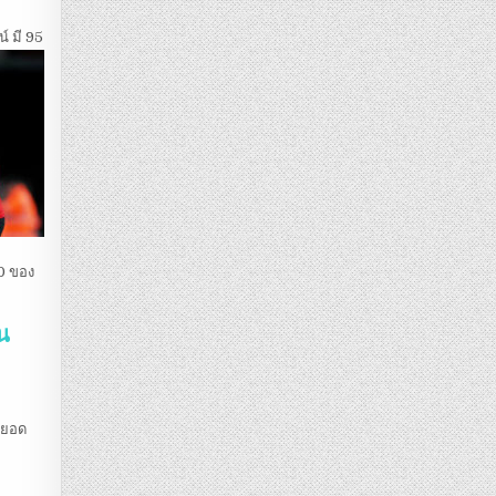
์ มี 95
-0 ของ
น
ันยอด