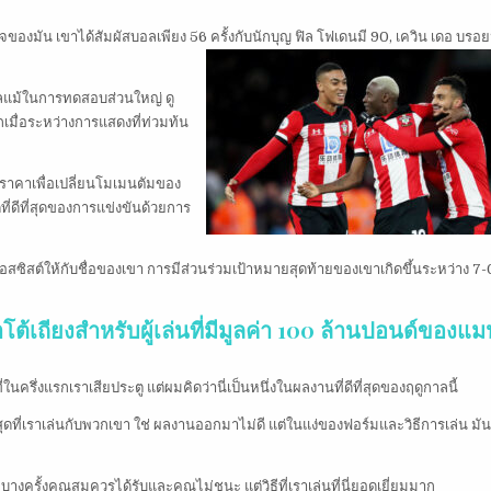
องมัน เขาได้สัมผัสบอลเพียง 56 ครั้งกับนักบุญ ฟิล โฟเดนมี 90, เควิน เดอ บรอยน
บอลแม้ในการทดสอบส่วนใหญ่ ดู
ุกเมื่อระหว่างการแสดงที่ท่วมท้น
นอราคาเพื่อเปลี่ยนโมเมนตัมของ
ี่ดีที่สุดของการแข่งขันด้วยการ
 แอสซิสต์ให้กับชื่อของเขา การมีส่วนร่วมเป้าหมายสุดท้ายของเขาเกิดขึ้นระหว่าง 7
้เถียงสำหรับผู้เล่นที่มีมูลค่า 100 ล้านปอนด์ของแม
ที่ในครึ่งแรกเราเสียประตู แต่ผมคิดว่านี่เป็นหนึ่งในผลงานที่ดีที่สุดของฤดูกาลนี้
ที่สุดที่เราเล่นกับพวกเขา ใช่ ผลงานออกมาไม่ดี แต่ในแง่ของฟอร์มและวิธีการเล่น ม
างครั้งคุณสมควรได้รับและคุณไม่ชนะ แต่วิธีที่เราเล่นที่นี่ยอดเยี่ยมมาก