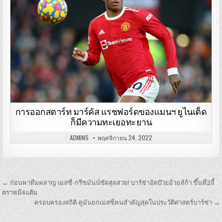
การออกสตาร์ท มาร์คัส แรชฟอร์ดของแมนฯ ยูไนเต็ด
ก็มีความทะเยอทะยาน
ADMINS
พฤศจิกายน 24, 2022
เมนู
← ก่อนพาทีมผลาญ เมสซี่-กรีซมันน์ซัดสุดสวย! บาร์ซ่าอัดบ๊วยอ้วยส์ก้า ขึ้นที่2จี้
นำทาง
ตราหมี4แต้ม
ครอบครองสถิติ คูมันยกเมสซี่คนสำคัญสุดในประวัติศาสตร์บาร์ซ่า →
เรื่อง