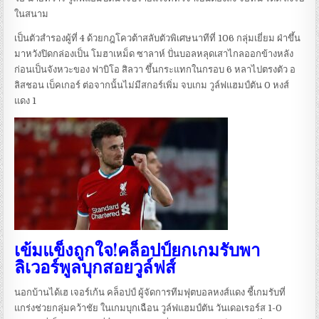
ในสนาม
เป็นตัวสำรองผู้ที่ 4 ด้วยกฎโควต้าสลับตัวพิเศษนาทีที่ 106 กลุ่มเยี่ยม ฝ่าขึ้น
มาหวังปิดกล่องเป็น โมฮาเหม็ด ซาลาห์ ปั่นบอลหลุดเสาไกลออกข้างหลัง
ก่อนเป็นจังหวะของ ฟาบิโอ สิลวา ขึ้นกระแทกในกรอบ 6 หลาไปตรงตัว อ
ลิสชอน เบ็คเกอร์ ต่อจากนั้นไม่มีสกอร์เพิ่ม จบเกม วูล์ฟแฮมป์ตัน 0 หงส์
แดง 1
เข้มแข็งถูกใจ!คล็อปป์ยกเกมรับพา
ลิเวอร์พูลบุกสอยวูล์ฟส์
นอกบ้านได้เฮ เจอร์เก้น คล็อปป์ ผู้จัดการทีมฟุตบอลหงส์แดง ชี้เกมรับที่
แกร่งช่วยกลุ่มคว้าชัย ในเกมบุกเฉือน วูล์ฟแฮมป์ตัน วันเดอเรอร์ส 1-0