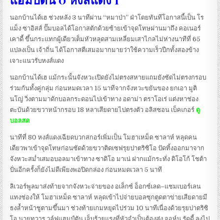
นอกบ้านได้เฮ ช่วงหลัง 3 นาทีผ่าน “หมาป่า” ฝ่าโดยทันทีโอกาสนี้เป็น โร
แม็ง ซาอิสส์ ปั๊มบอลได้โอกาสตักด้วยซ้ายเข้าจุดโทษผ่านมาถึง คอเนอร์
เคาดี้ ขึ้นกระแทกผู้เดียวเต็มหัวหลุดสามเหลี่ยมเสาไกลไม่ห่างนาทีที่ 65
แปลงเป็น เจ้าถิ่น ได้โอกาสตีเสมอมากมายว่าใช้ความเร็วปีกทั้งสองข้าง
เจาะแนวรับหงส์แดง
นอกบ้านได้เฮ แม้กระนั้นจังหวะเปิดยังไม่ตรงสหายแถมยังซัดไม่ตรงกรอบ
ร่วมกันทั้งคู่กลุ่ม ก่อนหมดเวลา 15 นาทีจากจังหวะขยันของ ยกเอา มูติ
นโญ่ วิ่งตามมาดักบอลกระดอนไปเข้าทาง อดาม่า ตราโอเร่ แต่งหาช่อง
ตะบันด้วยขวาหน้ากรอบ 18 หลาเสียดายไปตรงตัว อลิสซอน เบ็คเกอร์
ดู
บอลสด
นาทีที่ 80 หงส์แดงเฉียดบวกสกอร์เพิ่มเป็น โมฮาเหม็ด ซาลาห์ หลุดคน
เดียวพาเข้าจุดโทษก่อนซัดด้วยขวาติดเซฟรุยปาตริซิโอ ปัดทิ้งออกมาจาก
จังหวะสม่ำเสมอบอลมาเข้าทาง ซาดิโอ มาเน่ ฝากแม้กระทั่ง ดิโอโก้ โชต้า
ปั่นอีกครั้งก็ยังไม่ดีเพียงพอปิดกล่อง ก่อนหมดเวลา 5 นาที
ลิเวอร์พูลมาส่งท้ายจากจังหวะจ่ายของ อเล็กซ์ อ็อกซ์เลด–แชมเบอร์เลน
แทงช่องให้ โมฮาเหม็ด ซาลาห์ หลุดเข้าไปจ่ายบอลซุกตูดตาข่ายเสียดายมี
ธงล้ำหน้าชูตามขึ้นมา ช่วงท้ายเกมหยุดไปร่วม 10 นาทีเนื่องด้วยรุยปาตริซิ
โอ นายทวาร วูล์ฟแฮมป์ตัน เจ็บร้ายแรงที่หัวจำเป็นต้องส่ง จอห์น รัดดี้ ลงไป