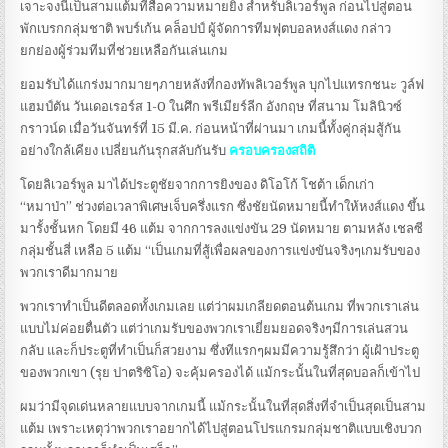
เจาะจงนี่เป็นสามแต้มที่สื่อความหมายยิ่ง สำหรับลิเวอร์พูล ก่อนไปสู่ตอน
พักเบรกกลุ่มชาติ พบร์เก้น คล็อปป์ ผู้จัดการทีมฟุตบอลหงส์แดง กล่าว
ยกย่องผู้ร่วมทีมที่ช่วยเหลือกันเล่นเกม
ยอมรับได้แกร่งมากมายๆภายหลังที่กองทัพลิเวอร์พูล บุกไปแทรกชนะ วูล์ฟ
แฮมป์ตัน วันเดอเรอร์ส 1-0 ในศึก พรีเมียร์ลีก อังกฤษ ที่สนาม โมลินิวซ์
กราวน์ด เมื่อวันจันทร์ที่ 15 มี.ค. ก่อนหน้าที่ผ่านมา เกมนี้ทั้งคู่กลุ่มสู้กัน
อย่างใกล้เคียง เปลี่ยนกันรุกสลับกันรับ
ครอบครองสถิติ
โดยลิเวอร์พูล มาได้ประตูชัยจากการยิงของ ดิโอโก้ โชต้า เด็กเก่า
“หมาป่า” ช่วงต่อเวลาพิเศษเจ็บครึ่งแรก ซึ่งชัยนัดหมายนี้ทำให้หงส์แดง ขึ้น
มารั้งชั้นหก โดยมี 46 แต้ม จากการลงแข่งขัน 29 นัดหมาย ตามหลัง เชลซี
กลุ่มชั้นสี่ เหลือ 5 แต้ม “เป็นเกมที่สู้เพื่อผลของการแข่งขันจริงๆเกมรับของ
พวกเราดีมากมาย
พวกเราทำเป็นดีตลอดทั้งเกมเลย แต่ว่าผมเกลียดตอนต้นเกม ที่พวกเราเล่น
แบบไม่ค่อยตื่นตัว แต่ว่าเกมรับของพวกเราเยี่ยมยอดจริงๆมีการเล่นสวน
กลับ และก็ประตูที่ทำเป็นก็สวยงาม ซึ่งทีแรกๆผมมีความรู้สึกว่า ผู้เฝ้าประตู
ของพวกเขา (รุย ปาตริซิโอ) จะคุ้มครองได้ แม้กระนั้นในที่สุดบอลก็เข้าไป
ผมว่ามีจุดเด่นหลายแบบจากเกมนี้ แม้กระนั้นในที่สุดสิ่งที่จำเป็นสุดเป็นสาม
แต้ม เพราะเหตุว่าพวกเราอยากได้ไปสู่ตอนโปรแกรมกลุ่มชาติแบบเชิงบวก