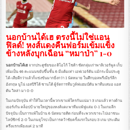
นอกบ้านได้เฮ ตรงนี้ไม่ใช่แอน
ฟิลด์! หงส์แดงคืนฟอร์มเข้มแข็ง
ข้างหลังบุกเฉือน “หมาป่า” 1-0
นอกบ้านได้เฮ
จากประตูชัยของ ดิโอโก้ โชต้า ซัดกลุ่มเก่าพาลิเวอร์พูล เก็บ
เพิ่มเป็น 46 คะแนนขยับขึ้นชั้น 6 มีแต้มเท่า เอฟเวอร์ตัน แม้กระนั้นประตู
ได้-เสียดีกว่าแล้วก็แข่งขันมากยิ่งกว่า 1 นัดหมาย ในศึกบอลพรีเมียร์ลีก
อังกฤษ นูโน่ เอสปิริโต้ ซานโต้ ผู้จัดการทีมวูล์ฟแฮมป์ตัน พาทีมเสมอ แอส
ตัน วิลล่า มา 0-0
ในเกมปัจจุบัน ทำให้ในเวลานี้พวกเขาแพ้ใครกันแน่มา 3 เกมแล้ว ทางด้าน
เยอร์เก้น คล็อปป์ นายใหญ่ของหงส์แดง พาทีมแพ้ฟูแล่ม 0-1 ในเกมลีก
ปัจจุบัน เป็นการแพ้ในบ้าน 6 นัดหมายติด ก่อนที่จะพวกเขาจะไปเอาชนะ
ไลป์ซิกข์ 2-0 ในเกมยุโรป เป็นการคว้าชัยครั้งแรกในรอบ 3 เกม ประเดิม
ครึ่งแรกเพียงแค่ 2 นาที