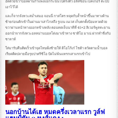
อัดด้วยขวาบอลผ่านกำแพงแม้กระนั้นไปตรงตัว อลิสซอน เบ็คเกอร์ ตะปป
เอาไว้ได้
และก็จากจังหวะสม่ำเสมอ จอนนี่ กาสโตร หลุดกับล้ำหน้าขึ้นมาทางด้าน
ซ้ายก่อนตักเข้าในผ่านมาเสาไกลถึง รูเบน เนเวส เก็บตกตั้งป้อมหวดด้วย
ขวาผ่านหน้าทางออกหข้างหลัง ตอนทดเจ็บนาทีที่ 45+2 ลิเวอร์พูลทะยาน
ออกนำจากจังหวะอลหม่านบอลโด่งมาเข้าทาง ซาดิโอ มาเน่ ฝากทำชิ่งกับ
ซาลาห์
ใส่มารับคืนติดเร็วเข้าจุดโทษฝั่งซ้ายให้ ดิโอโก้เก๋ โชต้า ตวัดตามน้ำบอล
เรียดติดปลายมือรุยปาตริซิโอ ปัดไม่พ้นแทรกเสาแรกเข้าไป
นอกบ้านได้เฮ หมดครึ่งเวลาแรก วูล์ฟ
แฮมป์ตัน 0 หงส์แดง 1