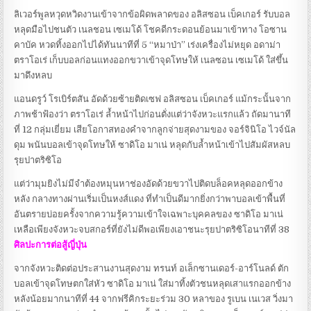
ลิเวอร์พูลหวุดหวิดงานเข้าจากข้อผิดพลาดของ อลิสซอน เบ็คเกอร์ รับบอล
หลุดมือไปชนตัว เนลชอน เซเมโด้ โชคดีกระดอนย้อนมาเข้าทาง โอซาน
คาบัค หวดทิ้งออกไปได้ทันนาทีที่ 5 “หมาป่า” เร่งเครื่องไม่หยุด อดาม่า
ตราโอเร่ เก็บบอลก่อนแทงออกขวาเข้าจุดโทษให้ เนลซอน เซเมโด้ ใส่ขึ้น
มาดึงหลบ
แอนดรูว์ โรเบิร์ตสัน อัดด้วยซ้ายติดเซฟ อลิสซอน เบ็คเกอร์ แม้กระนั้นจาก
ภาพช้าฟ้องว่า ตราโอเร่ ล้ำหน้าไปก่อนตั่งแต่ว่าจังหวะแรกแล้ว ถัดมานาที
ที่ 12 กลุ่มเยี่ยม เสียโอกาสทองคำจากลูกจ่ายสุดงามของ จอร์จินิโอ ไวจ์นัล
ดุม พนันบอลเข้าจุดโทษให้ ซาดิโอ มาเน่ หลุดกับล้ำหน้าเข้าไปสัมผัสหลบ
รุยปาตริซิโอ
แต่ว่ามุมยิงไม่มีจำต้องหมุนหาช่องอัดด้วยขวาไปติดบล็อคหลุดออกข้าง
หลัง กลางทางผ่านเริ่มเป็นหงส์แดง ที่ทำเป็นดีมากยิ่งกว่าพาบอลเข้าพื้นที่
อันตรายบ่อยครั้งจากความรู้ความเข้าใจเฉพาะบุคคลของ ซาดิโอ มาเน่
เหลือเพียงจังหวะจบสกอร์ที่ยังไม่ดีพอเพียงเอาชนะรุยปาตริซิโอนาทีที่ 38
ศิลปะการต่อสู้ญี่ปุ่น
จากจังหวะติดต่อประสานงานสุดงาม ทรนท์ อเล็กซานเดอร์-อาร์โนลด์ ตัก
บอลเข้าจุดโทษตกใส่หัว ซาดิโอ มาเน่ ใส่มาทิ้งตัวชนหลุดเสาแรกออกข้าง
หลังน้อยมากนาทีที่ 44 จากฟรีคิกระยะร่วม 30 หลาของ รูเบน เนเวส วิ่งมา