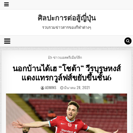
ศิลปะการต่อสู้ญี่ปุ่น
รวบรวมข่าวสารของกีฬาต่างๆ
POSTED
ข่าวบอลพรีเมียร์ลีก
IN
นอกบ้านได้เฮ “โชต้า” วีรบุรุษหงส์
แดงแทรกวูล์ฟส์ขยับขึ้นชั้น6
ADMINS
มีนาคม 28, 2021