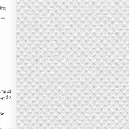
ด้วย
สอง
สมาพันธ์
ุธที่ 2
456