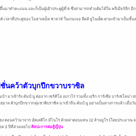
นมาทำคะแนน และก็เป็นผู้เฝ้าประตูผู้ที่ 6 ซึ่งสามารถทำแต้มได้ใน พรีเมียร์ลีก อีก
เวลาที่ประตูของ โมฮาเหม็ด ซาลาห์ ในเกมเจอ ลีดส์ ยูไนเต็ด ตามเข้ามาเป็นชั้น
ปชั่นคว้าตัวบุกปีกขวาบราซิล
้า มาเข้ารัง คัมป์ นู ต่อจาก เซร์คิโอ อเกวโร่ รวมทั้ง เอริก การ์เซีย บาร์เซโลน่า 
าล ตัวบุกปีกขวากลุ่มชาติบราซิล มาเข้าถิ่น คัมป์ นู อย่างเป็นทางการแล้ว เมื่อวันพ
แมร์ซง ตอนคว้ามาจาก อัตเลติโก มิไนโร่ ด้วยค่าตอบแทน 12 ล้านยูโร (โดยประมาณ 
อด 2 ปีที่ล่วงเลยไป
ศิลปะการต่อสู้ญี่ปุ่น