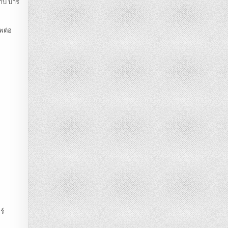
ับ บาร์
พต่อ
ร์