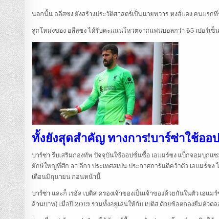
นอกนั้น อลีสซง ยังสร้างประวัติศาสตร์เป็นนายทวาร หงส์แดง คนแรกที่ขึ้
ลูกโหม่งของ อลีสซง ได้รับคะแนนโหวตจากแฟนบอลกว่า 65 เปอร์เซ็นต์ 
ทั้งยังสุดสำคัญ ทางการ!บาร์ซ่าใช้ออ
บาร์ซ่า รีบเสริมกองทัพ ปัจจุบันใช้ออปชั่นซื้อ เอแมร์ซง แบ็กจอมบุกแซมบ
ยักษ์ใหญ่ที่ศึก ลา ลีกา ประเทศสเปน ประกาศการันตีคว้าตัว เอแมร์ซง โฮย
เดือนมิถุนายน ก่อนหน้านี้
บาร์ซ่า และก็ เรอัล เบติส ครองเจ้าของเป็นเจ้าของด้วยกันในตัว เอ
ล้านบาท) เมื่อปี 2019 รวมทั้งอยู่เล่นให้กับ เบติส ด้วยข้อตกลงยืมตัวตล