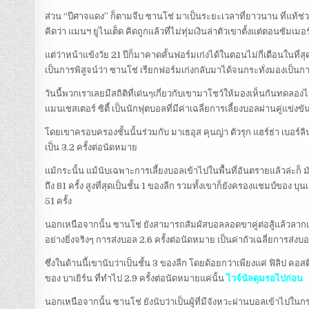
ส่วน “ปีศาจแดง” ก็ตามจีบ ซานโช่ มาเป็นระยะเวลาที่ยาวนาน ที่แท้
คิดว่า แมนฯ ยูไนเต็ด คิดถูกแล้วที่ไม่ทุ่มเงินล่าตัวเขาตั้งแต่ตอนซัมเมอ
แต่ว่าหน้าแข้งวัย 21 ปีก็มาคาดคั้นฟอร์มเก่งได้ในตอนไม่กี่เดือนในที่ส
เป็นการพิสูจน์ว่า ซานโช่ เรียกฟอร์มเก่งกลับมาได้จนกระทั่งมองเป็นการ
วันนี้พวกเราเลยมีสถิติที่เด่นๆเกี่ยวกับเขามาโชว์ให้มองเห็นกันทดลองไ
แมนเชสเตอร์ ซิตี้ เป็นนักฟุตบอลที่มีค่าเฉลี่ยการเลี้ยงบอลผ่านคู่แข่งขัน
โดยเขาครอบครองชั้นนั้นร่วมกับ มาเธอุส คุนญ่า ตัวรุก แฮร์ธ่า เบอร์ลิน
เป็น 3.2 ครั้งต่อนัดหมาย
แม้กระนั้น แม้นับเฉพาะการเลี้ยงบอลเข้าไปในพื้นที่อันตรายแล้วล่ะก็ มัน
ถึง 81 ครั้ง สูงที่สุดเป็นชั้น 1 ของลีก รวมทั้งเขาก็ยังครองแชมป์ของ
51 ครั้ง
นอกเหนือจากนั้น ซานโช่ ยังสามารถสัมผัสบอลลอดขาคู่ต่อสู้แล้วลากเลื
อย่างยิ่งจริงๆ การส่งบอล 2.6 ครั้งต่อนัดหมาย เป็นค่าถัวเฉลี่ยการส่ง
ซึ่งในด้านนี้เขานับว่าเป็นชั้น 3 ของลีก โดยด้อยกว่าเพียงแค่ ฟิลิป คอสติ
ของ บาเยิร์น ที่ทำไป 2.9 ครั้งต่อนัดหมายแค่นั้น
ไวจ์นัลดุมรอไปก่อน
นอกเหนือจากนั้น ซานโช่ ยังนับว่าเป็นผู้ที่มีจังหวะผ่านบอลเข้าไปใน