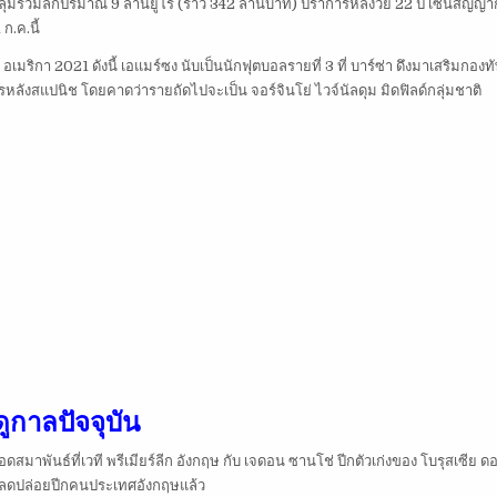
ลุ่มร่วมลีกปริมาณ 9 ล้านยูโร (ราว 342 ล้านบาท) ปราการหลังวัย 22 ปี เซ็นสัญญาก
ก.ค.นี้
ริกา 2021 ดังนี้ เอแมร์ซง นับเป็นนักฟุตบอลรายที่ 3 ที่ บาร์ซ่า ดึงมาเสริมกองทั
รหลังสแปนิช โดยคาดว่ารายถัดไปจะเป็น จอร์จินโย่ ไวจ์นัลดุม มิดฟิลด์กลุ่มชาติ
ูกาลปัจจุบัน
าพันธ์ที่เวที พรีเมียร์ลีก อังกฤษ กับ เจดอน ซานโช่ ปีกตัวเก่งของ โบรุสเซีย ดอ
่จะปลดปล่อยปีกคนประเทศอังกฤษแล้ว