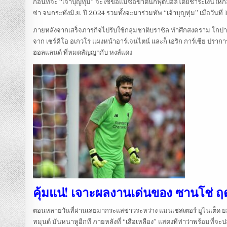
ก่อนที่จะ “เจ้าบุญทุ่ม” จะใช้ข้อแม้ซื้อขาดนักฟุตบอลโดยชำระเงินให้ก
ซ่า จนกระทั่งมิ.ย. ปี 2024 รวมทั้งจะมาร่วมทัพ “เจ้าบุญทุ่ม” เมื่อวันที่ 1 
ภายหลังจากเสร็จภารกิจไปรับใช้กลุ่มชาติบราซิล ทำศึกสงคราม โกปา อเม
จาก เซร์คิโอ อเกวโร่ แผงหน้าอาร์เจนไตน์ และก็ เอริก การ์เซีย ปรากา
ฮอลแลนด์ ที่หมดสัญญากับ หงส์แดง
คุ้มแน่! เจาะผลงานเด่นของ ซานโช่ ฤด
ตอนหลายวันที่ผ่านเลยมากระแสข่าวระหว่าง แมนเชสเตอร์ ยูไนเต็ด ยอดสม
ทมุนด์ มันหนาหูอีกที ภายหลังที่ “เสือเหลือง” แสดงทีท่าว่าพร้อมที