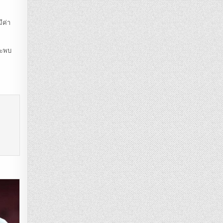
ีค่า
็จะพบ