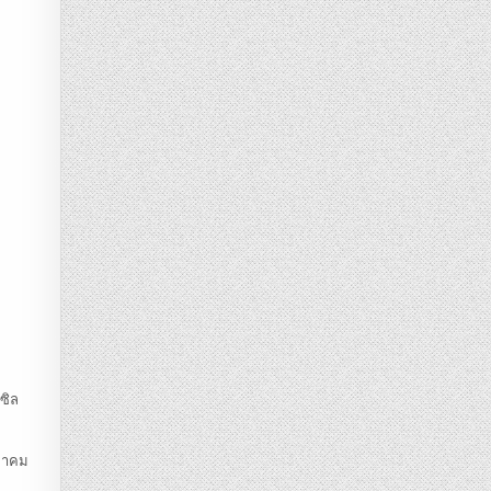
ซิล
ษภาคม