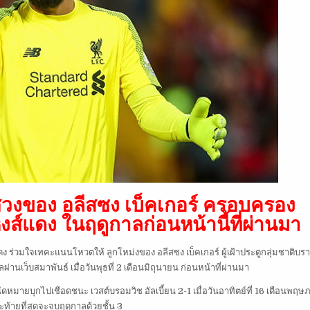
พิศวงของ อลีสซง เบ็คเกอร์ ครอบครอง
งส์แดง ในฤดูกาลก่อนหน้านี้ที่ผ่านมา
ดง ร่วมใจเทคะแนนโหวตให้ ลูกโหม่งของ อลีสซง เบ็คเกอร์ ผู้เฝ้าประตูกลุ่มชาติบรา
านเว็บสมาพันธ์ เมื่อวันพุธที่ 2 เดือนมิถุนายน ก่อนหน้าที่ผ่านมา
ัดหมายบุกไปเชือดชนะ เวสต์บรอมวิช อัลเบี้ยน 2-1 เมื่อวันอาทิตย์ที่ 16 เดือนพฤ
ะท้ายที่สุดจะจบฤดูกาลด้วยชั้น 3