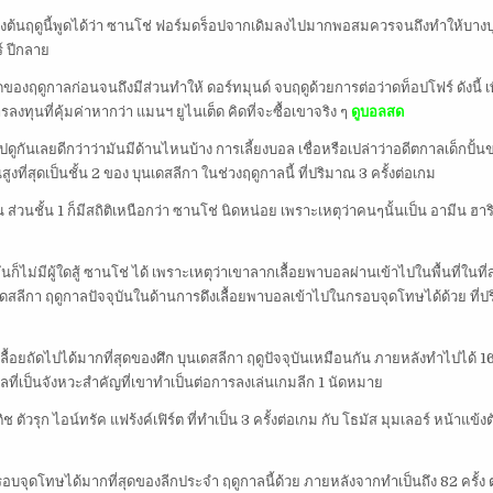
ช่วงต้นฤดูนี้พูดได้ว่า ซานโช่ ฟอร์มดร็อปจากเดิมลงไปมากพอสมควรจนถึงทำให้บาง
ร์ ปีกลาย
ุดของฤดูกาลก่อนจนถึงมีส่วนทำให้ ดอร์ทมุนด์ จบฤดูด้วยการต่อว่าดท็อปโฟร์ ดังนี้ เพ
ลงทุนที่คุ้มค่าหากว่า แมนฯ ยูไนเต็ด คิดที่จะซื้อเขาจริง ๆ
ดูบอลสด
ปดูกันเลยดีกว่าว่ามันมีด้านไหนบ้าง การเลี้ยงบอล เชื่อหรือเปล่าว่าอดีตกาลเด็กปั้น
สูงที่สุดเป็นชั้น 2 ของ บุนเดสลีกา ในช่วงฤดูกาลนี้ ที่ปริมาณ 3 ครั้งต่อเกม
 ส่วนชั้น 1 ก็มีสถิติเหนือกว่า ซานโช่ นิดหน่อย เพราะเหตุว่าคนๆนั้นเป็น อามีน ฮาริ
ก็ไม่มีผู้ใดสู้ ซานโช่ ได้ เพราะเหตุว่าเขาลากเลื้อยพาบอลผ่านเข้าไปในพื้นที่ในที่ส
 บุนเดสลีกา ฤดูกาลปัจจุบันในด้านการดึงเลื้อยพาบอลเข้าไปในกรอบจุดโทษได้ด้วย ที่
้อยถัดไปได้มากที่สุดของศึก บุนเดสลีกา ฤดูปัจจุบันเหมือนกัน ภายหลังทำไปได้ 16 
บอลที่เป็นจังหวะสำคัญที่เขาทำเป็นต่อการลงเล่นเกมลีก 1 นัดหมาย
ช ตัวรุก ไอน์ทรัค แฟร้งค์เฟิร์ต ที่ทำเป็น 3 ครั้งต่อเกม กับ โธมัส มุมเลอร์ หน้าแข้ง
กรอบจุดโทษได้มากที่สุดของลีกประจำ ฤดูกาลนี้ด้วย ภายหลังจากทำเป็นถึง 82 ครั้ง 