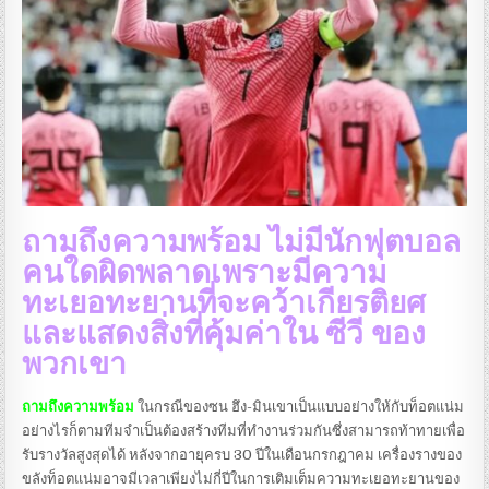
ถามถึงความพร้อม ไม่มีนักฟุตบอล
คนใดผิดพลาดเพราะมีความ
ทะเยอทะยานที่จะคว้าเกียรติยศ
และแสดงสิ่งที่คุ้มค่าใน ซีวี ของ
พวกเขา
ถามถึงความพร้อม
ในกรณีของซน ฮึง-มินเขาเป็นแบบอย่างให้กับท็อตแน่ม
อย่างไรก็ตามทีมจําเป็นต้องสร้างทีมที่ทํางานร่วมกันซึ่งสามารถท้าทายเพื่อ
รับรางวัลสูงสุดได้ หลังจากอายุครบ 30 ปีในเดือนกรกฎาคม เครื่องรางของ
ขลังท็อตแน่มอาจมีเวลาเพียงไม่กี่ปีในการเติมเต็มความทะเยอทะยานของ