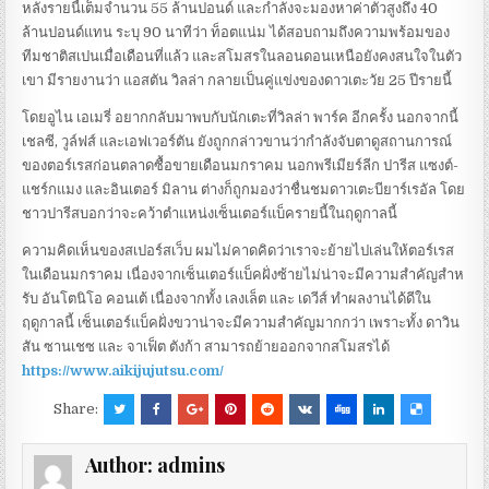
หลังรายนี้เต็มจํานวน 55 ล้านปอนด์ และกําลังจะมองหาค่าตัวสูงถึง 40
ล้านปอนด์แทน ระบุ 90 นาทีว่า ท็อตแน่ม ได้สอบถามถึงความพร้อมของ
ทีมชาติสเปนเมื่อเดือนที่แล้ว และสโมสรในลอนดอนเหนือยังคงสนใจในตัว
เขา มีรายงานว่า แอสตัน วิลล่า กลายเป็นคู่แข่งของดาวเตะวัย 25 ปีรายนี้
โดยอูไน เอเมรี่ อยากกลับมาพบกับนักเตะที่วิลล่า พาร์ค อีกครั้ง นอกจากนี้
เชลซี, วูล์ฟส์ และเอฟเวอร์ตัน ยังถูกกล่าวขานว่ากําลังจับตาดูสถานการณ์
ของตอร์เรสก่อนตลาดซื้อขายเดือนมกราคม นอกพรีเมียร์ลีก ปารีส แซงต์-
แชร์กแมง และอินเตอร์ มิลาน ต่างก็ถูกมองว่าชื่นชมดาวเตะบียาร์เรอัล โดย
ชาวปารีสบอกว่าจะคว้าตําแหน่งเซ็นเตอร์แบ็ครายนี้ในฤดูกาลนี้
ความคิดเห็นของสเปอร์สเว็บ ผมไม่คาดคิดว่าเราจะย้ายไปเล่นให้ตอร์เรส
ในเดือนมกราคม เนื่องจากเซ็นเตอร์แบ็คฝั่งซ้ายไม่น่าจะมีความสําคัญสําห
รับ อันโตนิโอ คอนเต้ เนื่องจากทั้ง เลงเล็ต และ เดวีส์ ทําผลงานได้ดีใน
ฤดูกาลนี้ เซ็นเตอร์แบ็คฝั่งขวาน่าจะมีความสําคัญมากกว่า เพราะทั้ง ดาวิน
สัน ซานเชซ และ จาเฟ็ต ตังก้า สามารถย้ายออกจากสโมสรได้
https://www.aikijujutsu.com/
Share:
Author:
admins