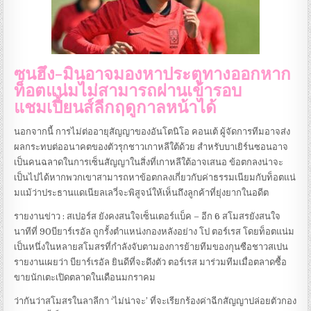
ซนฮึง-มินอาจมองหาประตูทางออกหาก
ท็อตแน่มไม่สามารถผ่านเข้ารอบ
แชมเปี้ยนส์ลีกฤดูกาลหน้าได้
นอกจากนี้ การไม่ต่ออายุสัญญาของอันโตนิโอ คอนเต้ ผู้จัดการทีมอาจส่ง
ผลกระทบต่ออนาคตของตัวรุกชาวเกาหลีใต้ด้วย สําหรับบาเยิร์นซอนอาจ
เป็นคนฉลาดในการเซ็นสัญญาในสิ่งที่เกาหลีใต้อาจเสนอ ข้อตกลงน่าจะ
เป็นไปได้หากพวกเขาสามารถหาข้อตกลงเกี่ยวกับค่าธรรมเนียมกับท็อตแน่
มแม้ว่าประธานแดเนียลเลวี่จะพิสูจน์ให้เห็นถึงลูกค้าที่ยุ่งยากในอดีต
รายงานข่าว : สเปอร์ส ยังคงสนใจเซ็นเตอร์แบ็ค – อีก 6 สโมสรยังสนใจ
นาทีที่ 90บียาร์เรอัล ถูกรั้งตําแหน่งกองหลังอย่าง โป ตอร์เรส โดยท็อตแน่ม
เป็นหนึ่งในหลายสโมสรที่กําลังจับตามองการย้ายทีมของกุนซือชาวสเปน
รายงานเผยว่า บียาร์เรอัล ยินดีที่จะดึงตัว ตอร์เรส มาร่วมทีมเมื่อตลาดซื้อ
ขายนักเตะเปิดตลาดในเดือนมกราคม
ว่ากันว่าสโมสรในลาลีกา ‘ไม่น่าจะ’ ที่จะเรียกร้องค่าฉีกสัญญาปล่อยตัวกอง