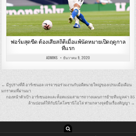
ฟอร์มสุดขีด ต้องเสียสถิติเมื่อแพ้นัดหมายเปิดฤดูกาล
ทีแรก
ADMINS
ธันวาคม 9, 2020
เมนู
← มีรูปร่างที่ดี อาร์เซนอล เจรจาขอร่วมงานกับอดีตนายใหญ่ของเปรมเมื่อเดือน
นำทาง
มกราคมที่ผ่านมา
กองหน้าตัวเป้า อาร์เซนอลและท็อตแน่มสามารถวางแผนการย้ายทีมมูลค่า 35
เรื่อง
ล้านปอนด์ให้กับนิโคโลซานิโอโล่ ท่ามกลางจุดยืนเรื่องสัญญา →