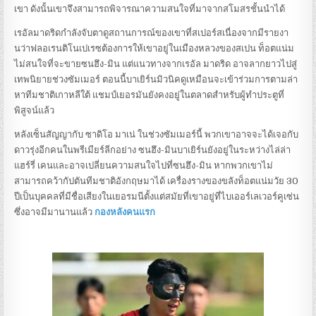
เขา ดังนั้นเขาจึงสามารถพิจารณาความสนใจที่มาจากสโมสรชั้นนําได้
เรอัลมาดริดกําลังจับตาดูสถานการณ์ของเขาที่สเปอร์สเนื่องจากมีรายงา
นว่าฟลอเรนติโนเปเรซต้องการให้เขาอยู่ในเมืองหลวงของสเปน ท็อตแน่ม
ไม่สนใจที่จะขายซนฮึง-มิน แต่แนวทางจากเรอัล มาดริด อาจลากยาวไปสู่
เทพนิยายช่วงซัมเมอร์ ตอนนี้บาเยิร์นมิวนิคดูเหมือนจะเข้าร่วมการตามล่า
หาทีมชาติเกาหลีใต้ แชมป์เยอรมันยังคงอยู่ในตลาดสําหรับผู้ทําประตูที่
พิสูจน์แล้ว
หลังเซ็นสัญญากับ ซาดิโอ มาเน่ ในช่วงซัมเมอร์นี้ พวกเขาอาจจะได้เจอกับ
ดาวรุ่งอีกคนในพรีเมียร์ลีกอย่าง ซนฮึง-มินบาเยิร์นยังอยู่ในระหว่างไล่ล่า
แฮร์รี่ เคนและอาจเปลี่ยนความสนใจไปที่ซนฮึง-มิน หากพวกเขาไม่
สามารถคว้ากัปตันทีมชาติอังกฤษมาได้ เครื่องรางของขลังท็อตแน่มวัย 30
ปีเป็นบุคคลที่มีชื่อเสียงในเยอรมนีตั้งแต่สมัยที่เขาอยู่ที่ไบเออร์เลเวอร์คูเซ่น
ซึ่งอาจมีมานานแล้ว
กองหลังคนแรก