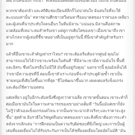
เดียวกับที่ฉันปรารถนา
“ที่เหลือฉันคิดแต่เรื่องของตัวเอง ไม่เกี่ยวกับคนอื่น
พวกเขาต้องกลัว และสถิติแชมเปียนส์ลีกก็ไม่น่าสนใจ ฉันสนใจที่จะให้
คะแนนเท่านั้น”
ทหารผ่านศึกชาวสวีเดนหารืออนาคตของ ราฟาเอล เหลียว
และผู้เล่นที่น่าประทับใจคนอื่นๆ ในทีมมิลาน
“แน่นอน มิลานคือสภาพ
แวดล้อมที่เหมาะสมสำหรับเขา แค่ดูการเติบโตของเขา เมื่อเขามาถึง เขา
ห่างไกลจากผู้เล่นที่ชี้ขาดอย่างที่เป็นอยู่ทุกวันนี้ ที่นี่เขาสำคัญสำหรับเรา
มาก
แล้วที่อื่นเขาจะสำคัญเท่าเราไหม? เขาจะต้องเริ่มต้นจากศูนย์ คุณไม่
สามารถแน่ใจได้ว่าเขาจะพร้อมในทันที
“ที่มิลาน เขามีความมั่นใจ พื้นที่
และอิสระ ซึ่งสโมสรอื่นไม่มีให้ มันขึ้นอยู่กับคุณ” นอกจากนี้ คุณยังเห็นได้
ว่าเขามีความสุขที่นี่ ตอนนี้เขาหัวเราะก่อนที่จะทำประตูด้วยซ้ำ เขาเป็น
ชายหนุ่มที่เติบโตขึ้นมากที่สุด
“ธีโอพัฒนาขึ้นมาก เดเคเตแลร์แข็งแกร่ง
และต้องใช้ความอดทน
แต่เหลียว อยู่ในอีกระดับหนึ่งซึ่งสูงกว่าค่าเฉลี่ย เขาขาดขั้นตอน เขาจะทำก็
ต่อเมื่อเขามั่นใจในความสามารถของเขาอย่างเต็มที่
“วันนี้แม้แต่เขาก็ยัง
ไม่รู้ว่าตัวเองแข็งแกร่งแค่ไหน จากนั้นเขาจะน่ากลัวจริงๆ และราคาจะสูง
ขึ้น”
สุดท้าย อิบราฮิโมวิชพูดถึงอนาคตของเขา และสิ่งที่เขาต้องการจะทำ
หลังจากเลิกเล่น
“การฝึกสอนเป็นความรับผิดชอบที่ยิ่งใหญ่ และการเป็นผู้
เล่นที่ยอดเยี่ยมไม่ได้รับประกันการเป็นโค้ชที่ยอดเยี่ยมโดยอัตโนมัติ
“มัน