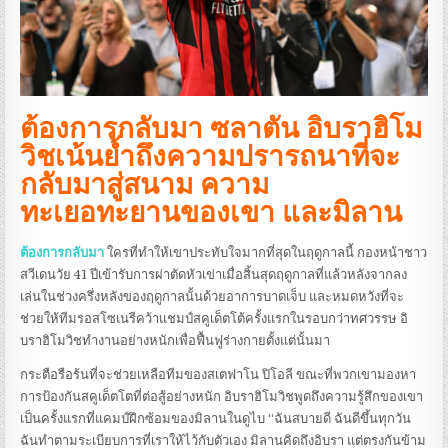
ต้องการกลับมา ซลาตัน อิบราฮิโม
วิชเน้นย้ำถึงความปรารถนาที่จะ
กลับมาสู่สนาม ความ
ทะเยอทะยานของเขา และมิลาน
ต้องการกลับมา
ใครที่ทำให้เขาประทับใจมากที่สุดในฤดูกาลนี้
กองหน้าชาว
สวีเดนวัย 41 ปีเข้ารับการผ่าตัดหัวเข่าเมื่อสิ้นสุดฤดูกาลที่แล้วหลังจากลง
เล่นในช่วงครึ่งหลังของฤดูกาลนั้นด้วยอาการบาดเจ็บ และหมดหวังที่จะ
ช่วยให้ทีมรอสโซเนรีคว้าแชมป์สคูเด็ตโต้ครั้งแรกในรอบกว่าทศวรรษ อิ
บราฮิโมวิชทำงานอย่างหนักเพื่อฟื้นฟูร่างกายตั้งแต่นั้นมา
กระตือรือร้นที่จะช่วยเหลือทีมของสเตฟาโน ปิโอลี ขณะที่พวกเขามองหา
การป้องกันสคูเด็ตโตที่ต่อสู้อย่างหนัก
อิบราฮิโมวิชพูดถึงความรู้สึกของเขา
เป็นครั้งแรกที่แคมป์ฝึกซ้อมของมิลานในดูไบ
“ฉันสบายดี ฉันดีขึ้นทุกวัน
ฉันทำตามระเบียบการที่เราให้ไว้กับตัวเอง มิลานคิดถึงอิบรา แต่ตรงกันข้าม