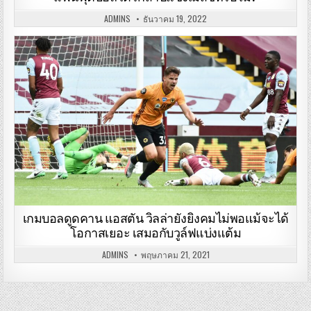
ADMINS
ธันวาคม 19, 2022
เกมบอลดูดคาน แอสตัน วิลล่ายังยิงคมไม่พอแม้จะได้
โอกาสเยอะ เสมอกับวูล์ฟแบ่งแต้ม
ADMINS
พฤษภาคม 21, 2021