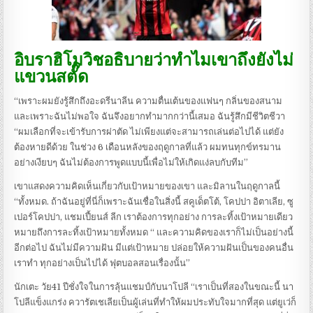
อิบราฮิโมวิชอธิบายว่าทำไมเขาถึงยังไม่
แขวนสตั๊ด
“เพราะผมยังรู้สึกถึงอะดรีนาลีน ความตื่นเต้นของแฟนๆ กลิ่นของสนาม
และเพราะฉันไม่พอใจ ฉันจึงอยากทำมากกว่านี้เสมอ ฉันรู้สึกมีชีวิตชีวา
“ผมเลือกที่จะเข้ารับการผ่าตัด ไม่เพียงแต่จะสามารถเล่นต่อไปได้ แต่ยัง
ต้องหายดีด้วย ในช่วง 6 เดือนหลังของฤดูกาลที่แล้ว ผมทนทุกข์ทรมาน
อย่างเงียบๆ ฉันไม่ต้องการพูดแบบนี้เพื่อไม่ให้เกิดแง่ลบกับทีม”
เขาแสดงความคิดเห็นเกี่ยวกับเป้าหมายของเขา และมิลานในฤดูกาลนี้
“ทั้งหมด. ถ้าฉันอยู่ที่นี่ก็เพราะฉันเชื่อในสิ่งนี้ สคูเด็ตโต้, โคปปา อิตาเลีย, ซู
เปอร์โคปปา, แชมเปี้ยนส์ ลีก เราต้องการทุกอย่าง การละทิ้งเป้าหมายเดียว
หมายถึงการละทิ้งเป้าหมายทั้งหมด
“ และความคิดของเราก็ไม่เป็นอย่างนี้
อีกต่อไป ฉันไม่มีความฝัน มีแต่เป้าหมาย ปล่อยให้ความฝันเป็นของคนอื่น
เราทำ ทุกอย่างเป็นไปได้ ฟุตบอลสอนเรื่องนั้น”
นักเตะ วัย41 ปีชั่งใจในการลุ้นแชมป์กับนาโปลี
“เราเป็นที่สองในขณะนี้ นา
โปลีแข็งแกร่ง ควารัตเชเลียเป็นผู้เล่นที่ทำให้ผมประทับใจมากที่สุด แต่ยูเว่ก็