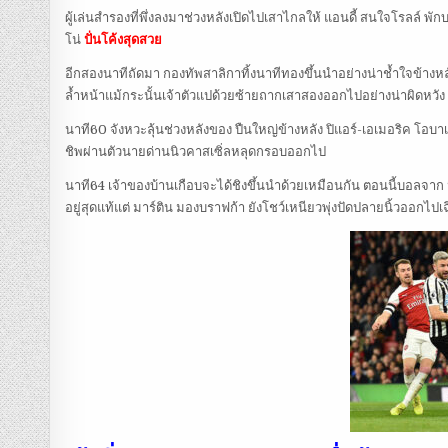
ผู้เล่นสำรองที่พึ่งลงมาช่วงหลังเปิดไปเสาไกลให้ แอนดี้ สนใจโรลล์
โน่
ปั่นโค้งสุดสวย
อีกสองนาทีถัดมา กองทัพสาลิกาทิ้งนาทีทองขึ้นนำอย่างน่าช้ำใจข้างหลั
ล้ำหน้าแม้กระนั้นเจ้าตัวแปด้วยซ้ายถากเสาสองออกไปอย่างน่าผิดหวัง
นาที60 จังหวะลุ้นช่วงหลังของ ปืนใหญ่ข้างหลัง ปิแอร์-เอเมอริค โอ
ชิพผ่านตัวนายด่านนิวคาสเซิ่ลหลุดกรอบออกไป
นาที64 เจ้าของบ้านเกือบจะได้ชิงขึ้นนำด้วยเหมือนกัน ตอนนี้บอลจาก 
อยู่สุดแท้แต่ มาร์ติน มองบราฟก้า ยังโชว์เหนียวพุ่งปัดปลายนิ้วออกไปเ