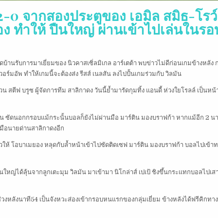
-0 จากสองประตูของ เอมิล สมิธ-โรว์
อง ทำให้ ปืนใหญ่ ผ่านเข้าไปเล่นในรอ
ดบ้านรับการมาเยี่ยมของ นิวคาสเซิ่ลมิเกล อาร์เตต้า พบข่าวไม่ดีก่อนเกมข้างหลัง ก
อร์มอัพ ทำให้เกมนี้จะต้องส่ง รีสส์ เนลสัน ลงไปปั้นเกมร่วมกับ วิลมัน
วน สตีฟ บรูซ ผู้จัดการทีม สาลิกาดง วันนี้ย้ำมารัดกุมทิ้ง แอนดี้ ห่วงใยโรลล์ เป็นหน้
ลสัน ซัดนอกกรอบแม้กระนั้นบอลก็ยังไม่ผ่านมือ มาร์ติน มองบราฟก้า หากแม้อีก 2 นา
้ามือนายด่านสาลิกาดงอีก
าวให้ โอบาเมยอง หลุดกับล้ำหน้าเข้าไปซัดติดเซฟ มาร์ติน มองบราฟก้า บอลไปเข้าทา
33 ปืนใหญ่ได้ลุ้นจากลูกเตะมุม วิลมัน มาเข้ามา นิโกล่าส์ เปเป้ ชิงขึ้นกระแทกบอลไปเ
ช่วงหลังนาที54 เป็นจังหวะส่องเข้ากรอบหนแรกของกลุ่มเยี่ยม ข้างหลังได้ฟรีคิกทา