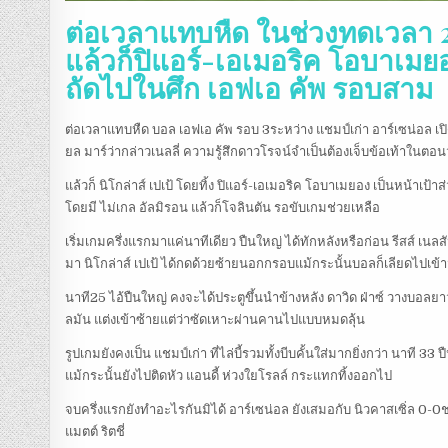
ต่อเวลาแทบหืด ในช่วงทดเวลา 2
แล้วก็ปิแอร์-เอเมอริค โอบาเมย
ถัดไปในศึก เอฟเอ คัพ รอบสาม
ต่อเวลาแทบหืด บอล เอฟเอ คัพ รอบ 3ระหว่าง แชมป์เก่า อาร์เซน่อล เปิ
ยล มาร์ว่ากล่าวเนลลี่ ความรู้สึกดาวโรจน์จำเป็นต้องเจ็บข้อเท้าในตอนว
แล้วก็ นิโกล่าส์ เปเป้ โดยทิ้ง ปิแอร์-เอเมอริค โอบาเมยอง เป็นหน้าเป้าส่
โดยมี ไม่เกล อัลมิรอน แล้วก็โจลินตัน รอขับเกมช่วยเหลือ
เริ่มเกมครึ่งแรกมาแค่นาทีเดียว ปืนใหญ่ ได้ทักหลังหรือก่อน รีสส์ เน
มา นิโกล่าส์ เปเป้ ได้กดด้วยซ้ายนอกกรอบแม้กระนั้นบอลก็เลียดไปเข
นาที25 ไอ้ปืนใหญ่ คงจะได้ประตูขึ้นนำข้างหลัง ดาวิด ฝ่าซ์ วางบอลย
ลมัน แต่งเข้าซ้ายแต่ว่าซัดเหาะผ่านคานไปแบบหมดลุ้น
รูปเกมยังคงเป็น แชมป์เก่า ที่ไล่บี้รวมทั้งบีบคั้นใส่มากยิ่งกว่า นาที 
แม้กระนั้นยังไปติดหัว แอนดี้ ห่วงใยโรลล์ กระแทกทิ้งออกไป
จบครึ่งแรกยังทำอะไรกันมิได้ อาร์เซน่อล ยังเสมอกับ นิวคาสเซิ่ล 0-0
แมตต์ ริตชี่