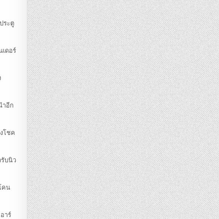
ประตู
นเดอร์
ง
นำอีก
่างโชค
รับนิว
กโคน
อาร์