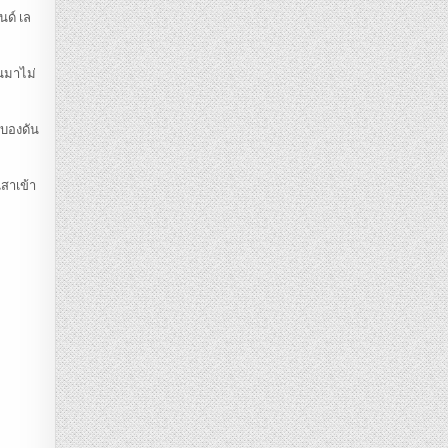
นด์ เล
้นมาไม่
าบองดัน
เสาเข้า