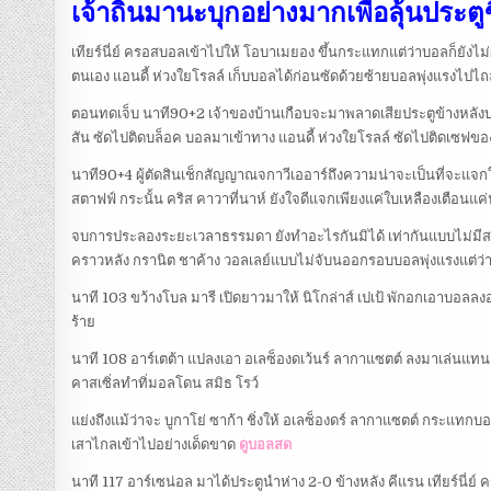
เจ้าถิ่นมานะบุกอย่างมากเพื่อลุ้นประตู
เทียร์นี่ย์ ครอสบอลเข้าไปให้ โอบาเมยอง ขึ้นกระแทกแต่ว่าบอลก็ยังไ
ตนเอง แอนดี้ ห่วงใยโรลล์ เก็บบอลได้ก่อนซัดด้วยซ้ายบอลพุ่งแรงไปไ
ตอนทดเจ็บ นาที90+2 เจ้าของบ้านเกือบจะมาพลาดเสียประตูข้างหลังบอลส
สัน ซัดไปติดบล็อค บอลมาเข้าทาง แอนดี้ ห่วงใยโรลล์ ซัดไปติดเซฟของ
นาที90+4 ผู้ตัดสินเช็กสัญญาณจกาวีเออาร์ถึงความน่าจะเป็นที่จะแจกใ
สตาฟฟ์ กระนั้น คริส คาวาที่นาห์ ยังใจดีแจกเพียงแค่ใบเหลืองเตือนแค่น
จบการประลองระยะเวลาธรรมดา ยังทำอะไรกันมิได้ เท่ากันแบบไม่มีสกอ
คราวหลัง กรานิต ชาค้าง วอลเลย์แบบไม่จับนออกรอบบอลพุ่งแรงแต่ว่าก็
นาที 103 ขว้างโบล มารี เปิดยาวมาให้ นิโกล่าส์ เปเป้ พักอกเอาบอลลง
ร้าย
นาที 108 อาร์เตต้า แปลงเอา อเลซ็องดเว้นร์ ลากาแซตต์ ลงมาเล่นแทน น
คาสเซิ่ลทำทิ่มอลโดน สมิธ โรว์
แย่งถึงแม้ว่าจะ บูกาโย่ ซาก้า ชิ่งให้ อเลซ็องดร์ ลากาแซตต์ กระแทก
เสาไกลเข้าไปอย่างเด็ดขาด
ดูบอลสด
นาที 117 อาร์เซน่อล มาได้ประตูนำห่าง 2-0 ข้างหลัง คีแรน เทียร์นี่