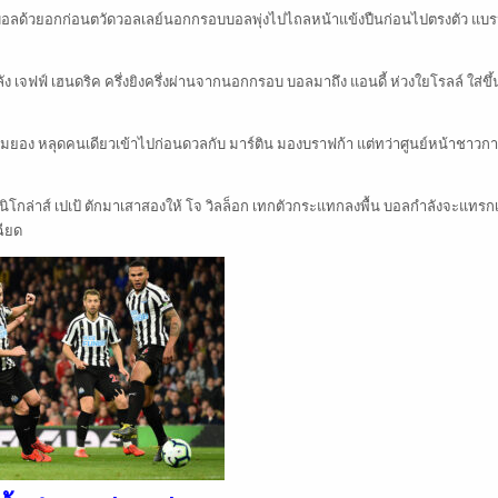
 พักบอลด้วยอกก่อนตวัดวอลเลย์นอกกรอบบอลพุ่งไปไถลหน้าแข้งปืนก่อนไปตรงตัว แบร
ง เจฟฟ์ เฮนดริค ครึ่งยิงครึ่งผ่านจากนอกกรอบ บอลมาถึง แอนดี้ ห่วงใยโรลล์ ใส่ขึ
บาเมยอง หลุดคนเดียวเข้าไปก่อนดวลกับ มาร์ติน มองบราฟก้า แต่ทว่าศูนย์หน้าชาวก
นิโกล่าส์ เปเป้ ตักมาเสาสองให้ โจ วิลล็อก เทกตัวกระแทกลงพื้น บอลกำลังจะแทรก
ฉียด