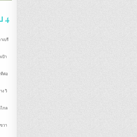
บ 4
าเบรี
าเป้า
ทีต่อ
ง วิ
สาไกล
งขวา