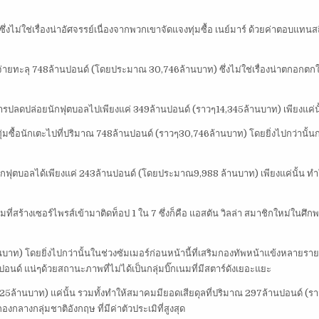
่งไม่ใช่เรื่องน่าอัศจรรย์เนื่องจากพวกเขาจัดแจงทุ่มซื้อ เนย์มาร์ ด้วยค่าตอบแทนส
าใช้จ่ายทะลุ 748ล้านปอนด์ (โดยประมาณ 30,746ล้านบาท) ซึ่งไม่ใช่เรื่องน่าตกอกตกใ
ารปลดปล่อยนักฟุตบอลไปเพียงแค่ 349ล้านปอนด์ (ราวๆ14,345ล้านบาท) เพียงแค่นั
ินทุ่มซื้อนักเตะไปที่ปริมาณ 748ล้านปอนด์ (ราวๆ30,746ล้านบาท) โดยยิ่งไปกว่านั้น
ักฟุตบอลได้เพียงแค่ 243ล้านปอนด์ (โดยประมาณ9,988 ล้านบาท) เพียงแค่นั้น ท
สร้างเซอร์ไพรส์เข้ามาติดท็อป 1 ใน 7 ซึ่งก็คือ แอสตัน วิลล่า สมาชิกใหม่ในศึกพร
ท) โดยยิ่งไปกว่านั้นในช่วงซัมเมอร์ก่อนหน้านี้ที่เสริมกองทัพหน้าแข้งหลายราย 
ปอนด์ แน่ๆด้วยสถานะภาพที่ไม่ได้เป็นกลุ่มบิ๊กเนมที่มีสตาร์ดังเยอะแยะ
5ล้านบาท) แค่นั้น รวมทั้งทำให้สมาคมมียอดเสียดุลที่ปริมาณ 297ล้านปอนด์ (รา
กลางกลุ่มชาติอังกฤษ ที่มีค่าตัวประเมิที่สูงสุด