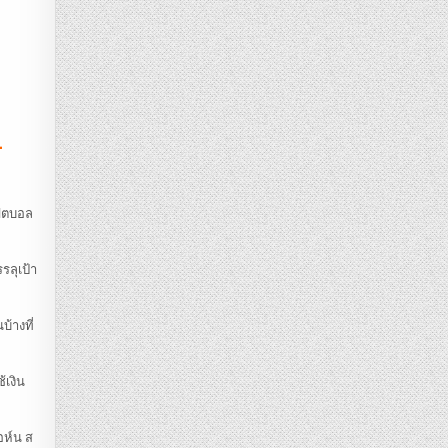
-
ฟุตบอล
รลุเป้า
้างที่
้เงิน
อห์น ส