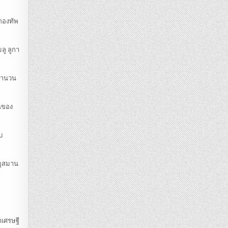
มกองทัพ
ลู ลูกา
่จำนวน
็นของ
บ
 อุสมาน
าเศรษฐี