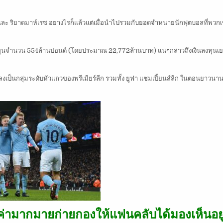
อน และ ริยาดมาห์เรซ อย่างไรก็แล้วแต่เมื่อนำไปรวมกับยอดจำหน่ายนักฟุตบอลที่พว
งขาดทุนจำนวน 554ล้านปอนด์ (โดยประมาณ 22,772ล้านบาท) แน่ๆกล่าวถึงเงินลงทุน
ปลงเป็นกลุ่มระดับหัวแถวของพรีเมียร์ลีก รวมทั้ง ยูฟ่า แชมเปี้ยนส์ลีก ในตอนยาวน
ูลค่ามากมายก่ายกองให้แฟนคลับได้มองเห็นอยู