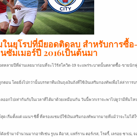
ีมในยุโรปที่มียอดติดลบ สำหรับการซื้อ
ซัมเมอร์ปี 2016เป็นต้นมา
ดหลายปีที่ผ่านเลยมาก่อนที่จะไว้รัสโควิด-19 จะแพร่ระบาดนั้นตลาดซื้อ-ขายนัก
น โดยยิ่งไปกว่านั้นบรรดาทีมเงินถุงเงินถังที่ใช้เงินเสริมกองทัพเพื่อไล่ล่าการบร
ลออกไปเท่ากันกับในเวลาที่ได้มาด้วยเหมือนกัน วันนี้พวกเราจะพาไปดูว่ามีทีมไหนบ
 เริ่มตั้งแต่ แมนฯ ซิตี้ ที่ครองแชมป์ใช้เงินเสริมกองทัพมากมายที่แม้ว่าจะไม่ได้ใช
เข้ามาจำนวนมากอาทิเช่น รูบน ดิอาส, แฟร์ราน ตอร์เรส, โรดรี้, เลรอย ซาเน่, จ