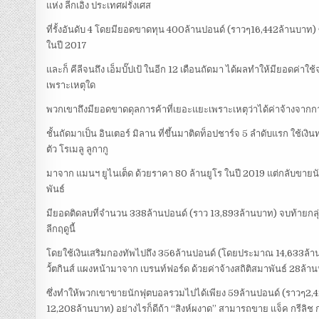
แห่ง ลีกเอิง ประเทศฝรั่งเศส
ที่รั้งอันดับ 4 โดยมียอดขาดทุน 400ล้านปอนด์ (ราวๆ16,442ล้านบาท) ซึ
ในปี 2017
และก็ คีลีจนถึง เอ็มบั๊ปเป้ ในอีก 12 เดือนถัดมา ได้ผลทำให้มียอดค่
เพราะเหตุใด
พวกเขาถึงมียอดขาดดุลการค้าที่เยอะแยะเพราะเหตุว่าได้ค่าจ้างจากก
ชั้นถัดมาเป็น อินเตอร์ มิลาน ที่ขึ้นมาติดท็อปชาร์จ 5 ลำดับแรก ใช้เง
ตัว โรเมลู ลูกากู
มาจาก แมนฯ ยูไนเต็ด ด้วยราคา 80 ล้านยูโร ในปี 2019 แต่กลับขายน
พันธ์
มียอดติดลบที่จำนวน 338ล้านปอนด์ (ราว 13,893ล้านบาท) จบท้ายกลุ่มที่
ลีกฤดูนี้
โดยใช้เงินเสริมกองทัพไปถึง 356ล้านปอนด์ (โดยประมาณ 14,633ล้านบา
วั้ตกินส์ แผงหน้ามาจาก เบรนท์ฟอร์ด ด้วยค่าจ้างสถิติสมาพันธ์ 28ล้าน
ซึ่งทำให้พวกเขาขายนักฟุตบอลรวมไปได้เพียง 59ล้านปอนด์ (ราวๆ2,42
12,208ล้านบาท) อย่างไรก็ดีถ้า “สิงห์ผงาด” สามารถขาย แจ็ค กรีลิช กอง