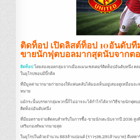
ติดท็อป เปิดลิสต์ท็อป 10อันดับท
ขายนักฟุตบอลมากสุดนับจากตอน
ติดท็อป
โดยสองยอดกลุ่มจากเมืองแมนเชสเตอร์ติดท็อปอันดับหนึ่ง ตลอ
ในยุโรปชอบมีบิ๊กดีล
ที่มีมูลค่ามากมายก่ายกองให้แฟนคลับได้มองเห็นอยู่เสมอดูเหมือนจะทุกตอ
หมาย
แม้กระนั้นบรรดากลุ่มพวกนี้ก็ไม่อาจจะได้กำไรได้จากวิธีขายนักฟุตบอ
ติดท็อปอันดับหนึ่ง
ที่มียอดรายจ่ายติดลบสำหรับในการซื้อ-ขายนักเตะนับจากปี 2016 สูงที่สุด
เสริมกองทัพมากมายสุด
ในยุโรปในด้วยจำนวน 883ล้านปอนด์ (ราวๆ36,295ล้านบาท) ดึงสตาร์ดัง