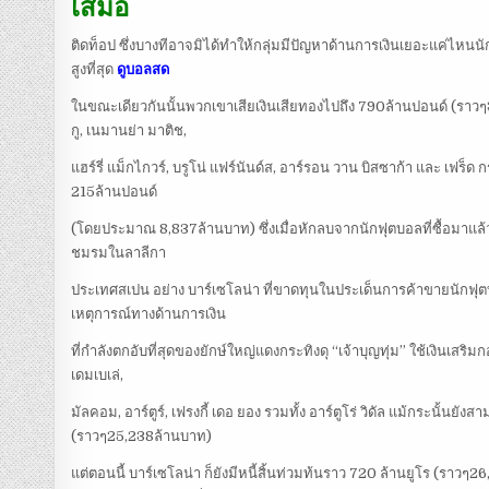
เสมอ
ติดท็อป ซึ่งบางทีอาจมิได้ทำให้กลุ่มมีปัญหาด้านการเงินเยอะแค่ไหนนัก ต
สูงที่สุด
ดูบอลสด
ในขณะเดียวกันนั้นพวกเขาเสียเงินเสียทองไปถึง 790ล้านปอนด์ (ราวๆ3
กู, เนมานย่า มาติช,
แฮร์รี่ แม็กไกวร์, บรูโน่ แฟร์นันด์ส, อาร์รอน วาน บิสซาก้า และ เฟร็
215ล้านปอนด์
(โดยประมาณ 8,837ล้านบาท) ซึ่งเมื่อหักลบจากนักฟุตบอลที่ซื้อมาแล
ชมรมในลาลีกา
ประเทศสเปน อย่าง บาร์เซโลน่า ที่ขาดทุนในประเด็นการค้าขายนักฟุตบอล
เหตุการณ์ทางด้านการเงิน
ที่กำลังตกอับที่สุดของยักษ์ใหญ่แดงกระทิงดุ “เจ้าบุญทุ่ม” ใช้เงินเสริม
เดมเบเล่,
มัลคอม, อาร์ตูร์, เฟรงกี้ เดอ ยอง รวมทั้ง อาร์ตูโร่ วิดัล แม้กระ
(ราวๆ25,238ล้านบาท)
แต่ตอนนี้ บาร์เซโลน่า ก็ยังมีหนี้สิ้นท่วมท้นราว 720 ล้านยูโร (ราวๆ