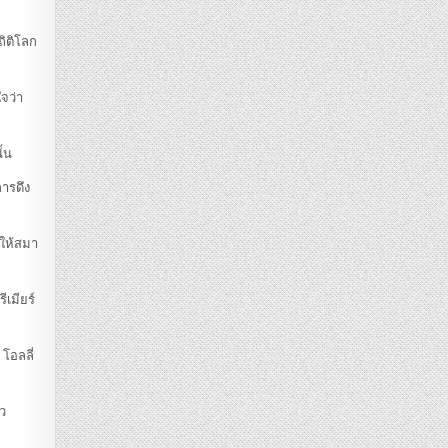
ถิติโลก
จว่า
้น
การดึง
ำให้สมา
ีเมียร์
โอลลี่
ว