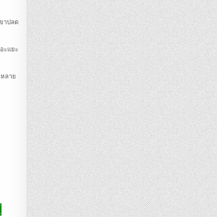
กเขาปลด
เยอะแยะ
านหลาย
่