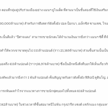
อนที่กลุ่มคู่ปรับร่วมเมืองอย่าง แมนฯ ยูไนเต็ด ที่ตามมาเป็นชั้นสองที่ใช้เงินเสริ
0,000ล้านบาท) สำหรับการดึงสตาร์ดังทั้งยัง ปอล ป็อกบา, อเล็กซิส ซานเชซ, โรเม
ด กระนั้นดีแล้ว “ปีศาจแดง” สามารถขายนักเตะได้จำนวนเงินมากยิ่งกว่า แมนฯ ซิตี้ ที
้วทำให้พวกเขาขาดทุนไป 515ล้านปอนด์ (ราว 21,169ล้านบาท) ส่วนชั้นสามนั้นเป
ถึง 413ล้านปอนด์ (ราวๆ16,976ล้านบาท) ซึ่งเป็นอีกหนึ่งสิ่งที่บอกให้เห็นเกี่ยวกั
กองทัพแล้วมากยิ่งกว่า 1 พันล้านปอนด์ เซ็นสัญญาดกับดาวดังทั้งยัง ฟิลิปเป้ คูตินโญ่,
นั้นยังสามารถฟันผลกำไรจากแนวทางการขายนักฟุตบอลไปทั้งหมด 614ล้านปอนด์
26,142ล้านบาท) ในช่วงเวลาที่ชั้นต่อมาหนีไม่พ้น กรุงปารีส แซงต์ แชร์กแมง กลุ่มมห