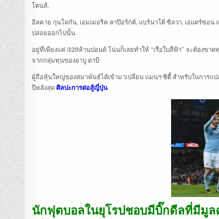
โตนส์,
อิลคาย กุนโดกัน, เอมเมอริค ลาป๊อร์กต์, แบร์นาโด้ ซิลวา, เอแดร์ซ
ปล่อยออกไปนั้น
อยู่ที่เพียงแค่ 329ล้านปอนด์ โน่นก็เลยทำให้ “เรือใบสีฟ้า” จะต้อ
จากกลุ่มทุนของอาบู ดาบี
ผู้ถือหุ้นใหญ่ของสมาพันธ์ได้เข้ามาเปลี่ยน แมนฯ ซิตี้ สำหรับในการแ
ปีหลังสุด
ศิลปะการต่อสู้ญี่ปุ่น
นักฟุตบอลในยุโรปชอบมีบิ๊กดีลที่มีม