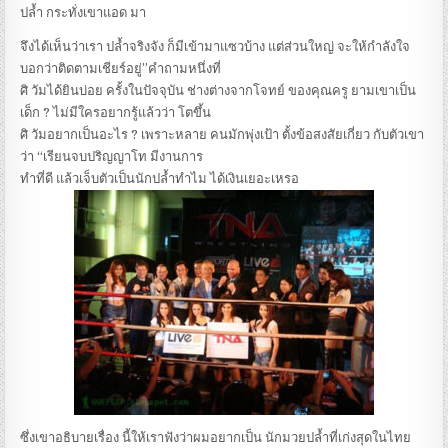
ปล้ำ กระทั่งเขาแอด มา
จึงได้เห็นว่าเรา ปล้ำจริงจัง ก็มีเข้ามาแซวบ้าง แต่ส่วนใหญ่ จะให้กำลังใจ
บอกว่าติดตามเชียร์อยู่”คำถามหนึ่งที่
ศิ วัมได้ยินบ่อย ครั้งในปัจจุบัน ช่างต่างจากโจทย์ ของคุณครู ยามเขาเป็น
เด็ก ? ไม่มีใครอยากรู้แล้วว่า โตขึ้น
ศิ วัมอยากเป็นอะไร ? เพราะหลาย คนมักพุ่งเป้า ตั้งข้อสงสัยเกี่ยว กับตัวเขา
ว่า “เรียนจบปริญญาโท มีงานการ
ทำที่ดี แล้วเจ็บตัวเป็นนักปล้ำทำไม ได้เงินเยอะเหรอ
ซึ่งเขาอธิบายเรื่อง นี้ให้เราฟังว่าผมอยากเป็น นักมวยปล้ำที่เก่งสุดในไทย