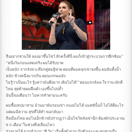
จึงอยากชวนให้ ลองมาขึ้นโชว์ สักครั้งที่นี่ ผมก็เข้าสู่กระบวนการฝึกซ้อม”
“หนึ่งวันก่อนแสดงจริง ผมได้รับบาด
เจ็บหนัก จากจังหวะที่ยกคู่ต่อสู้ฟาด ตอนที่ผมคลุกเข่าลงพื้น ผมดันทิ้งน้ำ
หนัก ข้างหนึ่งมากเกิน ตอนแรกผมยัง
ไม่รู้ว่าเป็นอะไร รู้แค่ว่ามันตึงมาก เดินไม่ได้””ตอนแรกลังเล ใจว่าจะพักดี
ไหม สุดท้ายผมฝืนตัว เองขึ้นไปปล้ำ
อันนี้ขอเตือนว่า ไม่ควรทำตามนะครับ
ผมซื้อเทปมาสาม ม้วนมาพันรอบเข่า จนงอไม่ได้ แมตช์นั้นก็ ไม่ได้ดีอะไร
แต่ผมมีความ สุขที่ได้ทำ พอกลับมา
ถึงเมืองไทย ผมไปเอ็กซ์ เรย์ปรากฏว่า เอ็นไขว้หลังเข่าฉีก ต้องพักประมาณ
4-5 เดือน”ในช่วงที่เคลื่อนไหว
ร่างกายได้ ยากลำบาก “ศิ วัม” เริ่มตั้งคำถาม กับตัวเอง และทบทวนถึง