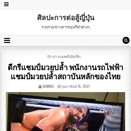
ศิลปะการต่อสู้ญี่ปุ่น
รวบรวมข่าวสารของกีฬาต่างๆ
POSTED
ข่าวบอลพรีเมียร์ลีก
IN
ดีกรีแชมป์มวยปล้ำ พนักงานรถไฟฟ้า
แชมป์มวยปล้ำสถาบันหลักของไทย
ADMINS
กุมภาพันธ์ 15, 2021