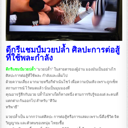
ดีกรีแชมป์มวยปล้ำ ศิลปะการต่อสู้
ที่ใช้พละกำลัง
ดีกรีแชมป์มวยปล้ำ
“มวยปล้ำ” ในสายตาของผู้อ่าน มองมันเป็นอย่างไร
ศิลปะการต่อสู้ที่ใช้พละ กำลังและเต็มไป
ด้วยความเสี่ยง มากมายหรือกีฬาเน้นโชว์ เพื่อความบันเทิง เพราะถูกเซ็ท
สถานการณ์ ไว้หมดแล้ว นั่นเป็นมุมมองที่
คุณอาจรู้สึกกับมวย ปล้ำไม่ทางใดก็ทางหนึ่ง ตามการรับรู้ของแต่ ละคนที่
แตกต่าง กันออกไป สำหรับ “ศิวัม
ทริพาธี”
มวยปล้ำเป็น มากกว่าแค่ศิลปะ การต่อสู้หรือการแสดง เพราะนี่คือชีวิต จิต
วิญญาณ และตัวตนของหนุ่ม ไทยเชื้อ