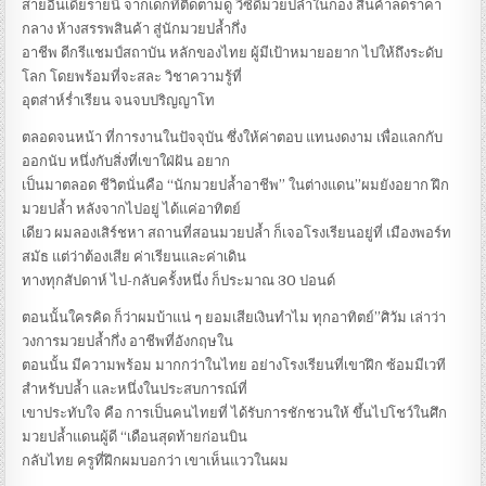
สายอินเดียรายนี้ จากเด็กที่ติดตามดู วีซีดีมวยปล้ำในกอง สินค้าลดราคา
กลาง ห้างสรรพสินค้า สู่นักมวยปล้ำกึ่ง
อาชีพ ดีกรีแชมป์สถาบัน หลักของไทย ผู้มีเป้าหมายอยาก ไปให้ถึงระดับ
โลก โดยพร้อมที่จะสละ วิชาความรู้ที่
อุตส่าห์ร่ำเรียน จนจบปริญญาโท
ตลอดจนหน้า ที่การงานในปัจจุบัน ซึ่งให้ค่าตอบ แทนงดงาม เพื่อแลกกับ
ออกนับ หนึ่งกับสิ่งที่เขาใฝ่ฝัน อยาก
เป็นมาตลอด ชีวิตนั่นคือ “นักมวยปล้ำอาชีพ” ในต่างแดน”ผมยังอยาก ฝึก
มวยปล้ำ หลังจากไปอยู่ ได้แค่อาทิตย์
เดียว ผมลองเสิร์ชหา สถานที่สอนมวยปล้ำ ก็เจอโรงเรียนอยู่ที่ เมืองพอร์ท
สมัธ แต่ว่าต้องเสีย ค่าเรียนและค่าเดิน
ทางทุกสัปดาห์ ไป-กลับครั้งหนึ่ง ก็ประมาณ 30 ปอนด์
ตอนนั้นใครคิด ก็ว่าผมบ้าแน่ ๆ ยอมเสียเงินทำไม ทุกอาทิตย์”ศิวัม เล่าว่า
วงการมวยปล้ำกึ่ง อาชีพที่อังกฤษใน
ตอนนั้น มีความพร้อม มากกว่าในไทย อย่างโรงเรียนที่เขาฝึก ซ้อมมีเวที
สำหรับปล้ำ และหนึ่งในประสบการณ์ที่
เขาประทับใจ คือ การเป็นคนไทยที่ ได้รับการชักชวนให้ ขึ้นไปโชว์ในศึก
มวยปล้ำแดนผู้ดี “เดือนสุดท้ายก่อนบิน
กลับไทย ครูที่ฝึกผมบอกว่า เขาเห็นแววในผม