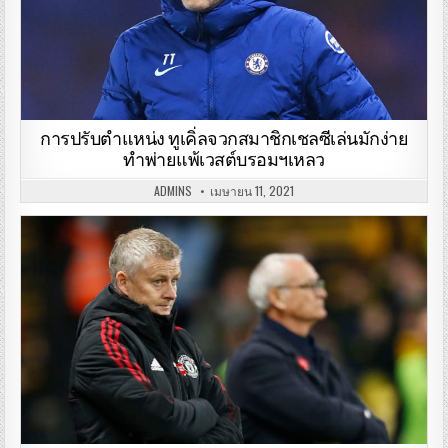
การปรับตำแหน่ง ทูเคิ่ลจวกสมาชิกเชลซีเล่นมักง่าย
ทำพ่ายแพ้เวสต์บรอมฯเหลว
ADMINS
เมษายน 11, 2021